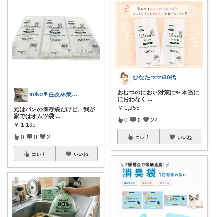
ひなたママ/30代
おむつのにおい対策に✨️ 本当に
miko🌳住友林業の家の暮らし×子育て
におわなく
...
￥
1,255
元はパンの保存袋だけど、我が
家ではオムツ袋
...
0
0
22
￥
1,135
0
0
2
コレ
いいね
コレ
いいね