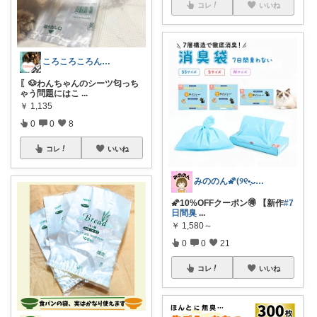
コレ
いいね
ころころころん⌇わんこの介護と予防🐶
〖🐶わんちゃんのシーツ匂っち
ゃう問題にはこ
...
￥
1,135
0
0
8
コレ
いいね
みののん🌠(୨୧•͈ᴗ•͈)感謝♡
🌠10%OFFクーポン🉐 【新作
#7
日間臭
...
￥
1,580～
0
0
21
コレ
いいね