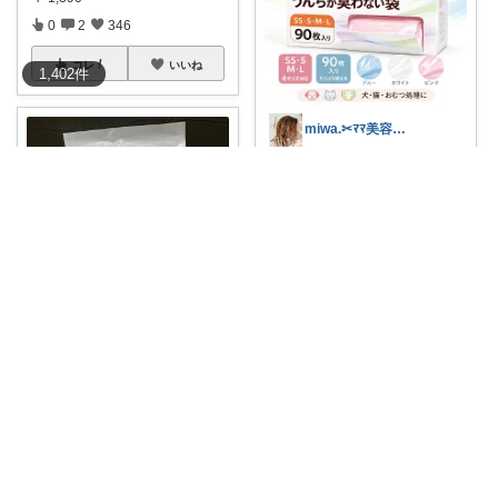
0
2
346
コレ
いいね
1,402
件
miwa.✂︎ﾏﾏ美容師💎
プチプラで7層構造！？！ニオ
イを外に逃さな
...
￥
820～
0
0
8
コレ
いいね
momo
猫砂の処理に使用しています 2
匹でもSSサ
...
￥
1,780～
0
0
9
コレ
いいね