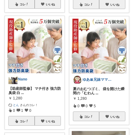
コレ
いいね
コレ
いいね
Nano
ゆあ🎀兄妹ママの育児と暮らし
【助産師監修】 マチ付き 強力防
夏のおむつゴミ、 袋を開けた瞬
臭袋 白
...
間の「むわん
...
￥
1,280
￥
1,280
とん
さんのコレ！
0
0
5
0
1
0
コレ
いいね
コレ
いいね