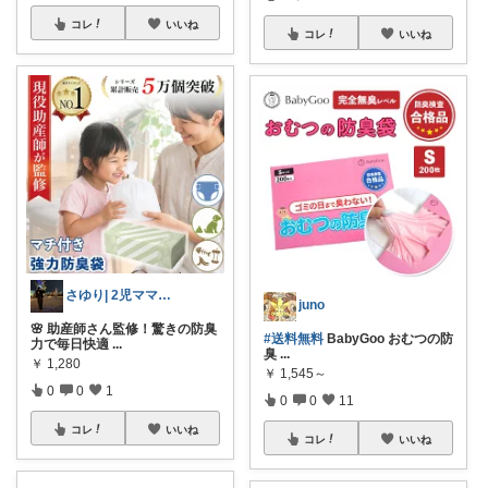
コレ
いいね
コレ
いいね
さゆり| 2児ママお買い物メモ🧸
juno
🌸 助産師さん監修！驚きの防臭
#送料無料
BabyGoo おむつの防
力で毎日快適
...
臭
...
￥
1,280
￥
1,545～
0
0
1
0
0
11
コレ
いいね
コレ
いいね