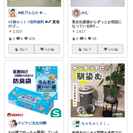
❀鈴乃もなか ❀ 穏やかさを大切に
めむ
#2個セット
#送料無料
🛎️💕 夏場
長女出産後からずっとお世話に
のゴ
...
なっているBO
...
￥
2,310
￥
1,617
2
8
476
0
0
35
コレ
いいね
コレ
いいね
チビチビ先生🐶🎹
ちゃちゃくり｜犬と旅のある日常
わが家でめっちゃ愛用している
多頭犬のニオイ問題を本気でど