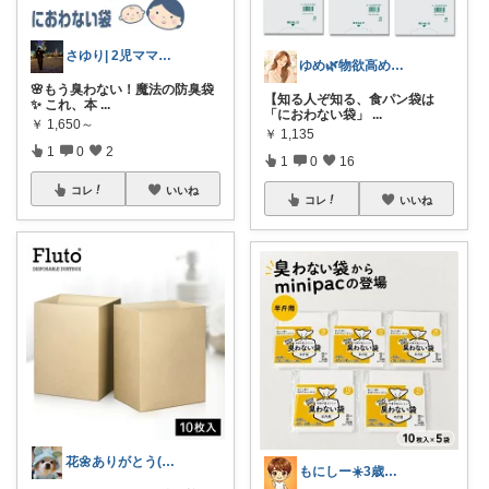
さゆり| 2児ママお買い物メモ🧸
ゆめ🌿物欲高め沼落ちアラフォー
🌸もう臭わない！魔法の防臭袋
【知る人ぞ知る、食パン袋は
✨ これ、本
...
「におわない袋」
...
￥
1,650～
￥
1,135
1
0
2
1
0
16
コレ
いいね
コレ
いいね
花🌼ありがとう(*･ω･)*_ _)ﾍ
もにしー☀️3歳娘と0歳息子のパパ🧡