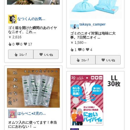
なつくんのお気に♥
takaya_camper
ゴミ箱を開けた瞬間のあのイヤ
なニオイ、これ
...
ゴミのニオイ対策は地味に大
￥
2,616
事。7日間ニオイ
...
￥
1,580～
0
0
17
1
0
4
コレ
いいね
コレ
いいね
はらぺこ⭐︎2児のママ
オムツ入れに使ってます！本当
ににおわない！
...