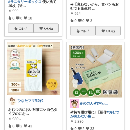
#サニタリーボックス
使い捨て
☀️【臭わないから、食パンもお
10枚【送
...
むつも衛生的
...
￥
999
￥
924
0
0
18
0
0
3
コレ
いいね
コレ
いいね
ひなたママ/30代
みののん🌠(୨୧•͈ᴗ•͈)感謝♡
おむつのにおい対策に✨️ 白色タ
🌠持ち運び用に♪【新作
#おむつ
イプのにお
...
が臭わない袋
...
￥
980～
￥
2,880
0
2
43
0
2
33