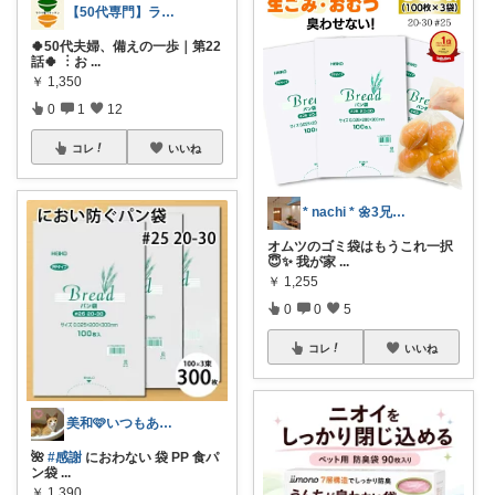
【50代専門】ラクで整うキッチン
🍀50代夫婦、備えの一歩｜第22
話🍀 ︙お
...
￥
1,350
0
1
12
コレ
いいね
* nachi * 🌼3兄妹ママ🌼
オムツのゴミ袋はもうこれ一択
😇✨️ 我が家
...
￥
1,255
0
0
5
コレ
いいね
美和🩷いつもありがとう
🌺
#感謝
におわない 袋 PP 食パ
ン袋
...
￥
1,390