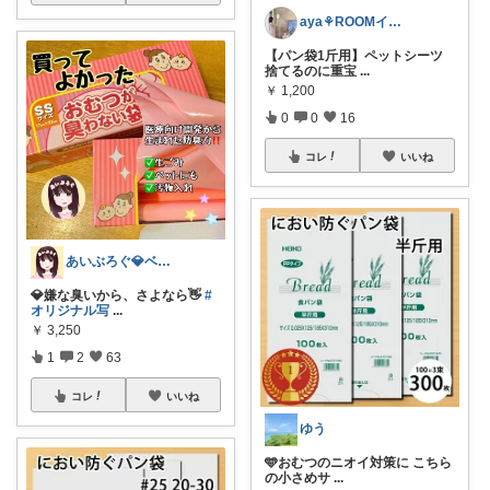
aya⚘ROOMインフルエンサー⚘
【パン袋1斤用】ペットシーツ
捨てるのに重宝
...
￥
1,200
0
0
16
コレ
いいね
あいぶろぐ💎ベビー・マタニティ用品🍀
💎嫌な臭いから、さよなら👋
#
オリジナル写
...
￥
3,250
1
2
63
コレ
いいね
ゆう
🩵おむつのニオイ対策に こちら
の小さめサ
...