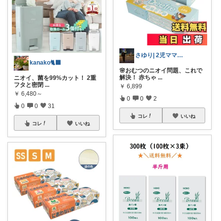
さゆり| 2児ママお買い物メモ🧸
kanako🐈‍⬛
🌸おむつのニオイ問題、これで
解決！ 赤ちゃ
...
ニオイ、菌を99%カット！ 2重
フタと密閉
...
￥
6,899
￥
6,480～
0
0
2
0
0
31
コレ
いいね
コレ
いいね