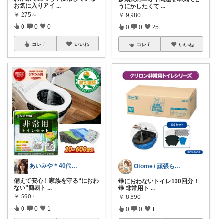
お気に入りアイ
...
うにかしたくて
...
￥
275～
￥
9,980
0
0
0
0
0
25
コレ
いいね
コレ
いいね
あいみや＊40代🌷くらしを楽しむ
Otome / 頑張らない備蓄術📦
備えて安心！家族を守る“におわ
🚻におわないトイレ100回分！
ない”簡易ト
...
🚻 非常用ト
...
￥
590～
￥
8,690
0
0
1
0
0
1