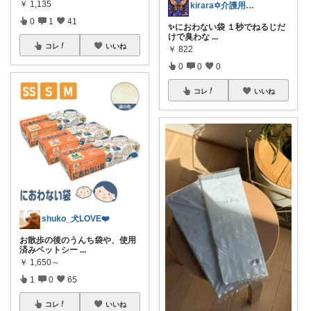
￥
1,135
kirara✡介護用品🌈
0
1
41
✨️におわない袋 １秒でねるじだ
けで臭わな
...
コレ
いいね
￥
822
0
0
0
コレ
いいね
shuko_犬LOVE❤️
お散歩の後のうんち袋や、使用
済みペットシー
...
￥
1,650～
1
0
65
コレ
いいね