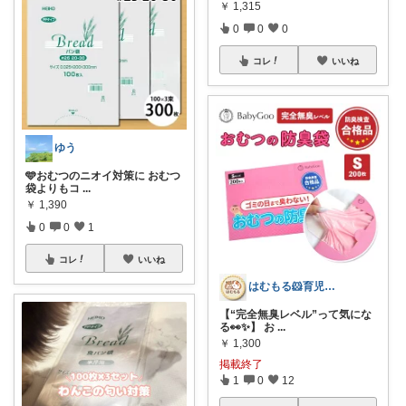
￥
1,315
0
0
0
コレ
いいね
ゆう
🩵おむつのニオイ対策に おむつ
袋よりもコ
...
￥
1,390
0
0
1
コレ
いいね
はむもる‪🐹育児中主婦向け便利グッズ
【“完全無臭レベル”って気にな
る👀✨】 お
...
￥
1,300
掲載終了
1
0
12