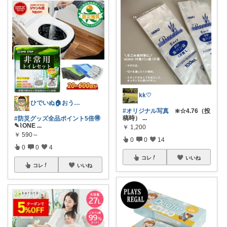
kk♡
ひでいぬ🏠おうちをアイテムで快適！！
#オリジナル写真
❇️☆4.76（投
稿時）
...
#防災グッズ全品ポイント5倍🉐
✎⌇ONE
...
￥
1,200
￥
590～
0
0
14
0
0
4
コレ
いいね
コレ
いいね