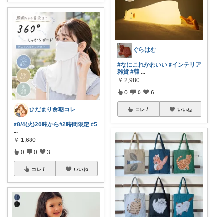
ぐらはむ
#なにこれかわいい
#インテリア
雑貨
#韓
...
￥
2,980
0
0
6
ひだまり🌼朝コレ
コレ
いいね
#8/4(火)20時から
#2時間限定
#5
...
￥
1,680
0
0
3
コレ
いいね