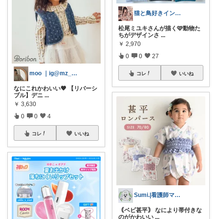
猫と鳥好きインテリア初心者mako
松尾ミユキさんが描く🩷動物た
ちがデザインさ
...
￥
2,970
0
0
27
moo ｜ig@mz_home_
コレ
いいね
なにこれかわいい🖤 【リバーシ
ブル】デニ
...
￥
3,630
0
0
4
コレ
いいね
Sumi.|看護師ママの子育てroom
｟ベビ甚平｠ なにより帯付きな
のがかわいい
...