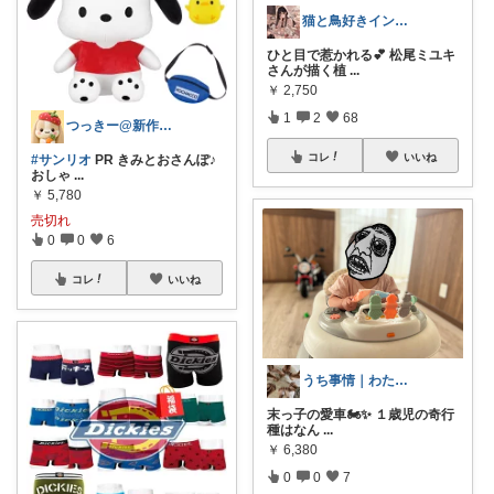
猫と鳥好きインテリア初心者mako
ひと目で惹かれる💕 松尾ミユキ
さんが描く植
...
￥
2,750
1
2
68
つっきー@新作アイテム
コレ
いいね
#サンリオ
PR きみとおさんぽ♪
おしゃ
...
￥
5,780
売切れ
0
0
6
コレ
いいね
うち事情｜わたしの日常ジャーナル
末っ子の愛車🏍️✨ １歳児の奇行
種はなん
...
￥
6,380
0
0
7