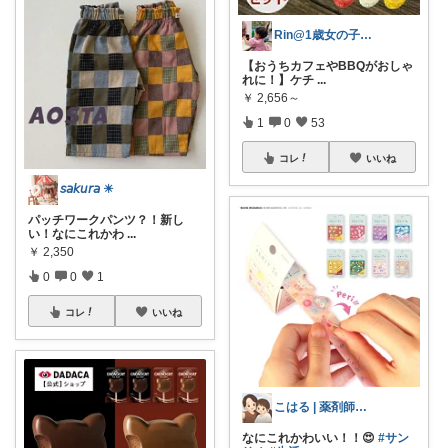
Rin@1歳女の子ママ
【おうちカフェやBBQがおしゃ
れに！】ケチ
...
￥
2,656～
1
0
53
コレ
いいね
𝘴𝘢𝘬𝘶𝘳𝘢 ☀︎
パッチワークパンツ？！新し
い！なにこれかわ
...
￥
2,350
0
0
1
コレ
いいね
こはる | 薬剤師ママの暮らし
なにこれかわいい！！😍
#サン