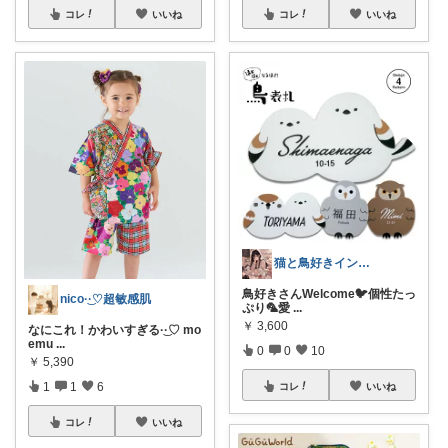
コレ
いいね
コレ
いいね
猫と鳥好きインテリア初心者mako
鳥好きさんWelcome🐦個性たっ
nico·͜·♡超敏感肌
ぷり🦜愛
...
￥
3,600
なにこれ！かわいすぎる·͜·♡ mo
emu
...
0
0
10
￥
5,390
1
1
6
コレ
いいね
コレ
いいね