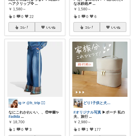
ヘアクリップ🦅
...
な水鉄砲🎆
...
￥
1,580～
￥
1,580～
0
0
22
0
0
6
コレ
いいね
コレ
いいね
ig ☞ @h_trip ❤️‍🔥
どり⌇ 子供と犬と暮らし
なにこれかわいい、、🥺🫶🏼✨
#オリジナル写真
▶︎ポーチ 私の
#adida
...
夫、旅行
...
￥
18,700
￥
2,980～
1
0
3
0
1
177