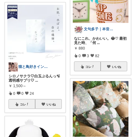
文句多子｜本音で選ぶ、お得好きママ
なにこれ、かわいい。😂♡ 最初
見た時、「何
...
￥
880
0
3
82
猫と鳥好きインテリア初心者mako
コレ
いいね
シロノサクラ🤍白玉ぷるんっ🫧
透明感サプリ🤍
...
￥
1,500～
0
0
24
コレ
いいね