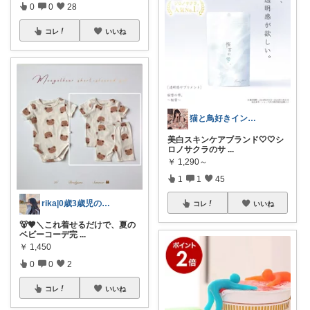
0
0
28
コレ
いいね
猫と鳥好きインテリア初心者mako
美白スキンケアブランド🤍🤍シ
ロノサクラのサ
...
￥
1,290～
1
1
45
rika|0歳3歳児のママ
コレ
いいね
🐻🤎＼これ着せるだけで、夏の
ベビーコーデ完
...
￥
1,450
0
0
2
コレ
いいね