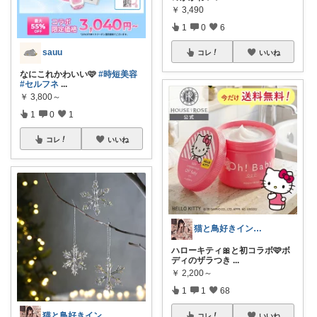
￥
3,490
1
0
6
sauu
コレ
いいね
なにこれかわいい🩷
#時短美容
#セルフネ
...
￥
3,800～
1
0
1
コレ
いいね
猫と鳥好きインテリア初心者mako
ハローキティ🎀と初コラボ🩷ボ
ディのザラつき
...
￥
2,200～
1
1
68
猫と鳥好きインテリア初心者mako
コレ
いいね