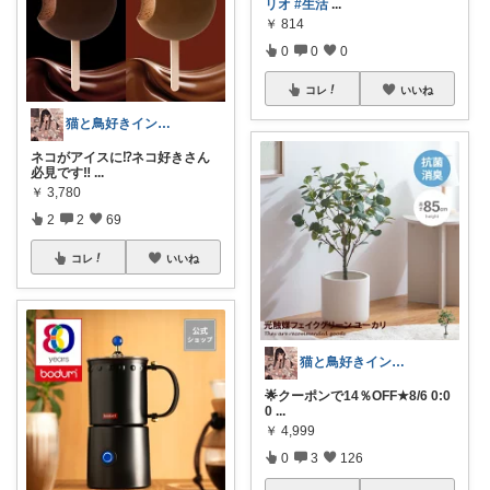
リオ
#生活
...
￥
814
0
0
0
コレ
いいね
猫と鳥好きインテリア初心者mako
ネコがアイスに⁉️ネコ好きさん
必見です‼️
...
￥
3,780
2
2
69
コレ
いいね
猫と鳥好きインテリア初心者mako
🌟クーポンで14％OFF★8/6 0:0
0
...
￥
4,999
0
3
126