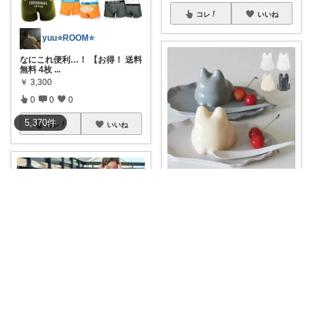
コレ
いいね
yuu⭐️ROOM⭐️
なにこれ便利…！ 【お得！ 送料
無料 4枚
...
￥
3,300
0
0
0
5,370
件
コレ
いいね
猫と鳥好きインテリア初心者mako
おやつが猫の姿に！？(=ﾟωﾟ=)
🐈️無
...
￥
2,200
0
0
14
コレ
いいね
ぽん𓅺