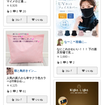
マイメロと過
...
￥
6,926
0
0
20
コレ
いいね
なーこ＊現場に行けないオタクの推し活
なにこれかわいい！！！ 下の楽
天市場で見
...
￥
1,680～
0
0
2
猫と鳥好きインテリア初心者mako
コレ
いいね
人気の炭八から🌸サクラ色カラ
ーが‼️🌸かわ
...
￥
4,125
0
2
61
コレ
いいね