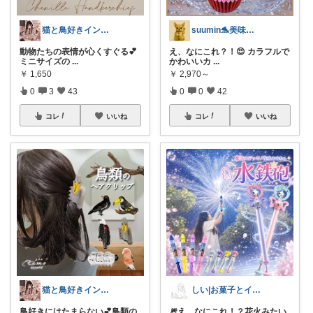
猫と鳥好きインテリア初心者mako
suumin🐬美味しい・便利・ペット♡
動物たちの表情が心くすぐる💕
え、なにこれ？！😍 カラフルで
ミニサイズの
...
かわいいカ
...
￥
1,650
￥
2,970～
0
3
43
0
0
42
コレ
いいね
コレ
いいね
猫と鳥好きインテリア初心者mako
しい|お菓子とインテリア好きな30代ママ
鳥好きにはたまらない💕鳥類の
🎆え、なにこれ！？花火みたい