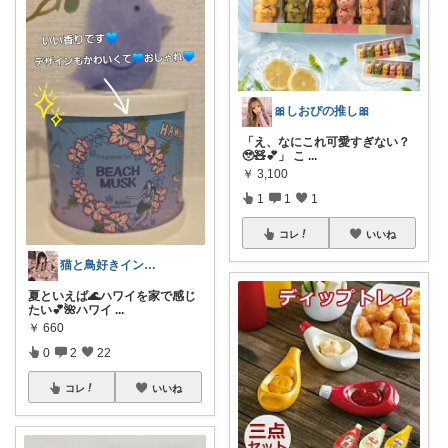
🎀しおぴの推し🎀
「え、なにこれ可愛すぎない？
🥹🧸💕」 こ
...
￥
3,100
1
1
1
コレ
いいね
猫と鳥好きインテリア初心者mako
夏といえば🌊ハワイを家で感じ
たい💕🌺ハワイ
...
￥
660
0
2
22
コレ
いいね