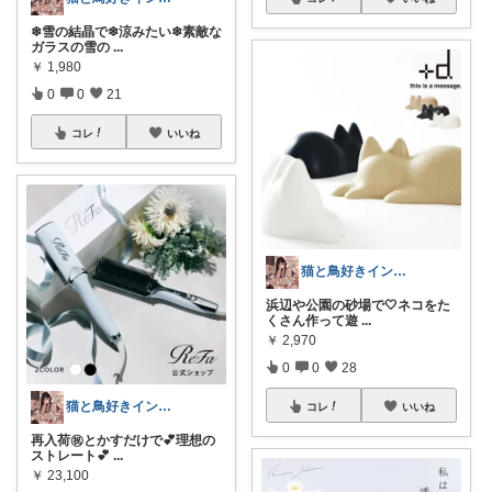
❄雪の結晶で❄涼みたい❄素敵な
ガラスの雪の
...
￥
1,980
0
0
21
コレ
いいね
猫と鳥好きインテリア初心者mako
浜辺や公園の砂場で🤍ネコをた
くさん作って遊
...
￥
2,970
0
0
28
猫と鳥好きインテリア初心者mako
コレ
いいね
再入荷㊗️とかすだけで💕理想の
ストレート💕
...
￥
23,100