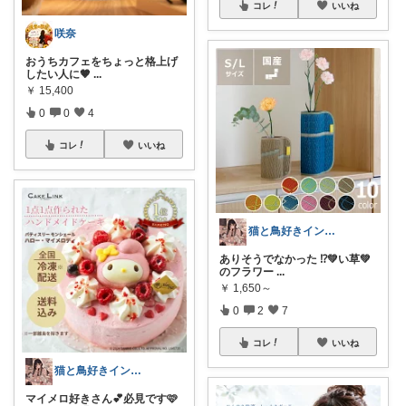
コレ
いいね
咲奈
おうちカフェをちょっと格上げ
したい人に🤎
...
￥
15,400
0
0
4
コレ
いいね
猫と鳥好きインテリア初心者mako
ありそうでなかった ⁉️💚い草💚
のフラワー
...
￥
1,650～
0
2
7
コレ
いいね
猫と鳥好きインテリア初心者mako
マイメロ好きさん💕必見です🩷