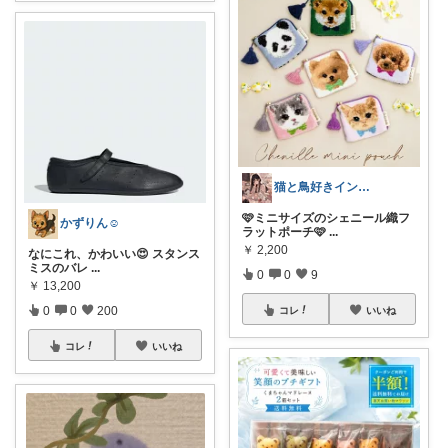
猫と鳥好きインテリア初心者mako
🩷ミニサイズのシェニール織フ
かずりん☺︎
ラットポーチ🩷
...
￥
2,200
なにこれ、かわいい😍 スタンス
ミスのバレ
...
0
0
9
￥
13,200
0
0
200
コレ
いいね
コレ
いいね