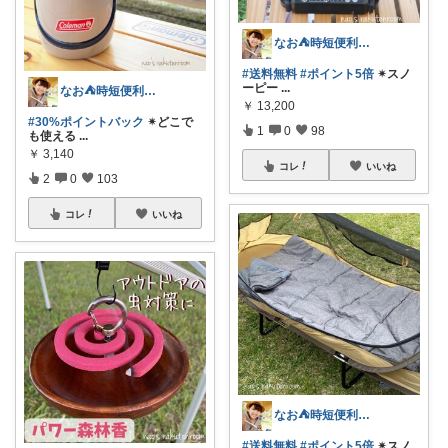
なお⛺️時短便利グッズ好き♡オリ写多め♪
#送料無料
#ポイント5倍
✴︎スノ
ーピー
...
なお⛺️時短便利グッズ好き♡オリ写多め♪
￥
13,200
#30%ポイントバック
✴︎どこで
1
0
98
も使える
...
￥
3,140
コレ
いいね
2
0
103
コレ
いいね
なお⛺️時短便利グッズ好き♡オリ写多め♪
#送料無料
#ポイント5倍
✴︎スノ