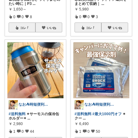
たい時に｜P3
...
まとめて収納｜
...
￥
1,650～
￥
5,980
0
0
8
0
0
3
コレ
いいね
コレ
いいね
なお⛺️時短便利グッズ好き♡オリ写多め♪
なお⛺️時短便利グッズ好き♡オリ写多め♪
#送料無料
✴︎サーモスの保冷缶
#送料無料
#最大1000円オフ
✴︎
ホルダー✴
...
クー
...
￥
2,980
￥
6,490
1
0
44
1
0
50