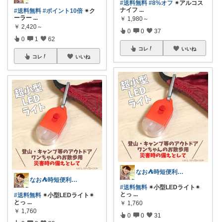
#送料無料
#8%オフ
✴︎アルコス
ナイフ
...
#送料無料
#ポイント10倍
✴︎ク
ーラー
...
￥
1,980～
￥
2,420～
0
0
37
0
1
62
コレ
いいね
コレ
いいね
なお⛺️時短便利グッズ好き♡オリ写多め♪
なお⛺️時短便利グッズ好き♡オリ写多め♪
#送料無料
✴︎小型LEDライト✴︎
とっ
...
#送料無料
✴︎小型LEDライト✴︎
とっ
...
￥
1,760
￥
1,760
0
0
31