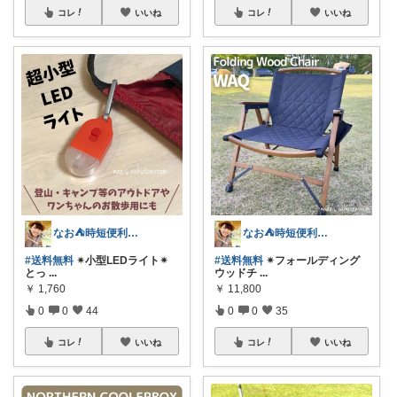
コレ
いいね
コレ
いいね
なお⛺️時短便利グッズ好き♡オリ写多め♪
なお⛺️時短便利グッズ好き♡オリ写多め♪
#送料無料
✴︎小型LEDライト✴︎
#送料無料
✴︎フォールディング
とっ
...
ウッドチ
...
￥
1,760
￥
11,800
0
0
44
0
0
35
コレ
いいね
コレ
いいね