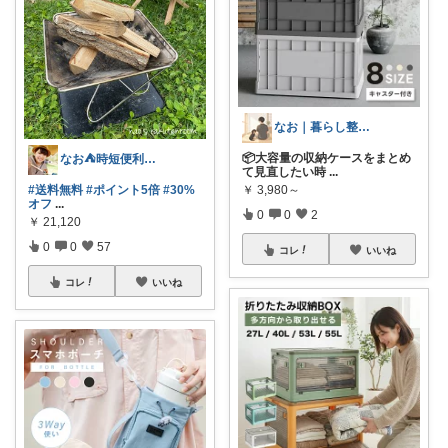
なお｜暮らし整えROOM｜犬もいます🐕
📦大容量の収納ケースをまとめ
なお⛺️時短便利グッズ好き♡オリ写多め♪
て見直したい時
...
#送料無料
#ポイント5倍
#30%
￥
3,980～
オフ
...
0
0
2
￥
21,120
0
0
57
コレ
いいね
コレ
いいね