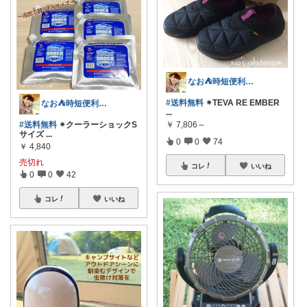
なお⛺️時短便利グッズ好き♡オリ写多め♪
#送料無料
✴︎TEVA RE EMBER
なお⛺️時短便利グッズ好き♡オリ写多め♪
...
#送料無料
✴︎クーラーショックS
￥
7,806～
サイズ
...
0
0
74
￥
4,840
売切れ
コレ
いいね
0
0
42
コレ
いいね