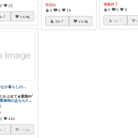
掲載終了
売切れ
0
23
0
0
0
0
0
19
レ
いいね
コレ
コレ
いいね
いなか暮らしの村人しぃ🌱2児ママ
とかぶせて☀️遮熱ｶﾊﾞ
乗車時のあちち‼️
...
0
了
2
434
レ
いいね