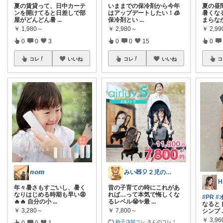
夏の賃貸って、日中カーテ
いままでの保冷剤から今年
夏の昼
ンを開けてると日差しで部
はアップデートしたい！🧊
暑くな
屋がどんどん暑
...
保冷剤とい
...
まらな
￥
1,980～
￥
2,980～
￥
2,9
0
0
3
0
0
15
0
コレ
いいね
コレ
いいね
コ
𝙣𝙤𝙢
みい🧸🎈２児のママ
H
年々暑さもすごいし、暑く
昔の子育ての時にこれがあ
なりはじめる時期も早い😩
れば…って本気で悔しくな
#PR
#
🔥🔥 自分の小
...
るレベル😭✨最
...
なると
￥
3,280～
￥
7,800～
シンプ
￥
3,96
柚子🍋朝コレ
さんのコレ！
0
0
1