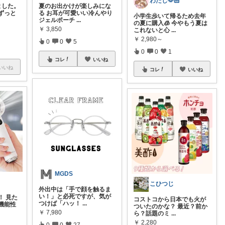
わたし🫶🏻
ました。
夏のお出かけが楽しみにな
ずっと
る お耳が可愛いい冷んやり
小学生歩いて帰るため去年
ジェルポーチ
...
の夏に購入🧊 今やもう夏は
￥
3,850
これないと心
...
￥
2,980～
0
0
5
0
0
1
コレ
いいね
いいね
コレ
いいね
MGDS
こひつじ
外出中は「手で顔を触るま
い！」と必死ですが、気が
！ 見た
コストコから日本でも火が
つけば「ハッ！
...
機能性
ついたのかな？ 最近？前か
￥
7,980
ら？話題のミ
...
￥
2,280
0
0
27