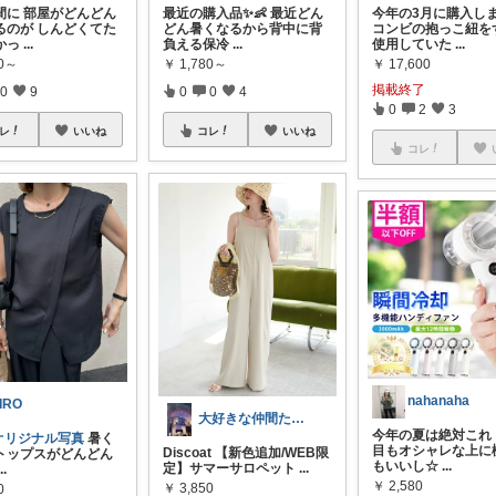
間に 部屋がどんどん
最近の購入品✨👶 最近どん
今年の3月に購入し
るのが しんどくてた
どん暑くなるから背中に背
コンビの抱っこ紐を
かっ
...
負える保冷
...
使用していた
...
90～
￥
1,780～
￥
17,600
掲載終了
0
9
0
0
4
0
2
3
レ
いいね
コレ
いいね
コレ
nahanaha
IRO
大好きな仲間たち＊コレクション整理中♪
今年の夏は絶対これ
オリジナル写真
暑く
目もオシャレな上に
Discoat 【新色追加/WEB限
トップスがどんどん
もいいし☆
...
定】サマーサロペット
...
...
￥
2,580
￥
3,850
0