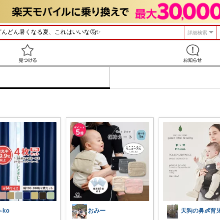
詳細検索
見つける
o-ko
おみー