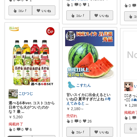
1
0
1
0
コレ
いいね
コレ
いいね
コ
こすたん
こひつじ
甘いスイカに出会えるとい
❁⃘さっ
いね◎ 夏早すぎだよね
#考
ｰ❁⃘
#
選べる6本ver. コストコから
えてみると
...
￥
1,28
日本でも火がついたのか
￥
2,180～
な？ 最
...
掲載終
売切れ
￥
5,260
1
0
0
26
掲載終了
コ
0
0
6
コレ
いいね