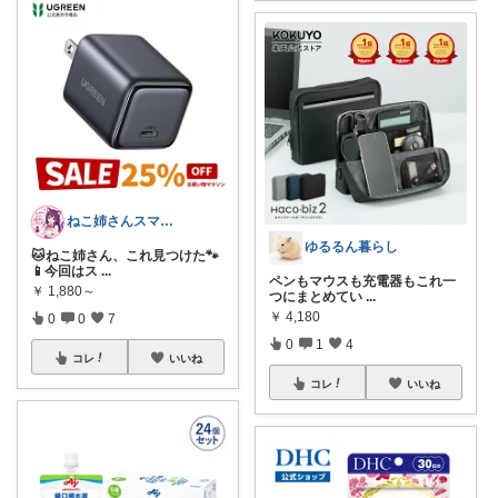
ねこ姉さんスマホ店員のコスパ生活
ゆるるん暮らし
🐱ねこ姉さん、これ見つけた🐾
📱今回はス
...
ペンもマウスも充電器もこれ一
￥
1,880～
つにまとめてい
...
￥
4,180
0
0
7
0
1
4
コレ
いいね
コレ
いいね