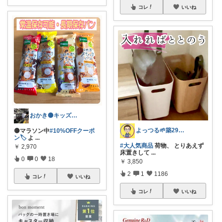
コレ
いいね
おかき🟡キッズ、子供服、暑さ対策
よっつる🌱築29年オシャレ改造発信中！
🟡マラソン中
#10%OFFクーポ
ン🏷️
よ
...
#大人気商品
荷物、 とりあえず
￥
2,970
床置きして
...
0
0
18
￥
3,850
2
1
1186
コレ
いいね
コレ
いいね