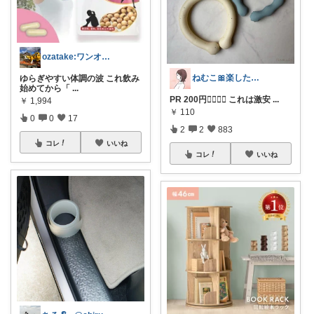
ozatake:ワンオペママサポーター
ねむこ🎀楽したいママの購入品ほぼオリ写
ゆらぎやすい体調の波 これ飲み
始めてから「
...
PR 200円❤️‍🔥❤️‍🔥 これは激安
...
￥
1,994
￥
110
0
0
17
2
2
883
コレ
いいね
コレ
いいね