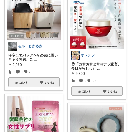
モル ときめきな暮らし
オレンジ
帰宅してバッグをその辺に置い
ちゃう問題、こ
...
😊「カサカサとサヨナラ宣言。
￥
3,960～
今日からしっと
...
0
0
7
￥
9,800
1
3
30
コレ
いいね
コレ
いいね