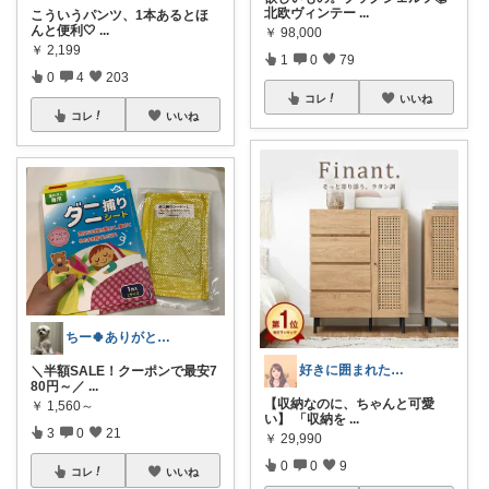
北欧ヴィンテー
...
こういうパンツ、1本あるとほ
んと便利🤍
...
￥
98,000
￥
2,199
1
0
79
0
4
203
コレ
いいね
コレ
いいね
ちー🍀ありがとう《🏃🏻‍♀️休》
好きに囲まれた一人暮らしインテリア⸝⸝꙳
＼半額SALE！クーポンで最安7
80円～／
...
【収納なのに、ちゃんと可愛
￥
1,560～
い】 「収納を
...
3
0
21
￥
29,990
0
0
9
コレ
いいね