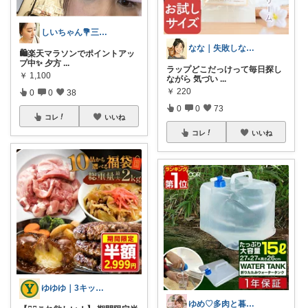
しいちゃん💐三姉妹ママ美容メイク講師
なな｜失敗しない美容比較ママ
🛍️楽天マラソンでポイントアッ
プ中✨ 夕方
...
ラップどこだっけって毎日探し
￥
1,100
ながら 気づい
...
￥
220
0
0
38
0
0
73
コレ
いいね
コレ
いいね
ゆゆゆ｜3キッズ母ちゃん🍙🥋🧡🌼
ゆめ♡多肉と暮らし🌱