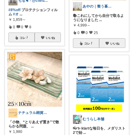
ちる🐏 - @chiru.room -
あやの｜整う暮らしROOM
#8%off
プロテクションフィル
ム
#オ
...
📚これにしてから自分で取るよ
￥
1,859～
うになりました
...
￥
4,999～
0
0
8
0
0
25
コレ
いいね
コレ
いいね
ナチュラル雑貨とカフェ空間 ☕️
むうらし本舗
「小物、“とりあえず置き”で散
らかる問題、
...
👓✨ klartな毎日を、メダリスト
￥
1,980
2で始
...