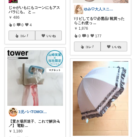
じゃがいもにもコーンにもアス
ゆみ🤍大人スニーカー
パラにも。 と
...
￥
486
\リピしてる🤍必需品/ 靴買った
らこれ使っ
...
0
0
4
￥
1,876
0
0
177
コレ
いいね
コレ
いいね
3児パパTOMO/暮らしが整う
【置き場所迷子、これで解決🪒
🪥】 電動
...
￥
1,180