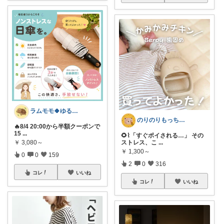
ラムモモ🍀ゆるっとミニマル
のりのりもっち⌇１歳との楽しい暮らし🌻
🔥8/4 20:00から半額クーポンで
15
...
🌻⌇「すぐポイされる…」 その
ストレス、こ
...
￥
3,080～
￥
1,300～
0
0
159
2
0
316
コレ
いいね
コレ
いいね