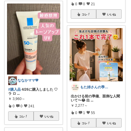
0
0
21
コレ
いいね
ななかママ💚
もた姉さんの季節ストレス対策ROOM
#購入品
4/26に購入しました ♡
ラ ロ
...
出かける前の準備、面倒な人聞
￥
3,960～
いて〜😂 出
...
￥
2,277～
0
0
241
0
1
55
コレ
いいね
コレ
いいね