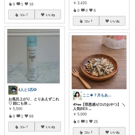
￥
3,420
0
1
16
0
0
6
コレ
いいね
コレ
いいね
4人と1匹🐶
ここ🍀７月もありがとう🍀
お風呂上がり、とりあえずこれ
♡ 顔にも体
...
🐟🥜【罪悪感ゼロのおやつ】 ＼
人気BES
...
￥
5,500
￥
5,000
0
1
69
0
0
25
コレ
いいね
コレ
いいね