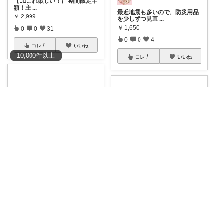
【🏃‍♀️これ欲しい！】 期間限定半
額！主
...
最近地震も多いので、防災用品
￥
2,999
を少しずつ見直
...
￥
1,650
0
0
31
0
0
4
コレ
いいね
10,000
件
以上
コレ
いいね
楽したい主婦ミナミの神アイテム研究所
30〜40代働く男性のためのROOM
スーツケース、毎回パンパンに
なってない？🤣
...
【とりあえず1本持ってお
￥
1,880～
け！】猛暑×害虫の
...
￥
1,800～
0
0
2