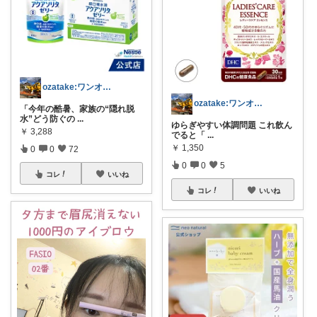
ozatake:ワンオペママサポーター
ozatake:ワンオペママサポーター
「今年の酷暑、家族の“隠れ脱
水”どう防ぐの
...
ゆらぎやすい体調問題 これ飲ん
￥
3,288
でると「
...
￥
1,350
0
0
72
0
0
5
コレ
いいね
コレ
いいね