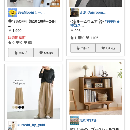
SeaMoo🌼しーむー🌼
えあ♡airroom❀ラクして整う暮らし
🉐47%OFF!【8/10 10時～24H
꧁ ルームウェア ꧂
#999円🔥
...
神コス
...
￥
1,990
￥
998
販売開始前
1
0
1105
0
0
95
コレ
いいね
コレ
いいね
塩むすび🍙
kurashi_by_yuki
欲しいもの。ブックシェルフ📚