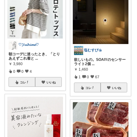
♡𝓨𝓾𝓲𝓱𝓲𝓶𝓮♡
塩むすび🍙
朝コーデに迷ったとき、「とり
あえずこれ着と
...
欲しいもの。SOAIYのセンサー
ライト2個
...
￥
3,980
￥
1,460
0
0
4
1
0
67
コレ
いいね
コレ
いいね