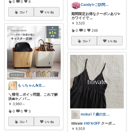
0
0
8
Candy✨ご訪問・経由購入に日々感謝✨
コレ
いいね
期間限定お得なクーポンあり✨
カワイイで
...
￥
3,520
0
0
248
コレ
いいね
もっちゃん☕主婦の癒しとご褒美ROOM
＼帰宅→ポイッ問題、これで解
決🙏✨／ バ
...
￥
3,960～
0
0
3
moka⌇７歳の女の子ママ
コレ
いいね
titivate
#40％OFF
クーポ
...
￥
6,919