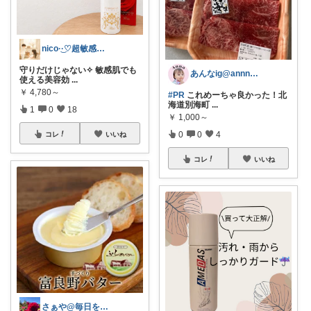
nico·͜·♡超敏感肌*美容と暮らし
守りだけじゃない✧ 敏感肌でも
あんなig@annna20200119
使える美容効
...
￥
4,780～
#PR
これめーちゃ良かった！北
海道別海町
...
1
0
18
￥
1,000～
0
0
4
コレ
いいね
コレ
いいね
さぁや@毎日を大切にしたい