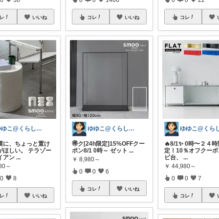
レ
いいね
コレ
いいね
コレ
ゆゆこ@くらしを楽に便利に✨
ゆゆこ@くらしを楽に便利に✨
横に、ちょっと置け
🉐ク[24h限定]15%OFFクー
🔥8/1✨ 0時〜２４
がほしい。 テラゾー
ポン8/1 0時～ ゼット
...
定！10％オフクーポ
イアン
...
ビ台、
...
￥
8,980～
980～
￥
44,980～
0
0
6
0
8
0
0
7
コレ
いいね
レ
いいね
コレ