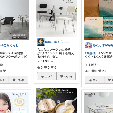
ゆゆこ@くらしを楽に便利に✨
ゆゆこ@くらしを楽に便利に✨
もこもこブークレの椅子、
1✨ 0時〜２４時間限
かわいい〜〜！ 椅子を替え
#高評価
4.55 🌸1
0％オフクーポン リビ
るだけで、ダ
...
タクトレンズ 🌸高
...
...
￥
11,980～
80
￥
1,986～
0
0
6
0
6
0
0
236
コレ
いいね
レ
いいね
コレ