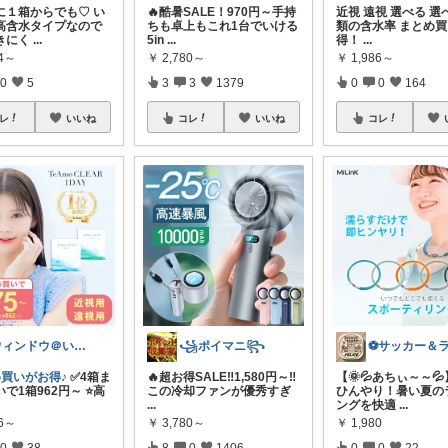
に１箱からでも♡ い
🔥酷暑SALE！970円～手持
近視 遠視 選べる 選
高含水タイプなので
ちも卓上もこれ1台でいける
類の含水率 まとめ
きにく
...
5in
...
得！
...
74～
￥
2,780～
￥
1,986～
0
5
3
3
1379
0
0
164
レ
いいね
コレ
いいね
コレ
ウィンドウ＠いつもありがとうございます♪
꧁ポイマニ꧂
め買いがお得♪
✅4箱ま
🔥超お得SALE‼️1,580円～‼️
【🌞💦あちぃ～～💦
で1箱962円～ ⭐高
この冷却ファンが優秀すぎ
ひんやり！暑い夏の
...
ングを快適
...
86～
￥
3,780～
￥
1,980
0
38
8
0
1406
0
0
22