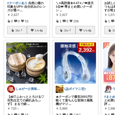
#クーポンあり
自然に瞳の
＼⭐️高評価★4.47⭐️／👑楽天
お試し
印象をUP✨ 自分好みのレン
1位👑 🉐まとめ買いクーポ
つもは
ズが選べ
...
ン
...
すが乾
￥
2,427
￥
2,427
￥
1,0
0
0
53
1
0
206
1
コレ
いいね
コレ
いいね
コ
しゅがー@美味しいスイーツや雑貨紹介
꧁ポイマニ꧂
【🧀🤍ふわっととろける♡
🔥クーポンで最安2691円‼️
#まと
豆乳仕立ての絹れあちぃ
軽くて楽ちんな首掛け扇風
とめ買い
ず】 まるで絹
...
機がマジ
...
評
...
￥
720～
￥
5,980
￥
1,9
0
0
15
5
3
1267
0