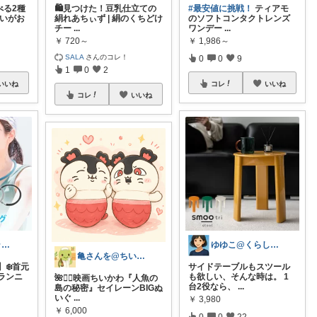
べる2種
🛍️見つけた！豆乳仕立ての
#最安値に挑戦！
ティアモ
買いがお
絹れあちぃず | 絹のくちどけ
のソフトコンタクトレンズ
チー
...
ワンデー
...
￥
720～
￥
1,986～
SALA
さんのコレ！
0
0
9
1
0
2
いいね
コレ
いいね
コレ
いいね
⚽サッカー＆ランニング🏃FELICE
ゆゆこ@くらしを楽に便利に✨
亀さんを@ちいかわ大好き❤️#亀のちぃ活
】❄️首元
サイドテーブルもスツール
ランニ
も欲しい、そんな時は。 1
🌺🧜‍♀️映画ちいかわ『人魚の
台2役なら、
...
島の秘密』セイレーンBIGぬ
いぐ
...
￥
3,980
￥
6,000
0
0
22