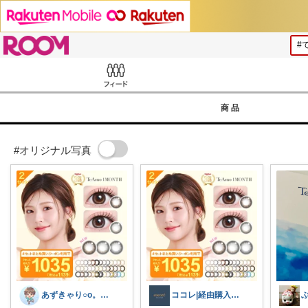
ROOM
Feed
商品
#オリジナル写真
あずきゃり○o。.🐟🐠
ココレ|経由購入ありがとうございます🌷