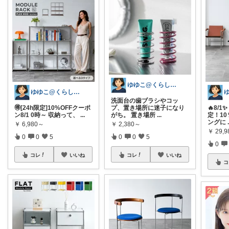
ゆゆこ@くらしを楽に便利に✨
ゆゆこ@くらしを楽に便利に✨
洗面台の歯ブラシやコッ
🉐[24h限定]10%OFFクーポ
プ、置き場所に迷子になり
🔥8/
ン8/1 0時～ 収納って、
...
がち。 置き場所
...
定！1
ングに
￥
6,980～
￥
2,380～
￥
29,9
0
0
5
0
0
5
0
コレ
いいね
コレ
いいね
コ