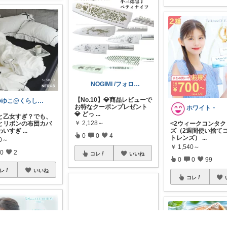
NOGIMI /フォロババグ発生中😵‍
【No.10】💎商品レビューで
ゆゆこ@くらしを楽に便利に✨
お特なクーポンプレゼント
ホワイト・
💎 どっ
...
と乙女すぎ？でも、
￥
2,128～
とリボンの布団カバ
<2ウィークコンタ
わいすぎ
...
ズ（2週間使い捨て
0
0
4
トレンズ）
...
80～
￥
1,540～
0
2
コレ
いいね
0
0
99
レ
いいね
コレ