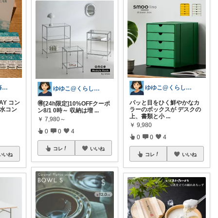
ゆなりす🌸💎毎日投稿💎朝コレ
ゆゆこ@くらしを楽に便利に✨
ゆゆこ@くらしを楽に便利に✨
DAY コン
パッと目をひく鮮やかなカ
🉐[24h限定]10%OFFクーポ
含水コン
ラーのボックスが デスクの
ン8/1 0時～ 収納は増
...
上、書類と小
...
￥
7,980～
￥
9,980
0
0
4
0
0
4
コレ
いいね
いいね
コレ
いいね