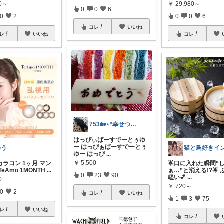
00～
￥
29,980～
0
0
6
0
2
0
0
6
コレ
いいね
レ
いいね
コレ
753🏡⋆*幸せつくろ✊🏻♥️✨
はっぴぃばーすでーとぅゆ
ー はっぴぁばーすでーとぅ
ゆう
ゆー はっぴ
...
￥
5,500
ラコン 1ヶ月 マン
🌟口に入れた瞬間“
TeAmo 1MONTH
...
ぁ…”と消える!?🌟
0
23
90
軽い💕
...
0
￥
720～
0
2
コレ
いいね
1
3
75
レ
いいね
コレ