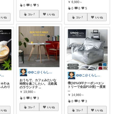
￥
6,980～
0
0
5
0
0
5
コレ
いいね
いいね
コレ
いいね
ゆゆこ@くらしを楽に便利に✨
猫と鳥好きインテリア初心者mako
ゆゆこ@くらしを楽に便利に✨
おうちで、カフェみたいな
しゅわぁ
🉐[30%OFFクーポン×エン
時間を過ごしたい。 北欧風
 ふんわり
トリーで全品P10倍] 一度座
のラウンドテ
...
...
￥
19,980～
￥
14,980～
0
0
3
0
0
3
コレ
いいね
いいね
コレ
いいね