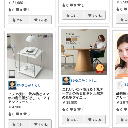
￥
3,5
￥
21,980～
0
0
1
0
0
0
1
コレ
いいね
コ
コレ
いいね
ゆゆこ@くらしを楽に便利に✨
ゆゆこ@くらしを楽に便利に✨
これいいな〜憧れる！丸テ
ーブルのある食卓✨ 天然木
乱視用カ
ソファ横に、飲み物とスマ
の丸型ダイニ
...
スリー 
ホの定位置がほしい。 アイ
アンフレーム
...
￥
39,800
￥
2,97
￥
4,980
0
0
4
0
0
0
5
コレ
いいね
コ
コレ
いいね