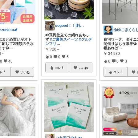
sogood！！|料理が楽しくなる🌸
nzunasu🍆
🧀豆乳仕立ての絹れあちぃ
はまとめ買いがオト
ず
#ご褒美スイーツ
#グルテ
在宅ワーク、ダイニ
瞳に応じて2種類の含水
ンフリ
...
間借りはもう限界💦 
す👍
...
幅あれば
...
￥
720～
86～
￥
34,980
0
0
5
0
48
0
0
3
コレ
いいね
レ
いいね
コレ