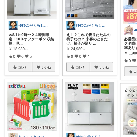
ゆゆこ@くらしを楽に便利に✨
ゆゆこ@くらしを楽に便利に✨
a
🔥8/1✨ 0時〜２４時間限
え！？これで折りたたみの
定！10％オフクーポン 収納
椅子なの？ 来客のときだ
必需品
棚、見
...
け、椅子が足り
...
ク🎵
率ありま
￥
18,980～
￥
24,980～
￥
1,9
0
0
5
0
0
4
0
コレ
いいね
コレ
いいね
コ