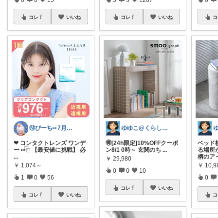
コレ
いいね
コレ
いいね
コ
Ⓜ️ぴーち⑅ 7月感謝です🐥
ゆゆこ@くらしを楽に便利に✨
❤︎ コンタクトレンズ ワンデ
🉐[24h限定]10%OFFクーポ
ベッド
ー ⑅⿻ 【最安値に挑戦】 必
ン8/1 0時～ 玄関のち
...
る場所
...
柄のア
￥
29,980
￥
1,074～
￥
10,
0
0
10
1
0
56
0
コレ
いいね
コレ
いいね
コ