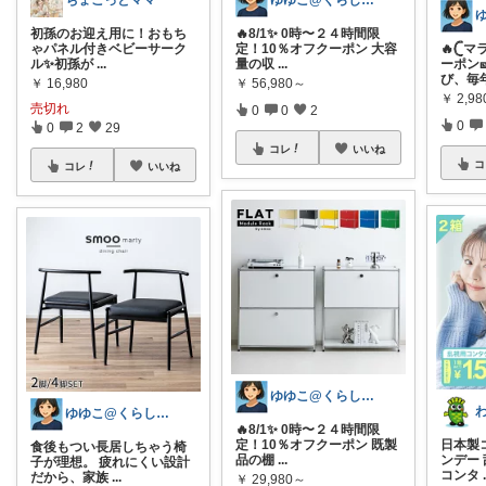
ちょこっとママ
ゆゆこ@くらしを楽に便利に✨
初孫のお迎え用に！おもち
🔥8/1✨ 0時〜２４時間限
ゃパネル付きベビーサーク
定！10％オフクーポン 大容
🔥𓊆
ル✨ ​初孫が
...
量の収
...
ーポン
び、毎
￥
16,980
￥
56,980～
￥
2,9
売切れ
0
0
2
0
0
2
29
コレ
いいね
コ
コレ
いいね
ゆゆこ@くらしを楽に便利に✨
ゆゆこ@くらしを楽に便利に✨
🔥8/1✨ 0時〜２４時間限
定！10％オフクーポン 既製
日本製
食後もつい長居しちゃう椅
品の棚
...
ンデー 
子が理想。 疲れにくい設計
コンタ
だから、家族
...
￥
29,980～