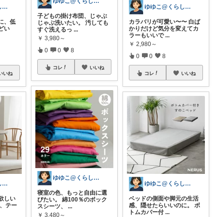
ゆゆこ@くらしを楽に便利に✨
ゆゆこ@くらしを楽に便利に✨
ゆゆこ@くらしを楽に便利に✨
子どもの掛け布団、じゃぶ
に、低
カラバリが可愛い〜〜 白ば
じゃぶ洗いたい。 汚しても
どい
かりだけど気分を変えてカ
すぐ洗えるっ
...
ラーもいいで
...
￥
3,980～
￥
2,980～
0
0
8
0
0
8
コレ
いいね
いいね
コレ
いいね
ゆゆこ@くらしを楽に便利に✨
ゆゆこ@くらしを楽に便利に✨
ゆゆこ@くらしを楽に便利に✨
寝室の色、もっと自由に選
欲しい
ベッドの側面や脚元の生活
びたい。 綿100％のボック
と、テー
感、隠せたらいいのに。 ボ
スシーツ、
...
トムカバー付
...
￥
3,480～