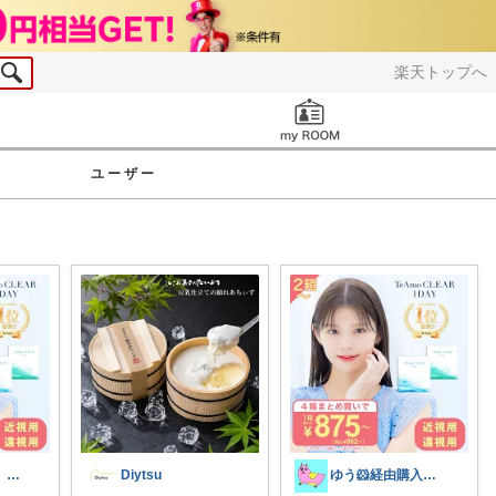
楽天トップへ
お知らせ
ユーザー
あずきゃり○o。.🐟🐠
Diytsu
ゆう🐹経由購入感謝🙇‍♀️