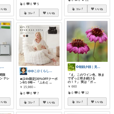
0
0
5
いいね
コレ
いいね
コレ
いいね
ゆゆこ@くらしを楽に便利に✨
🌻朝顔夕顔｜見て下さり有難う🫧
ゆゆこ@くらしを楽に便利に✨
時間限
「え、このワイン色、秋ま
ン テレ
でずっと咲き続ける
🔥[24h限定]30%OFFクーポ
の！？」 実は「ガ
...
ン8/1 0時～ 「ふわと
...
￥
660
￥
15,980～
0
0
12
0
0
7
いいね
コレ
いいね
コレ
いいね