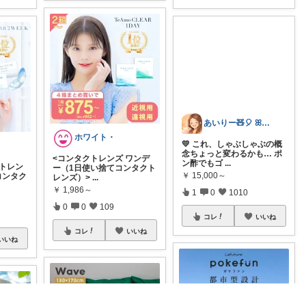
ホワイト・
あいりー🧸🎈 ꕤ毎日を快適にꕤ
<コンタクトレンズ ワンデ
クトレン
💛 これ、しゃぶしゃぶの概
ー（1日使い捨てコンタクト
コンタク
念ちょっと変わるかも… ポ
レンズ）>
...
ン酢でもゴ
...
￥
1,986～
￥
15,000～
0
0
109
1
0
1010
コレ
いいね
いいね
コレ
いいね