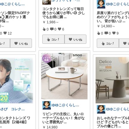
ぶう子♡です 〜感謝です〜
ゆゆこ@くらしを楽に便利に✨
コンタクトレンズって毎日
マラソン限定5%OFFク
使うから減りが早い😥 少し
床座り派のリビング
𓊇 夏のケット選
でもお得に購
...
めのソファがちょう
年悩
...
い。 背が低いぶ
...
￥
1,986～
80～
￥
14,980～
0
0
6
0
12
0
0
9
コレ
いいね
レ
いいね
コレ
ゆゆこ@くらしを楽に便利に✨
わさび コレクションもご利用ください
リビングの主役に、丸いロ
コンタクトレンズ ワ
ーテーブルもいい！ 角がな
おしゃれなテーブル
乱視用 【2箱4箱】
いと雰囲気が
...
けど 子どもがいる
...
ブルの傷と汚
...
￥
14,980