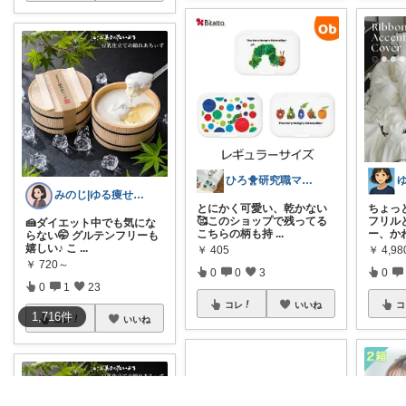
ひろ🐥研究職ママ👩‍💻💎
みのじ|ゆる痩せ✕節約暮らし🍀
とにかく可愛い、乾かない
ちょっ
🥰このショップで残ってる
フリル
🍰ダイエット中でも気にな
こちらの柄も持
...
ー、か
らない🤭 グルテンフリーも
嬉しい♪ こ
...
￥
405
￥
4,9
￥
720～
0
0
3
0
0
1
23
コレ
いいね
コ
1,716
件
コレ
いいね