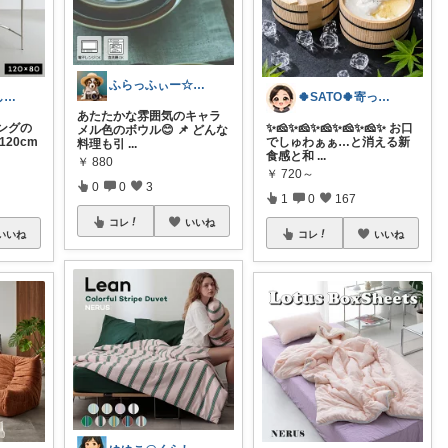
ふらっふぃー☆ナチュラルな暮らし☆
ゆゆこ@くらしを楽に便利に✨
🍀SATO🍀寄って、見てらっしゃい！
あたたかな雰囲気のキャラ
ングの
​✨🧀✨🧀✨🧀✨🧀✨🧀✨ お口
メル色のボウル😊 📌 どんな
120cm
でしゅわぁぁ…と消える新
料理も引
...
食感と和
...
￥
880
￥
720～
0
0
3
1
0
167
コレ
いいね
いいね
コレ
いいね