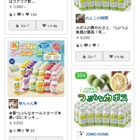
はゴクゴク飲
...
￥
3,880～
0
0
140
わんこの時間
コレ
いいね
カボスの爽やかさと、つぶつぶ
食感が最高！何
...
￥
9,000
0
0
7
コレ
いいね
秋ちゃん🐕
★新つぶらなオールスターズ★
暑い日にキンキ
...
￥
4,650
0
0
69
JOMO HOME