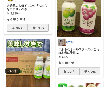
大分県の人気ドリンク「つぶら
なカボス」🍊さ
...
￥
3,880～
0
0
4
コレ
いいね
なつこ
つぶらなオールスターズ✨ これ
は本当に子供
...
￥
4,650
0
3
16
868
件
コレ
いいね