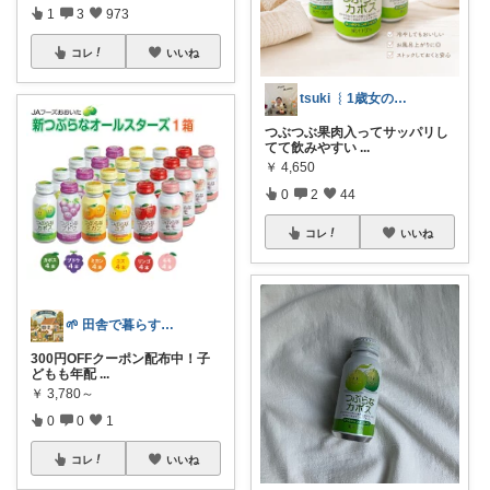
1
3
973
コレ
いいね
tsuki ︴1歳女の子ママ🌙
つぶつぶ果肉入ってサッパリし
てて飲みやすい
...
￥
4,650
0
2
44
コレ
いいね
🌱 田舎で暮らす40代ママのROOM
300円OFFクーポン配布中！子
どもも年配
...
￥
3,780～
0
0
1
コレ
いいね