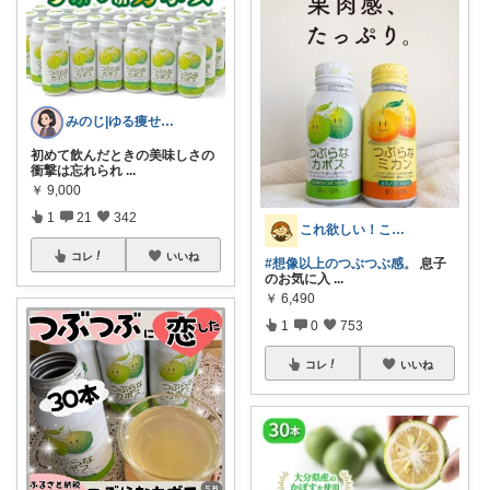
みのじ|ゆる痩せ✕節約暮らし🍀
初めて飲んだときの美味しさの
衝撃は忘れられ
...
￥
9,000
1
21
342
これ欲しい！これ良かった！©ままお
コレ
いいね
#想像以上のつぶつぶ感。
息子
のお気に入
...
￥
6,490
1
0
753
コレ
いいね