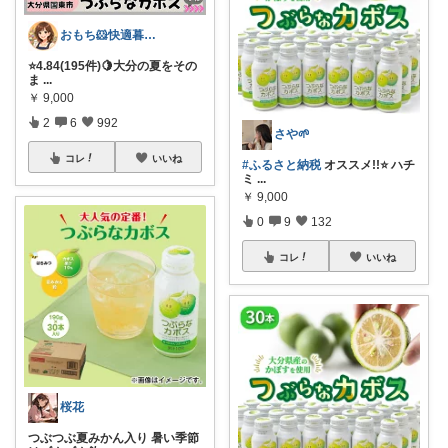
おもち🐹快適暮らし🌸オリ写🪴
⭐️4.84(195件)🍋大分の夏をその
ま
...
￥
9,000
2
6
992
さや🌱
コレ
いいね
#ふるさと納税
オススメ!!⭐️ ハチ
ミ
...
￥
9,000
0
9
132
コレ
いいね
桜花
つぶつぶ夏みかん入り 暑い季節