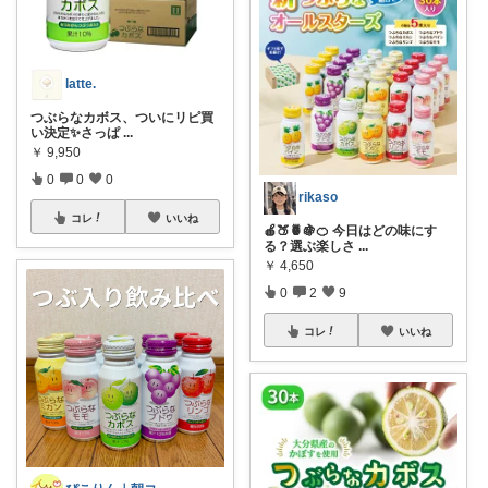
latte.
つぶらなカボス、ついにリピ買
い決定✨さっぱ
...
￥
9,950
0
0
0
rikaso
コレ
いいね
🍎🍑🍍🍇🍊 今日はどの味にす
る？選ぶ楽しさ
...
￥
4,650
0
2
9
コレ
いいね