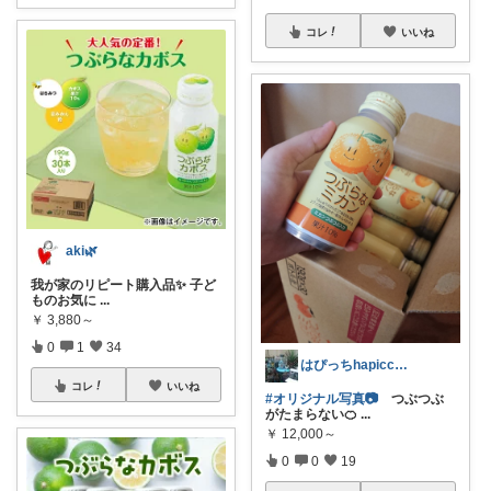
コレ
いいね
aki🌿
我が家のリピート購入品✨ 子ど
ものお気に
...
￥
3,880～
0
1
34
はぴっちhapicchi💎🏃感謝💐
コレ
いいね
#オリジナル写真📷
つぶつぶ
がたまらない🍊
...
￥
12,000～
0
0
19