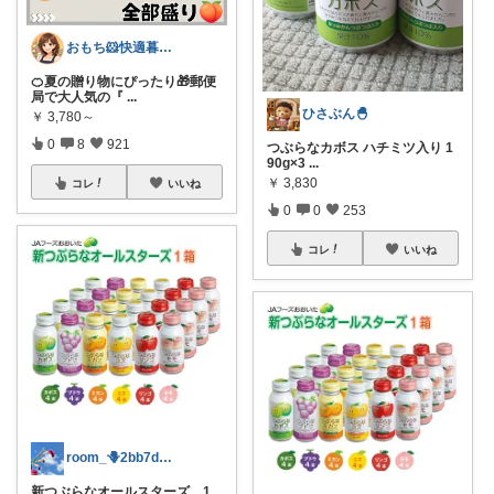
おもち🐹快適暮らし🌸オリ写🪴
🍊夏の贈り物にぴったり🎁郵便
局で大人気の『
...
ひさぶん🐣
￥
3,780～
0
8
921
つぶらなカボス ハチミツ入り 1
90g×3
...
￥
3,830
コレ
いいね
0
0
253
コレ
いいね
room_🪻2bb7d8bc05
新つぶらなオールスターズ 1