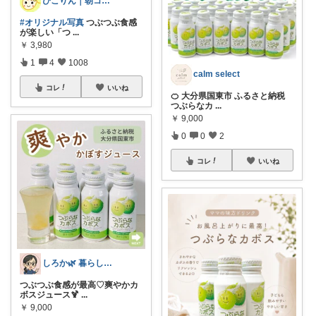
ぴこりん｜朝コレ｜良いものを長く🌿
#オリジナル写真
つぶつぶ食感
が楽しい「つ
...
￥
3,980
1
4
1008
calm select
コレ
いいね
🍊 大分県国東市 ふるさと納税
つぶらなカ
...
￥
9,000
0
0
2
コレ
いいね
しろか🌿 暮らしを良くするアイテム
つぶつぶ食感が最高♡爽やかカ
ボスジュース🍹
...
￥
9,000