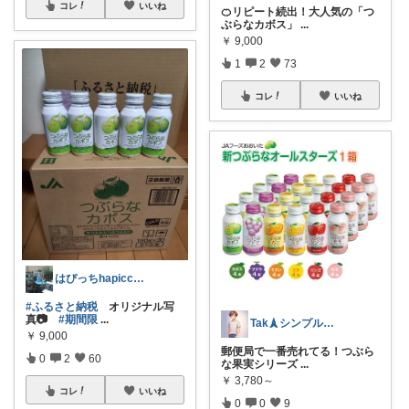
コレ
いいね
🍊リピート続出！大人気の「つ
ぶらなカボス」
...
￥
9,000
1
2
73
コレ
いいね
はぴっちhapicchi💎🏃感謝💐
#ふるさと納税
オリジナル写
真📷
#期間限
...
Tak🗼シンプルで健康的な暮らし
￥
9,000
郵便局で一番売れてる！つぶら
0
2
60
な果実シリーズ
...
￥
3,780～
コレ
いいね
0
0
9