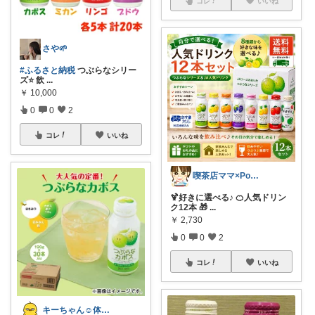
コレ
いいね
さや🌱
#ふるさと納税
つぶらなシリー
ズ⭐️ 飲
...
￥
10,000
0
0
2
コレ
いいね
喫茶店ママ×Pocochaライバー♡まや
🍹好きに選べる♪ 🍊人気ドリン
ク12本 🎁
...
￥
2,730
0
0
2
コレ
いいね
キーちゃん☺️体に良い事大好き健康オタク