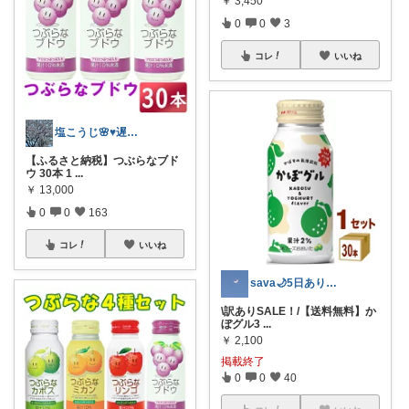
￥
3,450
0
0
3
コレ
いいね
塩こうじ🌸♥️遅れてます🙏💦
【ふるさと納税】つぶらなブド
ウ 30本 1
...
￥
13,000
0
0
163
コレ
いいね
sava🌙5日ありがと🥰
\訳ありSALE！/【送料無料】か
ぼグル3
...
￥
2,100
掲載終了
0
0
40