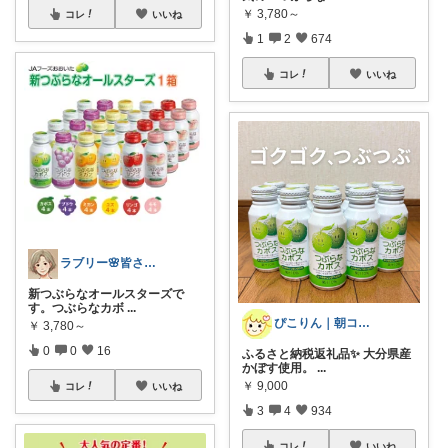
￥
3,780～
コレ
いいね
1
2
674
コレ
いいね
ラブリー🌸皆さんありがとう
新つぶらなオールスターズで
す。つぶらなカボ
...
ぴこりん｜朝コレ｜良いものを長く🌿
￥
3,780～
0
0
16
ふるさと納税返礼品✨ 大分県産
かぼす使用。
...
￥
9,000
コレ
いいね
3
4
934
コレ
いいね