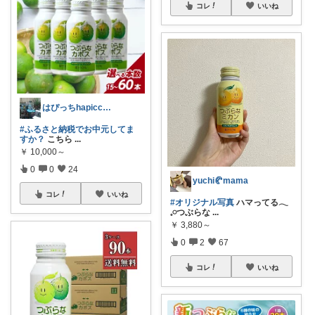
コレ
いいね
はぴっちhapicchi💎🏃感謝💐
#ふるさと納税でお中元してま
すか？
こちら
...
￥
10,000～
0
0
24
yuchi🥐mama
コレ
いいね
#オリジナル写真
ハマってる𓂃
𓈒𓏸つぶらな
...
￥
3,880～
0
2
67
コレ
いいね