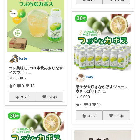
forte
コレ美味しい✨️1本飲みきりなサ
イズで、ち
...
mey
￥
3,880～
0
0
13
息子が大好きなかぼすジュース
🍋さっぱりした
...
￥
9,000
コレ
いいね
0
0
12
コレ
いいね