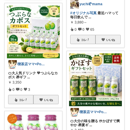
yuchi🥐mama
#オリジナル写真
最近ハマって
毎日飲んで
...
￥
3,880～
0
0
65
コレ
いいね
喫茶店ママ×Pocochaライバー♡まや
🍊大人気ドリンク 💚つぶらなカ
ボス 🎁ギフ
...
￥
3,350
0
0
3
コレ
いいね
喫茶店ママ×Pocochaライバー♡まや
🍊大分の味を贈る 🍺かぼすで爽
やか 🎁夏ギ
...