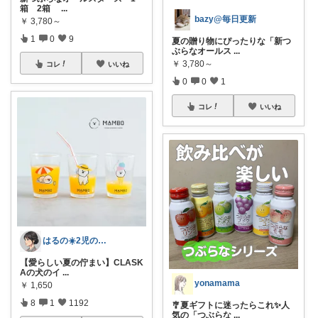
箱 2箱
...
bazy@毎日更新
￥
3,780～
1
0
9
夏の贈り物にぴったりな「新つ
ぶらなオールス
...
￥
3,780～
コレ
いいね
0
0
1
コレ
いいね
はるの☀️2児のママ𓂃◌𓈒𓐍
【愛らしい夏の佇まい】CLASK
Aの犬のイ
...
yonamama
￥
1,650
8
1
1192
🎐夏ギフトに迷ったらこれ✨人
気の「つぶらな
...