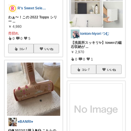
R’s Sweet Select💗🍮
わぁ〜！この 2022 Topps シリ
ー
...
￥
4,980
売切れ
tonton-hiyori つむ
0
0
5
【洗面所スッキリ✨】towerの磁
石収納が
...
コレ
いいね
￥
2,970
0
0
1
コレ
いいね
⭐︎BANRI⭐︎
🐶🐈2023/11購入🐈🐶 こちらの