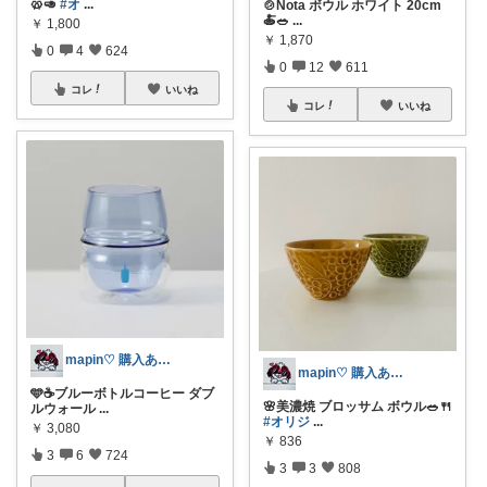
🥨🥑
#オ
...
🍲Nota ボウル ホワイト 20cm
🍝🥗
...
￥
1,800
￥
1,870
0
4
624
0
12
611
コレ
いいね
コレ
いいね
mapin♡ 購入ありがとう🫶
mapin♡ 購入ありがとう🫶
🩵☕️ブルーボトルコーヒー ダブ
🌸美濃焼 ブロッサム ボウル🥗🍴
ルウォール
...
#オリジ
...
￥
3,080
￥
836
3
6
724
3
3
808