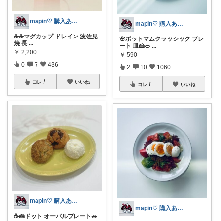
mapin♡ 購入ありがとう🫶
mapin♡ 購入ありがとう🫶
☕️☕️マグカップ ドレイン 波佐見
🌸ポットマムクラッシック プレ
焼 長
...
ート 皿🍰🥗
...
￥
2,200
￥
590
0
7
436
2
10
1060
コレ
いいね
コレ
いいね
mapin♡ 購入ありがとう🫶
mapin♡ 購入ありがとう🫶
☕️🍰ドット オーバルプレート🥗