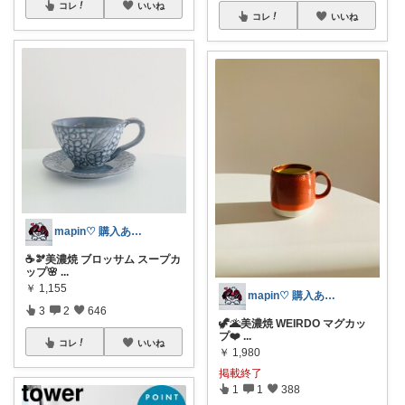
コレ
いいね
コレ
いいね
mapin♡ 購入ありがとう🫶
☕️🫘美濃焼 ブロッサム スープカ
ップ🌸
...
￥
1,155
mapin♡ 購入ありがとう🫶
3
2
646
🦖🌋美濃焼 WEIRDO マグカッ
プ❤️
...
コレ
いいね
￥
1,980
掲載終了
1
1
388