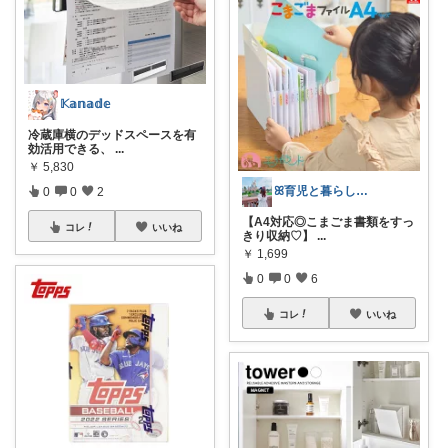
𝕂𝕒𝕟𝕒𝕕𝕖
冷蔵庫横のデッドスペースを有
効活用できる、
...
￥
5,830
ꕤ育児と暮らしの推しカタログ🐰🍒
0
0
2
【A4対応◎こまごま書類をすっ
コレ
いいね
きり収納♡】
...
￥
1,699
0
0
6
コレ
いいね