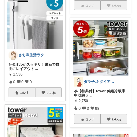
コレ
いいね
さち🌸生活ラクROOM
✨タオルがスッキリ！磁石で自
由にレイアウト
...
￥
2,530
ダラ子🌙 ダイアモンド会員です💎
0
0
0
🧊【特典付】tower 伸縮冷蔵庫
コレ
いいね
中収納ラ
...
￥
2,750
0
3
98
コレ
いいね