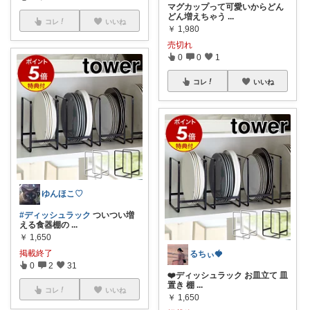
マグカップって可愛いからどん
どん増えちゃう
...
コレ
いいね
￥
1,980
売切れ
0
0
1
コレ
いいね
ゆんほこ♡
#ディッシュラック
ついつい増
える食器棚の
...
￥
1,650
掲載終了
るちぃ🍓
0
2
31
❤️ディッシュラック お皿立て 皿
置き 棚
...
コレ
いいね
￥
1,650