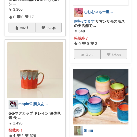
シ
...
￥
3,300
むむむ‪‪☺︎もー世の中ほしいものだらけ
0
0
17
#持ってます
サマンサモスモス
の実店舗で
...
コレ
いいね
￥
648
掲載終了
0
0
3
コレ
いいね
mapin♡ 購入ありがとう🫶
☕️☕️マグカップ ドレイン 波佐見
焼 長
...
￥
2,490
掲載終了
Shiiiii
4
2
626