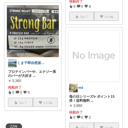
掲載終了
0
0
8
コレ
いいね
くま子🧸自然派🌈ママ
プロテインバーや、エナジー系
のバーが大好き
...
￥
5,360
掲載終了
mii
0
0
0
母の日シリーズ✨ ポイント15
倍！送料無料
...
コレ
いいね
￥
3,980
掲載終了
0
0
2
22
件
コレ
いいね