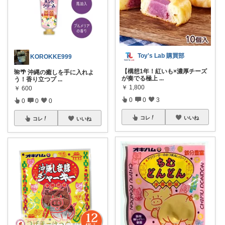
Toy's Lab 購買部
KOROKKE999
【構想1年！紅いも×濃厚チーズ
🌺🌴 沖縄の癒しを手に入れよ
が奏でる極上
...
う！香り立つプ
...
￥
1,800
￥
600
0
0
3
0
0
0
コレ
いいね
コレ
いいね