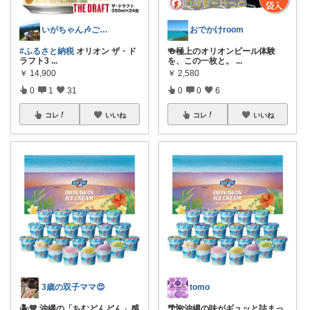
いがちゃん🎶ご購入感謝です🎶
おでかけroom
#ふるさと納税
オリオン ザ・ド
🍻極上のオリオンビール体験
ラフト3
...
を、この一枚と。
...
￥
14,900
￥
2,580
0
1
31
0
0
6
コレ
いいね
コレ
いいね
3歳の双子ママ😍
tomo
🏝️💙 沖縄の「ちむどんどん」感
🌴🌺沖縄の味がギュッと詰まっ