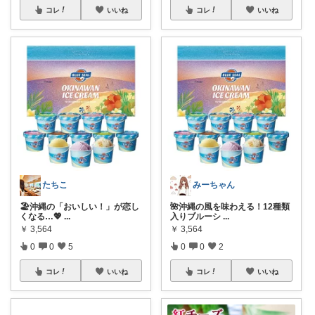
コレ
いいね
コレ
いいね
たちこ
みーちゃん
🏖️沖縄の「おいしい！」が恋し
🌺沖縄の風を味わえる！12種類
くなる…💖
...
入りブルーシ
...
￥
3,564
￥
3,564
0
0
5
0
0
2
コレ
いいね
コレ
いいね