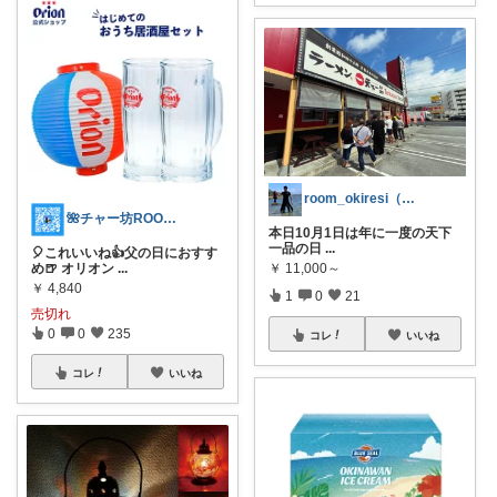
room_okiresi（オキレジ）
🌺チャー坊ROOM🌏おすすめ商品✨
本日10月1日は年に一度の天下
一品の日
...
🎈これいいね👍父の日におすす
め🍺 オリオン
...
￥
11,000～
￥
4,840
1
0
21
売切れ
0
0
235
コレ
いいね
コレ
いいね