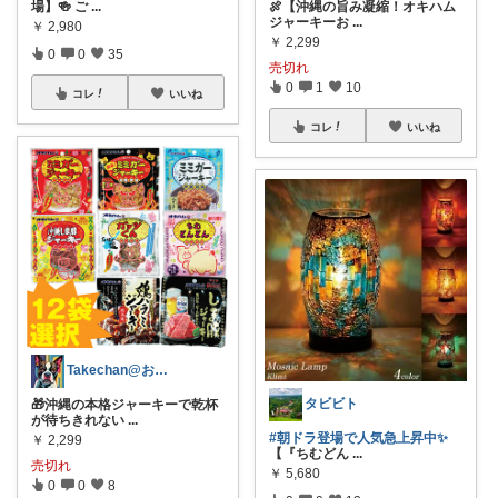
場】🍻 ご
...
🍖【沖縄の旨み凝縮！オキハム
ジャーキーお
...
￥
2,980
￥
2,299
0
0
35
売切れ
0
1
10
コレ
いいね
コレ
いいね
Takechan@お酒と暮らしのセレクト
タビビト
🎁沖縄の本格ジャーキーで乾杯
が待ちきれない
...
#朝ドラ登場で人気急上昇中✨
￥
2,299
【『ちむどん
...
売切れ
￥
5,680
0
0
8