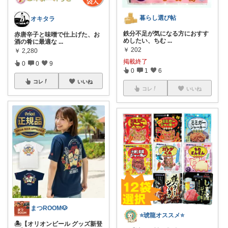
暮らし選び帖
オキタラ
鉄分不足が気になる方におすす
赤唐辛子と味噌で仕上げた、お
めしたい、ちむ
...
酒の肴に最適な
...
￥
202
￥
2,280
掲載終了
0
0
9
0
1
6
コレ
いいね
コレ
いいね
まつROOM🐶
⭐️琥龍オススメ⭐️
🏝️【オリオンビール グッズ新登