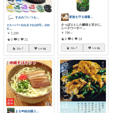
家族を守る備蓄パパ
すみれ♡いつもありがとう😌
さっぱりとした酸味と甘さに、
#スーパーSALE
#1120円→100
シークワーサー
...
0
...
￥
796～
￥
1,100
0
0
19
0
0
21
コレ
いいね
コレ
いいね
まる🫶経由購入ありがとうございます！