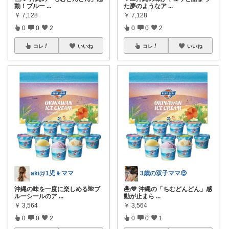
動！ブルー
...
た夢のようなア
...
￥
7,128
￥
7,128
0
0
2
0
0
2
コレ
いいね
コレ
いいね
aki@1児👧ママ
3歳の双子ママ😍
沖縄の味を一度に楽しめる🌺ブ
🏝️💙 沖縄の「ちむどんどん」感
ルーシールのア
...
動が止まら
...
￥
3,564
￥
3,564
0
0
2
0
0
1