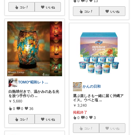
0
0
13
コレ
いいね
コレ
いいね
TOMO*昭和レトロ 📷🍎
かんの日和
白熱球付きで、温かみのある光
を放つ手作りの
...
選ぶ楽しさも一緒に届く沖縄ア
イス。ウベと塩
...
￥
5,680
￥
3,240
0
0
36
掲載終了
0
0
3
コレ
いいね
コレ
いいね