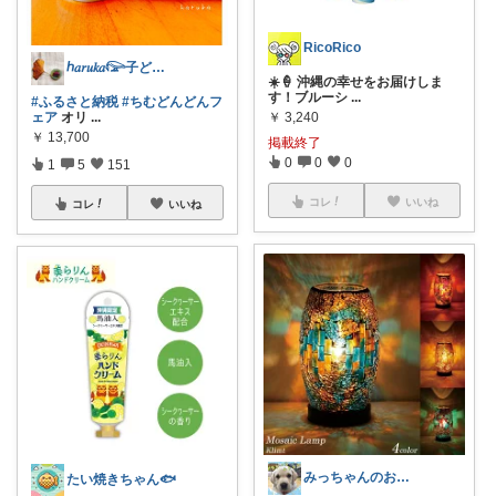
RicoRico
ℎ𝑎𝑟𝑢𝑘𝑎𓅼子ども/暮らし
☀️🍦 沖縄の幸せをお届けしま
す！ブルーシ
...
#ふるさと納税
#ちむどんどんフ
ェア
オリ
...
￥
3,240
￥
13,700
掲載終了
0
0
0
1
5
151
コレ
いいね
コレ
いいね
みっちゃんのお買い物帖
たい焼きちゃん🐟️