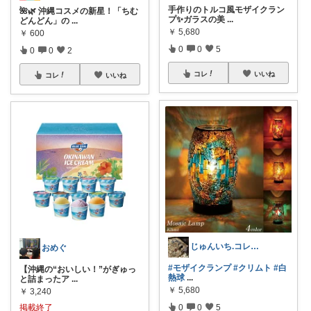
手作りのトルコ風モザイクラン
🌺🌿 沖縄コスメの新星！「ちむ
プ✨ガラスの美
...
どんどん」の
...
￥
5,680
￥
600
0
0
5
0
0
2
コレ
いいね
コレ
いいね
じゅんいち.コレクションも見てねおじさん
おめぐ
#モザイクランプ
#クリムト
#白
【沖縄の“おいしい！”がぎゅっ
熱球
...
と詰まったア
...
￥
5,680
￥
3,240
掲載終了
0
0
5