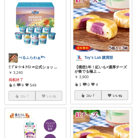
べるふらわぁ𓆸
Toy's Lab 購買部
⁝⁝ ﾌﾞﾙｰｼｰﾙ ｱｲｽ ✑公式ショッ
...
【構想1年！紅いも×濃厚チーズ
が奏でる極上
...
￥
3,240
￥
3,900
掲載終了
1
0
4
6
9
549
コレ
いいね
コレ
いいね