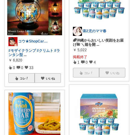
🦋2児のママ春
🌈沖縄からおいしい笑顔をお届
コウ★ShopCarefulBuyer
け🌺 ＼箱を開
...
￥
5,022
#モザイクランプ
#クリムト
#ラ
ンタン型
...
掲載終了
￥
6,820
1
0
4
0
0
33
コレ
いいね
コレ
いいね