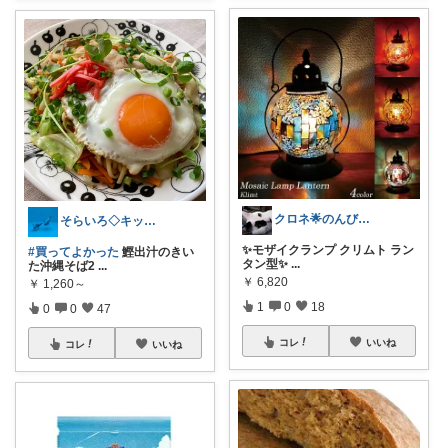
クロネ🌟のんびりゆったり活動です🌟
そらいろ◇キッチン・雑貨・インテリア・本
✨モザイクランプ クリムト ラン
#買ってよかった
鰹出汁のきい
タン型✨
...
た沖縄そば2
...
￥
6,820
￥
1,260～
1
0
18
0
0
47
コレ
いいね
コレ
いいね