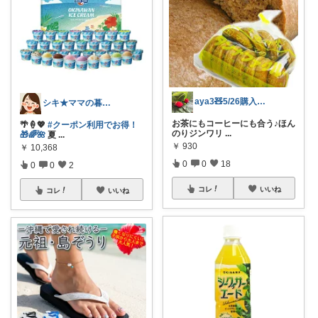
aya3🧸5/26購入感謝します🌸✨
シキ★ママの暮らし、キッズ
お茶にもコーヒーにも合う♪ほん
🌴🍦💖
#クーポン利用でお得！
のりジンワリ
...
🎁🌈🌺
夏
...
￥
930
￥
10,368
0
0
18
0
0
2
コレ
いいね
コレ
いいね