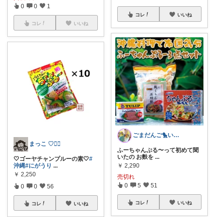
0
0
1
コレ
いいね
コレ
いいね
ごまだんご🐤いつもありがとう𓅫𓅫
まっこ ♡🕵️‍♀️
ふーちゃんぷる〜って初めて聞
いたの お麩を
...
🤍ゴーヤチャンプルーの素🤍
#
沖縄
#にがうり
...
￥
2,290
￥
2,250
売切れ
0
5
51
0
0
56
コレ
いいね
コレ
いいね