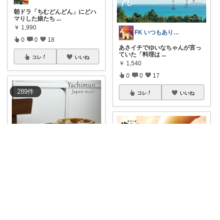
朝ドラ「ちむどんどん」にどハ
マりした娘たち
...
￥
1,990
FK いつもありがと
0
0
18
あさイチでゆいなちゃんが言っ
ていた「料理は
...
コレ
いいね
￥
1,540
0
0
17
289
件
コレ
いいね
takuya8646☆オーガニック🧿
ステキなやちむん
#ちむどん
どん
沖縄陶器
...
￥
3,300
ともるーむ🉐いいものみっけ‼️