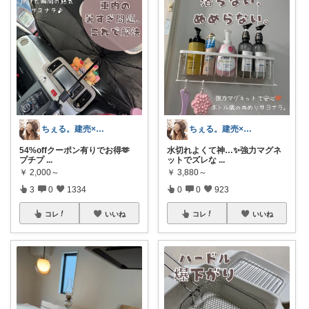
ちぇる。建売×暖色お家づくり
ちぇる。建売×暖色お家づくり
54%offクーポン有りでお得🫶
水切れよくて神…✨️強力マグネ
プチプ
...
ットでズレな
...
￥
2,000～
￥
3,880～
3
0
1334
0
0
923
コレ
いいね
コレ
いいね