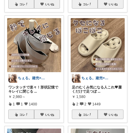
コレ
いいね
コレ
いいね
ちぇる。建売×暖色お家づくり
ちぇる。建売×暖色お家づくり
ワンタッチで楽々！形状記憶で
足のむくみ気になる人これ🤎履
キレイに閉じる
...
くだけで足つぼ
...
￥
2,980～
￥
1,580
1
1
1400
2
2
1449
コレ
いいね
コレ
いいね