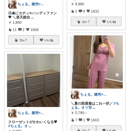
￥
9,980
ちぇる。建売×暖色お家づくり
2
6
1832
日傘にカチッ✨ハンディファン
🤎 ＼楽天総合
...
コレ
いいね
￥
1,880
11
2
1808
コレ
いいね
ちぇる。建売×暖色お家づくり
＼夏の部屋着はこれ一択／
#ち
ぇる。オリ写
...
￥
5,790～
ちぇる。建売×暖色お家づくり
7
1
1603
クローゼットがかわいくなる🤎
#ちぇる。オ
...
コレ
いいね