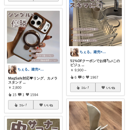
ちぇる。建売×暖色お家づくり
51%OFクーポンでお得🏷𓈒𓏸︎この
ビジュ
...
ちぇる。建売×暖色お家づくり
￥
9,900～
6
0
1967
MagSafe対応🤎リング、カメラ
スタンド
...
￥
2,800
コレ
いいね
15
1
1594
コレ
いいね