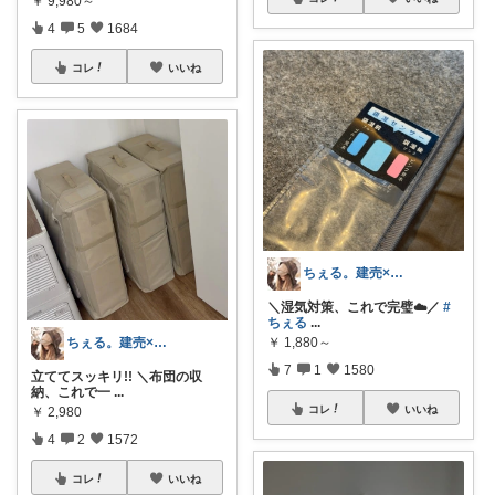
￥
9,980～
4
5
1684
コレ
いいね
ちぇる。建売×暖色お家づくり
＼湿気対策、これで完璧☁️／
#
ちぇる
...
￥
1,880～
ちぇる。建売×暖色お家づくり
7
1
1580
立ててスッキリ!! ＼布団の収
納、これで一
...
コレ
いいね
￥
2,980
4
2
1572
コレ
いいね