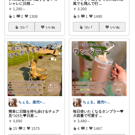
シャレに日焼
...
風でも飛んで行
...
￥
1,280～
￥
3,300
1
2
1308
9
1
1490
コレ
いいね
コレ
いいね
ちぇる。建売×暖色お家づくり
ちぇる。建売×暖色お家づくり
簡単に日陰を持ち歩けるチェア
毎日使いたくなるタンブラー🤎
見つけた🤎日差
...
大容量で可愛す
...
￥
4,690
￥
3,480～
15
2
1575
4
2
1467