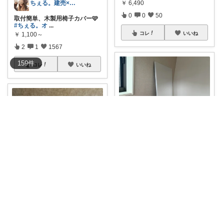
￥
6,490
ちぇる。建売×暖色お家づくり
0
0
50
取付簡単、木製用椅子カバー🩷
#ちぇる。オ
...
コレ
いいね
￥
1,100～
2
1
1567
159
件
コレ
いいね
ちぇる。建売×暖色お家づくり
PR＼割れないってだけで安心感
エグい🪞✨／
...
￥
5,990～
ちぇる。建売×暖色お家づくり
11
1
1632
ゴミ箱って本当に大事…！
#ち
ぇる。オリ写
...
コレ
いいね
￥
5,280