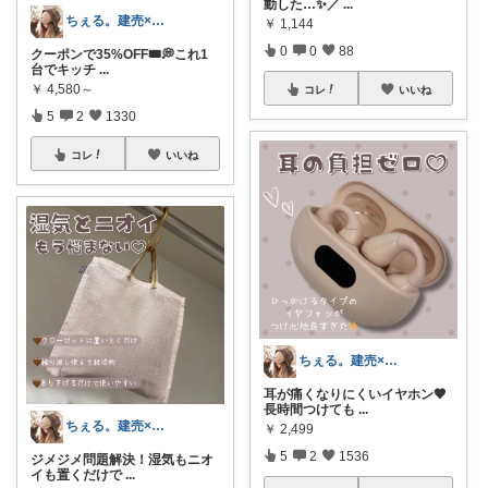
動した…✨／
...
ちぇる。建売×暖色お家づくり
￥
1,144
0
0
88
クーポンで35%OFF🎟💭これ1
台でキッチ
...
￥
4,580～
コレ
いいね
5
2
1330
コレ
いいね
ちぇる。建売×暖色お家づくり
耳が痛くなりにくいイヤホン🤎
長時間つけても
...
ちぇる。建売×暖色お家づくり
￥
2,499
5
2
1536
ジメジメ問題解決！湿気もニオ
イも置くだけで
...