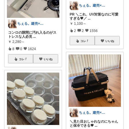
ちぇる。建売×暖色お家づくり
PR ＼これ、UV対策なのに可愛
すぎる🤎／
...
￥
1,100～
ちぇる。建売×暖色お家づくり
2
2
1556
コンロの隙間に汚れ入るのがス
トレスな人必見
...
コレ
いいね
￥
2,280～
8
0
1624
コレ
いいね
ちぇる。建売×暖色お家づくり
＼見た目おしゃれなのにちゃん
と保冷できる🖤
...