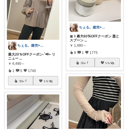
ちぇる。建売×暖色お家づくり
🎀〻最大60％OFFクーポン 蓋と
スプーン
...
￥
1,480～
ちぇる。建売×暖色お家づくり
8
1
1775
最大20％OFFクーポン-`📢⋆ リ
ニュー
...
コレ
いいね
￥
6,490～
1
5
1740
コレ
いいね