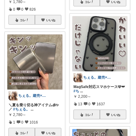
￥
1,780～
コレ
いいね
0
0
826
コレ
いいね
ちぇる。建売×暖色お家づくり
MagSafe対応スマホケース🩷🪽
#ち
...
ちぇる。建売×暖色お家づくり
￥
2,200～
13
0
1637
＼夏を乗り切る神アイテム🧊✨
／
#ちぇる。
...
￥
2,780～
コレ
いいね
1
0
1016
コレ
いいね