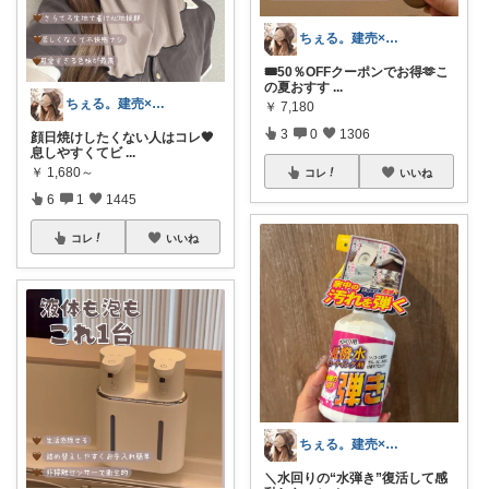
ちぇる。建売×暖色お家づくり
🎟50％OFFクーポンでお得🫶こ
の夏おすす
...
ちぇる。建売×暖色お家づくり
￥
7,180
3
0
1306
顔日焼けしたくない人はコレ🖤
息しやすくてビ
...
￥
1,680～
コレ
いいね
6
1
1445
コレ
いいね
ちぇる。建売×暖色お家づくり
＼水回りの“水弾き”復活して感