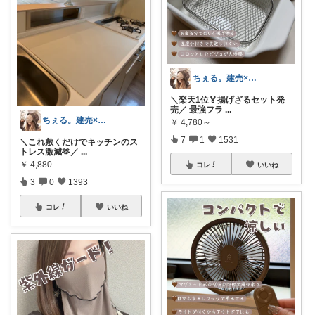
ちぇる。建売×暖色お家づくり
＼楽天1位🏅揚げざるセット発
売／ 最強フラ
...
ちぇる。建売×暖色お家づくり
￥
4,780～
7
1
1531
＼これ敷くだけでキッチンのス
トレス激減🫶／
...
￥
4,880
コレ
いいね
3
0
1393
コレ
いいね