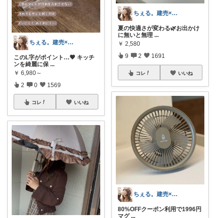
ちぇる。建売×暖色お家づくり
夏の快適さが変わる🌿‬お出かけ
に無いと無理
...
ちぇる。建売×暖色お家づくり
￥
2,580
9
2
1691
このL字がポイント…🤎 キッチ
ンを綺麗に保
...
￥
6,980～
コレ
いいね
2
0
1569
コレ
いいね
ちぇる。建売×暖色お家づくり
80%OFFクーポン利用で1996円
マグ
...