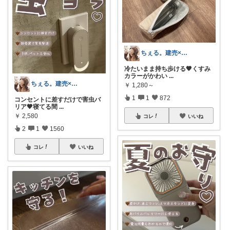
ちぇる。建売×暖色お家づくり
冷たいまま持ち歩ける🤎くすみ
カラーがかわい
...
ちぇる。建売×暖色お家づくり
￥
1,280～
1
1
872
コンセントに差すだけで害虫バ
リア🤎寝てる間
...
￥
2,580
コレ
いいね
2
1
1560
コレ
いいね