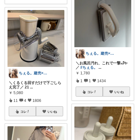
ちぇる。建売×暖色お家づくり
＼お風呂汚れ、これで一撃🛁✨
／
#ちぇる。
...
￥
1,780
ちぇる。建売×暖色お家づくり
1
1
1434
＼くるくる回すだけで下ごしら
え完了／ 21
...
コレ
いいね
￥
5,080
11
4
1806
コレ
いいね