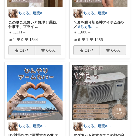
ちぇる。建売×暖色お家づくり
ちぇる。建売×暖色お家づくり
この夏これ無いと無理！通勤、
＼夏を乗り切る神アイテム🧊✨
仕事中、プライ
...
／
#ちぇる。
...
￥
1,111～
￥
1,680～
1
0
1344
6
1
1485
コレ
いいね
コレ
いいね
ちぇる。建売×暖色お家づくり
ちぇる。建売×暖色お家づくり
UV対策なのに可愛すぎる🤎 オ
マグネット強すぎてこの前の台