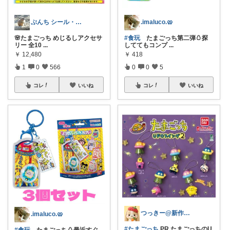
ぷんち シール・ファンシー雑貨多め
.imaluco.🥨
🌸たまごっち めじるしアクセサ
#食玩
たまごっち第二弾🥚探
リー 全10
...
しててもコンプ
...
￥
12,480
￥
418
1
0
566
0
0
5
コレ
いいね
コレ
いいね
つっきー@新作アイテム
.imaluco.🥨
#たまごっち
PR たまごっちのU
#食玩
たまごっち🥚最近すぐ