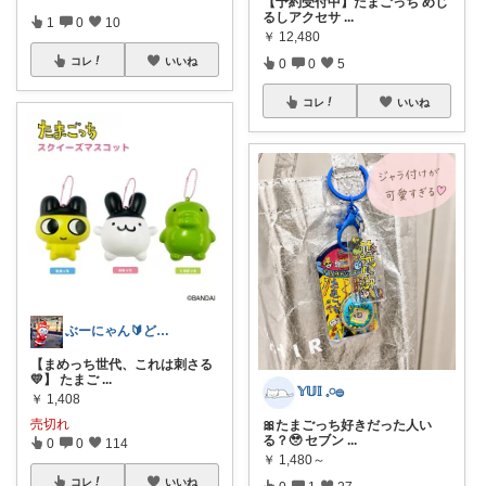
【予約受付中】たまごっち めじ
るしアクセサ
...
1
0
10
￥
12,480
コレ
いいね
0
0
5
コレ
いいね
ぶーにゃん🔰どうしたら売れるかな😭
【まめっち世代、これは刺さる
💛】 たまご
...
𝕐𝕌𝕀 𓈒𓏸𓐍
￥
1,408
売切れ
🎀たまごっち好きだった人い
る？🥹 セブン
...
0
0
114
￥
1,480～
コレ
いいね