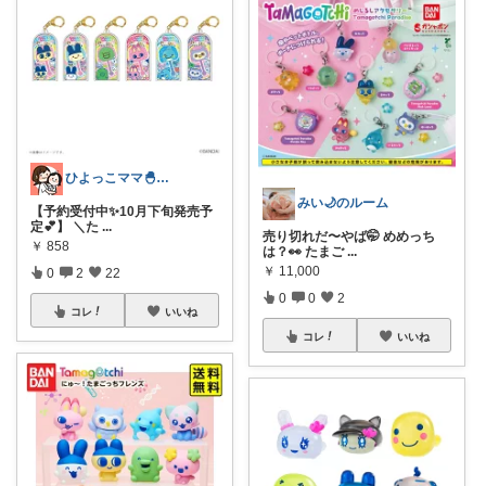
ひよっこママ🐣𓂃ゆるっと育児と暮らし
みい🌙のルーム
【予約受付中✨10月下旬発売予
定💕】 ＼た
...
売り切れだ〜やば🤭 めめっち
￥
858
は？👀 たまご
...
￥
11,000
0
2
22
0
0
2
コレ
いいね
コレ
いいね