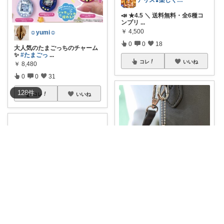
📣 ★4.5 ＼ 送料無料・全6種コ
ンプリ
...
￥
4,500
☺︎yumi☺︎
0
0
18
大人気のたまごっちのチャーム
✨
#たまごっ
...
コレ
いいね
￥
8,480
0
0
31
128
件
コレ
いいね
ami＊4kids mama🧸
たまごっちブームすごいね💞全
６点セットだよ
...
ガチャ予約さん🐱楽天お得紹介
￥
5,980