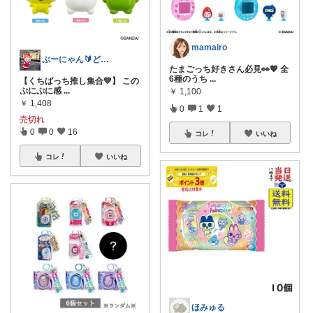
mamairo
ぶーにゃん🔰どうしたら売れるかな😭
たまごっち好きさん必見👀💖 全
6種のうち
...
【くちぱっち推し集合💚】 この
ぷにぷに感
...
￥
1,100
￥
1,408
0
1
1
売切れ
0
0
16
コレ
いいね
コレ
いいね
ほみゅる