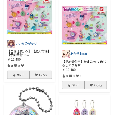
いいものがかり
【これは買い✨】 【楽天市場】
あか@1m🎀
【予約受付中
...
￥
12,480
【予約受付中】たまごっち めじ
るしアクセサ
...
0
0
1
￥
12,480
コレ
いいね
0
0
1
コレ
いいね