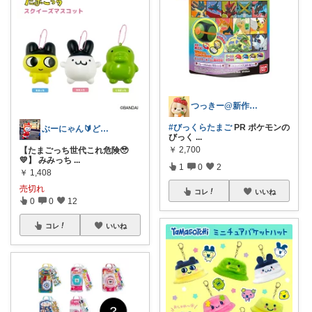
つっきー@新作アイテム
#びっくらたまご
PR ポケモンの
ぶーにゃん🔰どうしたら売れるかな😭
びっく
...
￥
2,700
【たまごっち世代これ危険🥹
💛】 みみっち
...
1
0
2
￥
1,408
売切れ
コレ
いいね
0
0
12
コレ
いいね