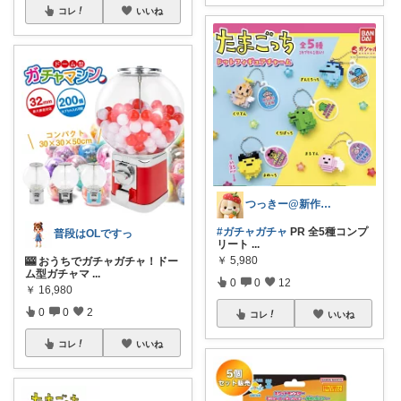
コレ
いいね
つっきー@新作アイテム
#ガチャガチャ
PR 全5種コンプ
普段はOLですっ
リート
...
￥
5,980
🎰 おうちでガチャガチャ！ドー
ム型ガチャマ
...
0
0
12
￥
16,980
0
0
2
コレ
いいね
コレ
いいね