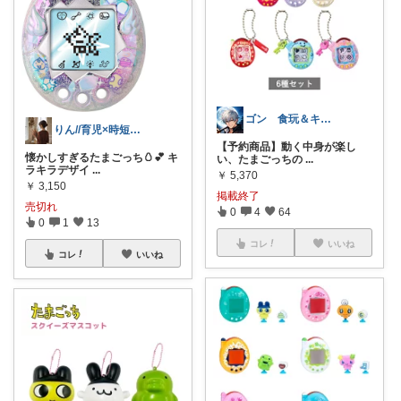
ゴン 食玩＆キャラグッズ速報ROOM
りん//育児×時短×コスパ
【予約商品】動く中身が楽し
懐かしすぎるたまごっち🥚💕 キ
い、たまごっちの
...
ラキラデザイ
...
￥
5,370
￥
3,150
掲載終了
売切れ
0
4
64
0
1
13
コレ
いいね
コレ
いいね