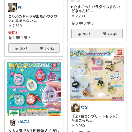
▸ たまごっちパラダイスすらい
Pril
どきゃん10
...
￥
2,280
🥚✨どのキャラが出るかワクワ
クが止まらない
...
0
0
5
￥
7,610
売切れ
コレ
いいね
1
0
5
コレ
いいね
なな
【全7種コンプリートセット】
たまごっち
...
shk711
￥
9,980
＼大人気で入手困難😭💕／ 探し