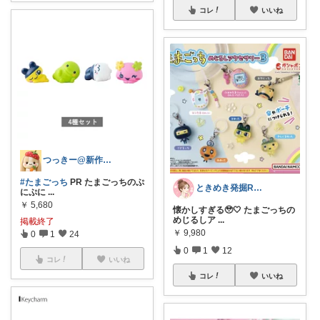
コレ
いいね
つっきー@新作アイテム
#たまごっち
PR たまごっちのぷ
ときめき発掘ROOM
にぷに
...
￥
5,680
懐かしすぎる🥹🤍 たまごっちの
めじるしア
...
掲載終了
￥
9,980
0
1
24
0
1
12
コレ
いいね
コレ
いいね