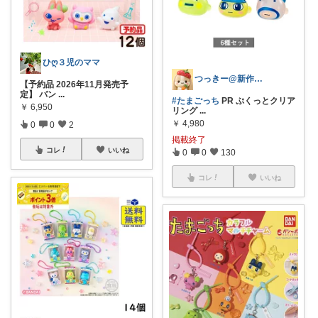
ひღ３児のママ
つっきー@新作アイテム
【予約品 2026年11月発売予
定】 バン
...
#たまごっち
PR ぷくっとクリア
￥
6,950
リング
...
￥
4,980
0
0
2
掲載終了
コレ
いいね
0
0
130
コレ
いいね