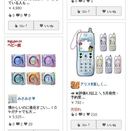
0
0
1
ている人も
...
￥
4,980
コレ
いいね
0
0
0
コレ
いいね
アリス❣️楽しく買い物したい😆
📣 ★評価4.3以上 ＼ 5月発売・
予約受
...
みさみさ🔰
￥
792～
懐かしいのに進化すごい…！🥚
売切れ
✨ガチャでも大
...
0
0
210
￥
5,525～
0
2
20
コレ
いいね