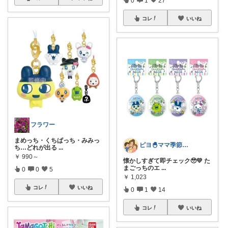
0
1
27
コレ
いいね
フラワー
まめっち・くちぱっち・みみっ
ピヨ🐣ママ季節物｜育児必需品を紹介中！
ち…どれが出る
...
￥
990～
懐かしすぎて即チェック🥹💛 た
まごっちのエ
...
0
0
5
￥
1,023
コレ
いいね
0
1
14
コレ
いいね