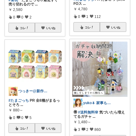
FOス
...
売り切れるので
...
￥
4,780
￥
2,580
0
1
112
0
0
2
コレ
いいね
コレ
いいね
つっきー@新作アイテム
#たまごっち
PR 全8種がまるっ
yuko🌷 家事も育児もちょっとラクに
とそろ
...
￥
880～
🉐
#送料無料🌸
気づいたら増え
てるガチャ
...
0
0
5
￥
1,480～
コレ
いいね
3
2
860