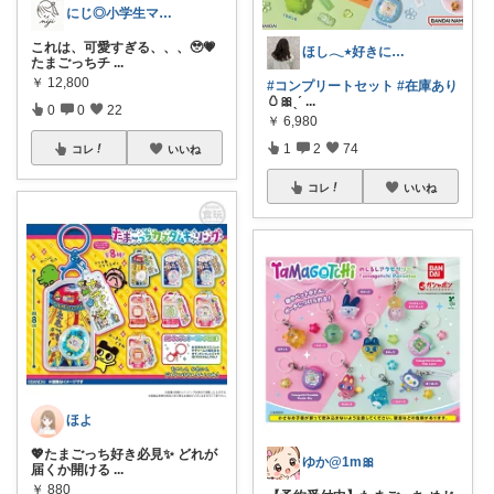
にじ◎小学生ママ可愛い×便利グッズ
これは、可愛すぎる、、、🥹💗
ほし𓂃٭好きに囲まれた生活
たまごっちチ
...
￥
12,800
#コンプリートセット
#在庫あり
🥚🎀ˎˊ
...
0
0
22
￥
6,980
1
2
74
コレ
いいね
コレ
いいね
ほよ
💖たまごっち好き必見✨ どれが
ゆか@1m🎀
届くか開ける
...
￥
880