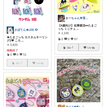
きーちゃん🌸育児グッズお纏め👶
【4歳向け】在庫復活👀たまご
っち ミニチュ
...
さぼてん🌵LEE 🐶
￥
1,100
🌵たまごっち カスタムキーリン
0
0
67
グ2💖 ころ
...
￥
5,820
コレ
いいね
掲載終了
0
0
51
コレ
いいね
アリス❣️楽しく買い物したい😆