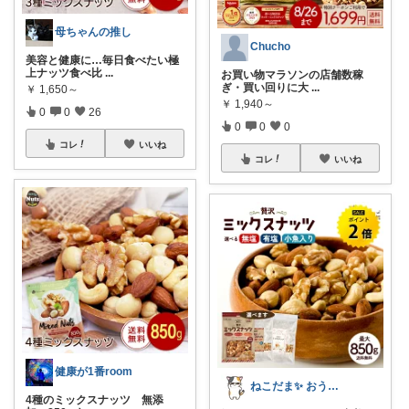
母ちゃんの推し
Chucho
美容と健康に…毎日食べたい極
上ナッツ食べ比
...
お買い物マラソンの店舗数稼
ぎ・買い回りに大
...
￥
1,650～
￥
1,940～
0
0
26
0
0
0
コレ
いいね
コレ
いいね
健康が1番room
ねこだま✨ おうち時間充実ROOM🐾
4種のミックスナッツ 無添