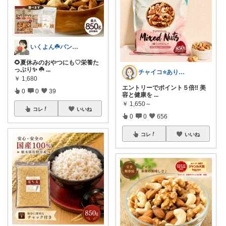
いくよん☘️パンのある暮らし✨
🌻夏休みのおやつにも♡栄養た
っぷり✨ ☘️
...
チャイコ⭐️ありがとうございます
￥
1,680
エントリーでポイント５倍‼️ 美
0
0
39
容と健康を
...
￥
1,650～
コレ
いいね
0
0
656
コレ
いいね