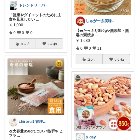
トレンドリーバー
「健康やダイエットのために主
食を見直したい
...
しゅがー@美味しいスイーツや雑貨紹介
￥
1,000
【🥜たっぷり850g✨無添加・無
0
0
0
塩の素焼き
...
￥
1,680
コレ
いいね
0
0
11
コレ
いいね
chiroru🌷管理栄養士ママ
🧂大容量850gでコスパ抜群✨ ヒ
マラ
...
& day