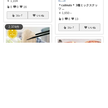
￥
1,104
＊calinuts＊ 3種ミックスナッ
0
0
16
ツ
...
￥
1,650～
コレ
いいね
0
0
13
2,374
件
コレ
いいね
大徳寺白 ✨皆さまに感謝.₊ ⊹🎀 *
#7月20日購入
＼3,299円→2,99
...
とってぃー
￥
2,999
アーモンド・くるみ・カシュー
1
0
11
ナッツをたっぷ
...
￥
1,650～
コレ
いいね