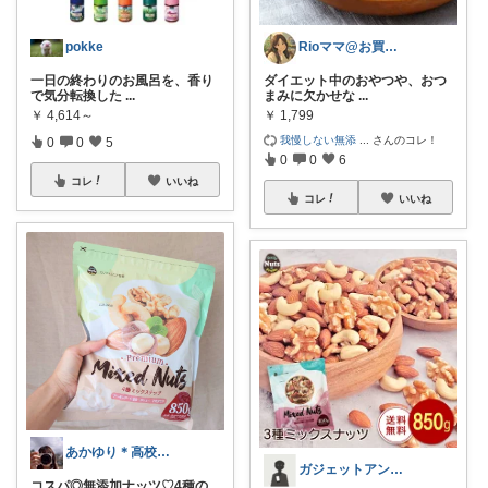
pokke
Rioママ@お買い物マラソン開催中❣️
一日の終わりのお風呂を、香り
ダイエット中のおやつや、おつ
で気分転換した
...
まみに欠かせな
...
￥
4,614～
￥
1,799
我慢しない無添
...
さんのコレ！
0
0
5
0
0
6
コレ
いいね
コレ
いいね
あかゆり＊高校娘と2人＊朝コレ
ガジェットアンテナ｜時短家電と便利グッズ
コスパ◎無添加ナッツ♡ 4種の