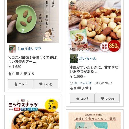
しゅうまいママ
＼コスパ最強！美味しくて香ば
だいちゃん
しい素焼きアー
...
￥
1,680
小腹がすいたときに、甘すぎな
いおやつがある
...
0
2
315
￥
1,690～
ぶーにゃん🔰
...
さんのコレ！
コレ
いいね
0
0
1
コレ
いいね