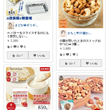
まどか💎ギリギリアラサーOL
🧈 バターをスライスするのにも
さちこ🌹37歳からの美容とからだ
う苦労しない
...
￥
2,380
小腹が空いたときのストックお
やつに🥜 3種
...
0
0
8
￥
1,680
0
1
2
コレ
いいね
コレ
いいね