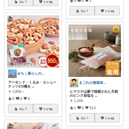
0
0
2
コレ
いいね
コレ
いいね
みち｜暮らしの推しもの帖
アーモンド・くるみ・カシュー
まごわ@無添加、オーガニック食品
ナッツの3種を
...
￥
1,650～
ヒマラヤ山脈で採掘された天然
のピンク岩塩を
...
0
0
0
￥
1,104
1
4
513
コレ
いいね
コレ
いいね