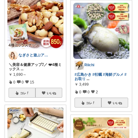
なぎさと遊ぶアウトドア🌊🏕️
＼美容＆健康アップ⤴️／ ❤️4種ミ
Riichi
ックス
...
￥
1,690～
#広島かき
#牡蠣
#海鮮グルメ
#
お取り
...
0
0
15
￥
3,499
0
0
2
コレ
いいね
コレ
いいね