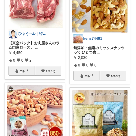
ひょうべい | 特化型でシンプルライフ
kens74491
【真空パック】お肉屋さんのラ
ム肉肩ロース。
...
無添加・無塩のミックスナッツ
って ひとつ食
...
￥
4,450
￥
2,030
0
0
2
0
0
0
コレ
いいね
コレ
いいね