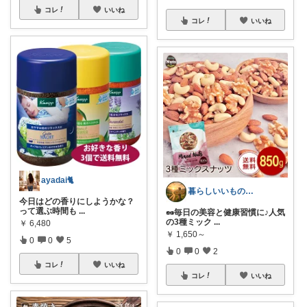
コレ
いいね
コレ
いいね
ayadai🐈
暮らしいいものROOM
今日はどの香りにしようかな？
って選ぶ時間も
...
🥜毎日の美容と健康習慣に♪人気
の3種ミック
...
￥
6,480
￥
1,650～
0
0
5
0
0
2
コレ
いいね
コレ
いいね