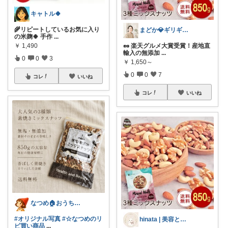
キャトル🍀
🌾リピートしているお気に入り
まどか💎ギリギリアラサーOL
の米麹🍀 手作
...
￥
1,490
🥜 楽天グルメ大賞受賞！産地直
輸入の無添加
...
0
0
3
￥
1,650～
0
0
7
コレ
いいね
コレ
いいね
なつめ🏠️おうち時間大好き
#オリジナル写真
#☆なつめのリ
hinata | 美容と暮らし🐰
ピ買い商品
...