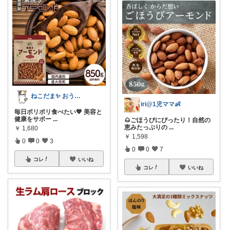
ねこだま✨ おうち時間充実ROOM🐾
iri@1児ママ👶
毎日ポリポリ食べたい💖 美容と
健康をサポー
...
🌰ごほうびにぴったり！自然の
恵みたっぷりの
...
￥
1,680
￥
1,598
0
0
3
0
0
7
コレ
いいね
コレ
いいね