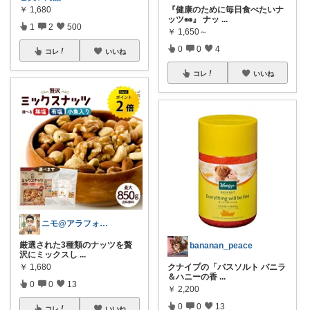
￥
1,680
『健康のために毎日食べたいナ
ッツ🥜』 ナッ
...
1
2
500
￥
1,650～
0
0
4
コレ
いいね
コレ
いいね
ニモ@アラフォーこだわり男子
厳選された3種類のナッツを贅
bananan_peace
沢にミックスし
...
￥
1,680
クナイプの「バスソルト バニラ
＆ハニーの香
...
0
0
13
￥
2,200
0
0
13
コレ
いいね