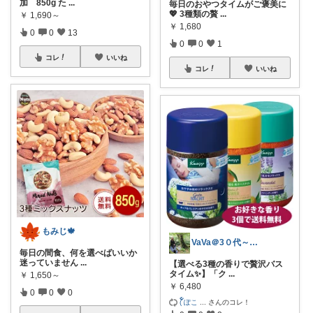
加 850g た
...
毎日のおやつタイムがご褒美に
💖 3種類の贅
...
￥
1,690～
￥
1,680
0
0
13
0
0
1
コレ
いいね
コレ
いいね
もみじ🍁
VaVa＠3０代～初めての都内暮らし
毎日の間食、何を選べばいいか
迷っていません
...
【選べる3種の香りで贅沢バス
タイム✨】「ク
...
￥
1,650～
￥
6,480
0
0
0
( ၴႅၴぽこ
...
さんのコレ！