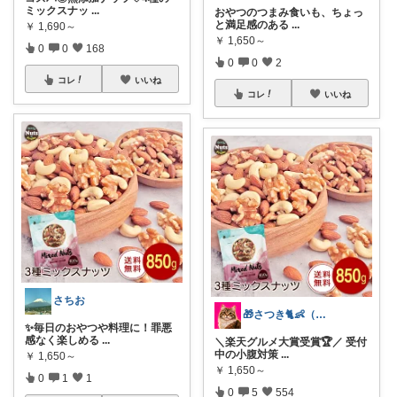
ミックスナッ
...
おやつのつまみ食いも、ちょっ
と満足感のある
...
￥
1,690～
￥
1,650～
0
0
168
0
0
2
コレ
いいね
コレ
いいね
さちお
🎁さつき🐈👶（ときどき🐺）
✨毎日のおやつや料理に！罪悪
感なく楽しめる
...
＼楽天グルメ大賞受賞🏆／ 受付
中の小腹対策
...
￥
1,650～
￥
1,650～
0
1
1
0
5
554