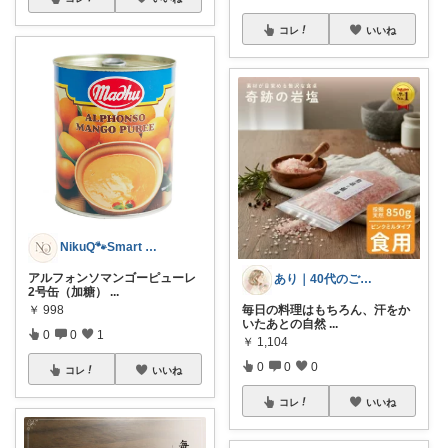
コレ
いいね
NikuQ🐾Smart Choice
アルフォンソマンゴーピューレ
あり｜40代のご自愛・腸活×自律神経ケア
2号缶（加糖）
...
毎日の料理はもちろん、汗をか
￥
998
いたあとの自然
...
0
0
1
￥
1,104
0
0
0
コレ
いいね
コレ
いいね