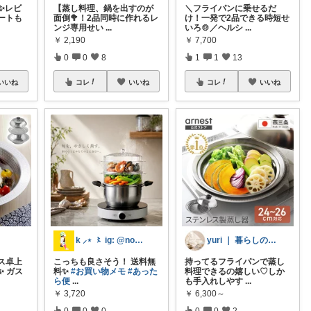
F✨レビ
【蒸し料理、鍋を出すのが
＼フライパンに乗せるだ
ートも
面倒🥦！2品同時に作れるレ
け！一発で2品できる時短せ
ンジ専用せい
...
いろ🍲／ヘルシ
...
￥
2,190
￥
7,700
0
0
8
1
1
13
いいね
コレ
いいね
コレ
いいね
k ⸝⋆ 〻 ig: @no__ootd
yuri ｜ 暮らしのセレクト🤍
ス卓上
こっちも良さそう！ 送料無
持ってるフライパンで蒸し
✨ ガス
料✨
#お買い物メモ
#あった
料理できるの嬉しい♡しか
ら便
...
も手入れしやす
...
￥
3,720
￥
6,300～
0
0
0
0
0
2