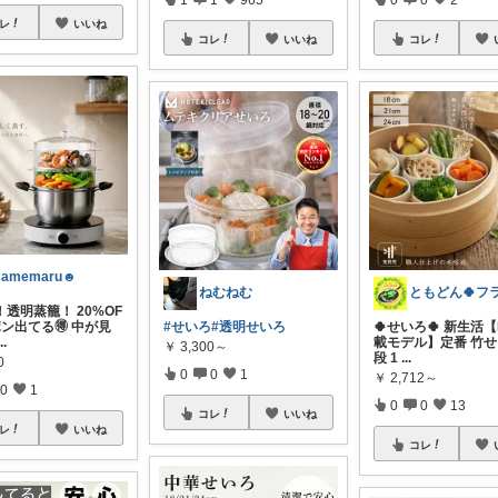
レ
いいね
コレ
いいね
コレ
amemaru☻
ねむねむ
透明蒸籠！ 20%OF
ン出てる🉐 中が見
#せいろ
#透明せいろ
🍀せいろ🍀 新生活【
...
載モデル】定番 竹せ
￥
3,300～
段 1
...
0
0
0
1
￥
2,712～
0
1
0
0
13
コレ
いいね
レ
いいね
コレ