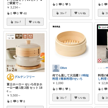
ご家庭で
...
0
0
5
0
￥
3,234～
0
0
48
コレ
いいね
コ
コレ
いいね
Olive
ᵃᵏ
何でも蒸して大活躍！
#時短
料理の
グルテンフリー
料理
#簡単料理
#せいろ
し料理
￥
1,090
￥
12,8
富士ホーロー せいろ付きホ
ーロー鍋 1段 2段 セット 18
0
0
1
0
c
...
￥
5,500～
コレ
いいね
コ
0
0
8