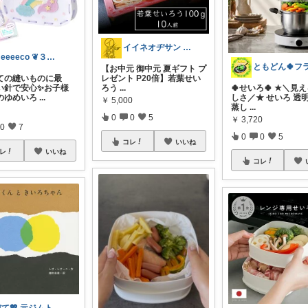
イイネオヂサン 1/4/5 感謝
meeeeco ❦３児ママ ❦
【お中元 御中元 夏ギフト プ
ての縫いものに最
レゼント P20倍】若葉せい
い針で安心✨お子様
ろう
...
🍀せいろ🍀 ★＼見
のゆめいろ
...
しさ／★ せいろ 透
￥
5,000
蒸し
...
0
0
5
￥
3,720
0
7
0
0
5
コレ
いいね
レ
いいね
コレ