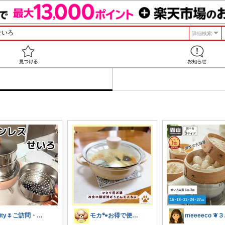
詳細検索
見つける
City🌷ご訪問・経由購入感謝です✨
モカ🐾お得で便利💛犬とのおうち時間
me