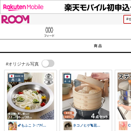
ROOM
Feed
商品
#オリジナル写真
🌠もふこ☽･:*ｱｲｺﾝ変更しました♪
ネコノヒゲ🐈花好きオタクの庭🪴