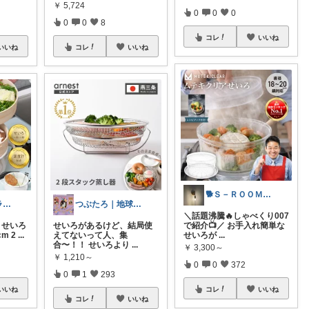
￥
5,724
0
0
0
0
0
8
コレ
いいね
いいね
コレ
いいね
🐕Ｓ－ＲＯＯＭ〜快適生活〜🐕
ともどん🍀フライパン料理ある暮らし🍳
つぶたろ｜地球と暮らしにやさしい選択🌿
＼話題沸騰🔥しゃべくり007
ー せいろ
せいろがあるけど、結局使
で紹介📺／ お手入れ簡単な
m 2
...
えてないって人、集
せいろが
...
合〜！！ せいろより
...
￥
3,300～
￥
1,210～
0
0
372
0
1
293
いいね
コレ
いいね
コレ
いいね