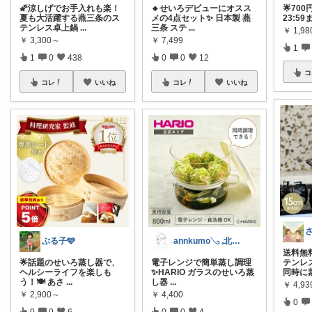
🌠涼しげでお手入れも楽！
🔸せいろデビューにオスス
🌟700
夏も大活躍する燕三条のス
メの4点セット✨ 日本製 燕
23:5
テンレス卓上鍋
...
三条 ステ
...
￥
1,9
￥
3,300～
￥
7,499
1
1
0
438
0
0
12
コ
コレ
いいね
コレ
いいね
ぶる子🩵
annkumo𓂅 𓈒北欧ゆるミニマル
送料無
🌟話題のせいろ蒸し器で、
電子レンジで簡単蒸し調理
テンレ
ヘルシーライフを楽しも
✨HARIO ガラスのせいろ蒸
同時に
う！🍽️ あさ
...
し器
...
￥
4,93
￥
2,900～
￥
4,400
0
0
0
6
0
0
4