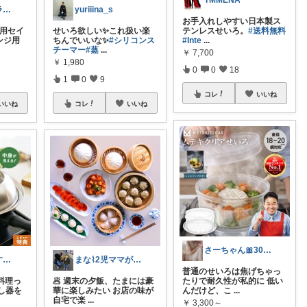
TMMENA
ともどん🍀フライパン料理ある暮らし🍳
yuriiina_s
お手入れしやすい日本製ス
専用セイ
せいろ欲しい✨これ扱い楽
テンレスせいろ。
#送料無料
ンジ用
ちんでいいな✨
#シリコンス
#Inte
...
チーマー
#蒸
...
￥
7,700
￥
1,980
0
0
18
1
0
9
コレ
いいね
いいね
コレ
いいね
さーちゃん🎀30代低身長ママ
🍀減塩食くえすと｜美香😊＆マナブ🧸
まな⌇2児ママが目指すゆとりある暮らし
普通のせいろは焦げちゃっ
し料理っ
🥟 週末の夕飯、たまには豪
たりで耐久性が私的に 低い
し器を
華に楽しみたい お店の味が
んだけど、こ
...
自宅で楽
...
￥
3,300～