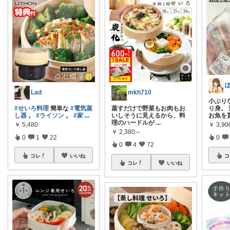
Lad
mkh710
小ぶり
#せいろ料理
簡単な
#電気蒸
蒸すだけで野菜もお肉もお
り身。
し器
。
#ライソン
。
#家
...
いしそうに見えるから、料
お魚を
理のハードルが
...
￥
5,480
￥
3,90
￥
2,380～
0
1
22
0
0
4
72
コレ
いいね
コ
コレ
いいね