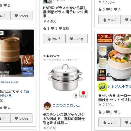
￥
4,400～
0
2
HARIO ガラスのせいろ蒸し
0
0
4
器 耐熱ガラス 電子レンジ 簡
単
...
レ
いいね
コレ
￥
4,400
1
1
535
コレ
いいね
ⁱ ᴷⁱᵗᶜʰᵉⁿ ˢᵉˡᵉᶜᵗ
幅が広がりそう
#蒸
#せいろ
🍀せいろ🍀 ホーロ
鍋付き セット 竹 21c
00
￥
2,780～
ここひここ◎いつも有難うございます。
0
4
0
0
6
✳️ステンレス製だからガシ
ガシ洗える、素材の旨味を
レ
いいね
引き出す純日
...
コレ
￥
9,878