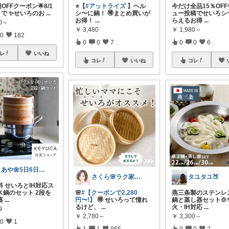
円OFFクーポン🌟8/1
⭐️【
#アットライズ
】ヘル
今だけ全品15％OF
9まで ✨せいろのお
...
シ〜に鍋！ 🉐まとめ買いが
ュー投稿でせいろシ
お得！
...
らえるお得
...
80～
￥
3,480
￥
1,980～
0
182
0
0
7
0
0
6
レ
いいね
コレ
いいね
コレ
さあや🌼5日6日有難うございます
さくら🌸ラク家事&便利な生活雑貨🏠️
タユタユ🍑
料 せいろとIH対応ス
ス鍋のセット 2段を
🌸
#【クーポンで2,280
燕三条製のステンレ
蒸
...
円〜!】
🉐 せいろって憧れ
鍋と蒸し器セット🍲
るけど、
...
火・IH対応
...
9
￥
2,780～
￥
3,300～
0
1
1
1
965
0
0
2