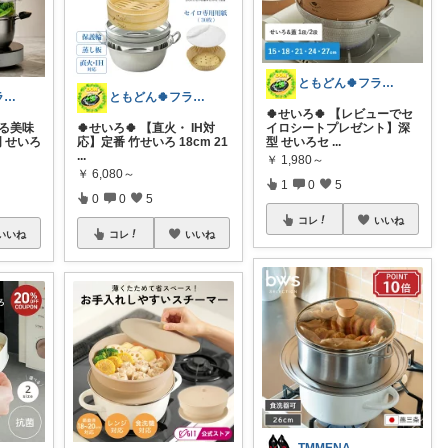
ともどん🍀フライパン料理ある暮らし🍳
ともどん🍀フライパン料理ある暮らし🍳
ともどん🍀フライパン料理ある暮らし🍳
🍀せいろ🍀 【レビューでセ
える美味
🍀せいろ🍀 【直火・ IH対
イロシートプレゼント】深
明 せいろ
応】定番 竹せいろ 18cm 21
型 せいろセ
...
...
￥
1,980～
￥
6,080～
1
0
5
0
0
5
コレ
いいね
いいね
コレ
いいね