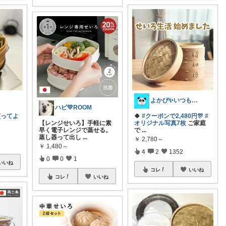
よかぴ✨いつも感謝です💖😊💖
ハピ💛ROOM
買ってよ
🍀
#クーポンで2,480円🎊
#
【レンジせいろ】手軽に素
オリジナル写真7枚
ご家庭
早く電子レンジで蒸せる。
で
...
蒸し器って出し
...
￥
2,780～
￥
1,480～
4
2
1352
0
0
1
いいね
コレ
いいね
コレ
いいね