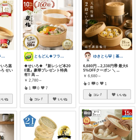
ともどん🍀フライパン料理ある暮らし🍳
ともどん🍀フライパン料理ある暮らし🍳
ゆきとら🐯｜暮らしをラクにしたいパパ
 せいろ蒸
🍀せいろ🍀 『新レシピ本20
6,680円→2,338円🉐 最大6
いろ せい
0選』豪華プレゼント特典
5%OFFクーポン ＼
...
有!! 高
...
￥
6,680～
￥
2,780～
0
0
1
1
0
7
コレ
いいね
いいね
コレ
いいね