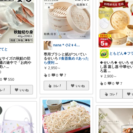
nana＊小2👦4才👦 知育ママ
ぽてと
専用ブラシと紙がついてい
なサイズの秋鮭の切
るせいろ
#食器集め
#あった
 週の途中で「お肉や
ら便利
...
🍀せいろ🍀 せいろ
買い
...
し器 蒸し器 中華せ
￥
2,950～
ろ蒸
...
0
0
0
7
￥
2,900～
0
550
0
0
7
コレ
いいね
レ
いいね
コレ