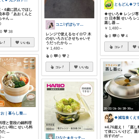
だて💖 元ジムトレーナーママ子育て美容
3歳・4歳に読んでほし
絵本😍「あおくんと
🍀せいろ🍀 レンジ
ちゃん
...
ロ 日本製 せいろ レ
蒸し器
...
0
コニ⌇ずぼらママを助ける子育て術
￥
1,480～
0
38
レンジで使えるセイロ🤍 木
0
0
4
のせいろカビさせちゃいそ
うだったから
...
レ
いいね
コレ
￥
1,480～
0
0
2
コレ
いいね
なお｜暮らし整えROOM｜犬もいます🐕
し料理と普段の鍋料理
みたい時に せいろ料
⭐4.76超え！ 「蒸
めた
...
て体にいいけど、蒸
出すのが
...
80～
ひなた☀️キッチン✿暮らし✿美容