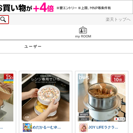
楽天トップへ
お知らせ
ユーザー
eeeco ❦３児ママ ❦
めだかるーむ＠ありがとうございます。
JOY LIFEラクラシ応援LAB