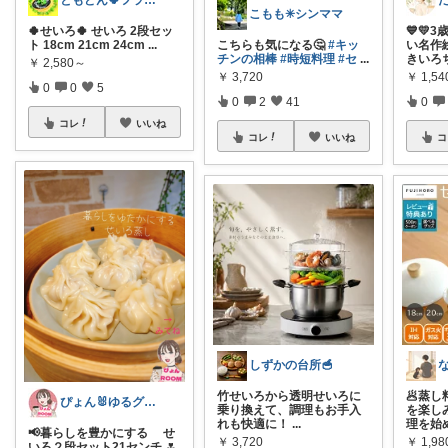
ともどん🍀フライパン料理ある暮らし🍳
こもも✳︎シンママ
🍀せいろ🍀 せいろ 2段セッ
💙💛
ト 18cm 21cm 24cm
...
こちらも気になる🤔
#キッ
い名作
チンの相棒
#時短料理
#セ
...
きいろ
￥
2,580～
￥
3,720
￥
1,54
0
0
5
0
2
41
0
コレ
いいね
コレ
いいね
コ
しずかの台所🥣
竹せいろから透明せいろに
🥟蒸
ぴょん🐰ゆるグルフリ生活🌿
乗り換えて、調理もお手入
を楽し
れも快適に！
...
理を始
📢暮らしを豊かにする せ
￥
3,720
￥
1,9
いろ２段セット21センチ 🌷