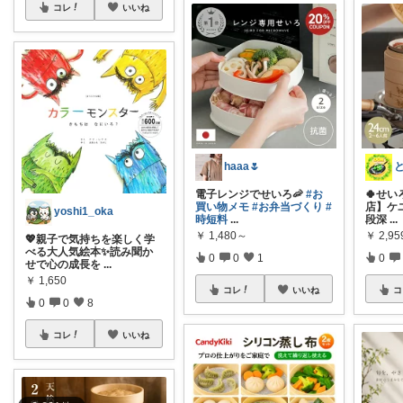
コレ
いいね
haaa🌷
電子レンジでせいろ🦐
#お
🍀せい
買い物メモ
#お弁当づくり
#
店】ケユ
yoshi1_oka
時短料
...
段深
...
￥
1,480～
￥
2,95
💖親子で気持ちを楽しく学
べる大人気絵本✨読み聞か
0
0
1
0
せで心の成長を
...
￥
1,650
コレ
いいね
コ
0
0
8
コレ
いいね