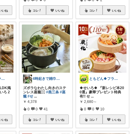
いいね
コレ
いいね
コレ
いいね
ともどん🍀フライパン料理ある暮らし🍳
4時起きで雑巾回す50歳👩🏻‍🦳
ともどん🍀フライパン料理ある暮らし🍳
LDK掲
ズボラなわたし向きのステ
🍀せいろ🍀 『新レシピ本20
いろ 2
ンレス蒸籠👍🏻
#燕三条
#蒸
0選』豪華プレゼント特典
籠
#せ
...
有!! せ
...
￥
4,378
￥
2,680～
0
0
41
0
0
10
いいね
コレ
いいね
コレ
いいね