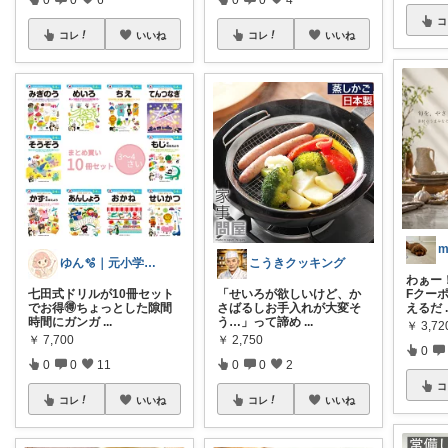
コ
コレ
いいね
コレ
いいね
m
ゆん🫧｜元小学校教員ママ👩‍🏫
こうきクッキング
わぁー！
七田式ドリルが10冊セット
「せいろが欲しいけど、か
Fクーポ
でお得🉐ちょっとした隙間
さばるしお手入れが大変そ
えるだ
時間にガンガ
...
う…」って諦め
...
￥
3,72
￥
7,700
￥
2,750
0
0
0
11
0
0
2
コ
コレ
いいね
コレ
いいね