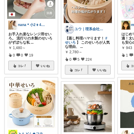
nana＊小2👦4才👦 知育ママ
ユウ｜理系会社員が選ぶ料理グッズ
お手入れ楽なレンジ用せい
はじめ
ろ。 流行りの木製のせいろ
【蒸し料理ハマります！
#
適！太
がずぼらな私
...
せいろ
】 このせいろが人気
も安心
な理由、
...
￥
1,480～
￥
943
￥
2,780～
0
0
19
1
0
5
224
コレ
いいね
コ
コレ
いいね