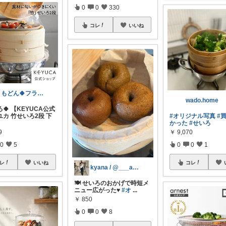
0
0
330
コレ
いいね
ともどん🍀フライパン料理ある暮らし🍳
wado.home
ろ🍀 【KEYUCA公式
カ 竹せいろ2段 下
#オリジナル写真
#
かった
#せいろ
9
￥
9,070
0
5
0
0
1
レ
いいね
コレ
kyana / @___ao.kyn
🍽️ せいろのおかげで時短メ
ニュー広がった♥️
#オ
...
￥
850
0
0
8