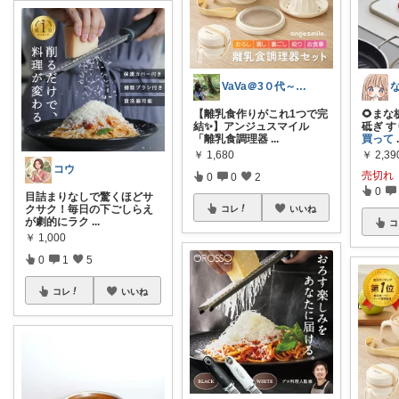
VaVa＠3０代～初めての都内暮らし
【離乳食作りがこれ1つで完
🌻まな
結✨】アンジュスマイル
砥ぎ 
「離乳食調理器
...
買って
￥
1,680
￥
2,39
コウ
売切れ
0
0
2
0
​目詰まりなしで驚くほどサ
クサク！毎日の下ごしらえ
コレ
いいね
が劇的にラク
...
コ
￥
1,000
0
1
5
コレ
いいね