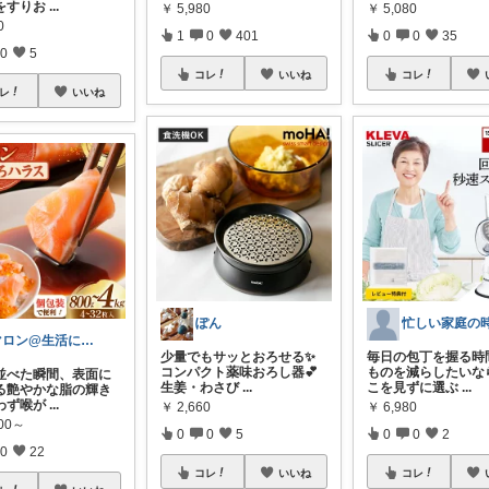
をすりお
...
￥
5,980
￥
5,080
0
1
0
401
0
0
35
0
5
コレ
いいね
コレ
レ
いいね
ぽん
マロン@生活に彩を＋
少量でもサッとおろせる✨
毎日の包丁を握る時
コンパクト薬味おろし器💕
ものを減らしたいな
並べた瞬間、表面に
生姜・わさび
...
こを見ずに選ぶ
...
る艶やかな脂の輝き
わず喉が
...
￥
2,660
￥
6,980
000～
0
0
5
0
0
2
0
22
コレ
いいね
コレ