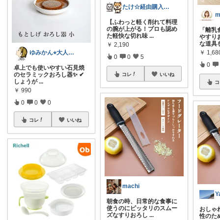
たけ☆経由購入感謝します！ありがとう！☆
【ふわっと軽く削れて料理
の腕が上がる！プロも認め
「離乳
た軽快な切れ味
...
やすり
な道具
￥
2,190
￥
1,68
ゆみかん⭐︎大人の暮らし研究室
0
0
5
0
卓上でも使いやすい石見焼
のセラミックおろし器✨ ✔
コレ
いいね
しょうが
...
コ
￥
990
0
0
0
コレ
いいね
machi
朝食の時、日常的な食事に
使うのにピッタリのスムー
おしゃ
ズなすりおろし
...
性のた