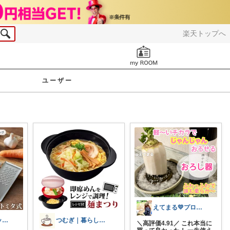
楽天トップへ
お知らせ
ユーザー
えてまる💛プロフ画変えました
ここうた｜キッチンから家事ラクな毎日🌼
つむぎ｜暮らしを少し豊かに
＼高評価4.91／ これ本当に