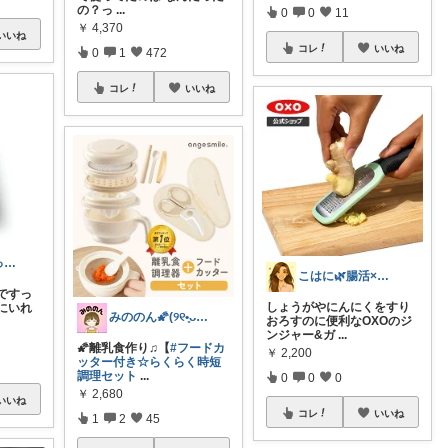
の？っ
...
0
0
11
￥
4,370
いいね
コレ
いいね
0
1
472
コレ
いいね
楽天でつい買っちゃう人
こはに🌿腸活×美容×暮らし
ですっ
しょうがやにんにくをすり
にいれ
みののん🌠(୨୧•͈ᴗ•͈)感謝♡
おろすのに便利なOXOのジ
ンジャー&ガ
...
🌠離乳食作り♫【
#フードカ
￥
2,200
ッター付き☆らくらく時短
調理セット
...
0
0
0
￥
2,680
いいね
コレ
いいね
1
2
45