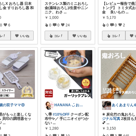
しX おろし器 日本
ステンレス製のミニおろし
【レビュー報告で燕
し金 すりおろし器 和
金(薬味おろし)/生姜やニン
トング】 トミタ式
ニク、わさ
...
金 良いもの
...
0
￥
1,000
￥
5,170
0
6
0
0
24
0
0
2
レ
いいね
コレ
いいね
コレ
3歳の双子ママ😍
HANANA ◡̈ お節介おかんの厳選品
料理がもっと楽しくな
＼🉐
#10%OFF
クーポン配
✴️ 炭化竹の鬼おろ
 貝印の調理器セッ
布中✨／ 手にニオイがつか
ジナル写真
2枚目も
ジ
...
ない
...
💕
...
4
￥
1,280
￥
3,150
0
2
0
1
10
0
3
445