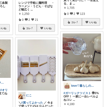
買って良かった！ 一生使え
三条製
レンジで手軽に麺料理 ・
る、ま
...
おろし
ラーメン・うどん・そばな
￥
1,705
ど幅広く
...
￥
1,250
0
2
123
0
2
21
コレ
いいね
いいね
コレ
いいね
あくあまりん＠アメブロもよろしく💕
love♡︎暮らしの道具
し
#オリ
#ガーリックツイスト
🉐5%
見てね
にこ
OFF！ 一家に一台レベルよ
ねコレ
...
＼
#買ってよかった
／ 今ま
￥
4,180
で使ってたのは なんだった