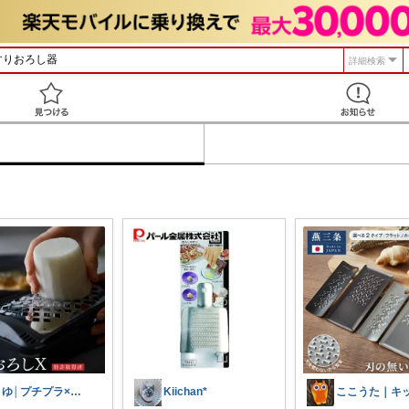
詳細検索
見つける
まゆ│プチプラ×ご褒美スイーツ
Kiichan*