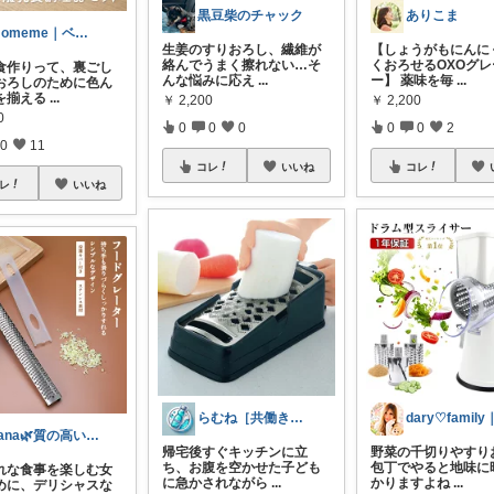
黒豆柴のチャック
ありこま
momeme｜ベビー&キッズ専門店
生姜のすりおろし、繊維が
【しょうがもにんに
絡んでうまく擦れない…そ
くおろせるOXOグレ
食作りって、裏ごし
んな悩みに応え
...
ー】 薬味を毎
...
おろしのために色ん
を揃える
...
￥
2,200
￥
2,200
0
0
0
0
0
0
2
0
11
コレ
いいね
コレ
レ
いいね
らむね［共働き時短家電ナビ］
Yana🌿質の高い暮らしのROOM
帰宅後すぐキッチンに立
野菜の千切りやすり
ち、お腹を空かせた子ども
包丁でやると地味に
れな食事を楽しむ女
に急かされながら
...
かりますよね
...
めに、デリシャスな