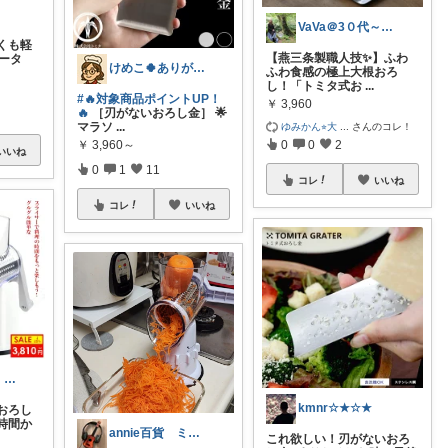
VaVa＠3０代～初めての都内暮らし
くも軽
【燕三条製職人技✨】ふわ
ータ
けめこ🍀ありがとうございます🤭💕
ふわ食感の極上大根おろ
し！「トミタ式お
...
#🔥対象商品ポイントUP！
￥
3,960
🔥
［刃がないおろし金］ 🌟
マラソ
...
ゆみかん⭐︎大
...
さんのコレ！
￥
3,960～
0
0
2
いいね
0
1
11
コレ
いいね
コレ
いいね
dary♡family｜厳選アイテム✨
kmnr☆★☆★
おろし
時間か
annie百貨 ミッフィー(・×・)ラブ
これ欲しい！刃がないおろ