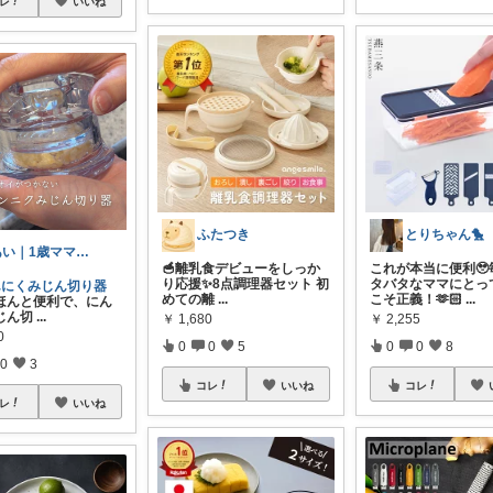
レ
いいね
ふたつき
とりちゃん🐤
あい｜1歳ママ整理収納アドバイザー🏠
🥣離乳食デビューをしっか
これが本当に便利🥹
り応援✨8点調理器セット 初
タバタなママにとっ
んにくみじん切り器
めての離
...
こそ正義！🫶🏻
...
ほんと便利で、にん
じん切
...
￥
1,680
￥
2,255
0
0
0
5
0
0
8
0
3
コレ
いいね
コレ
レ
いいね