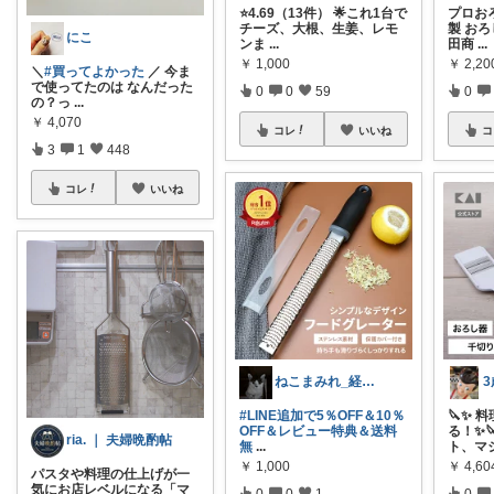
⭐4.69（13件） 🌟これ1台で
プロおろ
チーズ、大根、生姜、レモ
製 おろ
にこ
ンま
...
田商
...
￥
1,000
￥
2,20
＼
#買ってよかった
／ 今ま
で使ってたのは なんだった
0
0
59
0
の？っ
...
￥
4,070
コレ
いいね
コ
3
1
448
コレ
いいね
ねこまみれ_経由感謝致します🐈
#LINE追加で5％OFF＆10％
🔪✨ 
OFF＆レビュー特典＆送料
る！✨
ria. ｜ 夫婦晩酌帖
無
...
ト、マ
￥
1,000
￥
4,60
パスタや料理の仕上げが一
気にお店レベルになる「マ
0
0
1
0