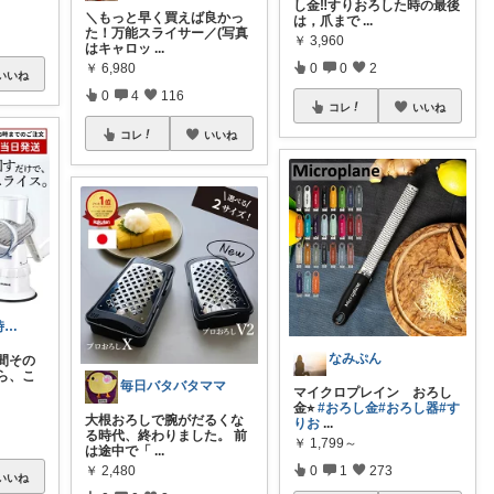
し金‼︎すりおろした時の最後
​＼もっと早く買えば良かっ
は，爪まで
...
た！万能スライサー／(写真
￥
3,960
はキャロッ
...
￥
6,980
0
0
2
いいね
0
4
116
コレ
いいね
コレ
いいね
忙しい家庭の時短キッチンROOM
なみぷん
間その
ら、こ
毎日バタバタママ
マイクロプレイン おろし
金⭐︎
#おろし金
#おろし器
#す
大根おろしで腕がだるくな
りお
...
る時代、終わりました。 前
￥
1,799～
は途中で「
...
￥
2,480
0
1
273
いいね