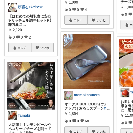
チーズ
￥
1,000
￥
1,00
頑張るパパママ応援隊@育児・子供用品紹介
0
0
4
0
【はじめての離乳食に安心
✨リッチェル調理セットR】
コレ
いいね
離乳食ス
...
コ
￥
2,120
0
0
2
コレ
いいね
momokasutera
お皿に
オークス UCHICOOK(ウチ
浮き出
クック) | おろしスプーン
#
...
に、思
￥
1,854
￥
11,
Tamaki
0
0
68
0
大活躍！！レモンピールや
ペコリーノチーズを削って
コレ
いいね