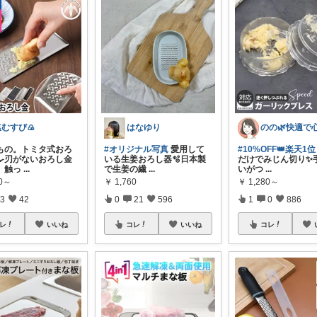
塩むすび🍙
はなゆり
もの。トミタ式おろ
#オリジナル写真
愛用して
#10%OFF👑楽天1位
‍🍳刃がないおろし金
いる生姜おろし器🫧日本製
だけでみじん切り✨
、触っ
...
で生姜の繊
...
いがつ
...
60～
￥
1,760
￥
1,280～
3
42
0
21
596
1
0
886
レ
いいね
コレ
いいね
コレ