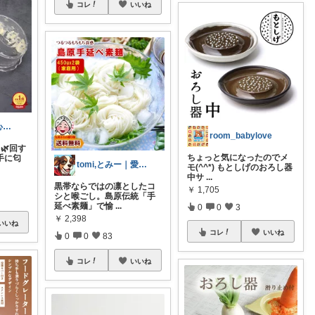
コレ
いいね
のの🌿快適で心地よい暮らし♡
room_babylove
🌿回す
ちょっと気になったのでメ
手に匂
tomi,とみー｜愛犬家🐾
モ(^^*) もとしげのおろし器
中サ
...
黒帯ならではの凛としたコ
￥
1,705
シと喉ごし。島原伝統「手
延べ素麺」で愉
...
0
0
3
￥
2,398
いいね
コレ
いいね
0
0
83
コレ
いいね