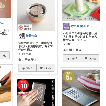
けめこ🍀ありがとうございます🤭💕
aym🥨 (毎日更新してます🙌)
F／ ふわ
ハリネズミの形が可愛いお
一気に
無骨余白
ろし器を見つけました🦔大
根や人参、ショ
...
伝統の目立てが、繊維を潰
￥
880
さない 新潟県燕市。昭和34
年から続
...
0
1
4
￥
16,500
いいね
コレ
いいね
0
0
2
コレ
いいね