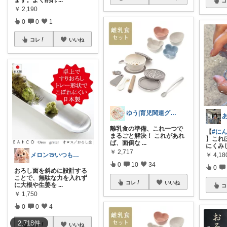
ます。よく削れ
...
コ
￥
2,190
0
0
1
コレ
いいね
ゆう|育児関連グッズ✨
離乳食の準備、これ一つで
【
#に
まるごと解決！ これがあれ
】これ
ば、面倒な
...
にくみ
￥
2,717
￥
4,18
メロン🍈いつも感謝様✨️
0
10
34
0
おろし面を斜めに設計する
ことで、無駄な力を入れず
コレ
いいね
に大根や生姜を
...
コ
￥
1,750
0
0
4
2,718
件
コレ
いいね