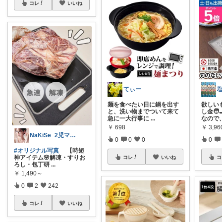
コレ
いいね
てぃー
麺を食べたい日に鍋を出す
欲しい
と、洗い物までついて来て
し金🧑
急に一大行事に
...
なので
￥
698
￥
3,9
NaKiSe_2児ママ🌸訪問感謝です
0
0
0
0
#オリジナル写真
【時短
神アイテム🌸解凍・すりお
コレ
いいね
コ
ろし・包丁研
...
￥
1,490～
0
2
242
コレ
いいね