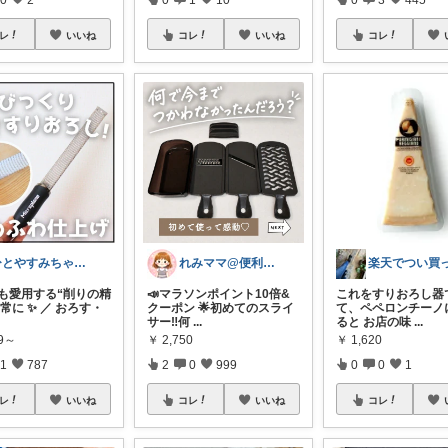
レ
いいね
コレ
いいね
コレ
ひとやすみちゃん＊シンプルひとり暮らし
れみママ@便利雑貨¸¸kids
ロも愛用する“削りの精
📣マラソンポイント10倍&
これをすりおろし器
常に ✨ ／ おろす・
クーポン 🌟初めてのスライ
て、ペペロンチーノ
サー‼︎何
...
ると お店の味
...
99～
￥
2,750
￥
1,620
1
787
2
0
999
0
0
1
レ
いいね
コレ
いいね
コレ