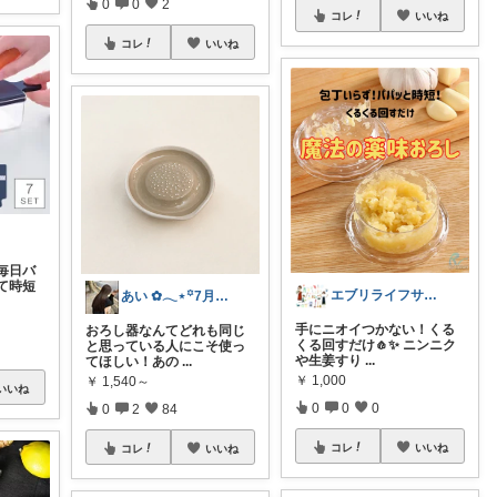
0
0
2
コレ
いいね
コレ
いいね
毎日バ
て時短
エブリライフサポート✨便利にスマートに
あい ✿𓂃⋆꙳7月感謝致します
手にニオイつかない！くる
おろし器なんてどれも同じ
くる回すだけ🧄✨ ニンニク
と思っている人にこそ使っ
や生姜すり
...
てほしい！あの
...
￥
1,000
￥
1,540～
いいね
0
0
0
0
2
84
コレ
いいね
コレ
いいね