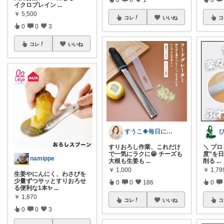
イクロプレイン
...
￥
5,500
コレ
いいね
コ
0
0
3
コレ
いいね
すうこ🍀​毎日に小さなごきげんを✨
すりおろし作業、これだけ
＼ プ
で一気にラクに😁 チーズも
度”を日
namippe
大根も生姜も
...
削る
...
￥
1,000
￥
1,7
生姜やにんにく、わさびを
少量ずつサッとすりおろせ
0
0
186
0
る便利な1本✨
...
￥
1,870
コレ
いいね
コ
0
0
3