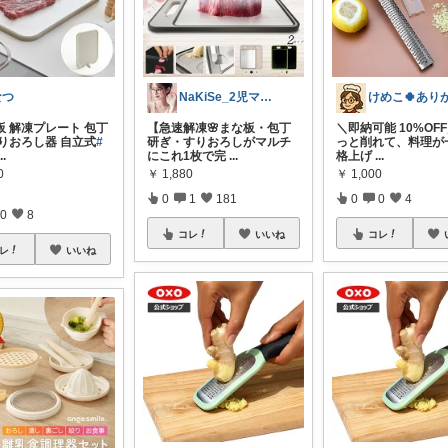
なつ
NaKiSe_2児ママ🌸訪問感謝です
板 解凍プレート 包丁
【急速解凍🌸まな板・包丁
＼即納可能 10%OF
すりおろし器 自立式
#
研ぎ・すりおろしがマルチ
っと削れて、料理が
...
にこれ1枚で完
...
格上げ
...
0
￥
1,880
￥
1,000
0
1
181
0
0
4
0
8
コレ
いいね
コレ
レ
いいね