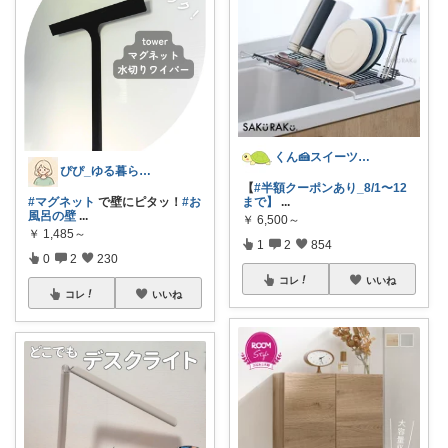
くん🍰スイーツ＆暮らし
ぴぴ_ゆる暮らし🌿
【
#半額クーポンあり_8/1〜12
#マグネット
で壁にピタッ！
#お
まで】
...
風呂の壁
...
￥
6,500～
￥
1,485～
1
2
854
0
2
230
コレ
いいね
コレ
いいね