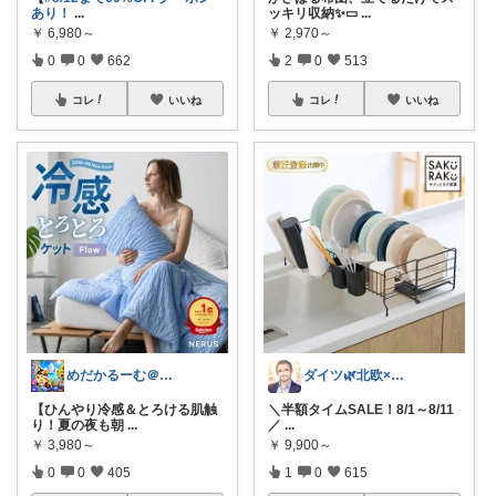
あり！
...
ッキリ収納✨▭
...
￥
6,980～
￥
2,970～
0
0
662
2
0
513
コレ
いいね
コレ
いいね
めだかるーむ＠ありがとうございます。
ダイツ🌿北欧×日本｜無理のない道具選び
【ひんやり冷感＆とろける肌触
＼半額タイムSALE！8/1～8/11
り！夏の夜も朝
...
／
...
￥
3,980～
￥
9,900～
0
0
405
1
0
615