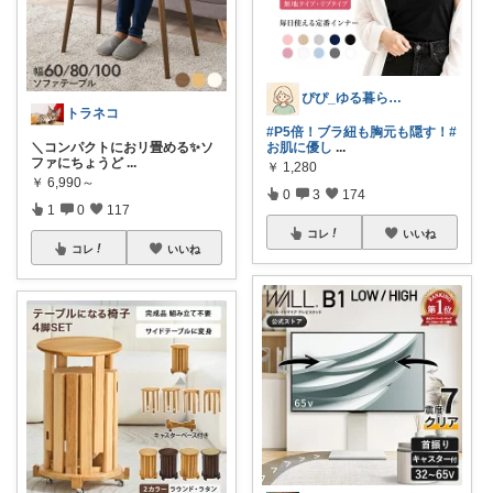
ぴぴ_ゆる暮らし🌿
トラネコ
#P5倍！ブラ紐も胸元も隠す！
#
＼コンパクトにおリ畳める✨ソ
お肌に優し
...
ファにちょうど
...
￥
1,280
￥
6,990～
0
3
174
1
0
117
コレ
いいね
コレ
いいね