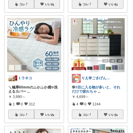
コレ
いいね
コレ
いいね
トラネコ
りえ🌸ごきげんな暮らし🏠🌿
＼極厚60mmのふかふか感✨️洗
🌸
#目に入る物が多いと、それ
えるカバー
...
だけで疲れちゃ
...
￥
3,990～
￥
4,699～
1
0
312
4
0
1244
コレ
いいね
コレ
いいね