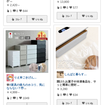
が
...
￥
13,800
￥
2,420～
0
0
577
1
0
644
コレ
いいね
コレ
いいね
しんばと暮らす日々
りえ🌸ごきげんな暮らし🏠🌿
開けたお菓子や冷凍食品を、サ
🌸
#家具の後ろのホコリ、気に
ッと簡単に密封
...
ならない？🥹
...
￥
3,280
￥
4,999～
0
0
634
2
1
1049
コレ
いいね