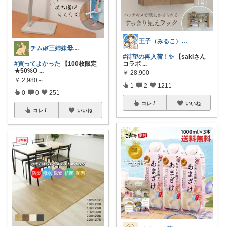
王子（みるこ）👑便利グッズ×QOL向上
チム🌿三姉妹母ちゃん
#待望の再入荷！✨️
【sakiさん
#買ってよかった
【100枚限定
コラボ
...
★50%O
...
￥
28,900
￥
2,980～
1
2
1211
0
0
251
コレ
いいね
コレ
いいね