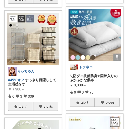
トラネコ
りぃちゃん
＼防ダニ抗菌防臭✨固綿入りの
#45%オフ
すっきり目隠しして
ふかふかな敷布
...
生活感をオ
...
￥
3,330～
￥
7,980～
0
0
75
0
3
339
コレ
いいね
コレ
いいね