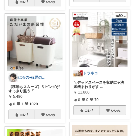
コレ
いいね
トラネコ
はるの☀️2児のママ𓂃◌𓈒𓐍
＼デッドスペースを収納に✨洗
【移動もスムーズ】リビングが
濯機まわりがす
...
すっきり整う「
...
￥
11,800
￥
5,480
0
0
70
0
1
1029
コレ
いいね
コレ
いいね