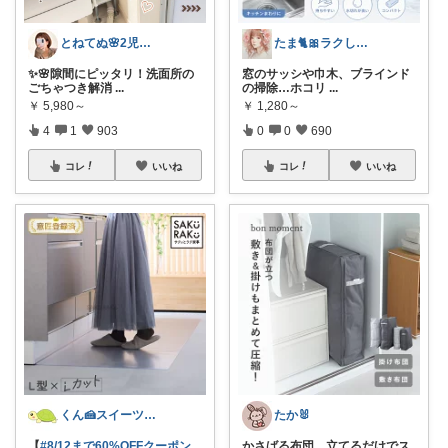
とねてぬ🌸2児ママ✿毎日をラク&快適に
たま🐈🎀ラクして可愛い神コスパ品
✨🌸隙間にピッタリ！洗面所の
窓のサッシや巾木、ブラインド
ごちゃつき解消
...
の掃除…ホコリ
...
￥
5,980～
￥
1,280～
4
1
903
0
0
690
コレ
いいね
コレ
いいね
くん🍰スイーツ＆暮らし
たか🐰
【
#8/12まで60%OFFクーポン
かさばる布団、立てるだけでス