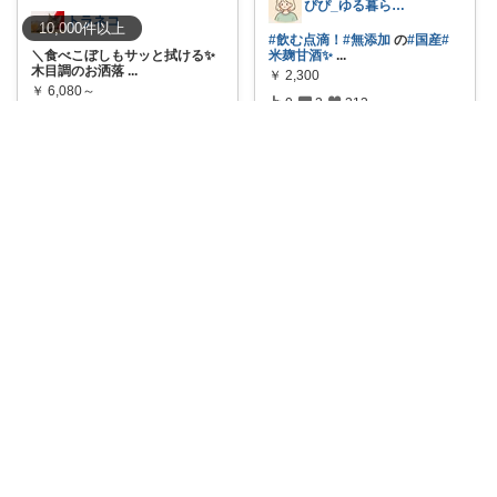
ぴぴ_ゆる暮らし🌿
トラネコ
10,000
件
以上
#飲む点滴！
#無添加
の
#国産
#
＼食べこぼしもサッと拭ける✨
米麹甘酒✨
...
木目調のお洒落
...
￥
2,300
￥
6,080～
0
3
313
0
0
391
コレ
いいね
コレ
いいね
トラネコ
ぱる🌼ズボラママのラク家事
＼かけるだけ簡単✨ゴミを無駄
🌼【賃貸でも諦めない！窓枠ピ
なく袋に入れら
...
ッタリ美シェー
...
￥
3,630～