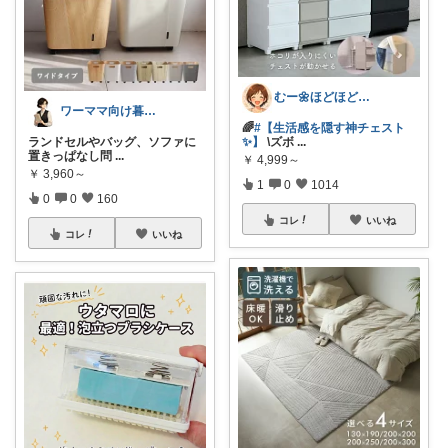
むー🌼ほどほど生活🌼
ワーママ向け暮らしの便利グッズROOM
🌈
#【生活感を隠す神チェスト
ランドセルやバッグ、ソファに
✨️】
\ズボ
...
置きっぱなし問
...
￥
4,999～
￥
3,960～
1
0
1014
0
0
160
コレ
いいね
コレ
いいね