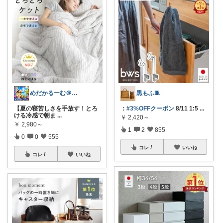
めだかるーむ＠ありがとうございます。
黒もふ🧵
【夏の寝苦しさを手放す！とろ
：
#3%OFFクーポン
8/11 1:5
...
ける冷感で朝ま
...
￥
2,420～
￥
2,980～
1
2
855
0
0
555
コレ
いいね
コレ
いいね