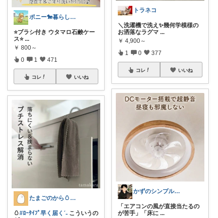
トラネコ
ポニー🐎暮らし快適を目指すパパ
＼洗濯機で洗え✨幾何学模様の
⭐️ブラシ付き ウタマロ石鹸ケー
お洒落なラグマ
...
ス⭐️
...
￥
4,900～
￥
800～
1
0
377
0
1
471
コレ
いいね
コレ
いいね
かずのシンプル生活｜一生モノに出会う場所
たまごのから🥚ラクに暮らす┊︎育児
「エアコンの風が直接当たるの
🥚
#ﾛｰﾀｲﾌﾟ早く届くˊ˗
こういうの
が苦手」「床に
...