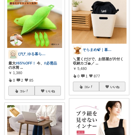
そらまめ🍃｜暮らしの便利グッズ
ぴぴ_ゆる暮らし🌿
＼置くだけで、お部屋が片付く
最大
#65%OFF！
今、
#必需品
収納カゴ🧺／
...
の水筒
...
￥
5,480
￥
1,380
0
1
877
0
2
85
コレ
いいね
コレ
いいね