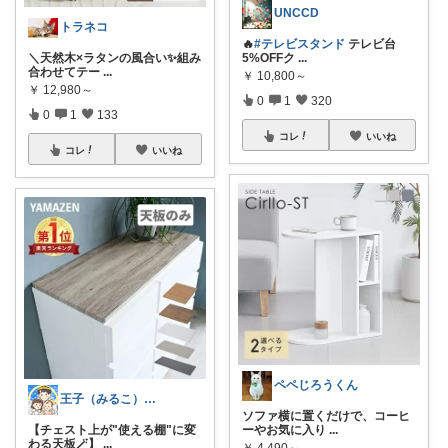
UNCCD
トラネコ
🔥
#テレビスタンド
テレビ台
＼天然木×ラタンの風合い✨組み
5%OFFク
...
合わせてテー
...
￥
10,800～
￥
12,980～
0
1
320
0
1
133
コレ
いいね
コレ
いいね
ペペじろうくん
王子（みるこ）👑便利グッズ×QOL向上
ソファ横に置くだけで、コーヒ
【チェスト上が"使える棚"に変
ーやお気に入り
...
わる天板🪄】
...
￥
4,490～