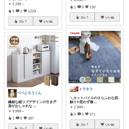
￥
2,299～
1
0
150
3
1
1229
コレ
いいね
コレ
いいね
トラネコ
ペペじろうくん
＼カットパイルのさらふわな肌
繊細な縦リブデザインの引き戸
触り✨思わず撫
...
扉がおしゃれな
...
￥
2,999～
￥
9,999～
0
0
371
1
0
387
コレ
いいね
コレ
いいね