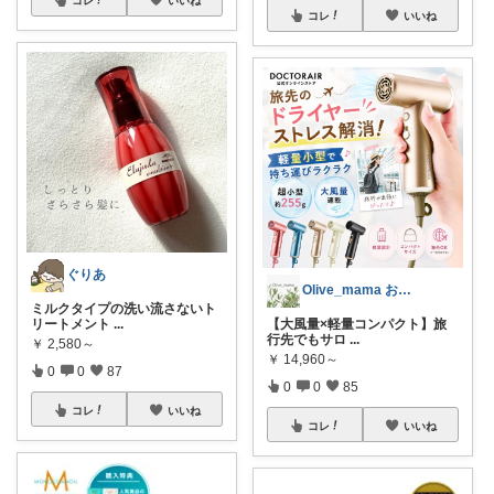
コレ
いいね
ぐりあ
Olive_mama おしゃれと暮らし
ミルクタイプの洗い流さないト
リートメント
...
​【大風量×軽量コンパクト】旅
行先でもサロ
...
￥
2,580～
￥
14,960～
0
0
87
0
0
85
コレ
いいね
コレ
いいね