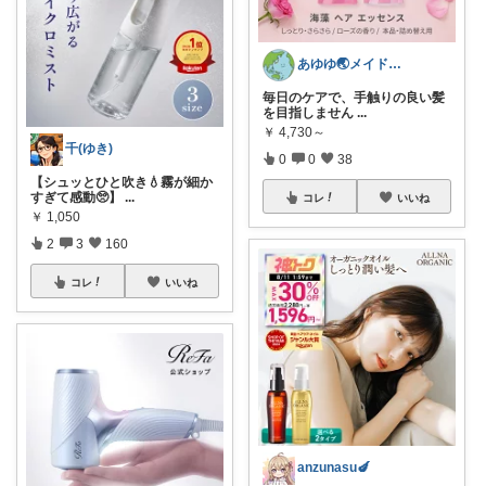
あゆゆ🌏メイドインジャパン応援中
毎日のケアで、手触りの良い髪
を目指しません
...
￥
4,730～
千(ゆき)
0
0
38
【シュッとひと吹き💧霧が細か
すぎて感動🥺】
...
コレ
いいね
￥
1,050
2
3
160
コレ
いいね
anzunasu🍆