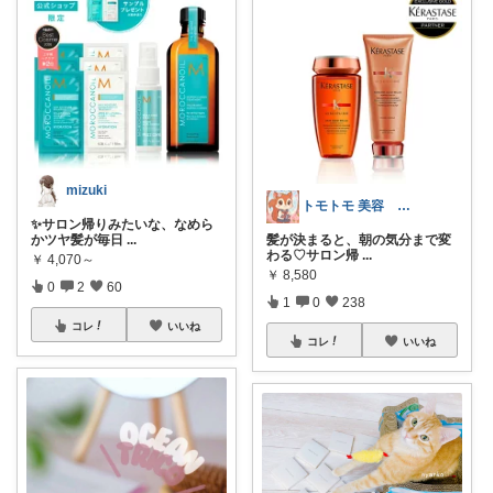
mizuki
トモトモ 美容 食品 子育てルーム
✨サロン帰りみたいな、なめら
かツヤ髪が毎日
...
髪が決まると、朝の気分まで変
わる♡サロン帰
...
￥
4,070～
￥
8,580
0
2
60
1
0
238
コレ
いいね
コレ
いいね