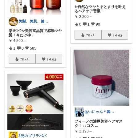
✨自然なツヤとまとまりを叶え
るヘアケア習慣
...
￥
2,200～
美髪、美肌、健康商品お勧めROOM
0
1
90
楽天1位✨美容室品質で感動ツヤ
髪！今だけ神
...
コレ
いいね
￥
4,200～
1
0
585
コレ
いいね
あいにゃん＊暮らしroom
フィーノの濃厚美容ヘアマス
ク！ ↓↓コス
...
￥
2,193～
3児のゴリラパパ