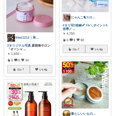
にゃんこ🐈スローです🐢💦
#オリ写3枚📸💕
#✨＼ポイント5
倍🉐／
...
￥
4,750
ktwz1212｜美容好きROOM🫧
0
9
90
#オリジナル写真
原宿発サロン
「オーシャ
...
コレ
いいね
￥
1,650～
0
0
34
コレ
いいね
暮らしいいものROOM