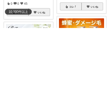
0
0
45
コレ
いいね
10,000
件
以上
コレ
いいね
wanwan ︎✿経由購入に感謝✨✨
yuca_♥
#送料無料
キシみ・ごわつきに
悩む髪が、思
...
使い心地はふんわりしなやか
￥
2,980
で、髪が乾燥しや
...
￥
3,960～
0
0
9
0
2
99
コレ
いいね
コレ
いいね