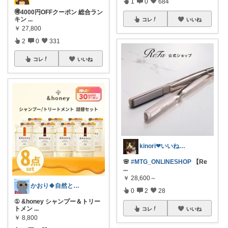
1
0
684
🉐4000円OFFクーポン 総合ラン
キン
...
コレ
いいね
￥
27,800
2
0
331
コレ
いいね
kinori❤︎いいねご購入感謝です💝
🌸
#MTG_ONLINESHOP
【Re
...
￥
28,600～
かおり🍀自然とやさしい暮らし🐑🍀
0
2
28
① &honey シャンプー＆トリー
トメン
...
コレ
いいね
￥
8,800