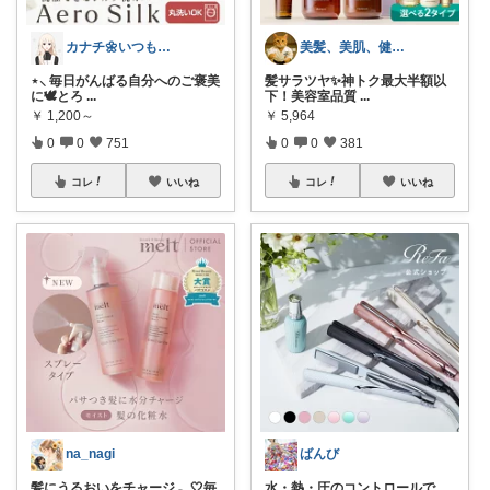
カナチ🌼いつもご覧くださり感謝ꕤ
美髪、美肌、健康商品お勧めROOM
⋆⸜ 毎日がんばる自分へのご褒美
髪サラツヤ✨神トク最大半額以
に🕊️とろ
...
下！美容室品質
...
￥
1,200～
￥
5,964
0
0
751
0
0
381
コレ
いいね
コレ
いいね
na_nagi
ばんび
髪にうるおいをチャージ𓂃🤍毎
水・熱・圧のコントロールで、