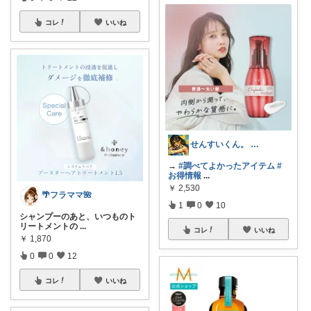
コレ
いいね
せんすいくん。 ＼情報の海へダイブ／
→
#調べてよかったアイテム
#
お得情報
...
￥
2,530
🌴フラママ🌺
1
0
10
シャンプーのあと、いつものト
リートメントの
...
コレ
いいね
￥
1,870
0
0
12
コレ
いいね