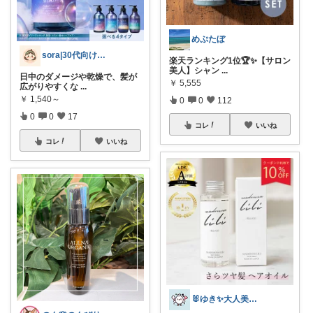
めぷたぼ
sora|30代向け美容ルーム
楽天ランキング1位🏆✨【サロン
美人】シャン
...
日中のダメージや乾燥で、髪が
￥
5,555
広がりやすくな
...
￥
1,540～
0
0
112
0
0
17
コレ
いいね
コレ
いいね
🐰ゆき✨大人美容ROOM🐰