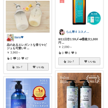
らん🉐💄コスメ&ファッション👗✨
tiara💗
8/11日⏰1:59〆📣🉐最大1,000
円
...
品のあるエレガントな香り✨ビ
￥
2,090～
ジュも可愛いR
...
￥
3,960～
0
0
9
0
10
47
コレ
いいね
コレ
いいね