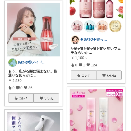
🍀SATO🍀寄って、見てらっしゃい！
✨🌸✨🌸✨🌸✨🌸✨🌸✨ 匂いフェ
チならいか
...
￥
1,100～
あゆゆ🌏メイドインジャパン応援中
0
1
124
もう、広がる髪に悩まない。指
通りなめらかに
...
コレ
いいね
￥
2,530
0
0
35
コレ
いいね