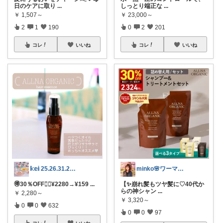
日のケアに取り
...
しっとり端正な
...
￥
1,507～
￥
23,000～
2
1
190
0
2
201
コレ
いいね
コレ
いいね
𝕜𝕖𝕚 25.26.31.2日💓
minko🌸ワーママのご機嫌ROOM
🉐30％OFF❤️‍🔥¥2280→¥159
...
【✨崩れ髪もツヤ髪に♡40代か
らの神シャン
...
￥
2,280～
￥
3,320～
0
0
632
0
0
97
コレ
いいね