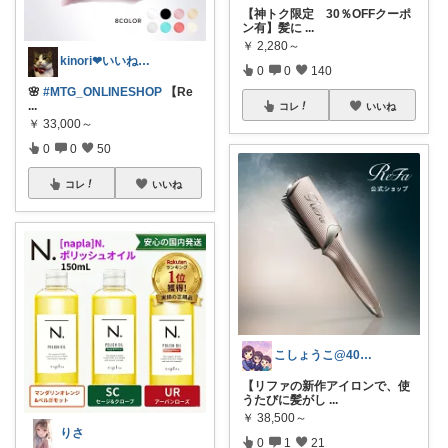
【神トク限定 30％OFFクーポ
ン有】髪に
...
￥
2,280～
kinori❤︎いいねご購入感謝です💝
0
0
140
🌸
#MTG_ONLINESHOP
【Re
...
コレ
いいね
￥
33,000～
0
0
50
コレ
いいね
こしょうこ@40代女性の24時間美容✨
【リファの新作アイロンで、使
うたびに髪がし
...
￥
38,500～
りさ
0
1
21