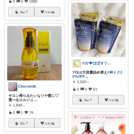
5
0
1080
コレ
いいね
のか🐦ほぼオリ写‎🤍～9日🙏✨
YOLU大容量詰め替え
#神トク2
0%OFF
...
￥
3,300～
Chocomilk
0
0
63
サロン帰りみたいなツヤ髪に♡
選べるエルジュ
...
コレ
いいね
￥
1,899～
0
1
79
コレ
いいね