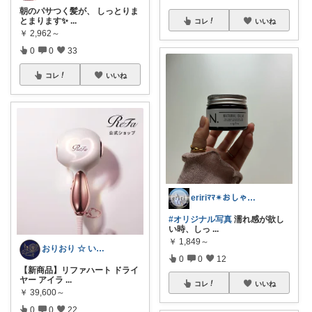
朝のパサつく髪が、 しっとりま
とまります✨
...
コレ
いいね
￥
2,962～
0
0
33
コレ
いいね
eririﾏﾏ✴︎おしゃれ雑貨×子供×服
#オリジナル写真
濡れ感が欲し
い時、しっ
...
￥
1,849～
おりおり ☆ いいね上限🙏
0
0
12
【新商品】リファハート ドライ
ヤー アイラ
...
コレ
いいね
￥
39,600～
0
0
22