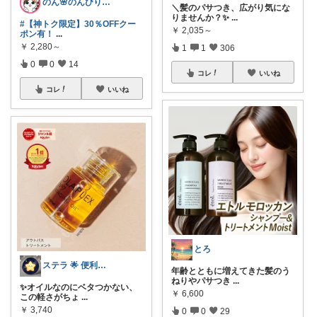
のん🌸のんびり生活✨
＼髪のパサつき、広がり気にな
りませんか？✨
...
#【神トク限定】30％OFFクー
￥
2,035～
ポン有！
...
￥
2,280～
1
1
306
0
0
14
コレ
いいね
コレ
いいね
とろ
ステラ 🌟 便利グッズと素敵なアイテム
年齢とともに増えてきた髪のう
ねりやパサつき
...
✨オイルなのにベタつかない、
￥
6,600
この軽さがちょ
...
￥
3,740
0
0
29