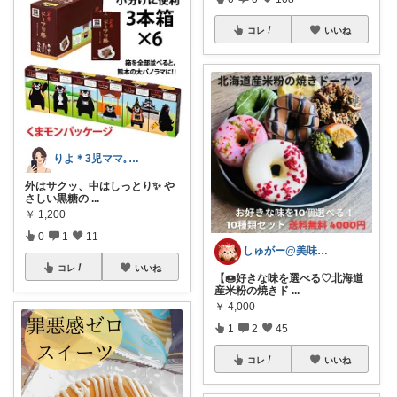
コレ
いいね
りよ＊3児ママ𓈒 𓏸 𓐍
外はサクッ、中はしっとり✨ や
さしい黒糖の
...
￥
1,200
0
1
11
しゅがー@美味しいスイーツや雑貨紹介
コレ
いいね
【🍩好きな味を選べる♡北海道
産米粉の焼きド
...
￥
4,000
1
2
45
コレ
いいね