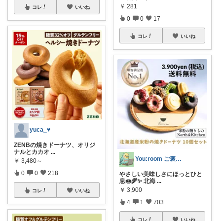
￥
281
コレ
いいね
0
0
17
コレ
いいね
yuca_♥
ZENBの焼きドーナツ、オリジ
ナルとカカオ
...
You:room ご褒美スイーツ🧁
￥
3,480～
0
0
218
やさしい美味しさにほっとひと
息🍩🌾✨ 北海
...
￥
3,900
コレ
いいね
4
1
703
コレ
いいね