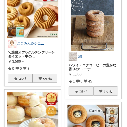
ここみん＠シニアを応援
＼糖質オフ✨グルテンフリー✨
gft
ダイエット中の
...
￥
3,580～
ハワイ・コナコーヒーの豊かな
0
0
8
香りの“ドーナ
...
￥
1,850
コレ
いいね
1
8
45
コレ
いいね