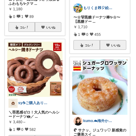
ふわもち✨クマ
...
もりくま🧸🎈絵本・スイーツ・酒他🙇
￥
1,180
0
1
89
〜☆🐻黒糖ドーナツ棒✨☆〜
【黒糖ドー
...
￥
1,710
コレ
いいね
1
0
455
コレ
いいね
sy☕️ご購入ありがとうございます😌
＼罪悪感ゼロ！大人気のヘルシ
ードーナツ🍩／
...
kumo.☁️海外かぶれ/経由感謝です♡
￥
3,480～
1
0
582
🥐 サクッ、ジュワッ♡ 新感覚の
ご褒美スイ
...