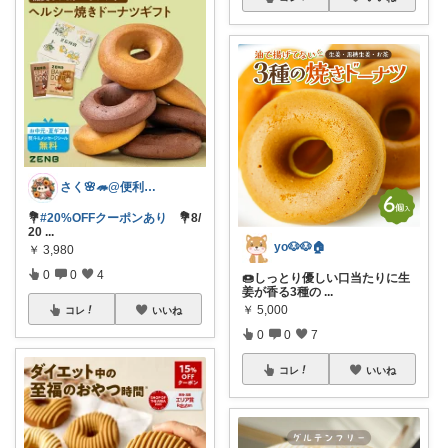
さく🌸🦔@便利でかわいいを探す旅
💐
#20%OFFクーポンあり
💐8/
20
...
yo🐶🐶🏠
￥
3,980
0
0
4
🍩しっとり優しい口当たりに生
姜が香る3種の
...
￥
5,000
コレ
いいね
0
0
7
コレ
いいね