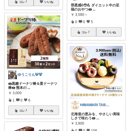
コレ
いいね
罪悪感0🥹💪 ダイエット中の至
福のおやつ🍩
...
￥
3,580～
0
0
5
コレ
いいね
ゆうこりん🐯🐻
🍩黒糖ドーナツ棒＆栗ドーナツ
棒🍩 熊本の
...
￥
3,000
1
0
6
HIMAWARI TABLE🌼
コレ
いいね
北海道の恵みを、やさしい美味
しさで味わう🍩
...
￥
3,900
0
0
108