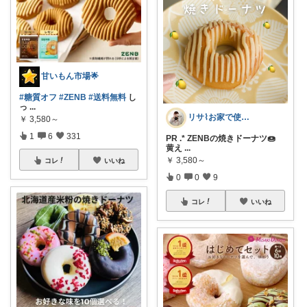
甘いもん市場🌟
#糖質オフ
#ZENB
#送料無料
し
っ
...
リサ⌇お家で使えるときめくモノ ୨୧˖*
￥
3,580～
1
6
331
PR .* ZENBの焼きドーナツ🍩
黄え
...
￥
3,580～
コレ
いいね
0
0
9
コレ
いいね