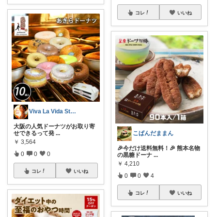
コレ
いいね
Viva La Vida Studio
大阪の人気ドーナツがお取り寄
こぱんだままん
せできるって発
...
￥
3,564
🎉今だけ送料無料！🎉 熊本名物
0
0
0
の黒糖ドーナ
...
￥
4,210
コレ
いいね
0
0
4
コレ
いいね