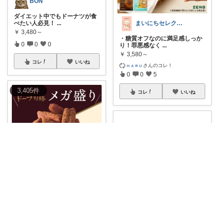
BON
ダイエット中でもドーナツが食
まいにちセレクトdays
べたい人必見！
...
￥
3,480～
・糖質オフなのに満足感しっか
0
0
0
り！罪悪感なく
...
￥
3,580～
コレ
いいね
ʜ ᴀ ʀ ᴜ
さんのコレ！
0
0
5
3,405
件
コレ
いいね
mame 防災オタクの生活に安心と彩りを
熊本応援!!／これ、本当におい
しくて何度で
...
You:room ご褒美スイーツ🧁
￥
2,460