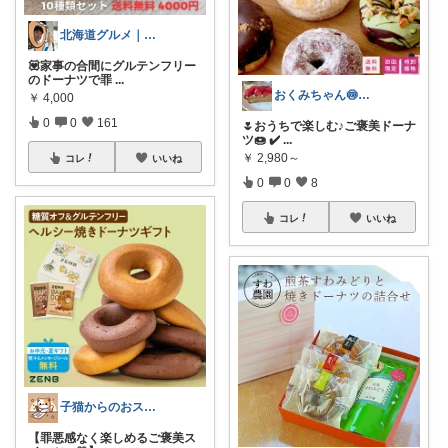
北海道グルメ｜まさ
💟家事の合間にグルテンフリー
のドーナツで罪
...
おくみちゃん🍥朝コレ界隈✌🏻
￥
4,000
0
0
161
🌷おうちで楽しむ♪ご褒美ドーナ
ツ🍩 ✔️
...
￥
2,980～
コレ
いいね
0
0
8
コレ
いいね
子猫からのおススメ
【罪悪感なく楽しめるご褒美ス