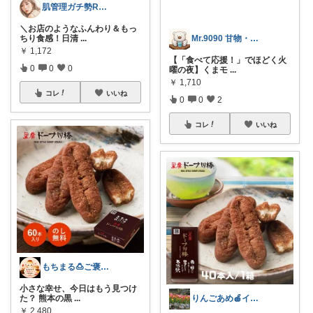
肌管理ガチ勢ROOM
＼お店のようなふんわり＆もっ
Mr.9090 甘物・酒が好きな白熊
ちり食感！日清
...
￥
1,172
【「食べて応援！」でほどく火
0
0
0
曜の夜】くまモ
...
￥
1,710
コレ
いいね
0
0
2
コレ
いいね
もちまる🍮ご褒美スイーツROOM
小さな幸せ、今日はもう見つけ
りんごあめ🍎インテリア雑貨🫧🌿
た？ 熊本の黒
...
￥
2,480