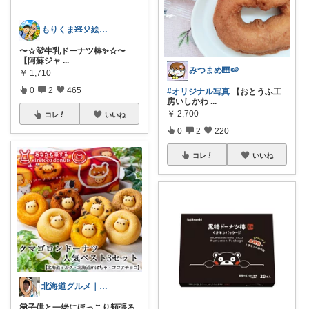
もりくま🧸🎈絵本・スイーツ・酒他🙇
〜☆🐻牛乳ドーナツ棒✨☆〜
【阿蘇ジャ
...
みつまめ🎹🍉
￥
1,710
0
2
465
#オリジナル写真
【おとうふ工
房いしかわ
...
￥
2,700
コレ
いいね
0
2
220
コレ
いいね
北海道グルメ｜まさ
💟子供と一緒にほっこり頬張る