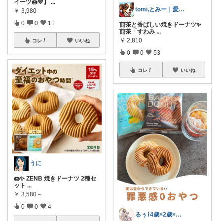
イーツ🍩💛】
...
tomi,とみー｜愛犬家🐾
￥
3,980
0
0
11
煎茶と香ばしい焼きドーナツ✨
煎茶「すわみ
...
￥
2,810
コレ
いいね
0
0
53
コレ
いいね
うに
🍩✨ ZENB 焼きドーナツ 2種セ
ット
...
￥
3,580～
0
0
4
るぅ⌇ 4歳×2歳×1歳 3兄弟妹ママ