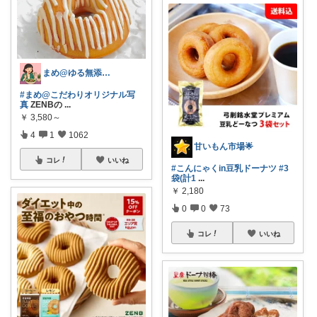
まめ@ゆる無添加でミニマル生活☕
#まめ@こだわりオリジナル写
真
ZENBの
...
￥
3,580～
4
1
1062
甘いもん市場🌟
コレ
いいね
#こんにゃくin豆乳ドーナツ
#3
袋(計1
...
￥
2,180
0
0
73
コレ
いいね