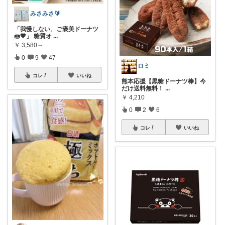
みさみさ🔰
「我慢しない、ご褒美ドーナツ
🍩🤎」 糖質オ
...
￥
3,580～
0
9
47
ロミ
コレ
いいね
熊本応援【黒糖ドーナツ棒】今
だけ送料無料！
...
￥
4,210
0
2
6
コレ
いいね