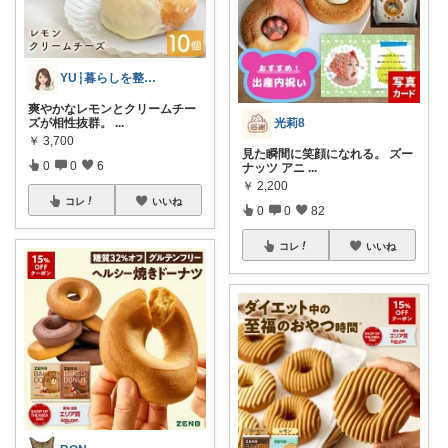
YU┆暮らしを整えるもの
爽やかなレモンとクリームチー
光莉8
ズが相性抜群。
...
￥
3,700
見た瞬間に笑顔になれる。 ズー
0
0
6
ナッツ アニ
...
￥
2,200
コレ
いいね
0
0
82
コレ
いいね