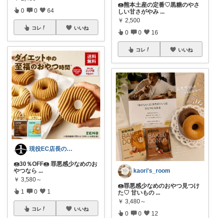
🍩熊本土産の定番♡黒糖のやさ
0
0
64
しい甘さがやみ
...
￥
2,500
コレ
いいね
0
0
16
コレ
いいね
現役EC店長の楽天セール厳選速報
🍩30％OFF🍩 罪悪感少なめのお
kaori's_room
やつなら
...
￥
3,580～
🍩罪悪感少なめのおやつ見つけ
1
0
1
た♡ 甘いもの
...
￥
3,480～
コレ
いいね
0
0
12