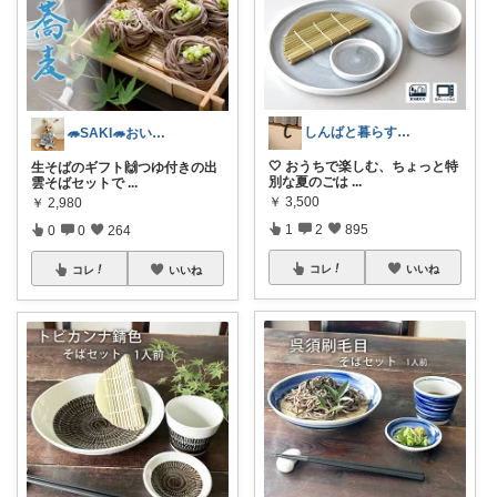
しんばと暮らす日々
🦔SAKI🦔おいしいもの紹介
🤍 おうちで楽しむ、ちょっと特
生そばのギフト🙌つゆ付きの出
別な夏のごは
...
雲そばセットで
...
￥
3,500
￥
2,980
1
2
895
0
0
264
コレ
いいね
コレ
いいね