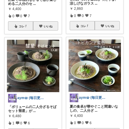
涼しげなガラス
...
める二人分のセ
...
￥
2,860
￥
4,400
0
0
7
0
0
7
コレ
いいね
コレ
いいね
aym🥨 (毎日更新してます🙌)
aym🥨 (毎日更新してます🙌)
夏の食卓が華やぐこと間違いな
「ボリュームの二人分ざるそば
しの、二人分ざ
...
セット彗星」が
...
￥
4,400
￥
6,480
0
0
6
1
0
6