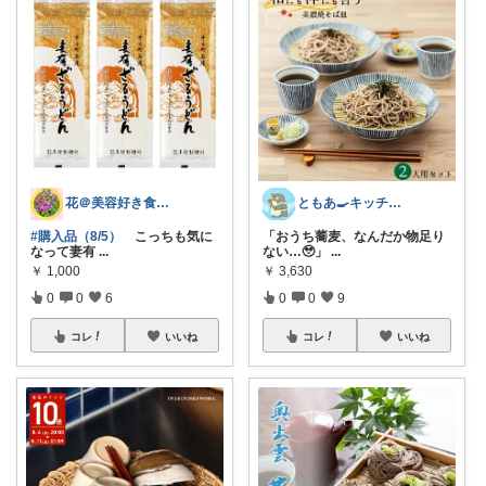
花＠美容好き食いしん坊💎オリ写みてみて
ともあ🍳キッチンと暮らし
#購入品（8/5）
こっちも気に
「おうち蕎麦、なんだか物足り
なって妻有
...
ない…🥹」
...
￥
1,000
￥
3,630
0
0
6
0
0
9
コレ
いいね
コレ
いいね