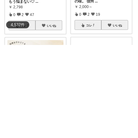
の味。 信州
...
もう悩まない♡
...
￥
2,000～
￥
2,798
0
2
19
0
2
47
4,537
件
コレ
いいね
コレ
いいね
暮らしのおすすめROOM
ピアノ🎵経由ご購入ありがとうございます
＼ おうちで本格的な山形の味を
温かいおそばも美味しいけれど
堪能！風味豊
...
やはり夏はざる
...
￥
1,260～
￥
3,630
売切れ
1
2
276
0
0
0