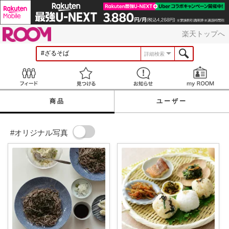
ROOM
楽天トップへ
詳細検索
Feed
見つける
お知らせ
商品
ユーザー
#オリジナル写真