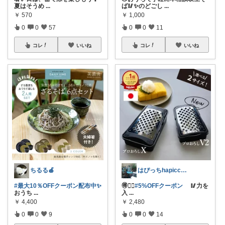
夏はそうめ
...
ば🥢✨のどごし
...
￥
570
￥
1,000
0
0
57
0
0
11
コレ
いいね
コレ
いいね
ちるる🍎
はぴっちhapicchi💎🏃感謝💐
#最大10％OFFクーポン配布中✨
🉐🏃‍♀️
#5%OFFクーポン
🥢力を
おうち
...
入
...
￥
4,400
￥
2,480
0
0
9
0
0
14