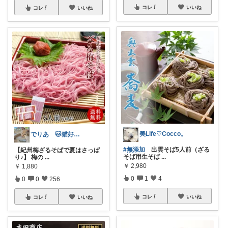
コレ
いいね
コレ
いいね
美Life♡Cocco。
でりあ 🐱猫好きのグルメ
#無添加
出雲そば5人前（ざる
【紀州梅ざるそばで夏はさっぱ
そば用生そば
...
り♪】 梅の
...
￥
2,980
￥
1,880
0
1
4
0
0
256
コレ
いいね
コレ
いいね