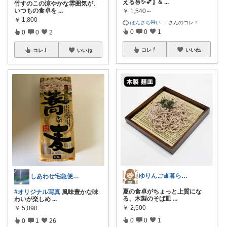
える🍜✨💕】&
...
竹すのこの涼やかな雰囲気が、
いつもの食卓を
...
￥
1,540～
￥
1,800
ぽんさち🧸い
...
さんのコレ！
0
0
1
0
0
2
コレ
いいね
コレ
いいね
ゆりんご🍎暮らしにまつわるおすすめ品
しあわせ宅急便フォローいいね！ありがとう
夏の食卓がちょっと上質にな
#オリジナル写真
風味豊かな味
る、木製のそば皿
...
わいが楽しめ
...
￥
2,500
￥
5,098
0
0
1
0
1
26