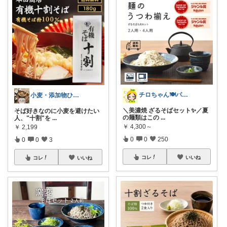
チロちゃん🍽️パイナップルキッチン
小麦・添加物ひかえめROOM
＼美濃焼 ざるそばセット✨／夏
そば好きなのに小麦を避けたい
の麺類はこの
...
人、"十割"を
...
￥
4,300～
￥
2,199
0
0
250
0
0
3
コレ
いいね
コレ
いいね