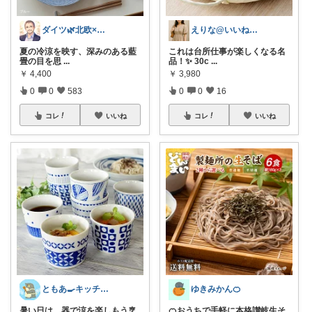
ダイツ🌿北欧×日本｜無理のない道具選び
えりな@いいね100%バック💓
夏の冷涼を映す、深みのある藍
これは台所仕事が楽しくなる名
畳の目を思
...
品！✨ 30c
...
￥
4,400
￥
3,980
0
0
583
0
0
16
コレ
いいね
コレ
いいね
ともあ🍳キッチンと暮らし
ゆきみかん🍊
暑い日は、器で涼を楽しもう🎐
🍊おうちで手軽に本格讃岐生そ