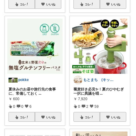
コレ
いいね
コレ
いいね
pokke
もとまち (キッチン・家具)
夏休みのお昼や旅行先の食事
蕎麦好き必見✨！夏のひやむぎ
に、常備しておく
...
一択に異議を唱
...
￥
600
￥
7,920
0
0
6
0
2
59
コレ
いいね
コレ
いいね