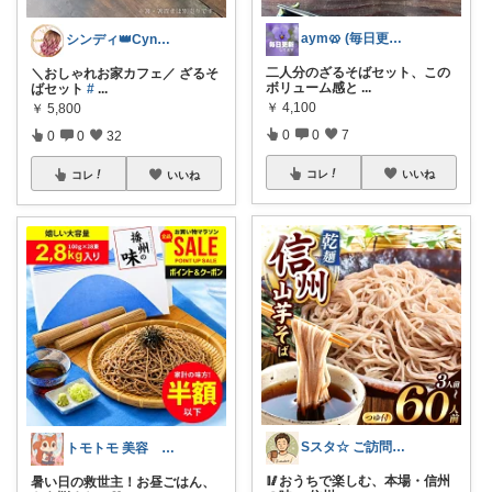
aym🥨 (毎日更新してます🙌)
シンディ👑Cyndi👑
二人分のざるそばセット、この
＼おしゃれお家カフェ／ ざるそ
ボリューム感と
...
ばセット
#
...
￥
4,100
￥
5,800
0
0
7
0
0
32
コレ
いいね
コレ
いいね
Sスタ☆ ご訪問に感謝🌻🏖️
トモトモ 美容 食品 子育てルーム
🥢おうちで楽しむ、本場・信州
暑い日の救世主！お昼ごはん、