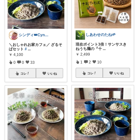
しあわせのたね🌱
シンディ👑Cyndi👑
現在ポイント3倍！サンサスき
＼おしゃれお家カフェ／ ざるそ
ねうち麺の『十
...
ばセット
#
...
￥
2,499
￥
4,100
1
2
10
0
0
33
コレ
いいね
コレ
いいね