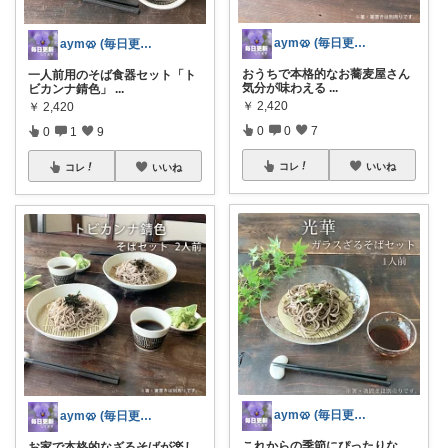
aym🥨 (毎日更新してます🙌)
aym🥨 (毎日更新してます🙌)
おうちで本格的なお蕎麦屋さん
一人前用のそば食器セット「ト
気分が味わえる
...
ビカンナ錆色」
...
￥
2,420
￥
2,420
0
0
7
0
1
9
コレ
いいね
コレ
いいね
aym🥨 (毎日更新してます🙌)
aym🥨 (毎日更新してます🙌)
これからの季節にぴったりな、
お家で本格的なざるそばが楽し