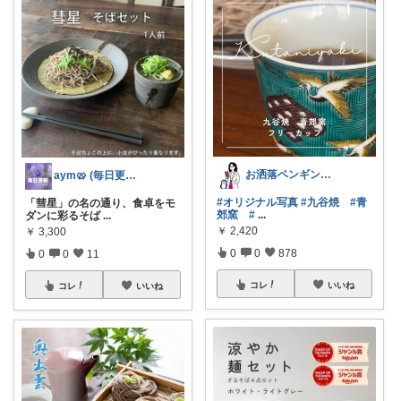
お洒落ペンギン🐧暮らし×ときめき
aym🥨 (毎日更新してます🙌)
#オリジナル写真
#九谷焼
#青
「彗星」の名の通り、食卓をモ
郊窯
#
...
ダンに彩るそば
...
￥
2,420
￥
3,300
0
0
878
0
0
11
コレ
いいね
コレ
いいね