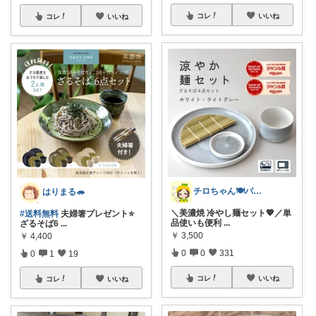
コレ
いいね
コレ
いいね
チロちゃん🍽️パイナップルキッチン
はりまる🦔
＼美濃焼 冷やし麺セット💖／単
#送料無料
夫婦箸プレゼント⭐
品使いも便利
...
ざるそば6
...
￥
3,500
￥
4,400
0
0
331
0
1
19
コレ
いいね
コレ
いいね