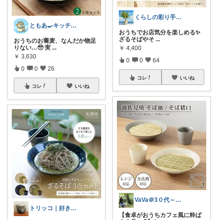
くらしの彩り手帖🌿
ともあ🍳キッチンと暮らし
おうちでお店気分を楽しめる✨
ざるそばやそ
...
おうちのお蕎麦、なんだか物足
りない…🥹 実
...
￥
4,400
￥
3,630
0
0
64
0
0
26
コレ
いいね
コレ
いいね
VaVa＠3０代～初めての都内暮らし
トリッコ｜好きな雑貨・インテリア
【食卓がおうちカフェ風に粋ば