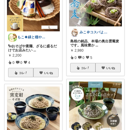
みこ＠コスパよくラクする家事
もこ🍀緑と穏やかなくらし🐑🍀
島根の銘品、本場の奥出雲蕎麦
です。風味豊か
...
🐑おそばや素麺、ざるに盛るだ
けでお店みたい
...
￥
2,980
￥
2,200
0
0
5
0
0
4
コレ
いいね
コレ
いいね