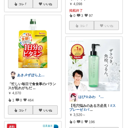
￥
4,098
コレ
いいね
掲載終了
0
3
97
コレ
いいね
あき🎶ずぼら上等✩日々の楽しみ方
「忙しい毎日で食食事のバラン
スが乱れがちだ
...
￥
4,070
はぴ☆みわ *美容と健康・時短＆キッズ*
1
0
464
【毛穴悩みのある方必見！
#ス
プレーゼ
#バ
...
コレ
いいね
￥
3,520～
0
0
196