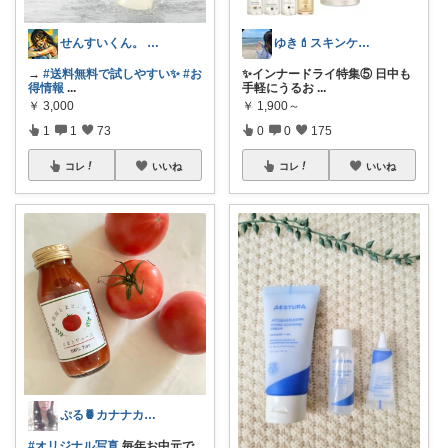
せんすいくん。 ＼情報の海へダイブ／
ゆき💄スキンケア&メイク
→
#送料無料で試しやすい✨
#お
✨インナードライ特集⑤ 日中も
得情報
...
手軽にうるお
...
￥
3,000
￥
1,900～
1
1
73
0
0
175
コレ
いいね
コレ
いいね
ぷる🍍カナナカ🧜‍♀️ お礼❥プロフ
#オリジナル写真
毎年お中元で