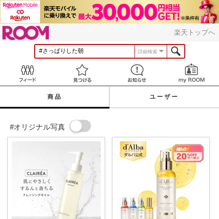
ROOM
楽天トップへ
詳細検索
Feed
見つける
お知らせ
商品
ユーザー
#オリジナル写真