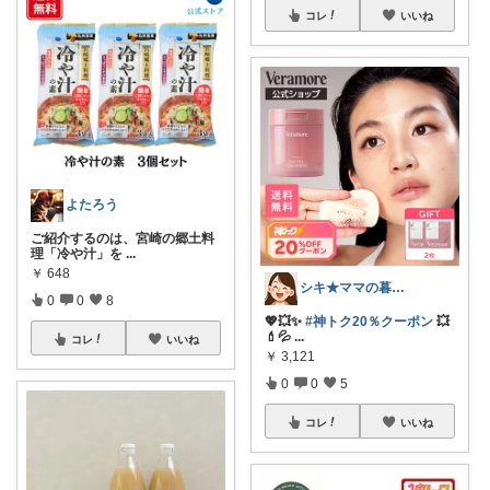
コレ
いいね
よたろう
ご紹介するのは、宮崎の郷土料
理「冷や汁」を
...
￥
648
シキ★ママの暮らし、キッズ
0
0
8
💖💥✨
#神トク20％クーポン
💥
💄💦
...
コレ
いいね
￥
3,121
0
0
5
コレ
いいね