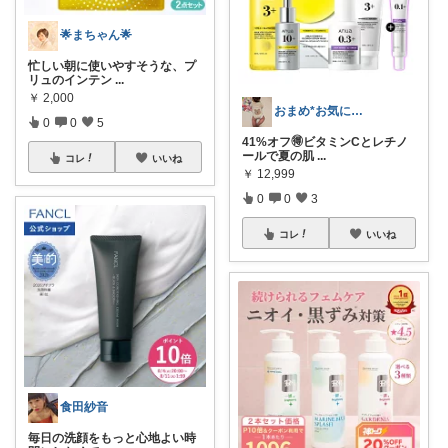
🌟まちゃん🌟
忙しい朝に使いやすそうな、プ
リュのインテン
...
￥
2,000
おまめ*お気に入り+おすすめのモノたち✨
0
0
5
41%オフ🉐ビタミンCとレチノ
ールで夏の肌
...
コレ
いいね
￥
12,999
0
0
3
コレ
いいね
食田紗音
毎日の洗顔をもっと心地よい時