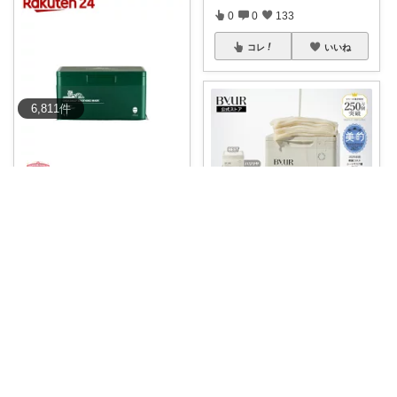
0
0
133
コレ
いいね
6,811
件
えもきち@良いものセレクト
\毎日使いたい♪大人気VTシカデ
イリースー
...
￥
2,420
0
0
9
どき子ちゃん🐰
コレ
いいね
毎日のスキンケアに取り入れた
い🤍✨ BYU
...
￥
2,420～
0
0
3
コレ
いいね