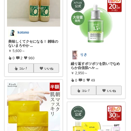
kotono
美味しくてクセになる！ 雑味の
ないまろやか
...
￥
5,600～
りさ
0
2
960
繰り返すポツポツを防いでなめ
らか自信肌へ✨
...
コレ
いいね
￥
2,950～
0
0
49
コレ
いいね