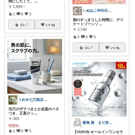
間にしたくて、
...
￥
1,694～
いぬねこ🐶🐱仕事も暮らしも楽しく☺︎
1
0
3
朝のすっきりした時間に、デリ
ケートゾーンソ
...
コレ
いいね
￥
2,740
0
0
5
コレ
いいね
うめ＠七万猫店主.フォロワーさんから購入
毛穴のザラつきとか皮脂のベタ
つき、正直けっ
...
￥
365
妻鳥 雅 まだ若見えしたい30代
売切れ
1
0
5
【VARON オールインワンセラ