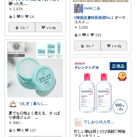
贈った先
...
roomこあ
￥
2,978
0
0
14
#韓国皮膚科医推奨No.1
ダーマ
コスメ
...
￥
3,300
コレ
いいね
0
0
192
コレ
いいね
つむぎ｜暮らしを少し豊かに
夏でも心地よく使える、さっぱ
り保湿ジェル
...
🤍しおり/大人可愛いroom🤍
￥
990～
0
0
137
忙しい朝は拭くだけ洗顔♡時短
でスッキリ！
...