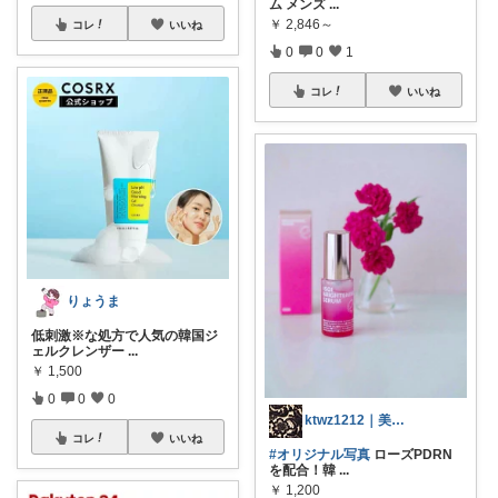
ム メンズ
...
￥
2,846～
コレ
いいね
0
0
1
コレ
いいね
りょうま
低刺激※な処方で人気の韓国ジ
ェルクレンザー
...
￥
1,500
0
0
0
ktwz1212｜美容好きROOM🫧
コレ
いいね
#オリジナル写真
ローズPDRN
を配合！韓
...
￥
1,200