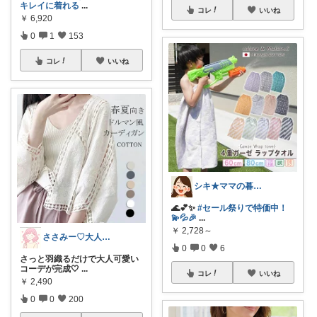
キレイに着れる
...
コレ
いいね
￥
6,920
0
1
153
コレ
いいね
シキ★ママの暮らし、キッズ
🌊💕✨
#セール祭りで特価中！
💫💦🎉
...
￥
2,728～
ささみー♡大人可愛いファッション
0
0
6
さっと羽織るだけで大人可愛い
コーデが完成🤍
...
コレ
いいね
￥
2,490
0
0
200