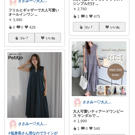
ささみー♡大人可愛いファッション
シンプルだけ
...
￥
2,760
フリルとギャザーで大人可愛い
オールインワン
...
1
0
475
￥
3,490
0
0
428
コレ
いいね
コレ
いいね
ささみー♡大人可愛いファッション
大人可愛いティアードワンピー
ス サンダルで
...
￥
1,999
ささみー♡大人可愛いファッション
1
0
540
#低身長さん用なのでラインが