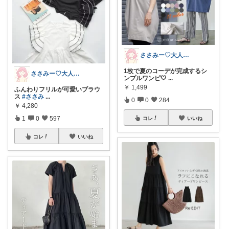
ささみー♡大人可愛いファッション
1枚で夏のコーデが完成するシ
ささみー♡大人可愛いファッション
ンプルワンピ🤍
...
￥
1,499
ふんわりフリルが可愛いブラウ
ス
#ささみ
...
0
0
284
￥
4,280
1
0
597
コレ
いいね
コレ
いいね