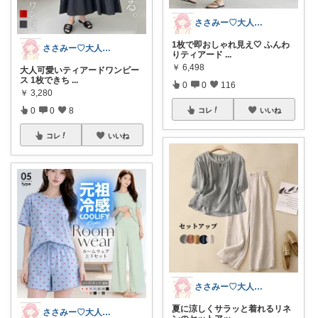
ささみー♡大人可愛いファッション
1枚で即おしゃれ見え🤍 ふんわ
ささみー♡大人可愛いファッション
りティアード
...
￥
6,498
大人可愛いティアードワンピー
ス 1枚できち
...
0
0
116
￥
3,280
0
0
8
コレ
いいね
コレ
いいね
ささみー♡大人可愛いファッション
夏に涼しくサラッと着れるリネ
ささみー♡大人可愛いファッション