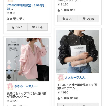
ンのセットアッ
...
￥
9,110
#75%OFF期間限定：3,980円→
98
...
0
0
8
￥
998
0
0
2
コレ
いいね
コレ
いいね
ささみー♡大人可愛いファッション
くしゅっと袖が華奢見えして可
ささみー♡大人可愛いファッション
愛い🤍 デニム
...
￥
4,980
羽織にもトップスにも✨透け感
が可愛いシアー
...
0
0
762
￥
4,620