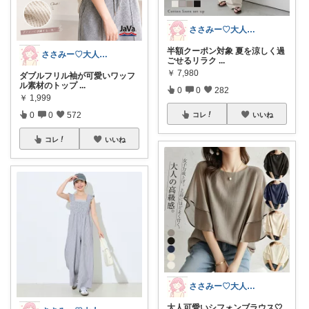
ささみー♡大人可愛いファッション
半額クーポン対象 夏を涼しく過
ささみー♡大人可愛いファッション
ごせるリラク
...
￥
7,980
ダブルフリル袖が可愛いワッフ
ル素材のトップ
...
0
0
282
￥
1,999
0
0
572
コレ
いいね
コレ
いいね
ささみー♡大人可愛いファッション
大人可愛いシフォンブラウス🤍