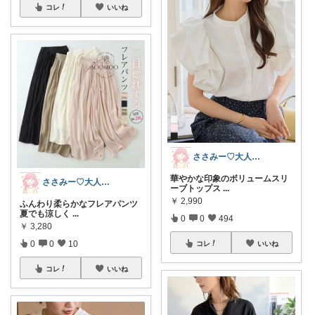
コレ
いいね
ささみー♡大人可愛いファッション
華やかな印象のボリュームスリ
ささみー♡大人可愛いファッション
ーブトップス
...
￥
2,990
ふんわり柔らかなフレアパンツ
夏でも涼しく
...
0
0
494
￥
3,280
0
0
10
コレ
いいね
コレ
いいね