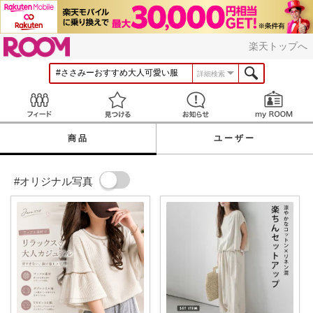
ROOM
楽天トップへ
詳細検索
Feed
見つける
お知らせ
商品
ユーザー
#オリジナル写真