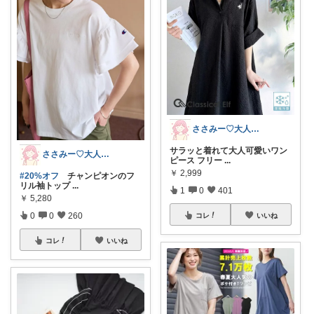
ささみー♡大人可愛いファッション
サラッと着れて大人可愛いワン
ささみー♡大人可愛いファッション
ピース フリー
...
￥
2,999
#20%オフ
チャンピオンのフ
リル袖トップ
...
1
0
401
￥
5,280
0
0
260
コレ
いいね
コレ
いいね