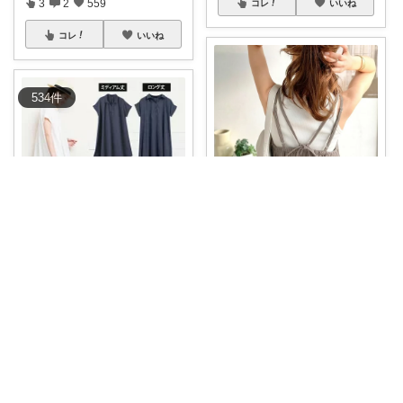
3
2
559
コレ
いいね
コレ
いいね
534
件
ささみー♡大人可愛いファッション
ささみー♡大人可愛いファッション
シンプルなシャツワンピ 長さが
バックリボンが可愛いプリーツ
選べるのが嬉
...
ワンピース 夏
...
￥
2,990
￥
2,499
0
0
9
0
0
7
コレ
いいね
コレ
いいね