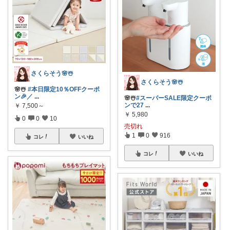
さくらそう‪🌸☃️
さくらそう‪🌸☃️
🌸☃️
#本日限定10％OFFクーポ
ン🎉／
...
🌸☃️
#スーパーSALE限定クーポ
ンで27
...
￥
7,500～
￥
5,980
0
0
10
売切れ
1
0
916
コレ
いいね
コレ
いいね