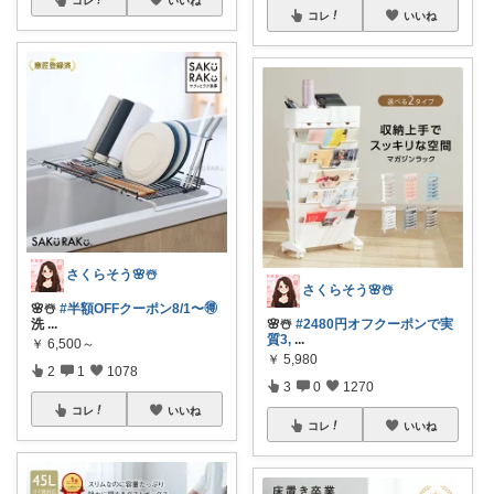
コレ
いいね
さくらそう‪🌸☃️
さくらそう‪🌸☃️
🌸☃️
#半額OFFクーポン8/1〜🉐
洗
...
🌸☃️
#2480円オフクーポンで実
質3,
...
￥
6,500～
￥
5,980
2
1
1078
3
0
1270
コレ
いいね
コレ
いいね