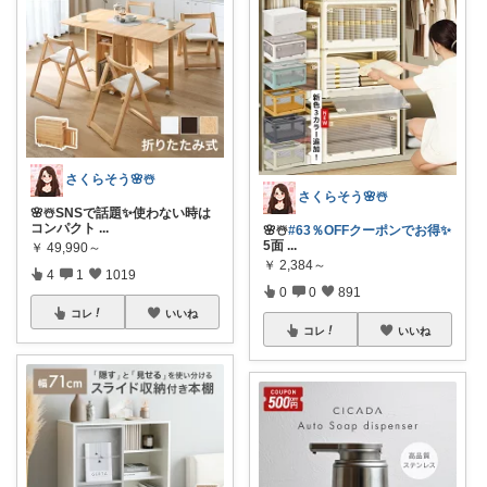
さくらそう‪🌸☃️
さくらそう‪🌸☃️
🌸☃️SNSで話題✨使わない時は
コンパクト
...
🌸☃️
#63％OFFクーポンでお得✨
5面
...
￥
49,990～
￥
2,384～
4
1
1019
0
0
891
コレ
いいね
コレ
いいね