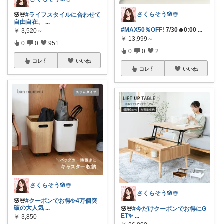
さくらそう‪🌸☃️
🌸☃️
#ライフスタイルに合わせて
自由自在、
...
#MAX50％OFF!
7/30🔥0:00
...
￥
3,520～
￥
13,999～
0
0
951
0
0
2
コレ
いいね
コレ
いいね
さくらそう‪🌸☃️
さくらそう‪🌸☃️
🌸☃️
#クーポンでお得✨4万個突
破の大人気
...
🌸☃️
#今だけクーポンでお得にG
ET✨
...
￥
3,850