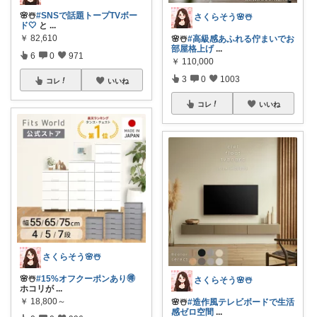
🌸☃️
#SNSで話題トープTVボー
さくらそう‪🌸☃️
ド🤍
と
...
￥
82,610
🌸☃️
#高級感あふれる佇まいでお
部屋格上げ
...
6
0
971
￥
110,000
3
0
1003
コレ
いいね
コレ
いいね
さくらそう‪🌸☃️
🌸☃️
#15%オフクーポンあり🉐
さくらそう‪🌸☃️
ホコリが
...
￥
18,800～
🌸☃️
#造作風テレビボードで生活
感ゼロ空間
...