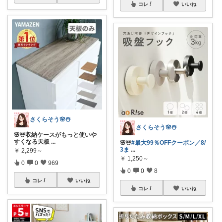
コレ
いいね
さくらそう‪🌸☃️
さくらそう‪🌸☃️
🌸☃️収納ケースがもっと使いや
すくなる天板
...
🌸☃️
#最大99％OFFクーポン／8/
3ま
...
￥
2,299～
￥
1,250～
0
0
969
0
0
8
コレ
いいね
コレ
いいね