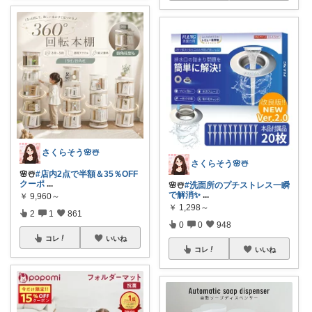
さくらそう‪🌸☃️
さくらそう‪🌸☃️
🌸☃️
#店内2点で半額＆35％OFF
クーポ
...
🌸☃️
#洗面所のプチストレス一瞬
で解消✨
...
￥
9,960～
￥
1,298～
2
1
861
0
0
948
コレ
いいね
コレ
いいね