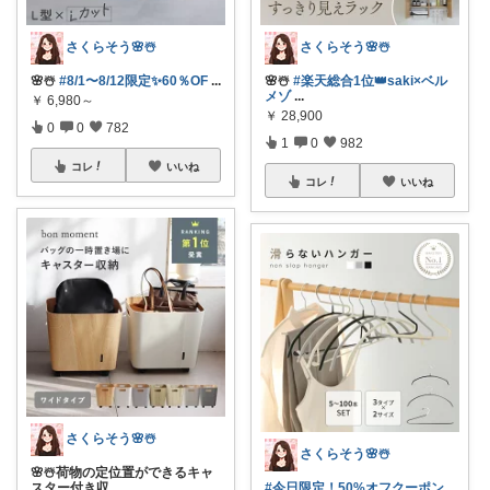
さくらそう‪🌸☃️
さくらそう‪🌸☃️
🌸☃️
#8/1〜8/12限定✨60％OF
...
🌸☃️
#楽天総合1位👑saki×ベル
メゾ
...
￥
6,980～
￥
28,900
0
0
782
1
0
982
コレ
いいね
コレ
いいね
さくらそう‪🌸☃️
さくらそう‪🌸☃️
🌸☃️荷物の定位置ができるキャ
スター付き収
...
#今日限定！50%オフクーポン