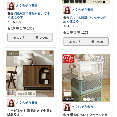
さくらそう‪🌸☃️
さくらそう‪🌸☃️
🌸☃️
#組み立て簡単✨届いてす
ぐ使えるす
...
🌸☃️
#スリム設計でキッチンが
広く使える
...
￥
15,499～
￥
3,850～
10
1
1362
1
3
1271
コレ
いいね
コレ
いいね
さくらそう‪🌸☃️
さくらそう‪🌸☃️
キャビネット ☑︎ 扉付きで中身を
隠せるよ
...
🌸☃️ 最大67％OFFクーポン✨今