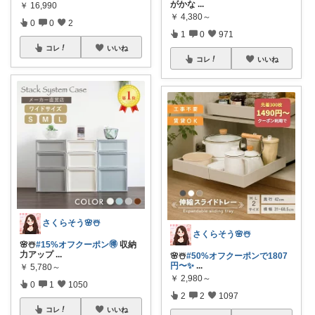
がかな
...
￥
16,990
￥
4,380～
0
0
2
1
0
971
コレ
いいね
コレ
いいね
さくらそう‪🌸☃️
さくらそう‪🌸☃️
🌸☃️
#15%オフクーポン🉐
収納
力アップ
...
🌸☃️
#50%オフクーポンで1807
円〜✨
...
￥
5,780～
￥
2,980～
0
1
1050
2
2
1097
コレ
いいね