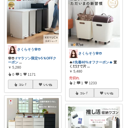
さくらそう‪🌸☃️
さくらそう‪🌸☃️
🌸☃️
#マラソン限定✨5％OFFク
ーポン
...
🔥
#先着40%オフクーポン🔥
置
くだけで片
...
￥
5,280
￥
5,480
0
1
1171
売切れ
2
1
1233
コレ
いいね
コレ
いいね