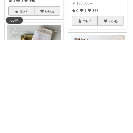
0
0
996
￥
135,300～
0
1
377
コレ
いいね
65
件
コレ
いいね
さくらそう‪🌸☃️
🌸☃️
#5/27
1:59までクーポンで3
さくらそう‪🌸☃️
...
￥
1,650～
🌸⛄️
#20時〜50％OFFクーポン
🉐
...
0
0
16
￥
1,170～
0
0
3
コレ
いいね
コレ
いいね