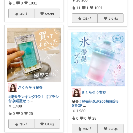
￥
26,800
1
0
1031
11
1
1001
コレ
いいね
コレ
いいね
さくらそう‪🌸☃️
さくらそう‪🌸☃️
#楽天ランキング1位！【ブラシ
付き縦型せっ
...
🌸☃️
#発売記念🎉200枚限定5
0％OF
...
￥
1,408
￥
1,980
0
0
25
0
0
28
コレ
いいね
コレ
いいね