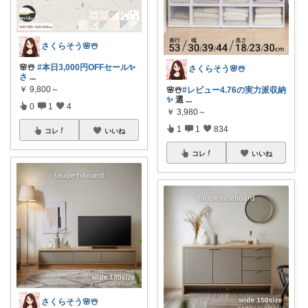
さくらそう‪🌸☃️
🌸☃️
#本日3,000円OFFセール✨
さくらそう‪🌸☃️
さ
...
￥
9,800～
🌸☃️
#レビュー4.76の実力派収納
✨
選
...
0
1
4
￥
3,980～
1
1
834
コレ
いいね
コレ
いいね
さくらそう‪🌸☃️