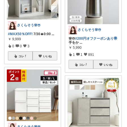
さくらそう‪🌸☃️
さくらそう‪🌸☃️
#MAX50％OFF!
7/30🔥0:00
...
🌸☃️
#200円オフクーポンあり🉐
￥
9,999
手をか
...
0
0
3
￥
5,990
1
1
891
コレ
いいね
コレ
いいね
さくらそう‪🌸☃️