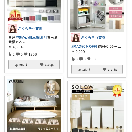
さくらそう‪🌸☃️
さくらそう‪🌸☃️
🌸☃️
#安心の日本製🇯🇵
選べる
天板✨ス
...
#MAX50％OFF!
8/5🔥0:00〜
...
￥
4,699～
￥
9,999
2
0
1306
0
0
10
コレ
いいね
コレ
いいね