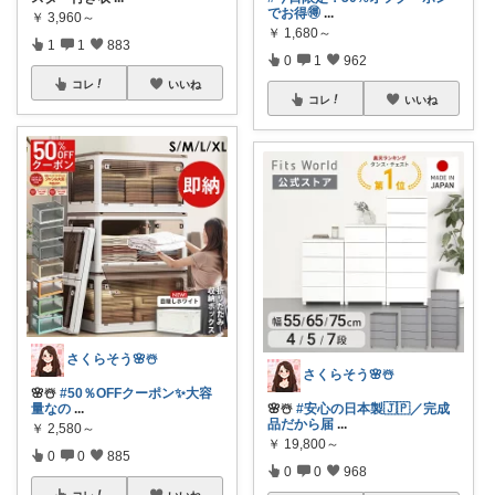
でお得🉐
...
￥
3,960～
￥
1,680～
1
1
883
0
1
962
コレ
いいね
コレ
いいね
さくらそう‪🌸☃️
さくらそう‪🌸☃️
🌸☃️
#50％OFFクーポン✨大容
量なの
...
🌸☃️
#安心の日本製🇯🇵／完成
品だから届
...
￥
2,580～
￥
19,800～
0
0
885
0
0
968
コレ
いいね