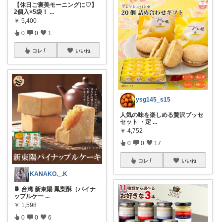
【休日ご褒美モーニングに♡】
2個入×5袋！
...
￥
5,400
0
0
1
コレ
いいね
ysg145_s15
人気の味を楽しめる贅沢ブッセ
セット ・定
...
￥
4,752
0
0
17
コレ
いいね
KANAKO._.K
🍍 台湾 新東陽 鳳梨酥（パイナ
ップルケー
...
￥
1,598
0
0
6