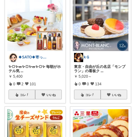
🍀SATO🍀寄って、見てらっしゃい！
kＧ
​✨🍞✨🥗✨​🍞✨🥗✨🍞✨ 毎朝がホ
東京・自由が丘の名店「モンブ
テル気
...
ラン」の看板ク
...
￥
5,400
￥
5,020～
0
2
101
0
0
134
コレ
いいね
コレ
いいね