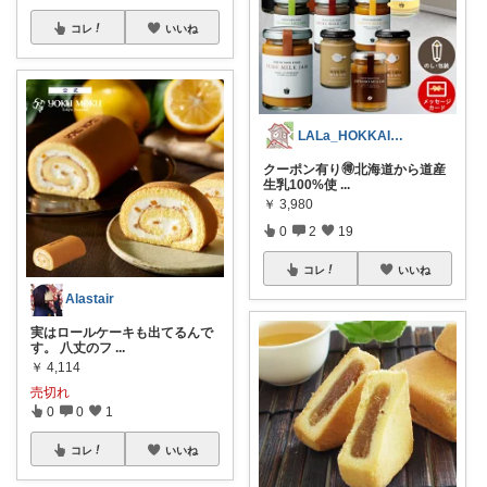
コレ
いいね
LALa_HOKKAIDO北海道移住生活
クーポン有り🉐北海道から道産
生乳100%使
...
￥
3,980
0
2
19
コレ
いいね
Alastair
実はロールケーキも出てるんで
す。 八丈のフ
...
￥
4,114
売切れ
0
0
1
コレ
いいね