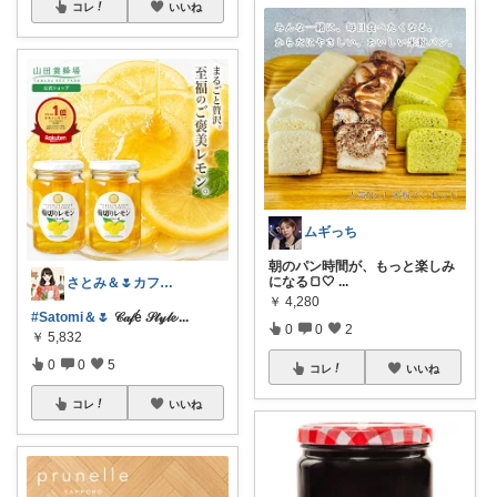
コレ
いいね
ムギっち
朝のパン時間が、もっと楽しみ
になる🍞🤍
...
さとみ＆🌷カフェと素敵なもの☕️🌿
￥
4,280
#Satomi＆🌷
𝒞𝒶𝒻é 𝒮𝓉𝓎𝓁𝓮
...
0
0
2
￥
5,832
0
0
5
コレ
いいね
コレ
いいね