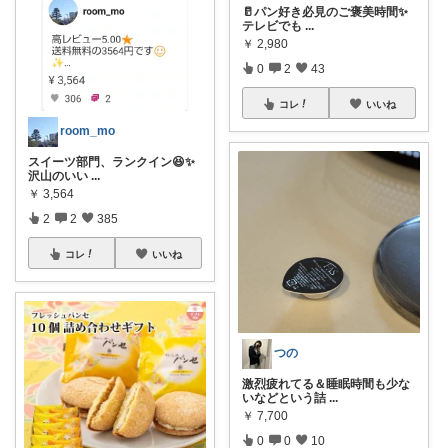
🥛パン好き必見のご褒美時間✨
テレビでも
...
￥
2,980
0
2
43
コレ
いいね
room_mo
スイーツ部門、ランクイン😆✨️
沢山のいい
...
￥
3,564
2
2
385
コレ
いいね
つの
激烈疲れてる＆睡眠時間も少な
いなどという詰
...
￥
7,700
0
0
10