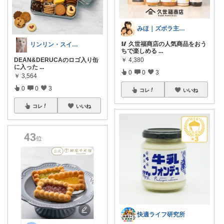
みほ｜ズボラ主婦の暮らしROOM
🥢 久世福商店の人気商品をおう
リンリン・スイーツRoom
ちで楽しめる
...
DEAN&DERUCAのロゴ入り缶
￥
4,380
に入った
...
0
0
3
￥
3,564
0
0
3
コレ
いいね
コレ
いいね
快適ライフ研究所