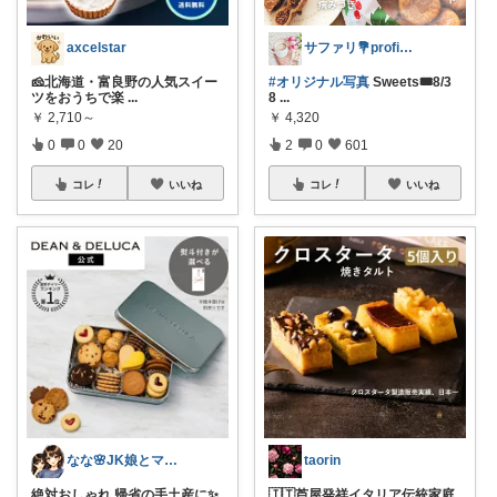
axcelstar
サファリ‎💐profileにてお礼
🧀北海道・富良野の人気スイー
#オリジナル写真
Sweets🎟8/3
ツをおうちで楽
...
8
...
￥
2,710～
￥
4,320
0
0
20
2
0
601
コレ
いいね
コレ
いいね
なな🌸JK娘とママの好きなもの
taorin
絶対おしゃれ 帰省の手土産に✨
🇮🇹芦屋発祥イタリア伝統家庭