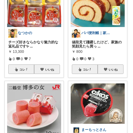
なつかの
パパ便利帳｜家族のお買い物日記
チーズ好きならかなり魅力的な
値段見て躊躇したけど、家族の
返礼品です✨
...
笑顔見たら買っ
...
￥
13,300
￥
800
0
0
7
0
0
3
コレ
いいね
コレ
いいね
まーもっとさん