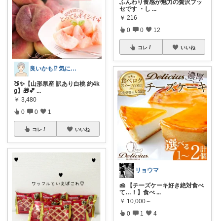
ふんわり食感が魅力の贅沢ブッ
セです ・し
...
￥
216
0
0
12
コレ
いいね
良いかも⁉ 気になる‼🤔
🍑✨【山形県産 訳あり白桃 約4k
g】🎁💕
...
￥
3,480
0
0
1
コレ
いいね
リョウマ
🧀 【チーズケーキ好き絶対食べ
て…！】食べ
...
￥
10,000～
0
1
4