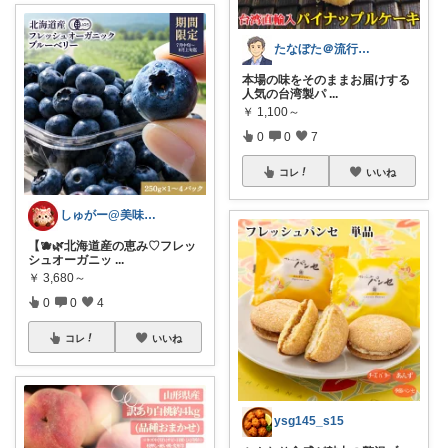
たなぼた＠流行りモノ好きオヤジ
本場の味をそのままお届けする
人気の台湾製パ
...
￥
1,100～
0
0
7
コレ
いいね
しゅがー@美味しいスイーツや雑貨紹介
【🫐🌿北海道産の恵み♡フレッ
シュオーガニッ
...
￥
3,680～
0
0
4
コレ
いいね
ysg145_s15