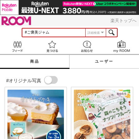
ROOM
楽天トップへ
詳細検索
Feed
見つける
お知らせ
商品
ユーザー
#オリジナル写真