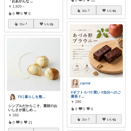
0
0
11
「おあがんな
...
￥
1,920～
コレ
いいね
0
0
0
コレ
いいね
carrot
#ギフト
#パケ買い
#自分へのご
褒美
#
...
YU┆暮らしを整えるもの
￥
280
シンプルだからこそ、素材のお
0
0
0
いしさが楽しめ
...
￥
260
コレ
いいね
0
0
21