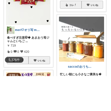
コレ
いいね
meri🤍オリ写 main
食べすぎ注意🤭🍓 あまおう苺ジ
ャムといちご
...
￥
719
0
0
420
5,326
件
コレ
いいね
saccoのおうちカフェ | ご褒美探し
忙しい朝にも小さなご褒美を🍓
果実のおいし
...
￥
2,980
売切れ
0
0
2
コレ
いいね