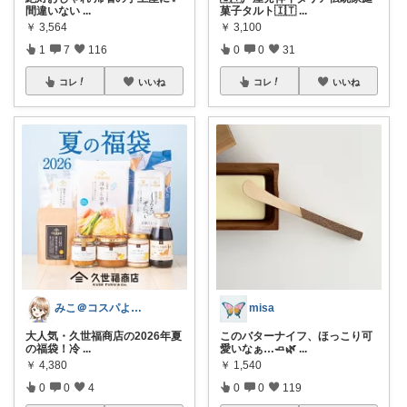
間違いない
...
菓子タルト🇮🇹
...
￥
3,564
￥
3,100
1
7
116
0
0
31
コレ
いいね
コレ
いいね
みこ＠コスパよくラクする家事
misa
大人気・久世福商店の2026年夏
このバターナイフ、ほっこり可
の福袋！冷
...
愛いなぁ…🧈🌿
...
￥
4,380
￥
1,540
0
0
4
0
0
119