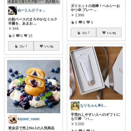
ダイエットの相棒！ヘルシーお
やつ🍪 プレー
...
ぬーとん@フォロバ100％
￥
2,998
白餡ベースのまろやかなミルク
0
0
5
羊羹を、あまお
...
￥
648
コレ
いいね
0
0
15
コレ
いいね
なりちゃん🌟2歳のmama🦖
手荒れしやすい人へのギフトに
も🤍🎁 「ハ
...
kiyomi_room
￥
5,500
東金店で売上No.1の人気商品