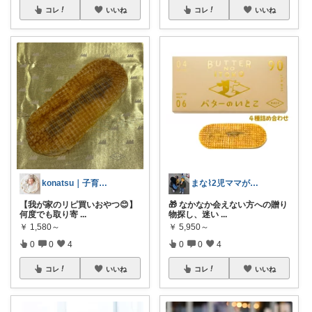
コレ
いいね
コレ
いいね
konatsu｜子育て×オリジナル写真
まな⌇2児ママが目指すゆとりある暮らし
【我が家のリピ買いおやつ😊】
🎁 なかなか会えない方への贈り
何度でも取り寄
...
物探し、迷い
...
￥
1,580～
￥
5,950～
0
0
4
0
0
4
コレ
いいね
コレ
いいね