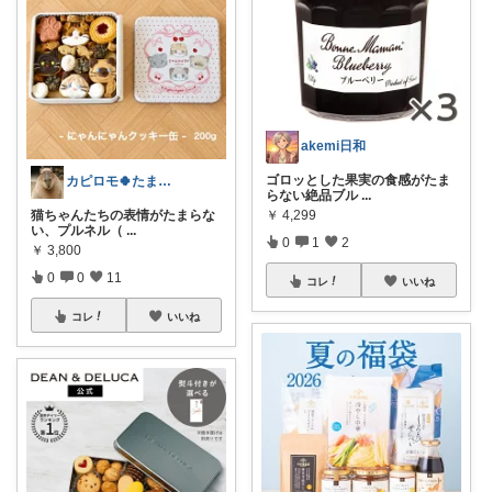
akemi日和
ゴロッとした果実の食感がたま
カピロモ🍀たまにくすっと笑えるーむ🐾
らない絶品ブル
...
猫ちゃんたちの表情がたまらな
￥
4,299
い、プルネル（
...
0
1
2
￥
3,800
0
0
11
コレ
いいね
コレ
いいね