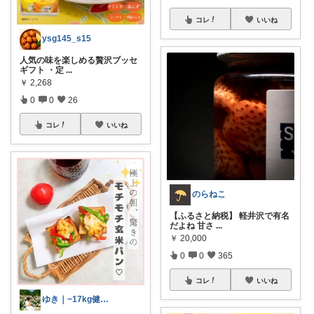
コレ
いいね
ysg145_s15
人気の味を楽しめる贅沢ブッセ
ギフト ・定
...
￥
2,268
0
0
26
コレ
いいね
のらねこ
【ふるさと納税】 軽井沢で有名
だよね 甘さ
...
￥
20,000
0
0
365
コレ
いいね
ゆき｜−17kg健康セレクトショップ