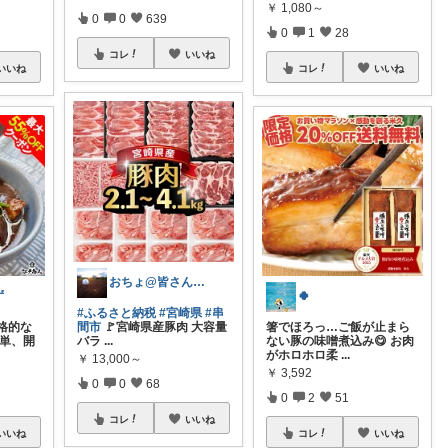
￥
1,080～
0
0
639
0
1
28
コレ
いいね
いいね
コレ
いいね
おちょ@皆さん良いお買い物を😄🍀
ず
🍀
#ふるさと納税
#宮崎県
#串
格的な
間市
🚩宮崎県産豚肉 大容量
箸でほろっ…ご飯が止まら
簡単、開
バラ
...
ない豚の味噌煮込み😋 お肉
がホロホロ柔
...
￥
13,000～
￥
3,592
0
0
68
0
2
51
コレ
いいね
いいね
コレ
いいね