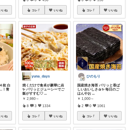
いいね
コレ
いいね
コレ
いいね
yuna_days
ひのもり
４枚 白
焼くだけで食卓が豪華に🥟
国産焼き海苔 パリッと香ば
…！青
✨ パリッとジューシーでご
しいおいしさ🍙✨ 毎日のご
飯がすすむ♡
...
はんやお
...
￥
2,980～
￥
1,000～
8
3
1334
2
0
1061
いいね
コレ
いいね
コレ
いいね