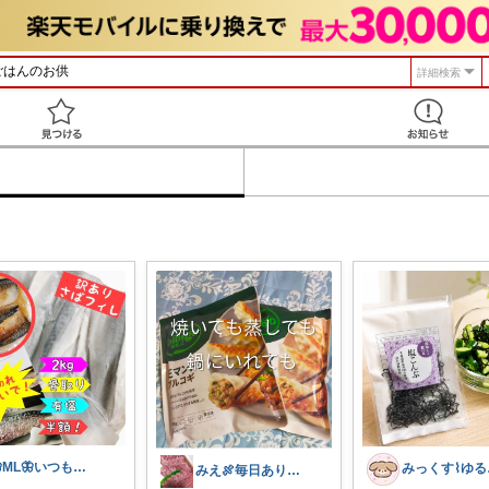
詳細検索
見つける
🦋ML🦋いつもありがとう💓
みっ
みえ🍖毎日ありがとう🐟️