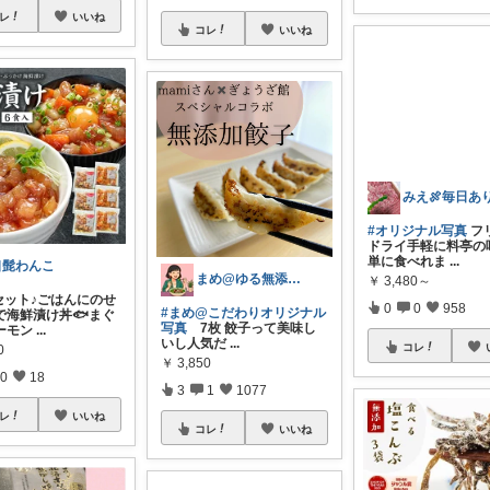
レ
いいね
コレ
いいね
口髭わんこ
#オリジナル写真
フ
まめ@ゆる無添加でミニマル生活☕
ドライ手軽に料亭の
食セット♪ごはんにのせ
単に食べれま
...
#まめ@こだわりオリジナル
で海鮮漬け丼🐟まぐ
￥
3,480～
写真
7枚 餃子って美味し
ーモン
...
いし人気だ
...
0
0
958
0
￥
3,850
0
18
コレ
3
1
1077
レ
いいね
コレ
いいね