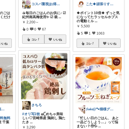
コスパ重視|お得ROOM🐷
こた🍀頑張りすぎない主婦
日のごは
🍙毎日のごはんのお供に♪ ☑︎
🍀ポイント10倍🍀 ずっと気
焼くだけ
紀州南高梅使用✨ ☑︎ 栽
...
になってたラッセルホブス
の電動ミル
...
￥
2,200～
￥
5,500
0
0
67
5
1
1063
コレ
いいね
いいね
コレ
いいね
さちろ
ガパオライス姫👸🌶️🌶️🌶️
𝓢𝓪𝓴𝓲@🐾猫様グッズ紹介🐾
#オリ写2枚
𓐍𓊆めちゃ美味
送料無料
しい♡宮崎県産 鶏刺し 鶏た
「忙しい日のごはん、 あと
 千葉
たき
...
一品どうしよう…」って悩
まない？🥺💦
...
￥
3,290