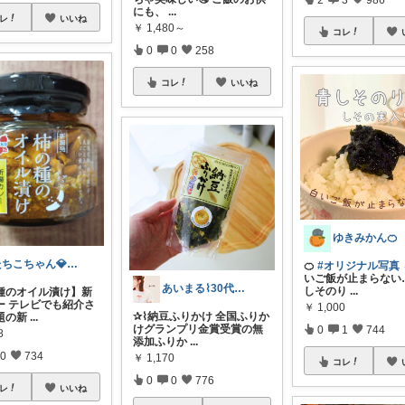
にも、
...
レ
いいね
￥
1,480～
コレ
0
0
258
コレ
いいね
ゆきみかん🍊
たちこちゃん💎🐢 月始めはオリ写中心
🍊
#オリジナル写真
いご飯が止まらない
あいまる⌇30代ワーママの暮らしと育児
しそのり
...
種のオイル漬け】新
ー テレビでも紹介さ
￥
1,000
✰⌇納豆ふりかけ 全国ふりか
題の新
...
けグランプリ金賞受賞の無
0
1
744
8
添加ふりか
...
0
734
￥
1,170
コレ
0
0
776
レ
いいね