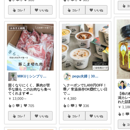
コ
コレ
いいね
コレ
いいね
MIKU | シンプリスト主婦
pegu夫婦｜30代ふたり暮らし🌿
固くなりにくく、豚肉が苦
＼クーポンで1,400円OFF！
手な娘も このお肉なら食べ
🉐／ 常温保存OK🙆忙しい日
てくれます🥩
...
で
...
【柿の
潟カレ
￥
13,000～
￥
4,380
れた話
0
1
705
0
3
336
￥
1,18
0
コレ
いいね
コレ
いいね
コ