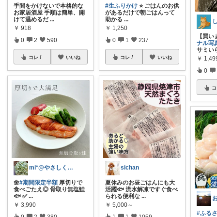
手間をかけないで本格的な
#生ふりかけ
⭐️ ごはんのお供
お家居酒屋 手順は簡単、開
があるだけで朝ごはんって
けて温めるだ
...
助かる
...
￥
918
￥
1,250
【買い
0
2
590
0
1
237
ナル写
サミい
コレ
いいね
コレ
いいね
￥
1,49
0
コ
mi*@やさしく整う暮らし
sichan
🌼
#期間限定半額
厚切りで
夏休みのお昼ごはんにも大
食べごたえ◎ 骨取り無塩鮭
活躍🐟 流水解凍ですぐ食べ
🐟️ ✅
...
られる便利な
...
￥
3,990
￥
5,000～
#ふる
0
2
380
1
1
1059