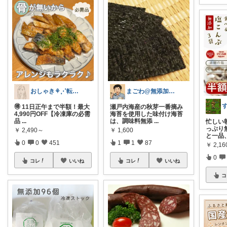
おしゃき⚘⋰転勤族の4歳👦🏻ママ
まごわ@無添加、オーガニック食品
🉐 11日正午まで半額！最大
瀬戸内海産の秋芽一番摘み
4,990円OFF【冷凍庫の必需
海苔を使用した味付け海苔
品
...
は、調味料無添
...
忙しい
っぷり
￥
2,490～
￥
1,600
と一品
0
0
451
1
1
87
￥
2,16
0
コレ
いいね
コレ
いいね
コ