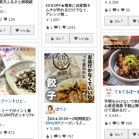
楽天ふるさと納税総
￥
6,399
10％OFF🔥簡単に自家製キ
...
ムチが作れるだけでなく、
0
6
50
000～
アレンジ無
...
2
134
￥
1,687
コレ
1
1
1041
レ
いいね
コレ
いいね
てるてるぼー
スプーン🥄ひとさじの暮らし
手間をかけないで本
お家居酒屋 手順は
ぽてと
けて温めるだ
...
トリーでポイント最
️1,000円ポッキリ‼️✨
￥
3,444～
【8/4🌷20:00〜2時間限定
#
50%OFFクーポン
5,3
...
0
0
596
00～
￥
5,360
0
872
コレ
1
0
797