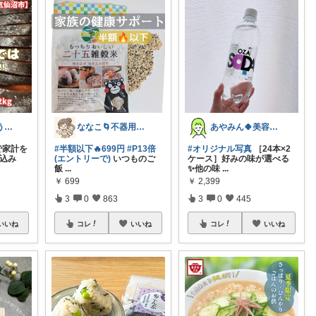
ひでいぬ🏠おうちをアイテムで快適！！
ななこ🌀不器用ママ￤家事＆育児グッズ
あやみん🍀美容×健康×子ども
で家計を
#半額以下🔥699円
#P13倍
#オリジナル写真
［24本×2
し込み
(エントリーで)
いつものご
ケース］好みの味が選べる
飯
...
✨他の味
...
￥
699
￥
2,399
3
0
863
3
0
445
いいね
コレ
いいね
コレ
いいね