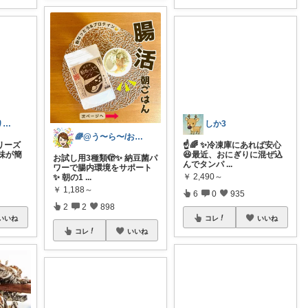
🌈@う〜ら〜/お得✨美味しい✨素敵✨
しか3
みえ🍖毎日ありがとう🐟️
お試し用3種類🫣✨ 納豆菌パ
ワーで腸内環境をサポート
☝️🌈 ✨冷凍庫にあれば安心
リーズ
✨ 朝の1
...
😆最近、おにぎりに混ぜ込
味が簡
んでタンパ
...
￥
1,188～
￥
2,490～
2
2
898
6
0
935
コレ
いいね
コレ
いいね
いいね