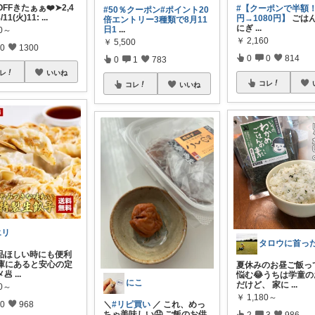
OFFきたぁぁ❤️➤2,4
#【クーポンで半額！
#50％クーポン
#ポイント20
/11(火)11:
...
円→1080円】
ごは
倍エントリー3種類で8月11
にぎ
...
日1
...
90～
￥
2,160
￥
5,500
0
1300
0
0
814
0
1
783
レ
いいね
コレ
コレ
いいね
エリ
品ほしい時にも便利
凍庫にあると安心の定
夏休みのお昼ご飯っ
メ🥟
...
悩む😂うちは学童
にこ
だけど、 家に
...
80～
￥
1,180～
＼
#リピ買い
／ これ、めっ
0
968
ちゃ美味しい🤤 ご飯のお供
2
3
986