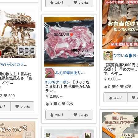
コレ
いいね
すら9⭐️心とカラダを満たす美味しいもの
【実質負担2,000円
応援！】 早めの申
みえ🍖毎日ありがとう🐟️
で、今年
...
朝の救世主！旨みた
無添加塩昆布🍚 「あ
￥
8,000～
#30％クーポン
【リッチな
、どう
...
こま切れ】黒毛和牛 A4/A5
0
0
428
0
ラン
...
2
290
￥
2,980～
コレ
3
0
925
レ
いいね
コレ
いいね