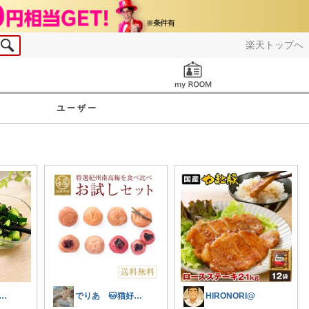
楽天トップへ
お知らせ
ユーザー
くす⌇ゆる暮らし𓂃𖠿
でりあ 🐱猫好きのグルメ
HIRONORI@