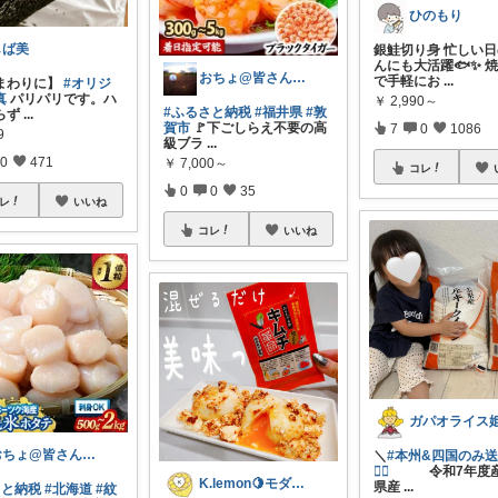
ひのもり
しば美
銀鮭切り身 忙しい
んにも大活躍🐟✨ 
おちょ@皆さん良いお買い物を😄🍀
で手軽にお
...
まわりに】
#オリジ
真
パリパリです。ハ
￥
2,990～
#ふるさと納税
#福井県
#敦
らず
...
賀市
🚩下ごしらえ不要の高
7
0
1086
9
級ブラ
...
0
471
￥
7,000～
コレ
0
0
35
レ
いいね
コレ
いいね
おちょ@皆さん良いお買い物を😄🍀
＼
#本州&四国のみ
❤️‍🔥
令和7年度産
K.lemon🍋モダン+家事楽+🐶
県産
...
さと納税
#北海道
#紋