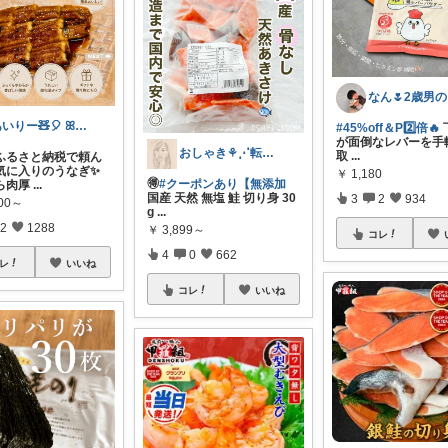
な
あいりー🧸🎈 ꕤ毎日を快適にꕤ
#45%off＆P2️⃣倍🔥
が面倒なレバーを手
おしゃき⚘⋰転勤族の4歳👦🏻ママ
取
...
年ふるさと納税で頼ん
気に入りのうなぎ✨
￥
1,180
🉐
#クーポンあり【無添加
ら肉厚
...
国産 天然 無塩 鮭 切り身 30
3
2
934
000～
g
...
2
1288
￥
3,899～
コレ
4
0
662
レ
いいね
コレ
いいね