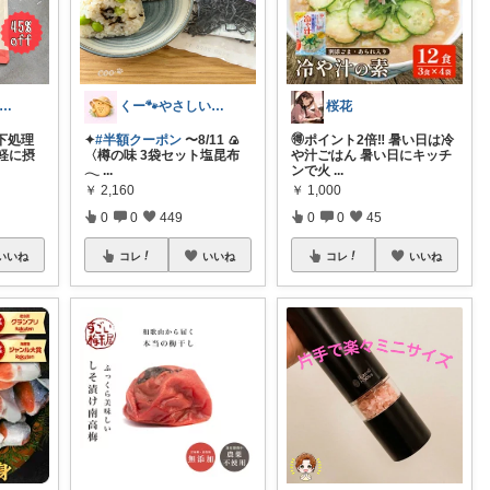
ん🌷2歳男の子ママ⿻*.アイコン変更
くー🐾やさしいものと健やか暮らし☕️
桜花
下処理
✦
#半額クーポン
〜8/11 🍙
🉐ポイント2倍‼️ 暑い日は冷
軽に摂
〈樽の味 3袋セット塩昆布
や汁ごはん 暑い日にキッチ
𓂃
...
ンで火
...
￥
2,160
￥
1,000
0
0
449
0
0
45
いいね
コレ
いいね
コレ
いいね