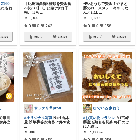
2160
【紀州南高梅8種類を贅沢食
🥩✨おうちで贅沢！やまと
んにもお
べ比べ♪】 しそ漬けや白干
豚のロースステーキ✨ ＼な
梅、はち
...
んと2.1k
...
￥
1,900
￥
11,180
0
0
242
0
0
158
いいね
コレ
いいね
コレ
いいね
タロウに首ったけ🌞朝コレ
サファリ‎💐profileにてお礼
ひでいぬ🏠おうちをアイテムで快適！！
て毎日
#オリジナル写真
Nori 丸木
#お買い物マラソン
✎⌇宮崎
のお弁当
屋 浅草手巻き海苔 2切20枚
県産若鶏もも切身 毎日のご
...
はん作
...
￥
808
￥
15,000～
0
0
450
0
0
356