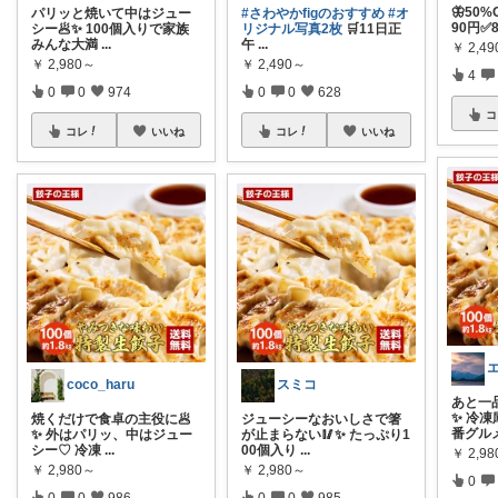
🦋50%
パリッと焼いて中はジュー
#さわやかfigのおすすめ
#オ
90円✅8
シー🥟✨ 100個入りで家族
リジナル写真2枚
🛒11日正
みんな大満
...
午
...
￥
2,4
￥
2,980～
￥
2,490～
4
0
0
974
0
0
628
コ
コレ
いいね
コレ
いいね
coco_haru
スミコ
あと一
✨ 冷
焼くだけで食卓の主役に🥟
ジューシーなおいしさで箸
番グル
✨ 外はパリッ、中はジュー
が止まらない🥢✨ たっぷり1
シー♡ 冷凍
...
00個入り
...
￥
2,9
￥
2,980～
￥
2,980～
0
0
0
986
0
0
985