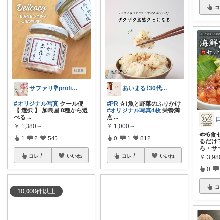
コ
サファリ‎💐profileにてお礼
あいまる⌇30代ワーママの暮らしと育児
#オリジナル写真
クール便
#PR
✰⌇魚と野菜のふりかけ
【 選択 】 加島屋 8種から選
#オリジナル写真4枚
栄養満
べる
...
点
...
￥
1,380～
￥
1,000～
🐟6
1
2
545
0
1
812
るだけ
ろ・サ
コレ
いいね
コレ
いいね
￥
3,98
0
コ
10,000
件
以上