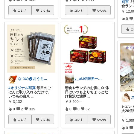
別市

合ラン
コレ
いいね
コレ
いいね
￥
12,
0
コ
なつめ🏠️おうち時間大好き
y_uki＠限界一人暮らしの時短ごはん
#オリジナル写真
毎日のご
朝食やランチのお供に🍲 休
はんに取り入れるだけで、
日はいつもよりちょっとだ
いつもの白米
...
け贅沢な濃厚
...
￥
3,132
￥
3,400～
✨エン
0
2
339
0
0
32
大20倍‼
...
コレ
いいね
コレ
いいね
￥
1,0
0