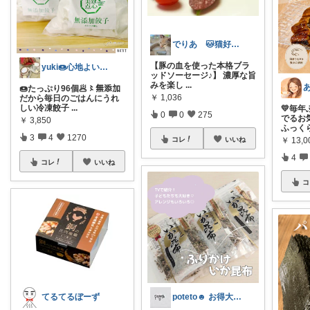
でりあ 🐱猫好きのグルメ
【豚の血を使った本格ブラ
yuki🍩心地よいものに囲まれて💛
ッドソーセージ♪】 濃厚な旨
みを楽し
...
🍩たっぷり96個🥟〻無添加
￥
1,036
だから毎日のごはんにうれ
しい冷凍餃子
...
💛毎
0
0
275
でるお
￥
3,850
ふっく
3
4
1270
コレ
いいね
￥
13,
4
コレ
いいね
コ
てるてるぼーず
poteto☻ お得大好き💜