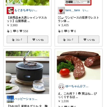
もぐきち＠ちい活など🎊購入感謝
taro__taro いらっしゃませ🎶
【赤秀品★大房シャインマスカ
🏴‍☠️🍳 ワンピースの世界でレスト
ット】山梨県産
...
ラン体
...
￥
3,980
￥
3,405
1
0
558
0
0
6
コレ
いいね
コレ
いいね
ゆーちゃん@フォロワーさまから購入💕
え、これ何？！😳 実はね… び
っくりするほ
...
ハッピーショッパー77
￥
1,036
【SALIU】炭焼きグリル 大 陶
0
0
6