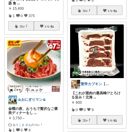
器 食
...
￥
15,400
コレ
いいね
1
0
375
コレ
いいね
聖帝カブキン【北海道を推す者】
【これが鹿肉の最高峰!?とろけ
る旨み！北海
...
🍙おにぎりマン🍙
￥
600
金曜の夜、おうちで贅沢なご褒
0
0
9
美ディナーをし
...
￥
3,750～
コレ
いいね
ありこま
さんのコレ！
1
0
4