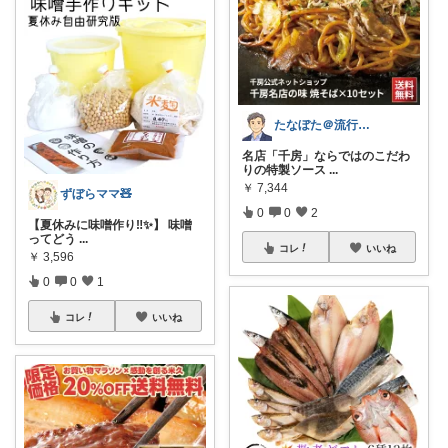
たなぼた＠流行りモノ好きオヤジ
名店「千房」ならではのこだわ
りの特製ソース
...
￥
7,344
ずぼらママ🧸
0
0
2
【夏休みに味噌作り‼️✨️】 味噌
ってどう
...
コレ
いいね
￥
3,596
0
0
1
コレ
いいね