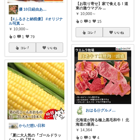
【お取り寄せ】家で食える！道
東の激ウマグル
...
優 10日経由ありがとうございます
￥
10,000～
【
#ふるさと納税優】
#オリジナ
0
0
15
ル写真
...
￥
10,000～
コレ
いいね
0
1
79
コレ
いいね
おはる@グルメ番長
北海道が誇る極上黒毛和牛！ 北
海道の最高
...
からだ想い日和
￥
14,364
「夏に大人気の『ゴールドラッ
0
0
4
シュ』や『甘々
...