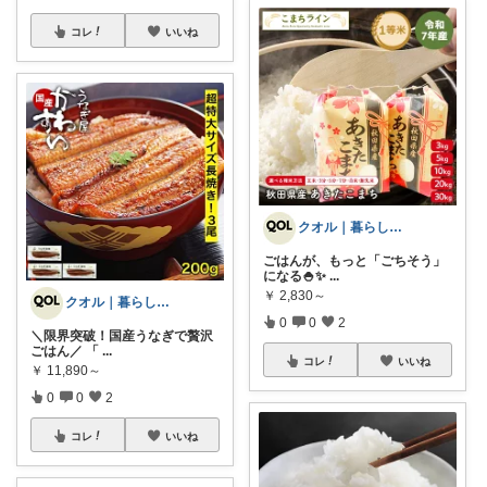
コレ
いいね
クオル｜暮らしの「質」爆上げ🈁
ごはんが、もっと「ごちそう」
になる🍚✨
...
￥
2,830～
クオル｜暮らしの「質」爆上げ🈁
0
0
2
＼限界突破！国産うなぎで贅沢
ごはん／ 「
...
コレ
いいね
￥
11,890～
0
0
2
コレ
いいね