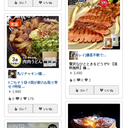
コレ
いいね
レイ|優柔不断で選べない🥲
贅沢なひとときをどうぞ✨ 【送
料無料】極
...
￥
3,490
💂リチャキン/建築→建設🏗️派遣転職
0
0
2
#ごちそう😋
#我が家のお取り寄
せ
#時短
...
コレ
いいね
￥
1,980
0
3
179
コレ
いいね