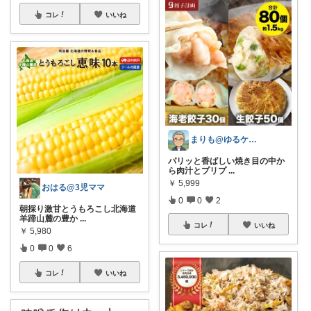
コレ
いいね
まりも@ゆるケア生活
パリッと香ばしい焼き目の中か
ら肉汁とプリプ
...
￥
5,999
おはる@3児ママ
0
0
2
朝採り激甘とうもろこし北海道
羊蹄山麓の豊か
...
コレ
いいね
￥
5,980
0
0
6
コレ
いいね