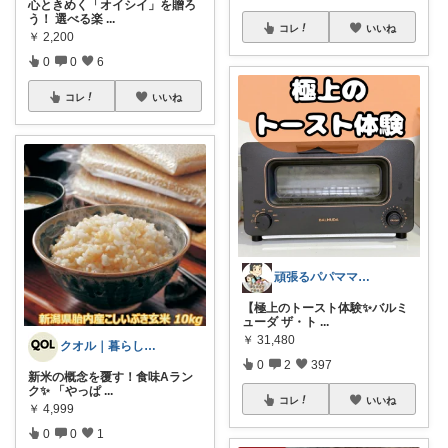
心ときめく「オイシイ」を贈ろ
う！ 選べる楽
...
コレ
いいね
￥
2,200
0
0
6
コレ
いいね
頑張るパパママ応援隊@育児・子供用品紹介
【極上のトースト体験✨バルミ
ューダ ザ・ト
...
￥
31,480
クオル｜暮らしの「質」爆上げ🈁
0
2
397
新米の概念を覆す！食味Aラン
ク✨ 「やっぱ
...
コレ
いいね
￥
4,999
0
0
1