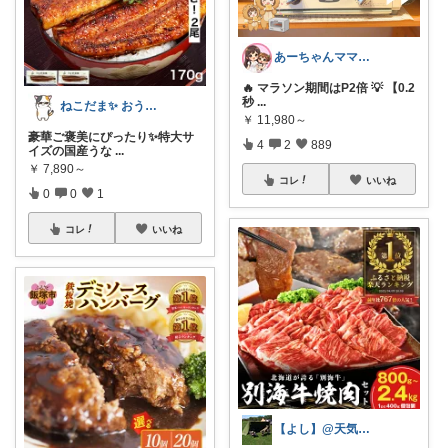
あーちゃんママ🐣朝コレ5時✨2y娘
🔥 マラソン期間はP2倍 💡 【0.2
秒
...
ねこだま✨ おうち時間充実ROOM🐾
￥
11,980～
豪華ご褒美にぴったり✨特大サ
4
2
889
イズの国産うな
...
￥
7,890～
コレ
いいね
0
0
1
コレ
いいね
【よし】@天気のいい日はアウトドアだべさ