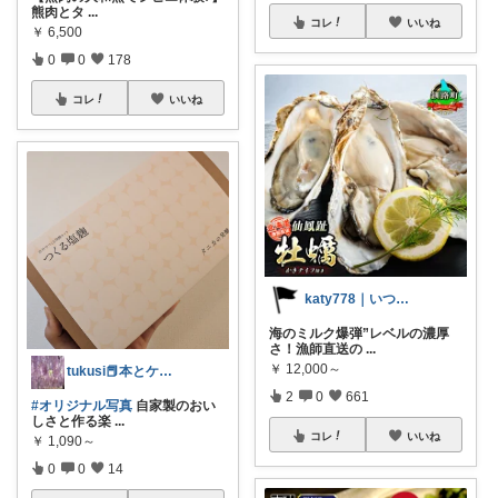
熊肉とタ
...
コレ
いいね
￥
6,500
0
0
178
コレ
いいね
katy778｜いつも有難うございます✨
海のミルク爆弾”レベルの濃厚
さ！漁師直送の
...
￥
12,000～
tukusi📕本とケーキの快適な時間を
2
0
661
#オリジナル写真
自家製のおい
しさと作る楽
...
コレ
いいね
￥
1,090～
0
0
14