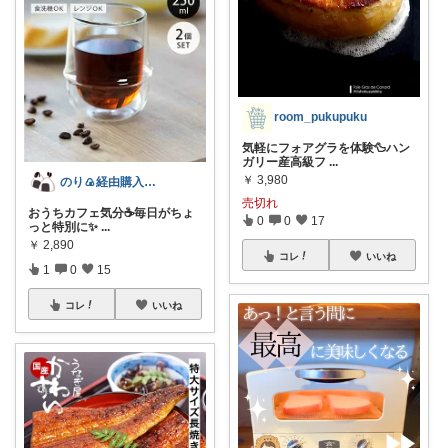
room_pukupuku
気軽にフォアグラを体験🦆ハン
ガリー産高級フ
...
￥
3,980
のり🍙経由購入ありがとうございます🍙
売切れ
おうちカフェ気分☕️毎日がちょ
0
0
17
っと特別に✨
...
￥
2,890
コレ
いいね
1
0
15
コレ
いいね