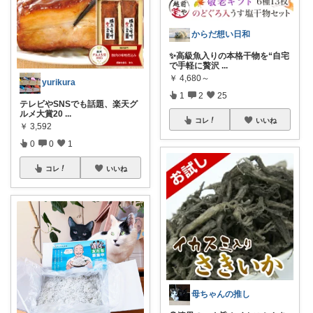
からだ想い日和
✨高級魚入りの本格干物を“自宅
で手軽に贅沢
...
￥
4,680～
yurikura
1
2
25
テレビやSNSでも話題、楽天グ
ルメ大賞20
...
コレ
いいね
￥
3,592
0
0
1
コレ
いいね
母ちゃんの推し