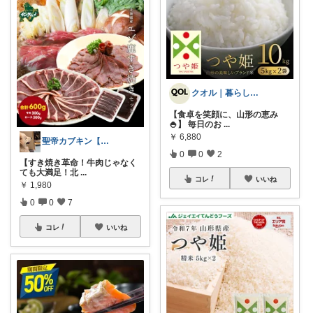
クオル｜暮らしの「質」爆上げ🈁
【食卓を笑顔に、山形の恵み
🍚】 毎日のお
...
￥
6,880
聖帝カブキン【北海道を推す者】
0
0
2
【すき焼き革命！牛肉じゃなく
ても大満足！北
...
コレ
いいね
￥
1,980
0
0
7
コレ
いいね