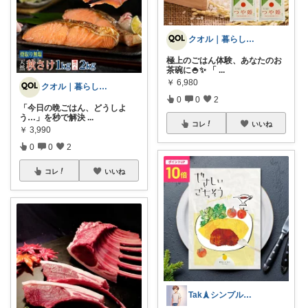
クオル｜暮らしの「質」爆上げ🈁
極上のごはん体験、あなたのお
茶碗に🍚✨ 「
...
￥
6,980
クオル｜暮らしの「質」爆上げ🈁
0
0
2
「今日の晩ごはん、どうしよ
う…」を秒で解決
...
コレ
いいね
￥
3,990
0
0
2
コレ
いいね
Tak🗼シンプルで健康的な暮らし