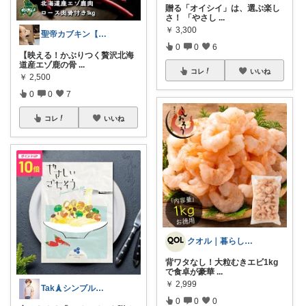
贈る「オイシイ」は、選ぶ楽し
さ！ 「やさし
...
￥
3,300
聖帝カブキン【北海道を推す者】
0
0
6
【映える！かぶりつく贅沢北海
道産エゾ鹿の骨
...
コレ
いいね
￥
2,500
0
0
7
コレ
いいね
クオル｜暮らしの「質」爆上げ🈁
背ワタなし！大粒むきエビ1kg
で食卓が豪華
...
￥
2,999
Tak🗼シンプルで健康的な暮らし
0
0
0