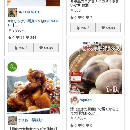
🦑漆黒のコク旨！イカスミさき
いか🖤 お酒
...
￥
550
GREEN NOTE
0
0
7
#オリジナル写真
×２枚
#20％OF
F
【
...
コレ
いいね
￥
3,890～
0
14
344
コレ
いいね
rapirapi
活（生きた状態）で届くからこ
その弾力あるぷ
...
￥
4,400～
でりあ 🐱猫好きのグルメ
0
0
0
【熊肉の大和煮でジビエ体験♪】