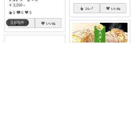
￥
3,200～
コレ
いいね
0
0
5
3,605
件
コレ
いいね
ゆうすけ@罪悪感ないスイーツを探し中
【二郎系】ガッツリ食べて元気
満タン！お取り
...
￥
4,980～
0
0
22
ﾁｮｺﾘﾝ★多忙につきしばらく休止します
コレ
いいね
17種類の選りすぐりのこだわり
の天然塩をブ
...
￥
2,500