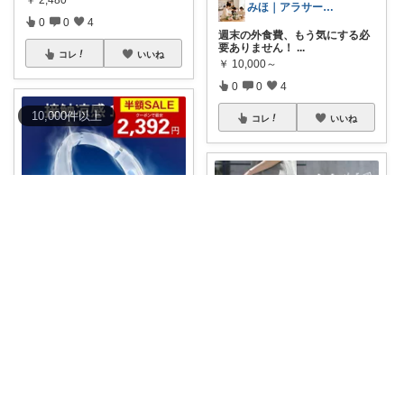
みほ｜アラサー主婦｜共働き｜2児育児中
0
0
4
週末の外食費、もう気にする必
要ありません！
...
コレ
いいね
￥
10,000～
0
0
4
10,000
件
以上
コレ
いいね
たま🐈🎀ラクして可愛い神コスパ品
危険なレベルの猛暑を乗り切る
ための最強アイ
...
￥
5,980
ロンちゃん
2
0
767
✨これ、絶対欲しい！楽ちんだ
けどおしゃれす
...
コレ
いいね
￥
3,960