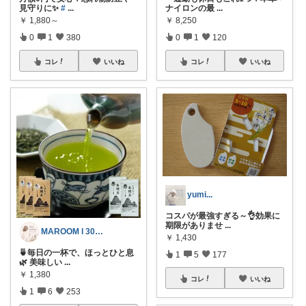
見守りに✨
#
...
ナイロンの最
...
￥
1,880～
￥
8,250
0
1
380
0
1
120
コレ
いいね
コレ
いいね
yumi...
コスパが最強すぎる～👌効果に
期限がありませ
...
MAROOM l 30代の愛用品🧡
￥
1,430
🍵毎日の一杯で、ほっとひと息
1
5
177
🌿 美味しい
...
￥
1,380
コレ
いいね
1
6
253