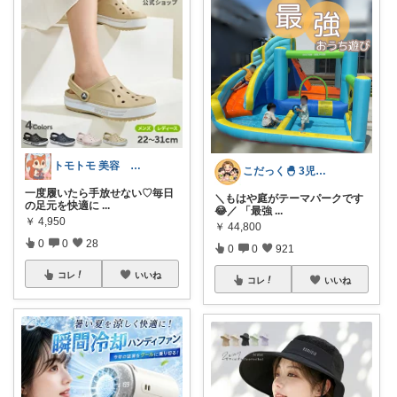
トモトモ 美容 食品 子育てルーム
こだっく🐣 3児のママ
一度履いたら手放せない♡毎日
＼もはや庭がテーマパークです
の足元を快適に
...
😂／ 「最強
...
￥
4,950
￥
44,800
0
0
28
0
0
921
コレ
いいね
コレ
いいね