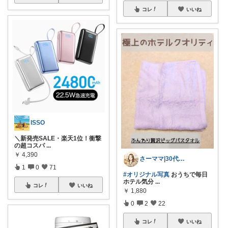
コレ
いいね
ISSO
＼新発売SALE・楽天1位！衝撃
の超コスパ
...
￥
4,390
さーママ|30代小2女児ママ🎀
1
0
71
#オリジナル写真
おうちで毎日
ホテル気分
...
コレ
いいね
￥
1,880
0
2
22
コレ
いいね