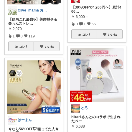
【30%OFFで4,200円〜】累計4
Olive_mama おしゃれと暮らし
00
...
￥
6,000～
​【結局これ最強✨】美脚魅せ＆
楽ちんストレ
...
0
1
56
￥
2,970
コレ
いいね
1
0
119
コレ
いいね
とろ
hikari.さんとのコラボで生まれ
はーまん
たベー
...
￥
6,688
今なら56%OFF💥 狙ってた人今