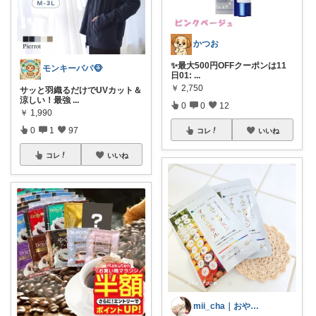
かつお
✨最大500円OFFクーポンは11
モンキーパパ🐵
日01:
...
￥
2,750
サッと羽織るだけでUVカット＆
涼しい！最強
...
0
0
12
￥
1,990
0
1
97
コレ
いいね
コレ
いいね
mii_cha｜おやつと暮らし🌷