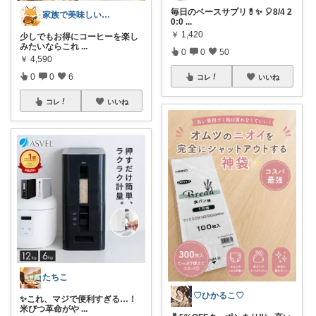
毎日のベースサプリ💊✨ 🎈8/4 2
家族で美味しい｜お取り寄せグルメ大好き
0:0
...
￥
1,420
少しでもお得にコーヒーを楽し
みたいならこれ
...
0
0
50
￥
4,590
0
0
6
コレ
いいね
コレ
いいね
たちこ
♡ひかるこ♡
✨これ、マジで便利すぎる…！
米びつ革命がや
...