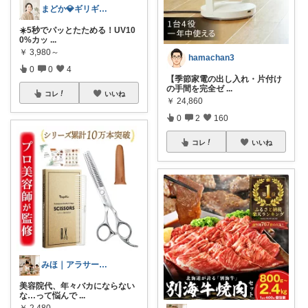
まどか💎ギリギリアラサーOL
☀️5秒でパッとたためる！UV10
0%カッ
...
￥
3,980～
hamachan3
0
0
4
【季節家電の出し入れ・片付け
の手間を完全ゼ
...
コレ
いいね
￥
24,860
0
2
160
コレ
いいね
みほ｜アラサー主婦｜共働き｜2児育児中
美容院代、年々バカにならない
な…って悩んで
...
￥
2,480