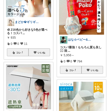
まどか💎ギリギリアラサーOL
🎨 216色から好きな5色が選べ
る！コスパ
...
￥
935
はな☆ベビー&キッズ
0
0
11
コスパ最強！もちろん質も良し
🙆‍♀️ 我
...
コレ
いいね
￥
5,956～
0
0
794
コレ
いいね