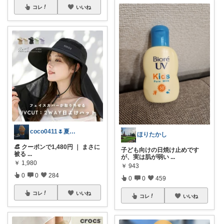
コレ
いいね
coco0411🌷夏グッズ色々🌻
ほりたかし
👒 クーポンで1,480円 ｜ まさに
子ども向けの日焼け止めです
被る
...
が、実は肌が弱い
...
￥
1,980
￥
943
0
0
284
0
0
459
コレ
いいね
コレ
いいね