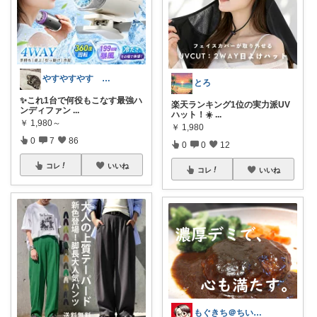
やすやすやす 経由購入感謝します🫶
とろ
✨これ1台で何役もこなす最強ハ
楽天ランキング1位の実力派UV
ンディファン
...
ハット！☀️
...
￥
1,980～
￥
1,980
0
7
86
0
0
12
コレ
いいね
コレ
いいね
もぐきち＠ちい活など🎊購入感謝