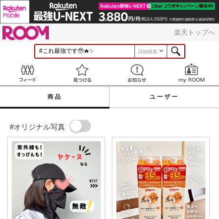
ROOM
楽天トップへ
詳細検索
Feed
見つける
お知らせ
商品
ユーザー
#オリジナル写真