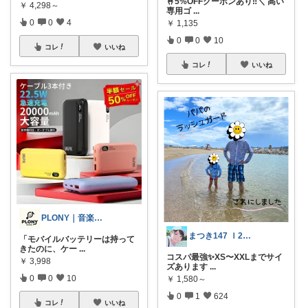
🤞5%OFFクーポンあり‼️＼ 高い
￥
4,298～
専用ゴ
...
0
0
4
￥
1,135
0
0
10
コレ
いいね
コレ
いいね
PLONY｜音楽・DTM・ガジェット
まつき147 Ｉ2児ママ脱転勤族ぐらし
「モバイルバッテリーは持って
きたのに、ケー
...
コスパ最強✨XS〜XXLまでサイ
￥
3,998
ズあります
...
0
0
10
￥
1,580～
0
1
624
コレ
いいね