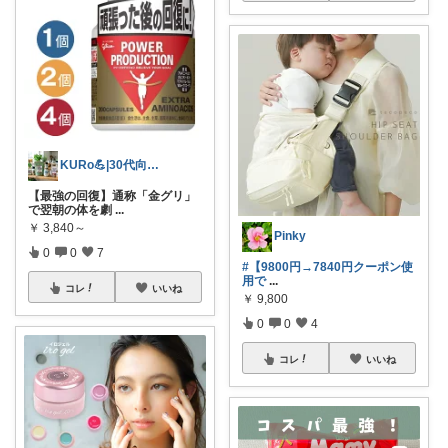
KURo💪|30代向け健康美容関連商品
【最強の回復】通称「金グリ」
で翌朝の体を劇
...
￥
3,840～
Pinky
0
0
7
#【9800円→7840円クーポン使
用で
...
コレ
いいね
￥
9,800
0
0
4
コレ
いいね