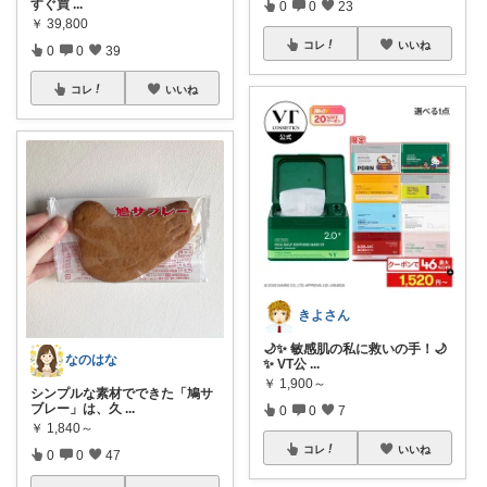
すぐ買
...
0
0
23
￥
39,800
コレ
いいね
0
0
39
コレ
いいね
きよさん
🌙✨ 敏感肌の私に救いの手！🌙
なのはな
✨ VT公
...
￥
1,900～
シンプルな素材でできた「鳩サ
ブレー」は、久
...
0
0
7
￥
1,840～
コレ
いいね
0
0
47