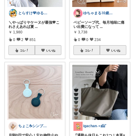
とらすけ💙ゆるミニマリストの愛用品
ゆちゃまる⌇ 0歳ベビーとママ楽グッズ
＼やっぱりヤケーヌが最強💙こ
ベビーソープ代、毎月地味に痛
れさえあれば夏
...
い出費になって
...
￥
1,980
￥
3,738
0
2
851
0
0
234
コレ
いいね
コレ
いいね
ちょこ☕️シンプルで快適な暮らし🌱
igachan˖⋆𓊝ﾟ
月額0円で安心！忘れ物防止や
『通勤も休日もこれ1つ！本革×