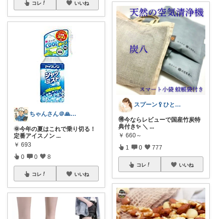
コレ
いいね
スプーン🥄ひとさじの暮らし
ちゃんさん＠🙏kansya👶1👶0
🉐今ならレビューで国産竹炭特
典付き✨ ＼
...
🌞今年の夏はこれで乗り切る！
￥
660～
定番アイスノン
...
￥
693
1
0
777
0
0
8
コレ
いいね
コレ
いいね