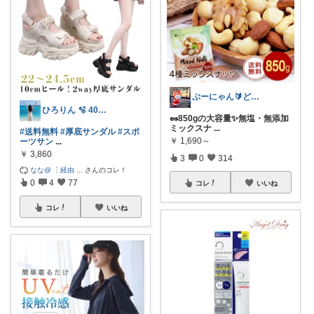
ぶーにゃん🔰どうしたら売れるかな😭
ひろりん 🫧 40代美容とファッション
🥜850gの大容量✨無塩・無添加
ミックスナ
...
#送料無料
#厚底サンダル
#スポ
￥
1,690～
ーツサン
...
￥
3,860
3
0
314
なな@ ︙経由
...
さんのコレ！
0
4
77
コレ
いいね
コレ
いいね