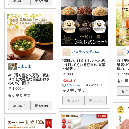
コレ
いいね
パステル女子の丁寧な暮らし🌸
\毎日のごはんをちょっと格
🍋【
上げしてくれる存在✨/ 玄米
酵素×
しましま
や雑穀
...
屋の「
￥
880
￥
2,98
🌿【香り豊かで万能！訳あ
りでも大満足な国産あおさ
掲載終了
0
のり✨】 開け
...
ぴな/IG@p
...
さんのコレ！
￥
1,000～
0
0
3
コ
0
0
3
コレ
いいね
コレ
いいね