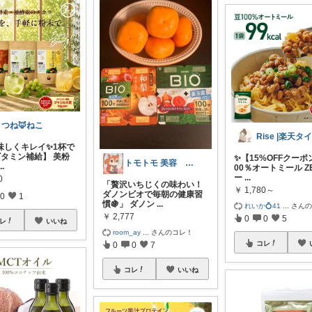
きつね🦊ねこ
美味しくキレイ✨1杯で
ビタミン補給】 美粉
✨【15%OFFクーポ
トモトモ 美容 食品 子育てルーム
...
00％オートミール Z
ー
...
0
「贅沢いちじくの味わい！
￥
1,780～
ダノンビオで毎朝の健康習
0
1
慣🍇」 ダノン
...
れいか💍41
...
さん
￥
2,777
0
0
5
レ
いいね
room_ay
...
さんのコレ！
コレ
0
0
7
コレ
いいね