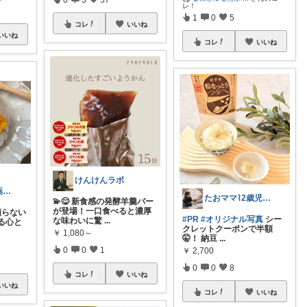
レ！
1
0
5
コレ
いいね
いいね
コレ
いいね
けんけんラボ
薬に頼らない薬剤師yumipo👩‍⚕️
たおママ⌇2歳児ママの爆買いグッズ
💫😋 新食感の発酵羊羹バー
が登場！一口食べると濃厚
に頼らない
#PR
#オリジナル写真
シー
な味わいに驚
...
る心と
クレットクーポンで半額
￥
1,080～
🤫！ 納豆
...
0
0
1
￥
2,700
0
0
8
コレ
いいね
いいね
コレ
いいね