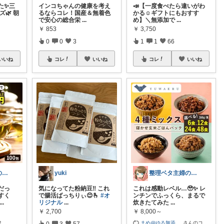
た✨三
インコちゃんの健康を考え
📣【一度食べたら違いがわ
🌿 朝
るならコレ！国産＆無着色
かる☺️ギフトにもおすす
で安心の総合栄
...
め】＼無添加で
...
￥
853
￥
3,750
0
0
3
1
1
66
いいね
コレ
いいね
コレ
いいね
パステル女子の丁寧な暮らし🌸
yuki
整理ベタ主婦の家事ラクROOM
だっ
気になってた粉納豆‼️ これ
これは感動レベル…🥹✨ レ
すく
で腸活ばっちりぃ😊🫰
#オ
ンチンでふっくら、まるで
...
リジナル
...
炊きたてみた
...
￥
2,700
￥
8,000～
！
まめ@ゆる無添
...
さんのコ
0
3
57