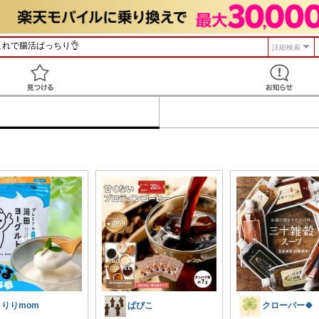
詳細検索
見つける
りりりmom
ぱぴこ
クローバー🍀