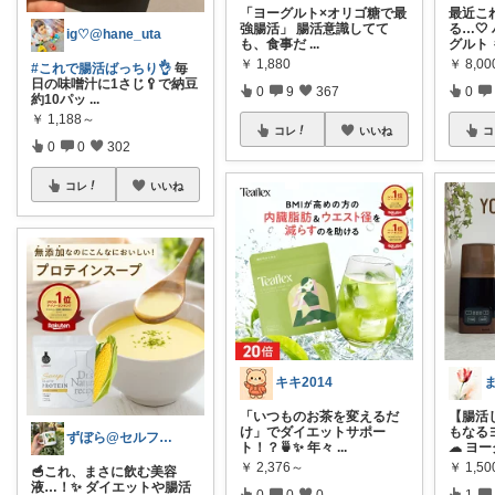
「ヨーグルト×オリゴ糖で最
最近こ
強腸活」 腸活意識してて
る…
ig♡@hane_uta
も、食事だ
...
グルト
￥
1,880
￥
8,0
#これで腸活ばっちり👌
毎
日の味噌汁に1さじ🥄で納豆
0
9
367
0
約10パッ
...
￥
1,188～
コレ
いいね
コ
0
0
302
コレ
いいね
キキ2014
「いつものお茶を変えるだ
【腸活
け」でダイエットサポー
もなる
ずぼら@セルフケア🐥
ト！？🍵✨ 年々
...
☁ ヨー
￥
2,376～
￥
1,5
🥣これ、まさに飲む美容
液…！✨ ダイエットや腸活
0
0
0
1