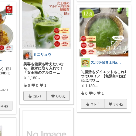
ミニリュウ
Rise |楽天タイムセールお得情報
ズボラ保育士Nappy
美容も健康も叶えたいな
ら、絶対に取り入れて！
ン】豆1
＼腸活もダイエットもこれ1
「女王様のアルロー
...
ENBミ
つでOK！／ 【無添加×ねば
￥
1,180～
ねばパワ
...
0
0
1
￥
1,180～
のコレ！
0
0
1
コレ
いいね
コレ
いいね
いいね