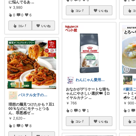
に悩んでるあ
...
￥
3,980
コレ
いいね
コ
0
0
6
コレ
いいね
わんにゃん愛用品もふもふROOM
おなかがデリケートな猫ち
#腸活
ゃんにやさしい選択🍽️【ロ
ートミ
パステル女子の丁寧な暮らし🌸
イヤルカナン
...
🥣✨ こ
￥
766
￥
900
理想の麺見つけたかも？豆1
00％なのにモチっとつる
0
0
1
0
ん、罪悪感ゼ
...
￥
2,620～
コレ
いいね
コ
0
0
8