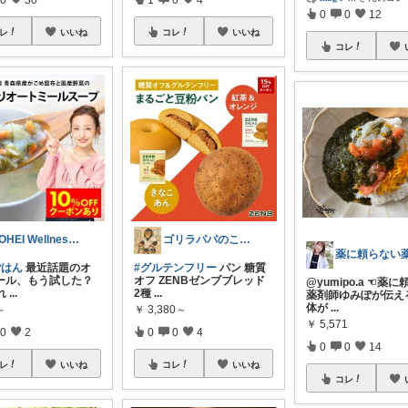
0
0
12
レ
いいね
コレ
いいね
コレ
YOHEI Wellness Room
ゴリラパパのこれイチ推し【厳選】
ごはん
最近話題のオ
#グルテンフリー
パン 糖質
ール、もう試した？
オフ ZENBゼンブブレッド
@yumipo.a ☜薬
れ
...
2種
...
薬剤師ゆみぽが伝え
体が
...
～
￥
3,380～
￥
5,571
0
2
0
0
4
0
0
14
レ
いいね
コレ
いいね
コレ