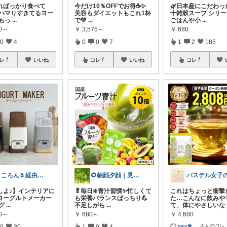
ればっかり食べて
今だけ10％OFFでお得☕️✨
🌿日本産にこだわっ
 ハマりすきてるヨー
美容もダイエットもこれ1杯
十雑穀スープ シリーズ
 もっ
...
で💛
...
ごはんや小
...
00～
￥
3,575～
￥
680
0
4
0
0
7
1
2
185
レ
いいね
コレ
いいね
コレ
まころん🌷経由購入感謝です✨
🌻朝顔夕顔｜見て下さり有難う🫧
しよ♪】インテリアに
🥬毎日❇️青汁習慣✨忙しくて
これはちょっと衝撃
ヨーグルトメーカー
も栄養バランスばっちり💪
た…こんなに飲みや
グ
...
不足しがち
...
て、体にやさしいな
00～
￥
680～
￥
4,680
𝐦𝐮𝐠
...
さんのコレ
0
30
1
0
4