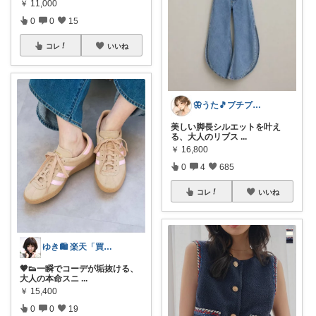
￥
11,000
0
0
15
コレ
いいね
🦋うた🎵プチプラでも妥協したくない
美しい脚長シルエットを叶え
る、大人のリブス
...
￥
16,800
0
4
685
コレ
いいね
ゆき🛍️ 楽天「買ってよかった」を厳選
🤎👟一瞬でコーデが垢抜ける、
大人の本命スニ
...
￥
15,400
0
0
19