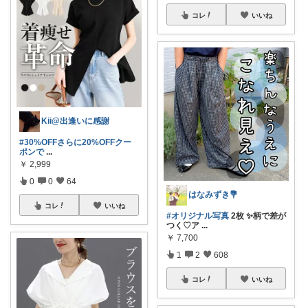
コレ
いいね
Kii@出逢いに感謝
#30%OFFさらに20%OFFクー
ポンで
...
￥
2,999
0
0
64
はなみずき💐
コレ
いいね
#オリジナル写真
2枚 ✨柄で差が
つく♡ア
...
￥
7,700
1
2
608
コレ
いいね