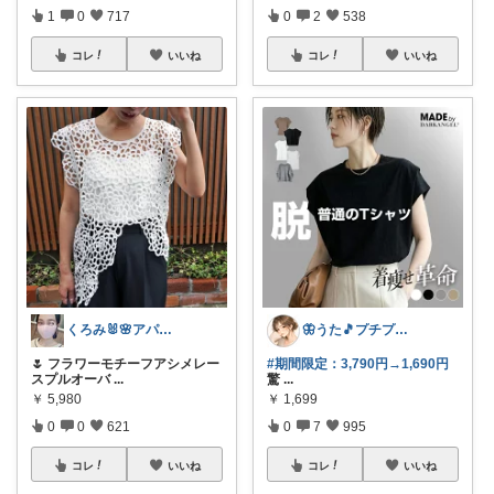
1
0
717
0
2
538
コレ
いいね
コレ
いいね
くろみ🐰🌸アパレル✨
🦋うた🎵プチプラでも妥協したくない
🌷 フラワーモチーフアシメレー
#期間限定：3,790円→1,690円
スプルオーバ
...
驚
...
￥
5,980
￥
1,699
0
0
621
0
7
995
コレ
いいね
コレ
いいね