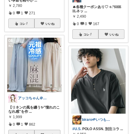
い季節も軽やか
...
￥
2,780
🔥各種クーポンあり♡ ⟡.*𝕊ℍ𝔼
𝕀𝕃ネッ
...
0
1
271
￥
2,490
0
0
167
コレ
いいね
コレ
いいね
アッコちゃん＠ファッション＆美容💄好き
【リネンの風を纏う✨"憧れのこ
なれ感"を作
...
￥
1,999
biraro🌱いつもありがとう♡
0
1
862
#U.S.
POLO ASSN. 別注コラ
...