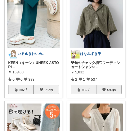
いる🐬きれいめカジュアル👗
はなみずき💐
KEEN（キーン）UNEEK ASTO
💙旬のチェック柄♡フーディシ
RI
...
ョートシャツ✨
...
￥
15,400
￥
5,032
0
0
383
2
1
537
コレ
いいね
コレ
いいね