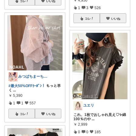
￥
4,950
コレ
いいね
1
3
526
コレ
いいね
みつばちまーちᵀᴴᴬᴺᴷ ᵞᴼᵁ ◡̈*
#最大50%OFFｸｰﾎﾟﾝ！
もっと早
く
...
￥
5,390
1
1
557
ユエリ
コレ
いいね
これ、1枚でおしゃれ見え♡✨綿
100％のや
...
￥
2,999
0
0
185