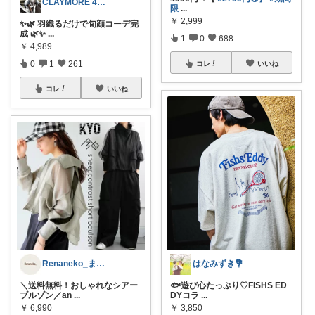
CLAYMORE 4日経由購入感謝です
限
...
￥
2,999
✨🌿 羽織るだけで旬顔コーデ完
成 🌿✨
...
1
0
688
￥
4,989
0
1
261
コレ
いいね
コレ
いいね
Renaneko_まったりな生活
はなみずき💐
＼送料無料！おしゃれなシアー
🐟遊び心たっぷり♡FISHS ED
ブルゾン／an
...
DYコラ
...
￥
6,990
￥
3,850