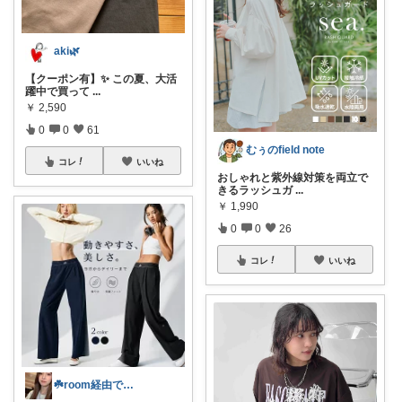
aki🌿
【クーポン有】✨ この夏、大活
躍中で買って
...
￥
2,590
0
0
61
むぅのfield note
コレ
いいね
おしゃれと紫外線対策を両立で
きるラッシュガ
...
￥
1,990
0
0
26
コレ
いいね
☘️room経由で散財してます♪