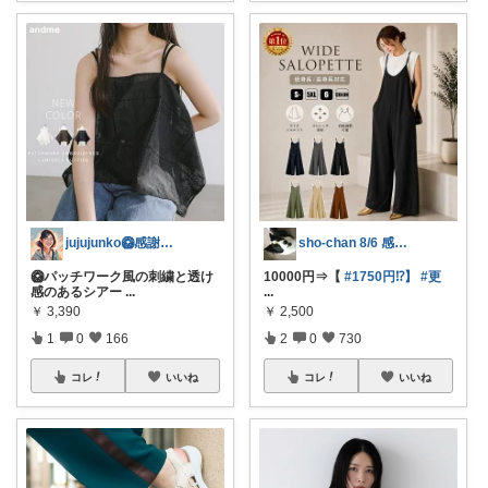
jujujunko🥝感謝です✨️✨️
sho-chan 8/6 感謝🩷
🥝パッチワーク風の刺繍と透け
10000円⇒【
#1750円⁉️】
#更
感のあるシアー
...
...
￥
3,390
￥
2,500
1
0
166
2
0
730
コレ
いいね
コレ
いいね