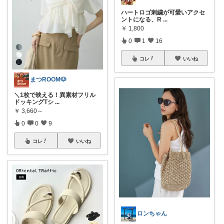
ハートロゴ刺繍が可愛いアクセ
ントになる、R
...
￥
1,800
0
1
16
コレ
いいね
まつROOM🐶
＼1枚で映える！異素材フリル
ドッキングTシ
...
￥
3,660～
0
0
9
コレ
いいね
ロンちゃん