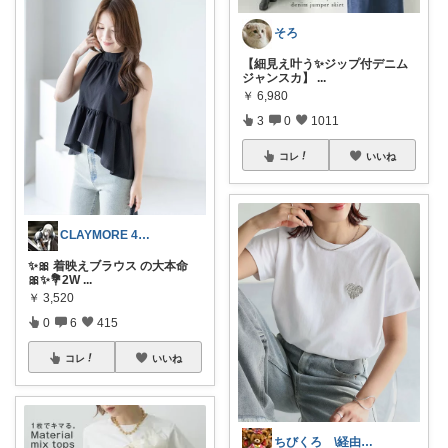
そろ
【細見え叶う✨ジップ付デニム
ジャンスカ】
...
￥
6,980
3
0
1011
コレ
いいね
CLAYMORE 4日経由購入感謝です
✨🎀 着映えブラウス の大本命
🎀✨💐2W
...
￥
3,520
0
6
415
コレ
いいね
ちびくろ \経由購入ありがとうござます/