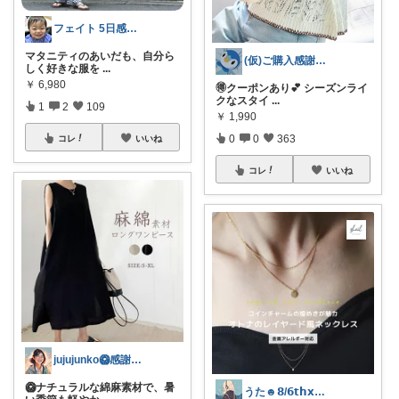
フェイト 5日感謝です😊
マタニティのあいだも、自分ら
(仮)ご購入感謝致します😊
しく好きな服を
...
￥
6,980
🉐クーポンあり💕 シーズンライ
クなスタイ
...
1
2
109
￥
1,990
0
0
363
コレ
いいね
コレ
いいね
jujujunko🥝感謝です✨️✨️
🥝ナチュラルな綿麻素材で、暑
うた☻𝟴/𝟲𝘁𝗵𝘅ᜊ⍤⃝ᜊ