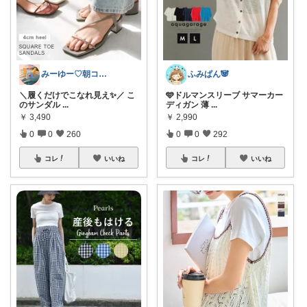
みーゆー♡朝コレ♡ママお助け隊
ふみぱん🐼
＼履くだけでこなれ見え✨／ こ
🩵ドルマンスリーブ サマーカー
のサンダル
...
ディガン 薄
...
￥
3,490
￥
2,990
0
0
260
0
0
292
コレ
いいね
コレ
いいね