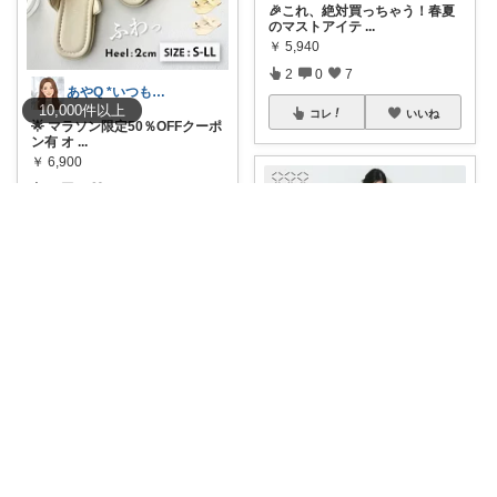
🎉これ、絶対買っちゃう！春夏
のマストアイテ
...
￥
5,940
2
0
7
あやQ *いつもありがとうございます*
10,000
件
以上
コレ
いいね
🌟 マラソン限定50％OFFクーポ
ン有 オ
...
￥
6,900
0
0
18
コレ
いいね
ましゅまろ
【セール特価🉐🩵】coca ライ
トエンボス
...
￥
1,490
0
0
11