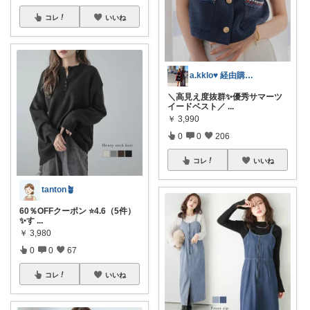
コレ
いいね
a.kklo♥ 経由購入感謝です💕
＼高見え度抜群✨優秀サマーツ
イードベスト／
...
￥
3,990
0
0
206
コレ
いいね
tanton🪴
60％OFFクーポン ⭐4.6（5件）
✨す
...
￥
3,980
0
0
67
コレ
いいね