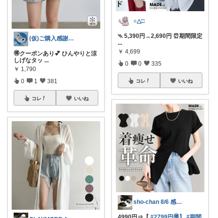
○△□
⳹ 5,390円→2,690円 ⏰期間限定
(仮)ご購入感謝致します😊
...
￥
4,699
🉐クーポンあり💕 ひんやりと涼
しげなタッ
...
0
0
335
￥
1,790
0
1
381
コレ
いいね
コレ
いいね
sho-chan 8/6 感謝🩷
4990円⇒【
#2799円🉐】
#期間