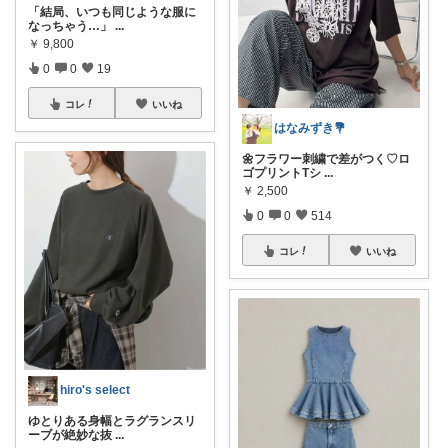
「結局、いつも同じような服に
なっちゃう…」
...
￥
9,800
0
0
19
コレ
いいね
はなみずき💐
🌼フラワー刺繍で差がつく♡ロ
ゴプリントTシ
...
￥
2,500
0
0
514
コレ
いいね
hiro's select
ゆとりある身幅とラグランスリ
ーブが絶妙な抜
...