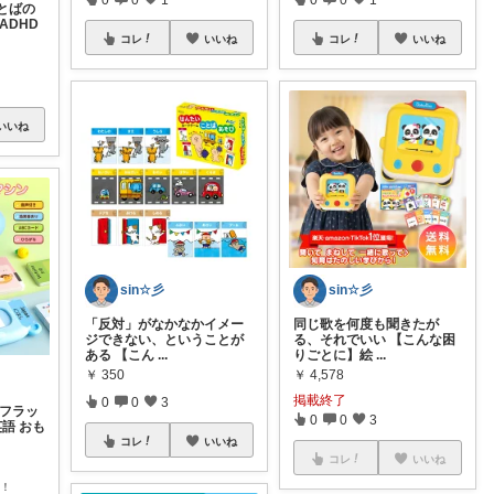
とばの
ADHD
コレ
いいね
コレ
いいね
いいね
sin☆彡
sin☆彡
「反対」がなかなかイメー
同じ歌を何度も聞きたが
ジできない、ということが
る、それでいい 【こんな困
ある 【こん
...
りごとに】絵
...
￥
350
￥
4,578
掲載終了
0
0
3
 フラッ
0
0
3
英語 おも
コレ
いいね
コレ
いいね
レ！