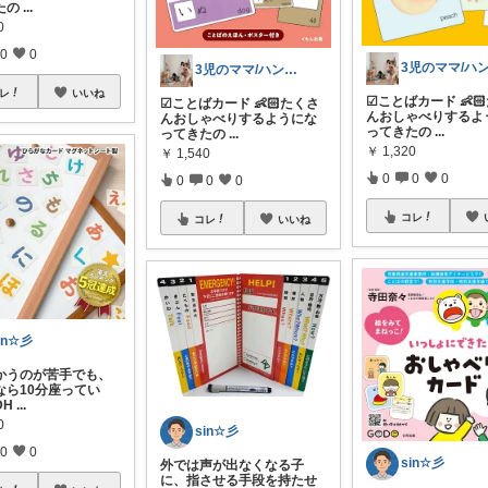
たの
...
0
0
0
3児のママ/ハンドメイド作家
レ
いいね
☑︎ことばカード 👶
☑︎ことばカード 👶🏻たくさ
んおしゃべりするよ
んおしゃべりするようにな
ってきたの
...
ってきたの
...
￥
1,320
￥
1,540
0
0
0
0
0
0
コレ
コレ
いいね
in☆彡
かうのが苦手でも、
なら10分座ってい
DH
...
0
sin☆彡
0
0
sin☆彡
外では声が出なくなる子
に、指させる手段を持たせ