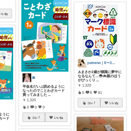
いいね
yumeno｜0〜3歳知育🌱
⚠️まさか2歳が標識に夢中に
なるなんて…😳🚲親のほう
🎀
がびっくり
...
￥
1,320
平仮名だいぶ読めるように
なったのでことわざカード
0
6
91
買ってみました
...
￥
1,320
コレ
いいね
0
0
0
ように
コレ
いいね
カード