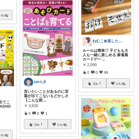
いいね
ねむこ🎀楽したいママの購入品ほぼオリ写
ルールは簡単♡ 子どもも大
人も一緒に楽しめる 麻雀風
カードゲー
...
￥
2,090
0
0
96
sin☆彡
コレ
いいね
言いたいことがあるのに言
葉が出てこないもどかしさ
【こんな困
...
出てこ
￥
3,630
ADHD
0
0
1
コレ
いいね
いいね