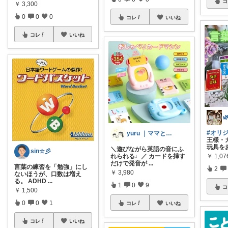
コ
￥
3,300
0
0
0
コレ
いいね
コレ
いいね
#オリ
yuru ｜ママとこどもの暮らし𖥧𖤣
王様・
玩具を
＼遊びながら英語の音にふ
sin☆彡
￥
1,07
れられる♩／ カードを挿す
だけで発音が
...
言葉の練習を「勉強」にし
2
￥
3,980
ないほうが、口数は増え
る。 ADHD
...
1
0
9
コ
￥
1,500
0
0
1
コレ
いいね
コレ
いいね