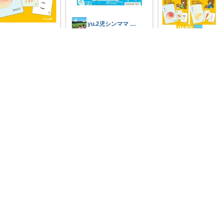
yu.2児シンママ いつも心から感謝です
みっぴ
2歳前頃～おすすめです！お
風呂で語彙力が上がるひら
購入しました😊 最
がなことばカ
...
を見ながら言葉を覚
びに
...
￥
3,300
0
to-ko
0
3
43
2
9
ことばカード3冊セ
コレ
いいね
彙力の伸びが目に見
レ
いいね
かった📖
...
￥
3,960
0
0
27
コレ
シキ★ママの暮らし、キッズ
u-choko
🌟📚💥
#セールでお得GE