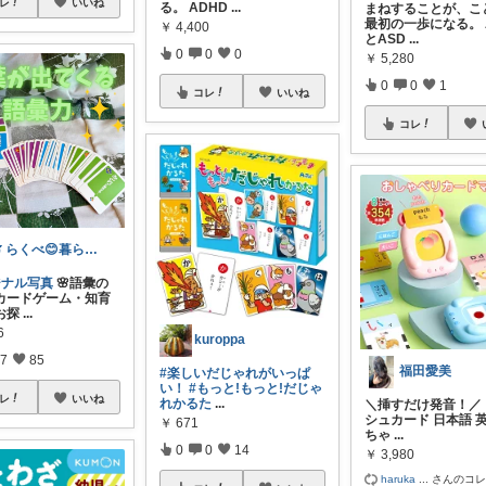
レ
いいね
る。 ADHD
...
まねすることが、こ
最初の一歩になる。 
￥
4,400
とASD
...
0
0
0
￥
5,280
0
0
1
コレ
いいね
コレ
🌿 らくべ😊暮らしの知恵といいもの
ジナル写真
🌸語彙の
カードゲーム・知育
お探
...
6
kuroppa
7
85
福田愛美
#楽しいだじゃれがいっぱ
い！
#もっと!もっと!だじゃ
レ
いいね
れかるた
...
＼挿すだけ発音！／
シュカード 日本語 
￥
671
ちゃ
...
0
0
14
￥
3,980
haruka
...
さんのコ