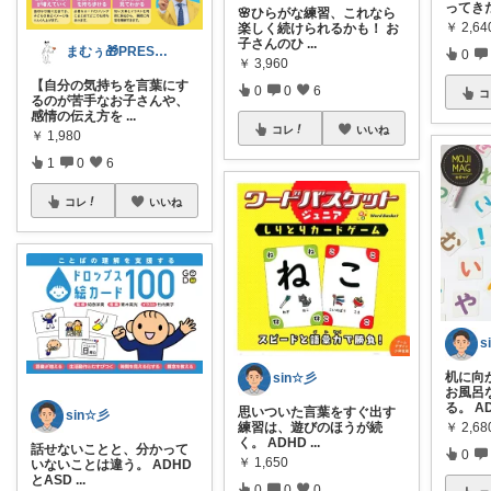
ってき
🌸ひらがな練習、これなら
￥
2,64
楽しく続けられるかも！ お
子さんのひ
...
まむぅ🎁PRESENT LUVIT.
0
￥
3,960
【自分の気持ちを言葉にす
0
0
6
コ
るのが苦手なお子さんや、
感情の伝え方を
...
コレ
いいね
￥
1,980
1
0
6
コレ
いいね
s
机に向
sin☆彡
お風呂
る。 A
思いついた言葉をすぐ出す
sin☆彡
￥
2,68
練習は、遊びのほうが続
く。 ADHD
...
話せないことと、分かって
0
￥
1,650
いないことは違う。 ADHD
とASD
...
0
0
0