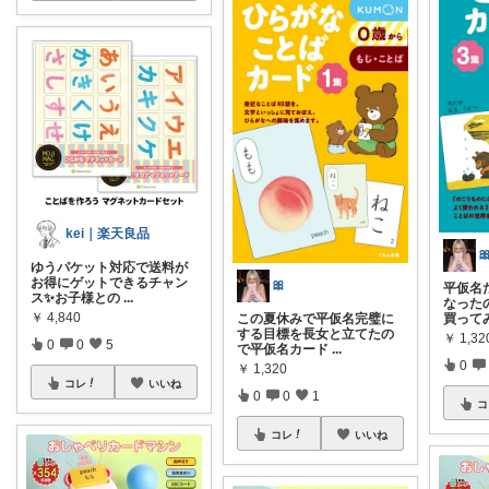
kei｜楽天良品

ゆうパケット対応で送料が
お得にゲットできるチャン
🎀
平仮名
ス✨お子様との
...
なった
￥
4,840
この夏休みで平仮名完璧に
買って
する目標を長女と立てたの
￥
1,32
0
0
5
で平仮名カード
...
0
￥
1,320
コレ
いいね
0
0
1
コ
コレ
いいね