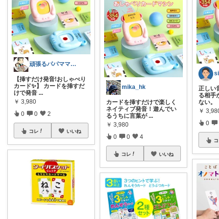
頑張るパパママ応援隊@育児・子供用品紹介
s
【挿すだけ発音!おしゃべり
カード✨】 カードを挿すだ
mika_hk
正しい
けで発音
...
る相手
￥
3,980
カードを挿すだけで楽しく
ない。
ネイティブ発音！遊んでい
￥
3,98
0
0
2
るうちに言葉が
...
0
￥
3,980
コレ
いいね
0
0
4
コ
コレ
いいね