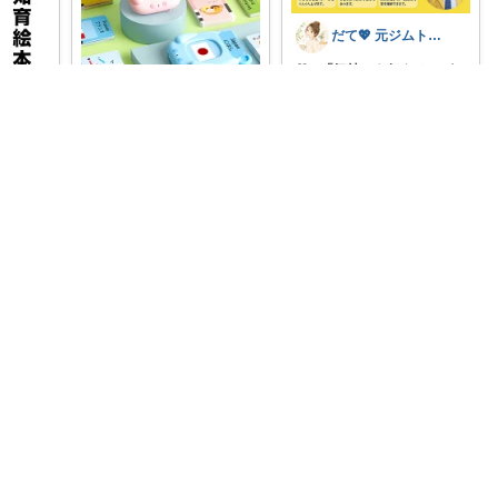
だて💖 元ジムトレーナーママ子育て美容
💛**「気持ちを伝える」が
上手になる😍**きもちのこ
とばカード
...
ほかり🌿
￥
1,980
🗣️おしゃべりフラッシュカ
売切れ
ード✨ ────────────
0
0
4
──
...
￥
3,980
ット、語
コレ
いいね
えてわ
0
0
10
コレ
いいね
いいね