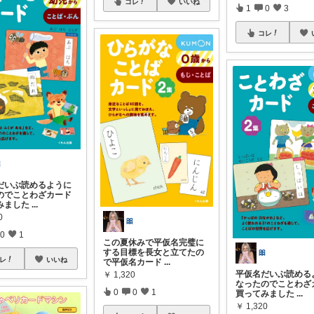
コレ
いいね
1
0
3
コレ

だいぶ読めるように
のでことわざカード
みました
...
0
🎀
0
1
この夏休みで平仮名完璧に
する目標を長女と立てたの
🎀
レ
いいね
で平仮名カード
...
平仮名だいぶ読める
￥
1,320
なったのでことわざ
0
0
1
買ってみました
...
￥
1,320