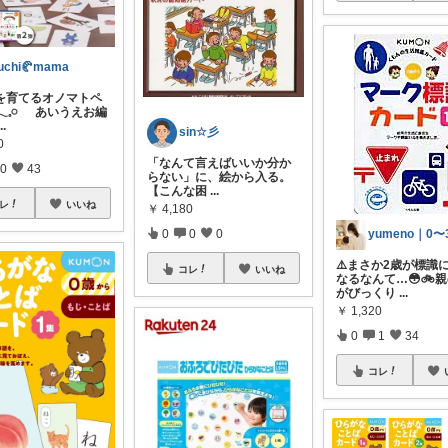
uchi🥐mama
を育てるオノマトペ
𓈒𓏸 あいうえお編
...
sin☆彡
0
「なんて言えばいいか分か
0
43
らない」に、絵から入る。
【こんな困
...
レ
いいね
￥
4,180
0
0
0
⚠️まさか2歳が標識
コレ
いいね
なるなんて…😳🚲
がびっくり
...
￥
1,320
0
1
34
コレ