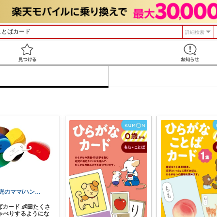
詳細検索
見つける
3児のママ/ハンドメイド作家
ばカード 👶🏻たくさ
ゃべりするようにな