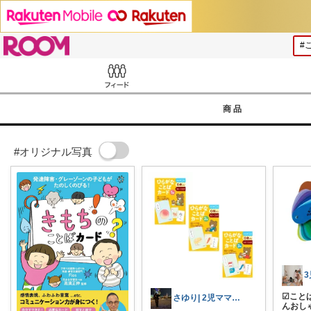
ROOM
Feed
商品
#オリジナル写真
☑︎こと
さゆり| 2児ママお買い物メモ🧸
んおし