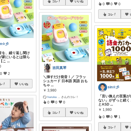
コレ
いいね
0
0
0
コレ
in☆彡
音を、繰り返し聞け
が家にいるとは限ら
 【こ
...
0
吉田真琴
0
2
＼挿すだけ発音！／ フラッ
シュカード 日本語 英語 おも
レ
いいね
ちゃ
...
sin☆彡
￥
3,980
「言い換えの言葉が
haruka
...
さんのコレ！
ない」がずっと続く 
0
0
0
とASD
...
￥
1,980
コレ
いいね
0
0
1
コレ