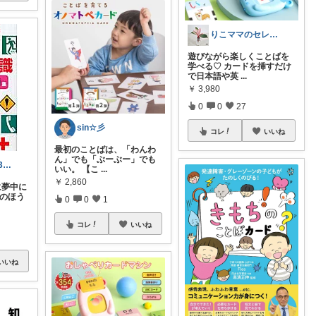
りこママのセレクトROOM
遊びながら楽しくことばを
学べる♡ カードを挿すだけ
で日本語や英
...
￥
3,980
0
0
27
sin☆彡
コレ
いいね
最初のことばは、「わんわ
ん」でも「ぶーぶー」でも
yumeno｜0〜3歳知育🌱
いい。 【こ
...
￥
2,860
に夢中に
親のほう
0
0
1
コレ
いいね
いいね