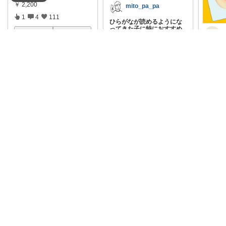
￥
2,200
mito_pa_pa
1
4
111
ひらがなが読めるようにな
ってきた子に特におすすめ
😊 カードを
...
コレ
いいね
￥
1,439
2歳頃に
初は絵
0
0
5
える遊
￥
1,32
コレ
いいね
0
コ
まほ⭐️子育て知育
言葉は、正しい音で何度も
聞くほど自然に増えます。
このおしゃべり
...
￥
6,079
ろーざ
1
0
8
3秒でスッと答えくる🕊️✨ガ
イドブックいらずの直感カ
y
ード💫 迷
...
コレ
いいね