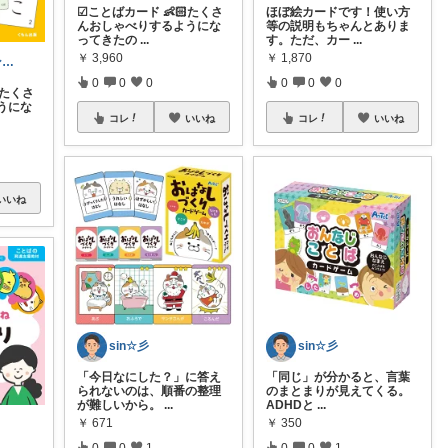
☑︎ことばカード 👶🏻たくさ
ほぼ絵カードです！使い方
んおしゃべりするようにな
等の説明もちゃんとありま
ってきたの
...
す。ただ、カー
...
￥
3,960
￥
1,870
3児のママ/ハンドメイド作家
0
0
0
0
0
0
たくさ
うにな
コレ
いいね
コレ
いいね
いいね
sin☆彡
sin☆彡
「今日なにした？」に答え
「同じ」が分かると、言葉
られないのは、順番の整理
のまとまりが見えてくる。
が難しいから。
...
ADHDと
...
￥
671
￥
350
0
0
1
0
0
1