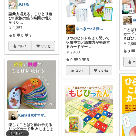
あひる
語彙力増える、しりとり遊
び‼️ 家族の笑う時間が増え
y
そう♡
...
￥
1,357
ゆっきー×３怪獣のゆる知育ママ
ことば
カード
0
0
3
３つのヒントをよく聞いて
＆ぱぴ
✨ 集中力と語彙力が発達す
￥
2,86
るカードゲー
...
コレ
いいね
0
￥
2,480
0
0
5
コ
コレ
いいね
Kana🍼0才ママ 絵本多め📚
楽しくことばと触れ合える
リングカード🗣️🎶 しましま
ぐるぐる
...
1,197
件