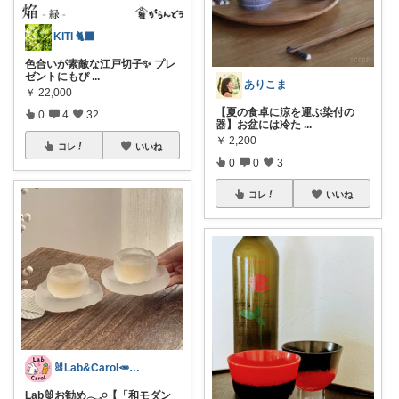
KITI 🐈‍⬛
色合いが素敵な江戸切子✨ プレ
ゼントにもぴ
...
ありこま
￥
22,000
【夏の食卓に涼を運ぶ染付の
0
4
32
器】お盆には冷た
...
￥
2,200
コレ
いいね
0
0
3
コレ
いいね
🐰Lab&Carol🥕のｲﾝﾃﾘｱ
Lab🐰お勧め𓂃𓈒𓏸【「和モダン