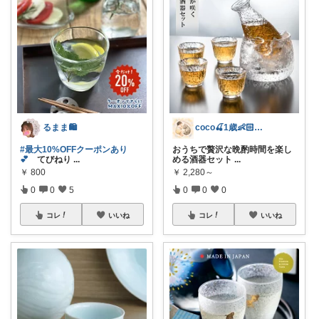
るまま🛍️
coco🍒1歳👶🏻5歳🐈
#最大10%OFFクーポンあり
おうちで贅沢な晩酌時間を楽し
💕
てびねり
...
める酒器セット
...
￥
800
￥
2,280～
0
0
5
0
0
0
コレ
いいね
コレ
いいね