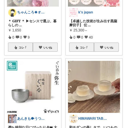
ちゃんころ🍀オリ写/インテリア/キッズ
k's japan
＊ 𝐆𝐈𝐅𝐓 ＊ ▶センスで選ぶ、暮
【卓越した技術が生み出す黒薩
らしの
...
摩切子】 伝
...
￥
1,650
￥
25,300～
0
0
9
0
0
40
コレ
いいね
コレ
いいね
あんきも🐡うつわ好き/10日購入感謝
HIMAWARI TABLE🌼
🎁✨ 特別な日にぴったり🎉❤️ 大
和モダンの美しさで、いつもの