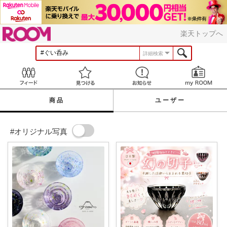
ROOM
楽天トップへ
詳細検索
Feed
見つける
お知らせ
商品
ユーザー
#オリジナル写真