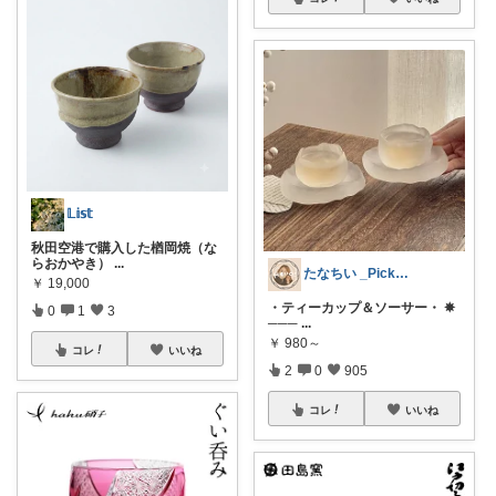
𝕃𝕚𝕤𝕥
秋田空港で購入した楢岡焼（な
らおかやき）
...
たなちい _Pickup_
￥
19,000
・ティーカップ＆ソーサー・ ✵
0
1
3
───
...
￥
980～
コレ
いいね
2
0
905
コレ
いいね