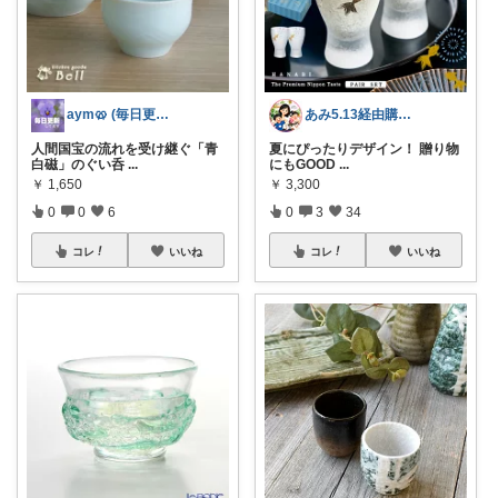
aym🥨 (毎日更新してます🙌)
あみ5.13経由購入ありがとうございます
人間国宝の流れを受け継ぐ「青
夏にぴったりデザイン！ 贈り物
白磁」のぐい呑
...
にもGOOD
...
￥
1,650
￥
3,300
0
0
6
0
3
34
コレ
いいね
コレ
いいね