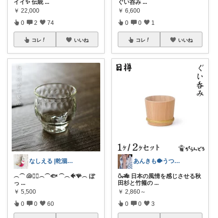
イイ✨ 伝統
...
ぐい呑み
...
￥
22,000
￥
6,600
0
2
74
0
0
1
コレ
いいね
コレ
いいね
なしえる |乾涸びたマーメイド
あんきも🐡うつわ好き/10日購入感謝
︵⏜ 🐚🧜‍♀️︵⏜🐟 ⏜︵🐠🪸︵ ぽ
🍶🎋 日本の風情を感じさせる秋
っ
...
田杉と竹箍の
...
￥
5,500
￥
2,860～
0
0
60
0
0
3