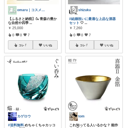
omaru｜コスメと大人女子の暮らし
shizuku
【ふるさと納税】🍶 青森の豊か
#結婚祝いに最適な上品な酒器
な自然や四季
...
セット
🤍
...
￥
25,000
￥
7,260
0
0
7
0
0
7
コレ
いいね
コレ
いいね
カゲロウ
tom
#送料無料
めちゃくちゃカッコ
これ知ってる人いるかな？ 能作