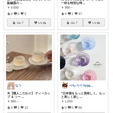
阪錫器の
...
一杯を特別な時
...
￥
6,600
￥
980～
0
0
5
0
2
47
コレ
いいね
コレ
いいね
なつ
ぺちパパ│hyggeな心意気を大切に🌿
🌞【職人こだわり】 ティーカッ
"日本酒をもっと美味しく、もっ
プ ＆ ソー
...
と美しく楽し
...
￥
980～
￥
1,650
0
1
15
0
0
66