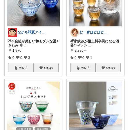
なかち🧸夏アイテム＆便利グッズ✨
むー🌼ほどほど生活🌼
🧸✨金箔が美しい和モダンな盃⭐️
🌈家飲みが極上料亭風になる酒
きわみ 吟
...
器✨ ✅レン
...
￥
1,870
￥
2,280～
0
0
3
0
0
1
コレ
いいね
コレ
いいね