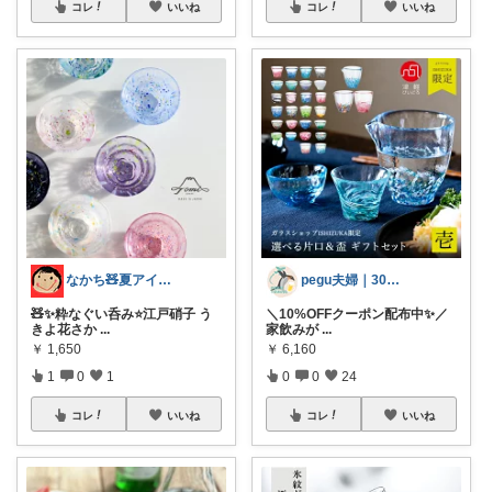
コレ
いいね
コレ
いいね
なかち🧸夏アイテム＆便利グッズ✨
pegu夫婦｜30代ふたり暮らし🌿
🧸✨粋なぐい呑み⭐️江戸硝子 う
＼10%OFFクーポン配布中✨／
きよ花さか
...
家飲みが
...
￥
1,650
￥
6,160
1
0
1
0
0
24
コレ
いいね
コレ
いいね