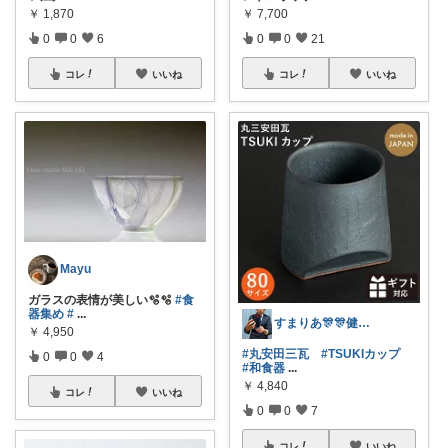
￥
1,870
￥
7,700
0
0
6
0
0
21
コレ
いいね
コレ
いいね
Mayu
ガラスの表情が美しい🫧🫧
#食
器集め
#
...
すまりあ🎊🎊健康志向男性💐
￥
4,950
#丸安田三瓦
#TSUKIカップ
0
0
4
#和食器
...
￥
4,840
コレ
いいね
0
0
7
コレ
いいね