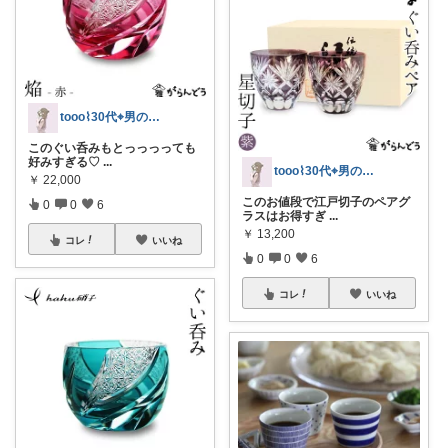
tooo⌇30代⌖男の子のママ👦🏻
このぐい呑みもとっっっっても
好みすぎる♡
...
tooo⌇30代⌖男の子のママ👦🏻
￥
22,000
このお値段で江戸切子のペアグ
0
0
6
ラスはお得すぎ
...
￥
13,200
コレ
いいね
0
0
6
コレ
いいね