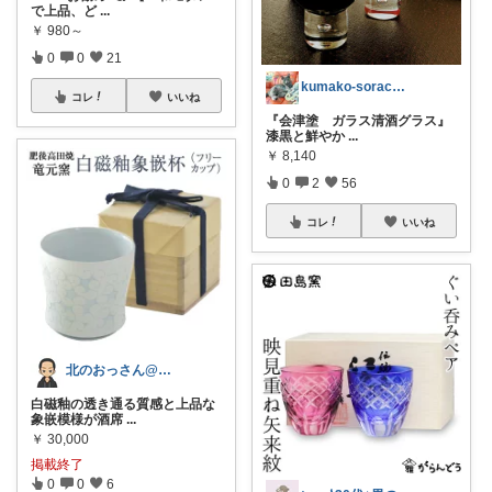
で上品、ど
...
￥
980～
0
0
21
kumako-sorachloeAsh
コレ
いいね
『会津塗 ガラス清酒グラス』
漆黒と鮮やか
...
￥
8,140
0
2
56
コレ
いいね
北のおっさん@ガジェット好き
白磁釉の透き通る質感と上品な
象嵌模様が酒席
...
￥
30,000
掲載終了
0
0
6