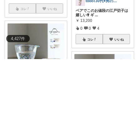
tooo⌇30代⌖男の子のママ👦🏻
コレ
いいね
ペアでこのお値段の江戸切子は
嬉しい❣️ ギ
...
￥
13,200
0
0
4
4,427
件
コレ
いいね
よっすぃー⌇朝コレ☀楽しい暮らし😇
🌿【江戸硝子 うきよ 花酒器セッ
ト】 片
...
￥
7,260
0
0
5
fuchamimmy
コレ
いいね
⟡ ガラスのきらめきが美しい 特
別感のあ
...
￥
7,260