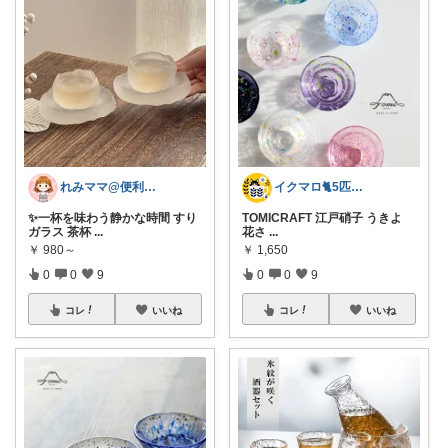
れみママ@便利雑貨¸¸kids
イクマロ🐈5匹の猫とおうちカフェ☕️
✨一杯を味わう静かな時間 すり
TOMICRAFT 江戸硝子 うきよ
ガラス 茶杯
...
花さ
...
￥
980～
￥
1,650
0
0
9
0
0
9
コレ
いいね
コレ
いいね