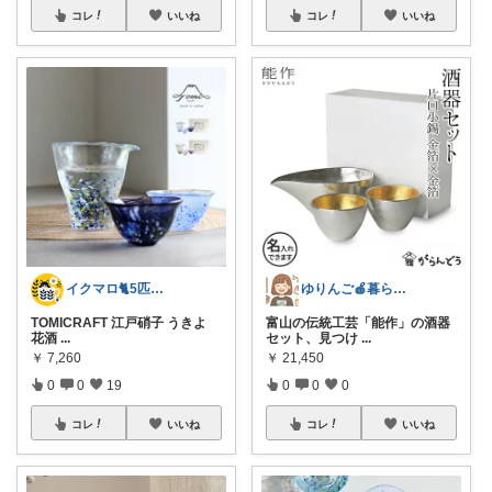
コレ
いいね
コレ
いいね
イクマロ🐈5匹の猫とおうちカフェ☕️
ゆりんご🍎暮らしにまつわるおすすめ品
TOMICRAFT 江戸硝子 うきよ
富山の伝統工芸「能作」の酒器
花酒
...
セット、見つけ
...
￥
7,260
￥
21,450
0
0
19
0
0
0
コレ
いいね
コレ
いいね