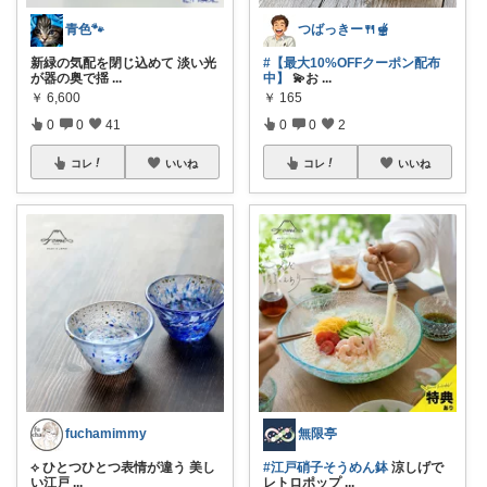
青色🐾
つばっきー🍴🫕
新緑の気配を閉じ込めて 淡い光
#【最大10%OFFクーポン配布
が器の奥で揺
...
中】
💫お
...
￥
6,600
￥
165
0
0
41
0
0
2
コレ
いいね
コレ
いいね
fuchamimmy
無限亭
⟡ ひとつひとつ表情が違う 美し
#江戸硝子そうめん鉢
涼しげで
い江戸
...
レトロポップ
...