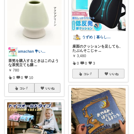
うずめ｜暮らしのアップデート
座面のクッションを足しても、
たぶんそこじゃ
...
amachan 💐いつもありがとう💐
￥
3,480
茶筅を購入するときはこのよう
0
0
3
な茶筅立ても購
...
￥
780
コレ
いいね
0
0
10
コレ
いいね