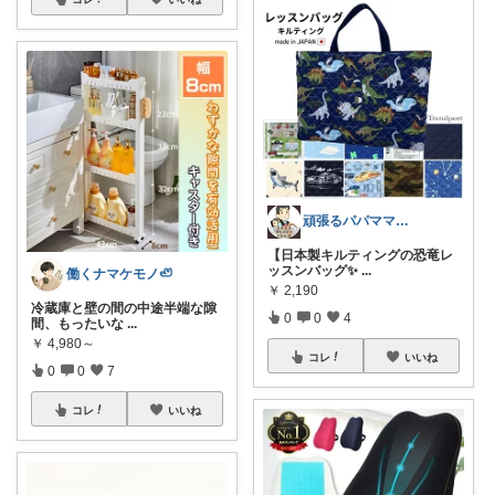
頑張るパパママ応援隊@育児・子供用品紹介
【日本製キルティングの恐竜レ
ッスンバッグ✨
...
働くナマケモノ🦥
￥
2,190
冷蔵庫と壁の間の中途半端な隙
0
0
4
間、もったいな
...
￥
4,980～
コレ
いいね
0
0
7
コレ
いいね