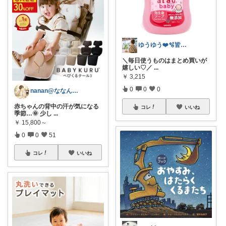
ゆうゆう❤️🫧皆様に感謝🥺
＼毎日使うものはまとめ買いが
嬉しい♡／
...
￥
3,215
0
0
0
nanan@ななんぶろぐ。☕️🌿‬
赤ちゃんの背中の汗が気になる
コレ
いいね
季節…🌞 少し
...
￥
15,800～
0
0
51
コレ
いいね