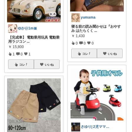
yumama
寝る前の読み聞かせは『おやす
ゆか@1m🎀
み はたらくく
...
￥
1,430
【完成車】 電動乗用玩具 電動乗
用ラジコン
...
0
0
0
￥
15,800
コレ
いいね
1
0
1
コレ
いいね
さゆり| 2児ママお買い物メモ🧸