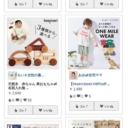
コレ
いいね
コレ
いいね
ちい🌷女性の暮らしを素敵に🪴
おみ🌿在宅ママ
天然木 赤ちゃん 車おもちゃ👶
【
#evercloset
#40%off
...
名前入れ無
...
￥
1,480
￥
2,640
0
1
5
0
2
55
コレ
いいね
コレ
いいね