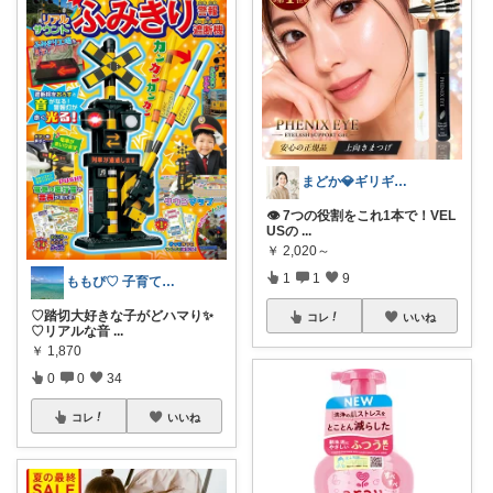
まどか💎ギリギリアラサーOL
👁️ 7つの役割をこれ1本で！VEL
USの
...
￥
2,020～
1
1
9
ももぴ♡ 子育てグッズとおやつ♡
♡踏切大好きな子がどハマり✨
コレ
いいね
♡リアルな音
...
￥
1,870
0
0
34
コレ
いいね