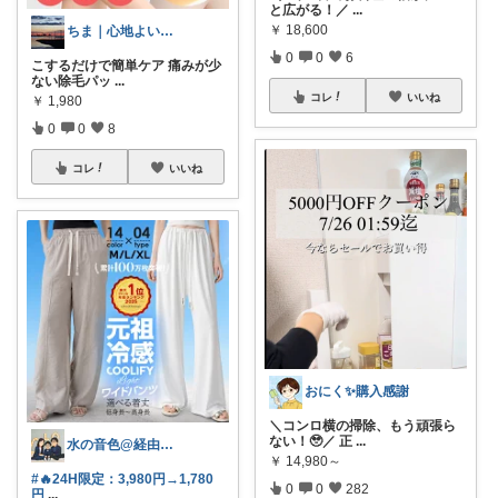
と広がる！／
...
￥
18,600
ちま｜心地よい日常のアイテム🍁
0
0
6
こするだけで簡単ケア 痛みが少
ない除毛パッ
...
コレ
いいね
￥
1,980
0
0
8
コレ
いいね
おにく✨購入感謝
＼コンロ横の掃除、もう頑張ら
ない！🥹／ 正
...
水の音色@経由購入ありがとう！
￥
14,980～
#🔥24H限定：3,980円→1,780
0
0
282
円
...