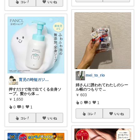
コレ
いいね
mei_to_rio
育児の時短ガジェット
姉さんに誘われてわたしのシー
押すだけで泡で出てくる全身ソ
ル帳のつもりで
...
ープ。髪から体
...
￥
603
￥
1,650
0
0
1
0
0
1
コレ
いいね
コレ
いいね