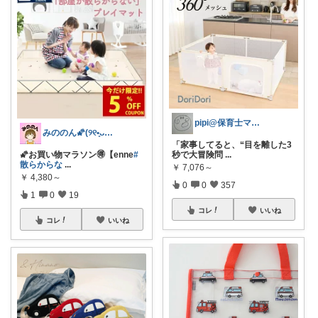
pipi@保育士ママの趣味部屋
みののん🌠(୨୧•͈ᴗ•͈)感謝♡
「家事してると、“目を離した3
🌠お買い物マラソン🉐【enne
#
秒で大冒険問
...
散らからな
...
￥
7,076～
￥
4,380～
0
0
357
1
0
19
コレ
いいね
コレ
いいね