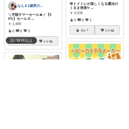
🌸トイトレが楽しくなる魔法の
なん🌷2歳男の子ママ⿻*.アイコン変更
くるま便座✨
...
￥
4,030
＼半額サマーセール🔥／【5
0%】セール D
...
0
0
2
￥
1,485
コレ
いいね
0
0
3
10,000
件
以上
コレ
いいね
パモ⭐️欲しいものチェック☺️
【生地を入れて挟むだけ！おう
なちママ ⌇ 1歳4歳ママ
ちでお祭り気分
...
￥
11,000
家族みんなでお揃いできる🥹名
入れTシャツ🧸
...
0
0
3