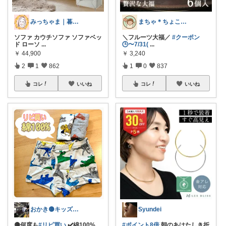
みっちゃま｜暮らし整うお買い物🌿
まちゃ＊ちょこっとご褒美スイーツ×暮らし
ソファ カウチソファ ソファベッ
＼フルーツ大福／
#クーポン
ド ローソ
...
🕒〜7/31(
...
￥
44,900
￥
3,240
2
1
862
1
0
837
コレ
いいね
コレ
いいね
おかき🟡キッズ、子供服、暑さ対策
Syundei
🟡何度も
#リピ買い
✔️綿100%。
#ポイント8倍
朝のあはたしき折