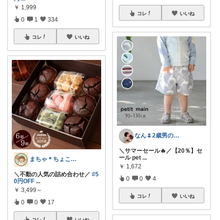
￥
1,999
コレ
いいね
0
1
334
コレ
いいね
なん🌷2歳男の子ママ⿻*.アイコン変更
＼サマーセール🔥／【20％】セ
ール pet
...
まちゃ＊ちょこっとご褒美スイーツ×暮らし
￥
1,672
＼不動の人気の詰め合わせ／
#5
0
0
4
0円OFF
...
￥
3,499～
コレ
いいね
0
0
17
コレ
いいね