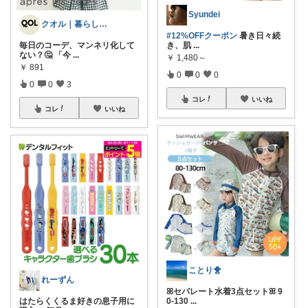
Syundei
クオル｜暮らしの「質」爆上げ🈁
#12%OFFクーポン
暑き日々続
毎日のコーデ、マンネリ化して
き、肌
...
ない？🤔 「今
...
￥
1,480～
￥
891
0
0
0
0
0
3
コレ
いいね
コレ
いいね
ことり🐥
れーずん
ꕤセパレート水着3点セットꕤ 9
はたらくくるま好きの息子用に
0-130
...