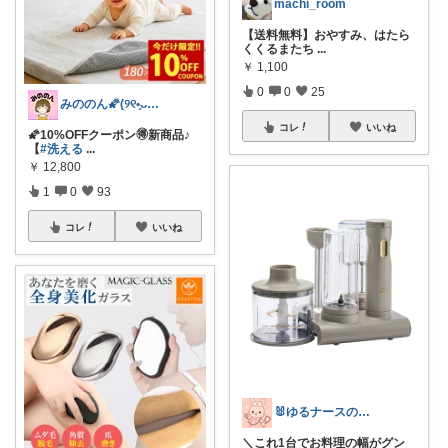
machi_room
【送料無料】おやすみ、はたら
くくるまたち
...
￥
1,100
0
0
25
みののん🌠(୨୧•͈ᴗ•͈)感謝♡
コレ
いいね
🌠10%OFFクーポン🉐新商品♪
【
#洗える
...
￥
12,800
1
0
93
コレ
いいね
🐰ゆるナースの愛用品ROOM🐰
＼これ1台でお料理の幅がグン