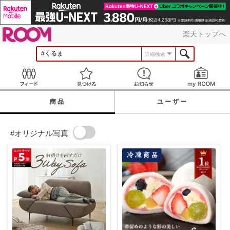
ROOM
楽天トップへ
詳細検索
Feed
見つける
お知らせ
商品
ユーザー
#オリジナル写真