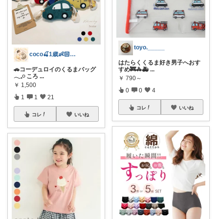
toyo._____
coco🍒1歳👶🏻5歳🐈
はたらくくるま好き男子へおす
🚗コーデュロイのくるまバッグ
すめ🚒🚓🚑
...
𓂃𓈒𓏸 ころ
...
￥
790～
￥
1,500
0
0
4
1
1
21
コレ
いいね
コレ
いいね