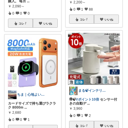
購入。 毎月
...
￥
2,200～
￥
2,090～
0
1
88
0
0
0
コレ
いいね
コレ
いいね
まる🍃インテリア×くらし
ちま｜心地よい日常のアイテム🍁
🉐🍃
#ポイント10倍
センサー付
カードサイズで持ち運びラクラ
きの自動デ
...
ク 8000m
...
￥
3,960
￥
2,680
0
1
2
0
0
1
コレ
いいね