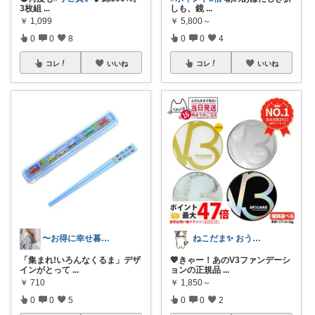
3枚組
...
しも、鏡
...
￥
1,099
￥
5,800～
0
0
8
0
0
4
コレ
いいね
コレ
いいね
〜お得に幸せ暮らし〜
ねこだま✨ おうち時間充実ROOM🐾
「集まれ!いろんなくるま」デザ
💖きゃー！あのV3ファンデーシ
インがとって
...
ョンの正規品
...
￥
710
￥
1,850～
0
0
5
0
0
2