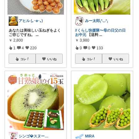
アヒル (｡･ө･｡)
みー太郎₍ᐢ.ˬ.ᐢ₎
あなたは美味しい玉ねぎをよく
#くらし快援隊〜母の日父の日
ご存じですね。
...
お中元
【送料
...
￥
2,800
￥
3,980
1
4
220
0
0
133
コレ
いいね
コレ
いいね
シンゴ💎スヌーピーで埋め尽くすワン🐶
MIRA