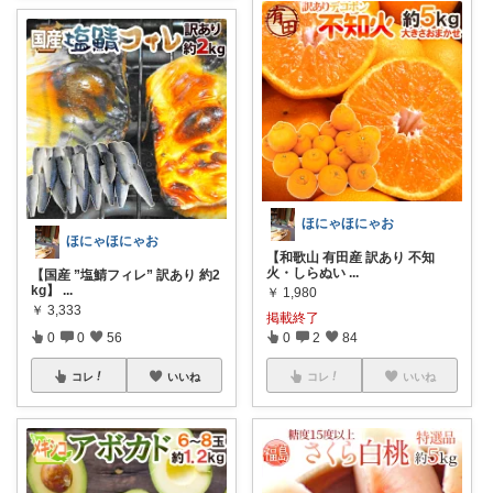
ほにゃほにゃお
ほにゃほにゃお
【和歌山 有田産 訳あり 不知
火・しらぬい
...
【国産 ”塩鯖フィレ” 訳あり 約2
kg】
...
￥
1,980
￥
3,333
掲載終了
0
0
56
0
2
84
コレ
いいね
コレ
いいね