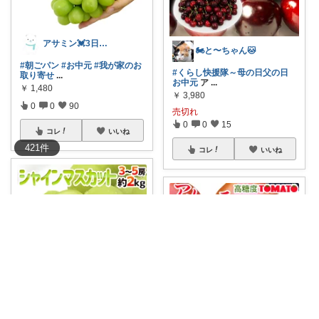
アサミン💓3日経由ご購入感謝です💖
🏍と〜ちゃん🐱
#朝ごパン
#お中元
#我が家のお
#くらし快援隊～母の日父の日
取り寄せ
...
お中元
ア
...
￥
1,480
￥
3,980
0
0
90
売切れ
0
0
15
コレ
いいね
421
件
コレ
いいね
いもこ ~流行品・お買い得品掲載~