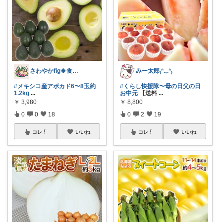
さわやかfig🍀食と暮らしを楽しむ
みー太郎₍ᐢ.ˬ.ᐢ₎
#メキシコ産アボカド6〜8玉約
#くらし快援隊〜母の日父の日
1.2kg
...
お中元
【送料
...
￥
3,980
￥
8,800
0
0
18
0
2
19
コレ
いいね
コレ
いいね