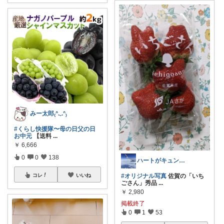
みー太郎₍ᐢ.ˬ.ᐢ₎
#くらし快援隊〜母の日父の日
お中元
【送料
...
￥
6,666
0
0
138
ハートがキュン✨ちょっと⬇️まで見てネ✨
#オリジナル写真
佐賀の「いち
コレ
いいね
ごさん」秀品
...
￥
2,980
掲載終了
0
1
53