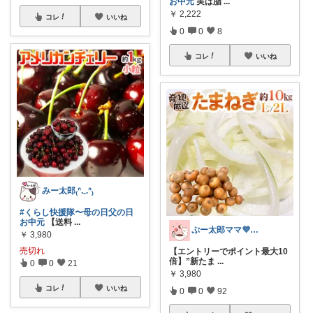
お中元
実は脂
...
￥
2,222
コレ
いいね
0
0
8
コレ
いいね
みー太郎₍ᐢ.ˬ.ᐢ₎
#くらし快援隊〜母の日父の日
お中元
【送料
...
ぷー太郎ママ💜こっそりさんも大歓迎😍
￥
3,980
売切れ
【エントリーでポイント最大10
倍】”新たま
...
0
0
21
￥
3,980
コレ
いいね
0
0
92