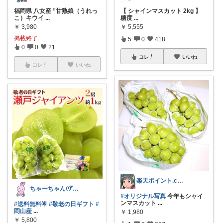
福岡県 八女産 ”甘熟娘（うれっ
【 シャインマスカット 2kg 】
こ）キウイ
...
糖度
...
￥
3,980
￥
5,555
掲載終了
5
0
418
0
0
21
コレ
いいね
コレ
いいね
楽天ポイント.com お買い物マラソン中
ちゃーちゃん‪ꯁꯧありがとう🫶🏻💕
#オリジナル写真
今年もシャイ
ンマスカット
...
#送料無料🌟
#敬老の日ギフト
#
岡山産
...
￥
1,980
￥
5,800