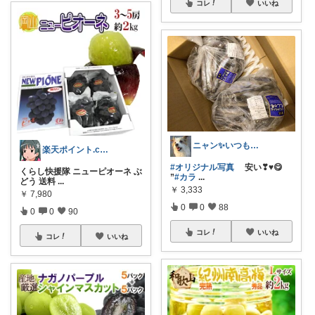
コレ
いいね
ニャン✨いつも感謝です๓´͈ ˘ `͈๓
楽天ポイント.com お買い物マラソン中
#オリジナル写真
安い❣♥️😋
くらし快援隊 ニューピオーネ ぶ
”
#カラ
...
どう 送料
...
￥
3,333
￥
7,980
0
0
88
0
0
90
コレ
いいね
コレ
いいね