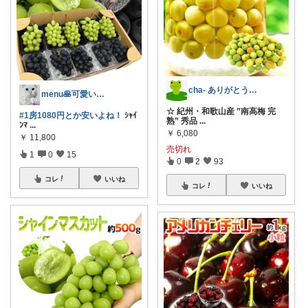
cha- ありがとう•*¨*•.¸¸♬︎
menu🥞可愛い🌼美味しい🍴便利☘
☆ 紀州・和歌山産 ”南高梅 完
#1房1080円とか安いよね！
ｼｬｲ
熟” 秀品
...
ﾝﾏ
...
￥
6,080
￥
11,800
売切れ
1
0
15
0
2
93
コレ
いいね
コレ
いいね