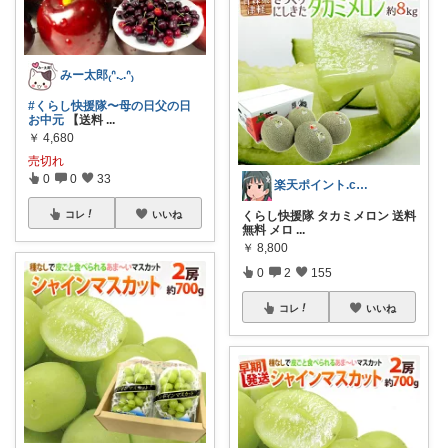
みー太郎₍ᐢ.ˬ.ᐢ₎
#くらし快援隊〜母の日父の日
お中元
【送料
...
￥
4,680
売切れ
0
0
33
楽天ポイント.com お買い物マラソン中
くらし快援隊 タカミメロン 送料
コレ
いいね
無料 メロ
...
￥
8,800
0
2
155
コレ
いいね