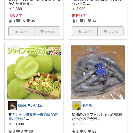
かんたまたま
...
ういちご
...
￥
1,380
￥
3,980
掲載終了
掲載終了
0
15
35
0
0
14
コレ
いいね
コレ
いいね
kinori❤︎いいねご購入感謝です💝
ゆきち
🌸
#くらし快援隊〜母の日父の
冷凍のカラフトししゃもが便利
日お中元
”
...
だったので今回
...
￥
13,800
￥
2,222
0
0
30
1
0
22