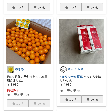
コレ
いいね
コレ
いいね
ゆきち
✬.⁎𝙺𝚈𝚄⁎.✬
約1ヶ月前に予約注文して本日
#オリジナル写真
とっても美味
届きました。
...
しいりん
...
￥
3,980
￥
4,980
掲載終了
0
0
480
0
8
105
コレ
いいね
コレ
いいね