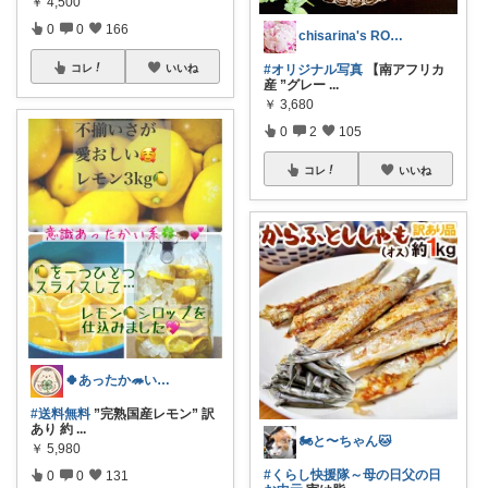
￥
4,500
0
0
166
chisarina's ROOM
#オリジナル写真
【南アフリカ
コレ
いいね
産 ”グレー
...
￥
3,680
0
2
105
コレ
いいね
🍀あったか🦔いつも感謝💗
#送料無料
”完熟国産レモン” 訳
あり 約
...
🏍と〜ちゃん🐱
￥
5,980
#くらし快援隊～母の日父の日
0
0
131