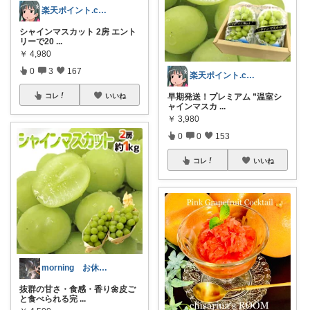
楽天ポイント.com お買い物マラソン中
シャインマスカット 2房 エント
リーで20
...
￥
4,980
0
3
167
楽天ポイント.com お買い物マラソン中
早期発送！プレミアム ”温室シ
コレ
いいね
ャインマスカ
...
￥
3,980
0
0
153
コレ
いいね
morning お休み中🌸感謝です🌸
抜群の甘さ・食感・香り🌼皮ご
と食べられる完
...