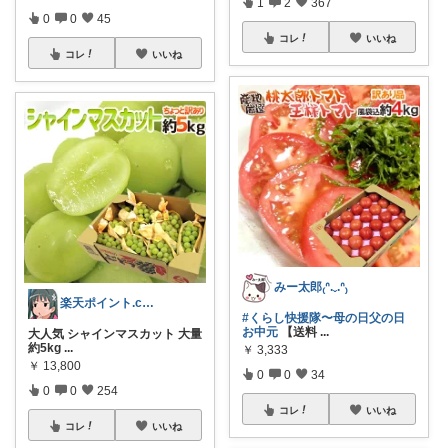
1
2
367
0
0
45
コレ
いいね
コレ
いいね
みー太郎₍ᐢ.ˬ.ᐢ₎
楽天ポイント.com お買い物マラソン中
#くらし快援隊〜母の日父の日
お中元
【送料
...
大人気 シャインマスカット 大量
約5kg
...
￥
3,333
￥
13,800
0
0
34
0
0
254
コレ
いいね
コレ
いいね