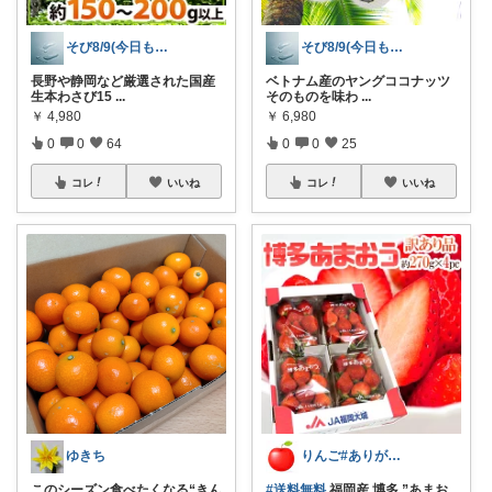
そび8/9(今日も良いことありますように
そび8/9(今日も良いことありますように
長野や静岡など厳選された国産
ベトナム産のヤングココナッツ
生本わさび15
...
そのものを味わ
...
￥
4,980
￥
6,980
0
0
64
0
0
25
コレ
いいね
コレ
いいね
ゆきち
りんご#ありがとうございます🪷
このシーズン食べたくなる“きん
#送料無料
福岡産 博多 ”あまお