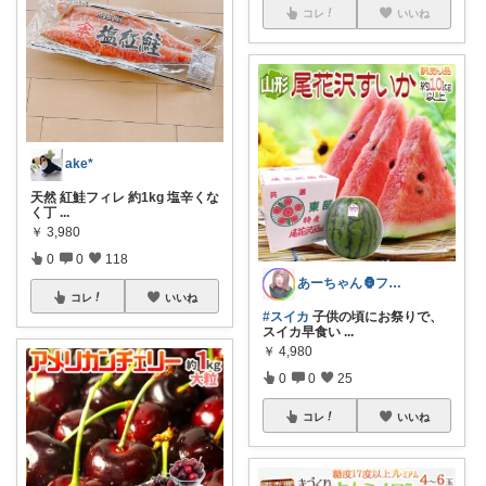
コレ
いいね
ake*
天然 紅鮭フィレ 約1kg 塩辛くな
く丁
...
￥
3,980
0
0
118
あーちゃん🦍フォロワー様1万人🙇💖
コレ
いいね
#スイカ
子供の頃にお祭りで、
スイカ早食い
...
￥
4,980
0
0
25
コレ
いいね