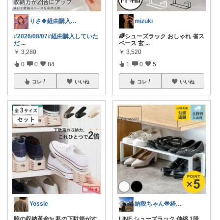
りさ🍀経由購入ありがとうございます😊
mizuki
#2026/08/07
#経由購入していた
🌈シューズラック おしゃれ 省ス
だ
...
ペース 玄
...
￥
3,280
￥
3,520
0
0
84
1
0
5
コレ
いいね
コレ
いいね
Yossie
納税ちゃん🌟経由購入★
靴の収納革命✨ 私の下駄箱がす
LINE シューズラック 伸縮 1段