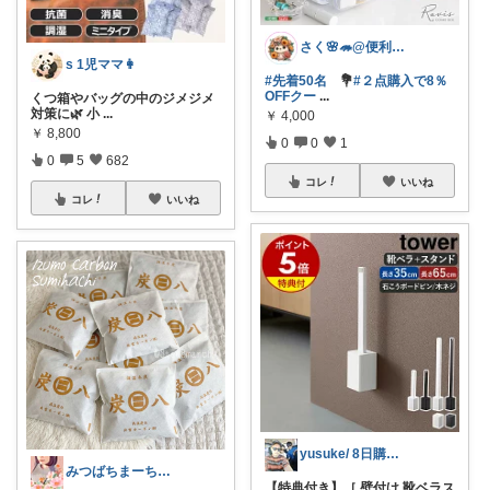
さく🌸🦔@便利でかわいいを探す旅
s 1児ママ👩
#先着50名
💐
#２点購入で8％
OFFクー
...
くつ箱やバッグの中のジメジメ
対策に🌿 小
...
￥
4,000
￥
8,800
0
0
1
0
5
682
コレ
いいね
コレ
いいね
yusuke/ 8日購入感謝♫
みつばちまーちᵀᴴᴬᴺᴷ ᵞᴼᵁ ◡̈*
【特典付き】［ 壁付け 靴ベラス