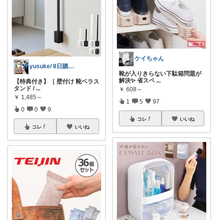
ケイちゃん
yusuke/ 8日購入感謝♫
靴が入りきらない下駄箱問題が
解決✨ 省スペ
...
【特典付き】［ 壁付け 靴ベラス
タンド /
...
￥
608～
￥
1,485～
1
5
97
0
0
9
コレ
いいね
コレ
いいね