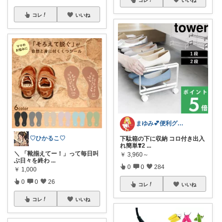
コレ
いいね
まゆみ💕便利グッズ紹介✨
♡ひかるこ♡
下駄箱の下に収納 コロ付き出入
れ簡単❣️2
...
＼ 「靴揃えてー！」って毎日叫
￥
3,960～
ぶ日々を終わ
...
0
0
284
￥
1,000
0
0
26
コレ
いいね
コレ
いいね