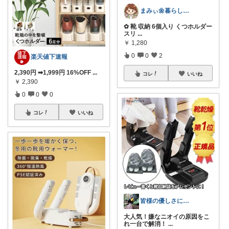
まみぃ🌼暮らしの便利グッズ｜毎日朝コレ
✿ 靴 収納 6個入り くつホルダー
スリ
...
￥
1,280
0
0
2
楽天値下速報
2,390円 ➡1,999円 16%OFF
...
コレ
いいね
￥
2,390
0
0
0
コレ
いいね
皆様の優しさに感謝です✨happyミルク
大人気！嫌なニオイの原因をこ
れ一台で解消！
...