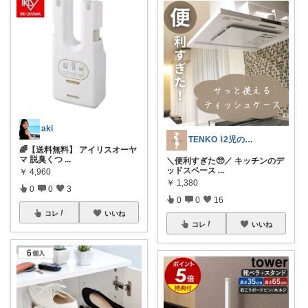
aki
TENKO ⌇2児のママ＊暮らしを便利に
🌈【送料無料】 アイリスオーヤ
マ 脱臭くつ
...
＼便利すぎた🥺／ キッチンのデ
ッドスペース
...
￥
4,960
￥
1,380
0
0
3
0
0
16
コレ
いいね
コレ
いいね