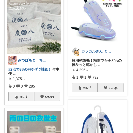
カラカルさん_CRCL😺朝コレ4時
みつばちまーちᵀᴴᴬᴺᴷ ᵞᴼᵁ ◡̈*
靴用乾燥機！梅雨でも子どもの
靴サッと乾かし
...
#2点で8%OFFｸｰﾎﾟﾝ対象！
年中
￥
4,296～
使
...
1
1
792
￥
1,375～
0
0
285
コレ
いいね
コレ
いいね