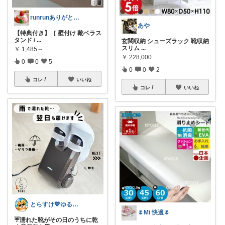
runrunありがとう( ◠‿◠ )
あや
【特典付き】［ 壁付け 靴ベラス
タンド /
...
玄関収納 シューズラック 靴収納
スリム
...
￥
1,485～
￥
228,000
0
0
5
0
0
2
コレ
いいね
コレ
いいね
とらすけ💙ゆるミニマリストの愛用品
🌷Mi 快適🌷
☔️濡れた靴がその日のうちに乾