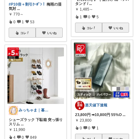
タンド /
...
#P10倍＋割引ｸｰﾎﾟﾝ！
梅雨の湿
気対
...
￥
1,485～
￥
770～
1
0
5
0
1
53
コレ
いいね
コレ
いいね
楽天値下速報
みっちゃま｜暮らし整うお買い物🌿
23,800円 ➡10,800円 55%O
...
シューズラック 下駄箱 突っ張り
￥
23,800
スリム
...
0
0
1
￥
11,990
4
0
849
コレ
いいね