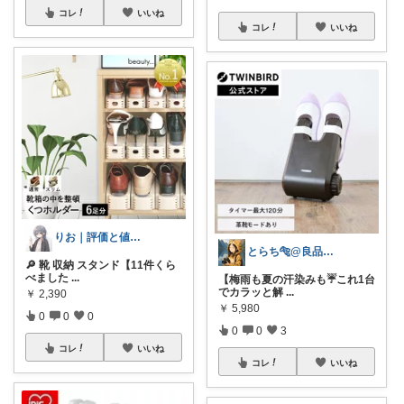
コレ
いいね
コレ
いいね
りお｜評価と値段でくらべる
とらち🐅@良品をお得に🌿ミニマリスト
🔎 靴 収納 スタンド【11件くら
べました
...
【梅雨も夏の汗染みも☔これ1台
でカラッと解
...
￥
2,390
￥
5,980
0
0
0
0
0
3
コレ
いいね
コレ
いいね