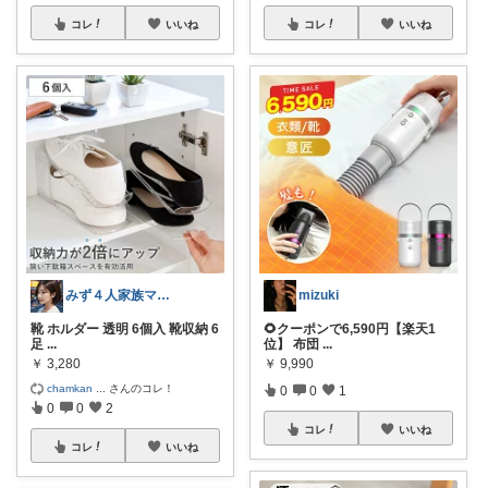
コレ
いいね
コレ
いいね
みず４人家族ママ★３０代子育て奮闘中🙆
mizuki
靴 ホルダー 透明 6個入 靴収納 6
🌻クーポンで6,590円【楽天1
足
...
位】 布団
...
￥
3,280
￥
9,990
chamkan
...
さんのコレ！
0
0
1
0
0
2
コレ
いいね
コレ
いいね