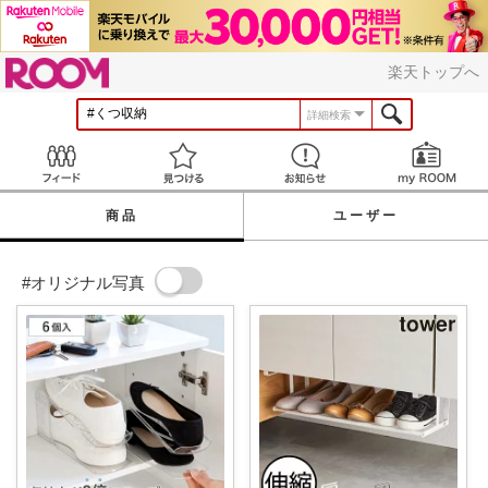
ROOM
楽天トップへ
詳細検索
Feed
見つける
お知らせ
商品
ユーザー
#オリジナル写真