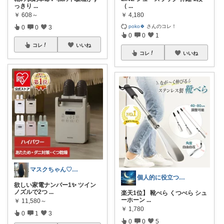
っきり
...
（
...
￥
608～
￥
4,180
poko🍀
さんのコレ！
0
0
3
0
0
1
コレ
いいね
コレ
いいね
マスクちゃん♡ママになっても綺麗でいたい
個人的に役立つアイテム
欲しい家電ナンバー1✨ ツイン
ノズルで2つ
...
楽天1位】 靴べら くつべら シュ
ーホーン
...
￥
11,580～
￥
1,780
0
1
3
0
0
5