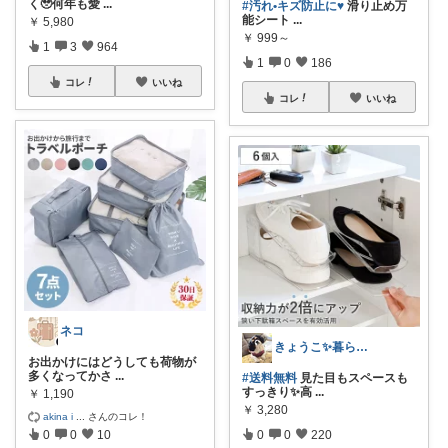
く🥹何年も愛
...
#汚れ•キズ防止に♥️
滑り止め万
能シート
...
￥
5,980
￥
999～
1
3
964
1
0
186
コレ
いいね
コレ
いいね
ネコ
きょうこ✨暮らしをちょっと便利に✨
お出かけにはどうしても荷物が
多くなってかさ
...
#送料無料
見た目もスペースも
すっきり✨高
...
￥
1,190
￥
3,280
akina i
...
さんのコレ！
0
0
10
0
0
220