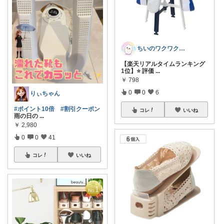
ちいのワクワクルーム
【楽天リアルタイムランキング
1位】⭐ 評価
...
￥
798
0
0
6
りぃちゃん
#ポイント10倍
#割引クーポン
コレ
いいね
雨の日の
...
￥
2,980
0
0
41
コレ
いいね