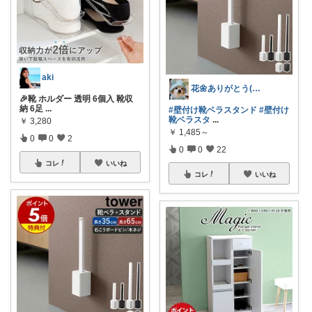
aki
花🌼ありがとう(*･ω･)*_ _)ﾍ
🎉靴 ホルダー 透明 6個入 靴収
納 6足
...
#壁付け靴ベラスタンド
#壁付け
靴ベラスタ
...
￥
3,280
￥
1,485～
0
0
2
0
0
22
コレ
いいね
コレ
いいね