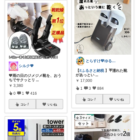
とらすけ💙ゆるミニマリストの愛用品
シルク💖
【
#ふるさと納税
】☔️濡れた靴
があっとい
...
💙雨の日のジメジメ靴を、おう
ちでサクッとリ
...
￥
17,000
￥
3,380
1
3
884
0
1
416
コレ
いいね
コレ
いいね