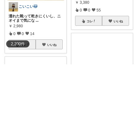
￥
3,380
こいこい🐱
0
0
55
濡れた靴って乾きにくいし、ニ
オイまで気にな
...
コレ
いいね
￥
2,980
0
0
14
2,200
件
コレ
いいね
ゆん
靴 ホルダー 透明 1個 6個 12個
（
...
￥
518～
nana/可愛い商品を共有
IG🤍@ke
...
さんのコレ！
0
0
3
シューズホルダー🥿 靴 ホルダー
透明
...