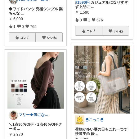
#1590円
カジュアルになりすぎ
ず上品に
...
◆ワイドパンツ 究極シンプル 楽
￥
1,590
ちんな
...
￥
6,090
0
1
676
1
0
765
コレ
いいね
コレ
いいね
マリー🍀気になるものたくさん✨
🐣こっこ🐣
＼1点30％OFF・2点40％OFFク
ーポ
...
荷物が多い夏の日もこれ一つで
快適🌴👜 軽
...
￥
2,970