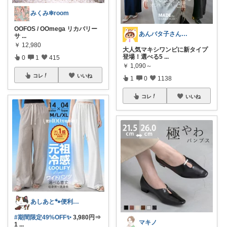
みくみ❇room
OOFOS / OOmega リカバリー
あんバタ子さん🥞🍞
サ
...
￥
12,980
大人気マキシワンピに新タイプ
登場！選べる5
...
0
1
415
￥
1,090～
コレ
いいね
1
0
1138
コレ
いいね
あしあと🐾便利グッズ🌸いつも感謝
#期間限定49%OFF✨
3,980円⇒
マキノ
1
...