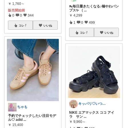
￥
1,760～
👠毎日履きたくなる♪極やわパン
プス✨ （
...
販売開始前
￥
4,299
0
0
344
1
0
499
コレ
いいね
コレ
いいね
キッパリ♡いつもありがとうございます🌸
ちゃも
NIKE エアマックス ココ アイ
予約でチェックしたい注目モデ
ラ サン
...
ル♡ adid
...
￥
9,960～
￥
15,400