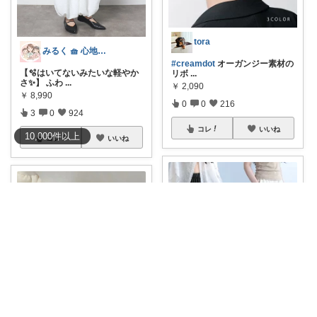
tora
みるく 🧺 心地よい、上質な暮らしを
#creamdot
オーガンジー素材の
【🫧はいてないみたいな軽やか
リボ
...
さ✨】 ふわ
...
￥
2,090
￥
8,990
0
0
216
3
0
924
コレ
いいね
10,000
件
以上
コレ
いいね
nori__🌷
えあ♡airroom❀ラクして整う暮らし