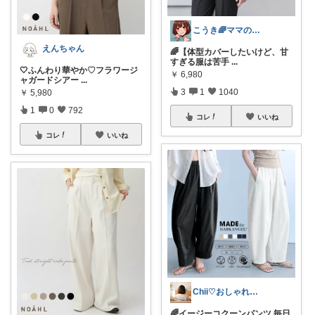
こうき🌈ママの着痩せ服&快適な暮らし
えんちゃん
🌈【体型カバーしたいけど、甘
すぎる服は苦手
...
🤍ふんわり華やか♡フラワージ
￥
6,980
ャガードシアー
...
3
1
1040
￥
5,980
1
0
792
コレ
いいね
コレ
いいね
Chii♡おしゃれで可愛いもの
🌈イージーコクーンパンツ 毎日