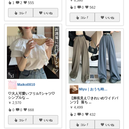
￥
6,380
1
2
555
0
0
562
コレ
いいね
コレ
いいね
Maiko0810
Miyu｜おうち時間の小さな幸せ🌸
🤍大人可愛いフリルTシャツ🤍
シンプルな
...
【脚長見え♡きれいめワイドパ
ンツ】 落ち
...
￥
2,570
￥
4,499
0
0
668
2
0
432
コレ
いいね
コレ
いいね