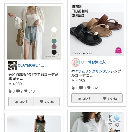
りー🫧お気に入りのある暮らし🧺
CLAYMORE 4日経由購入感謝です
🌱
#サムリングサンダル
シンプ
✨🌿 羽織るだけで旬顔コーデ完
ルコーデに
...
成 🌿✨
...
￥
4,980
￥
4,989
1
0
882
0
2
343
コレ
いいね
コレ
いいね