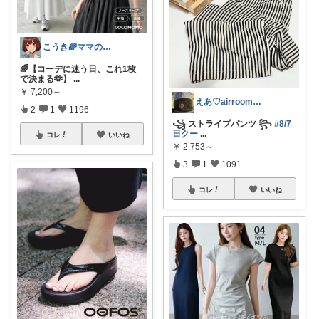
こうき🌈ママの着痩せ服&快適な暮らし
🌈【コーデに迷う日、これ1枚
で決まる🫶】
...
￥
7,200～
えあ♡airroom❀ラクして整う暮らし
2
1
1196
꧁ ストライプパンツ ꧂
#8/7
日クー
...
コレ
いいね
￥
2,753～
3
1
1091
コレ
いいね