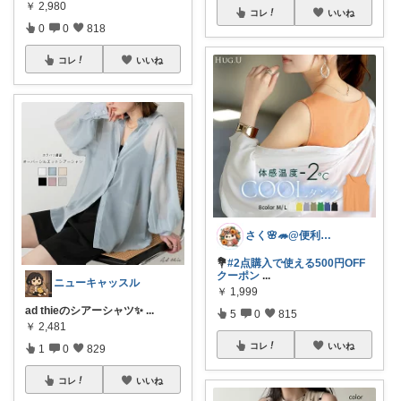
￥
2,980
コレ
いいね
0
0
818
コレ
いいね
さく🌸🦔@便利でかわいいを探す旅
💐
#2点購入で使える500円OFF
クーポン
...
ニューキャッスル
￥
1,999
ad thieのシアーシャツ✨
...
5
0
815
￥
2,481
コレ
いいね
1
0
829
コレ
いいね