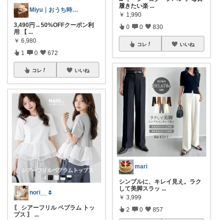
履きたい楽
...
Miyu｜おうち時間の小さな幸せ🌸
￥
1,990
3,490円→50%OFFクーポン利
0
0
830
用 【
...
￥
6,980
コレ
いいね
1
0
672
コレ
いいね
mari
シンプルに、キレイ見え。ラク
して美脚スラッ
...
nori__🌷
￥
3,999
〖 シアーフリル ペプラム トッ
2
0
857
プス 〗
...