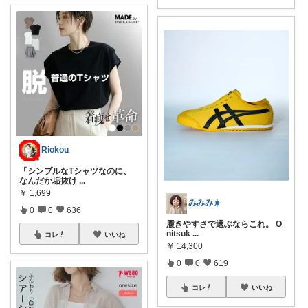
Riokou
「シンプルなTシャツなのに、
なんだか垢抜け
...
￥
1,699
みみみ☀️
0
0
636
履きやすさで選ぶならこれ。 O
nitsuk
...
コレ
いいね
￥
14,300
0
0
619
コレ
いいね