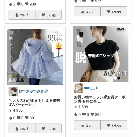
3
1
925
3
0
939
コレ
いいね
コレ
いいね
nori__🌷
おつきみつみき🌙
お買い物マラソン🌈お得クーポ
＼大人のわがままを叶える優秀
ン🉐 骨格に合
...
UVパーカー✨
...
￥
1,699
￥
4,950
0
0
899
0
0
301
コレ
いいね
コレ
いいね