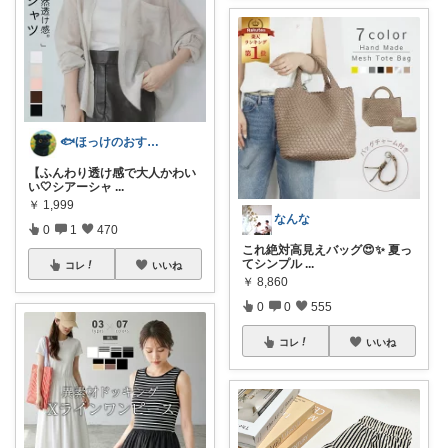
🐟ほっけのおすすめ＠朝コレ派🐾
【ふんわり透け感で大人かわい
い🤍シアーシャ
...
￥
1,999
なんな
0
1
470
これ絶対高見えバッグ😍✨ 夏っ
てシンプル
...
コレ
いいね
￥
8,860
0
0
555
コレ
いいね