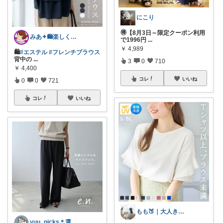
にこり
🉐【8月3日～限定クーポン利用
みあ✦🛍️楽しくお買い物
で1996円
...
￥
4,989
🛍️
#エステル
#フレンチブラウス
背中の
...
3
0
710
￥
4,400
コレ
いいね
0
0
721
コレ
いいね
もも🍑｜大人きれいめファッション
yuu_picks＊選ぶ楽しみ＊