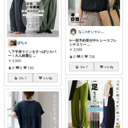
なこ⭐︎オシャレとインテリア🪴🌱
✨一部予約受付中✨ レースフレ
ぽちゃ
ンチスリー
...
￥
3,590
＼下半身ラインをすっぽりカバ
ー！大人綺麗な
...
0
0
736
￥
4,950
コレ
いいね
0
0
740
コレ
いいね