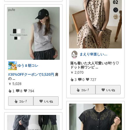
まえり🌸楽しい暮らし🍀
落ち着いた大人可愛いが叶う♡
ゆう🌷朝コレ
ドット柄ワンピ
...
￥
2,070
#30%OFFクーポンで3,520円
肩
の
...
3
0
727
￥
5,028
コレ
いいね
1
8
794
コレ
いいね