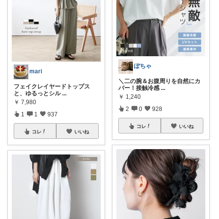
ぽちゃ
mari
＼二の腕＆お腹周りを自然にカ
フェイクレイヤードトップス
バー！接触冷感
...
と、ゆるっとシル
...
￥
1,240
￥
7,980
2
0
928
1
1
937
コレ
いいね
コレ
いいね