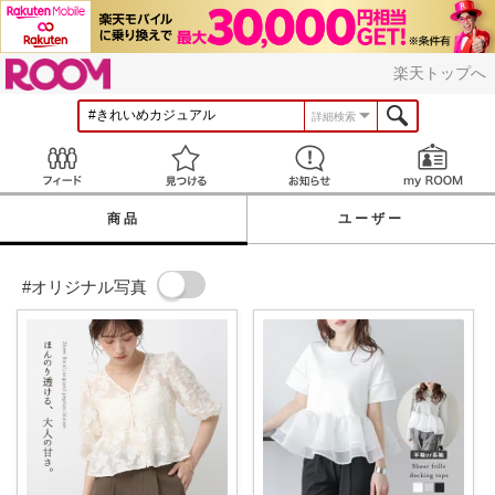
ROOM
楽天トップへ
詳細検索
Feed
見つける
お知らせ
商品
ユーザー
#オリジナル写真