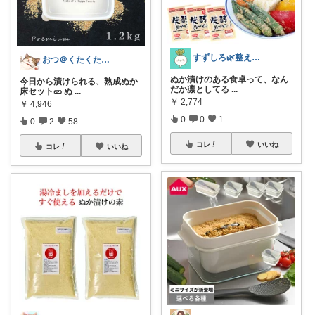
すずしろ🌿整えながら、ゆるく暮らす
おつ＠くたくたのゆる健康
ぬか漬けのある食卓って、なん
今日から漬けられる、熟成ぬか
だか凛としてる
...
床セット🥒 ぬ
...
￥
2,774
￥
4,946
0
0
1
0
2
58
コレ
いいね
コレ
いいね