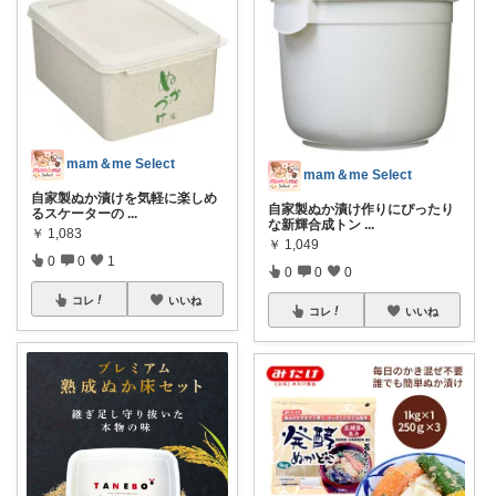
mam＆me Select
mam＆me Select
自家製ぬか漬けを気軽に楽しめ
自家製ぬか漬け作りにぴったり
るスケーターの
...
な新輝合成トン
...
￥
1,083
￥
1,049
0
0
1
0
0
0
コレ
いいね
コレ
いいね