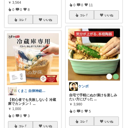
￥
3,564
0
0
11
0
0
8
コレ
いいね
コレ
いいね
ケンボ
くまこ 自律神経を整える暮らし☘ ̖́-
自宅で手軽にぬか漬けを楽しみ
たい方にぴった
...
【初心者でも失敗しない】冷蔵
庫でカンタン！
...
￥
3,980
￥
1,000
0
0
5
0
0
3
コレ
いいね
コレ
いいね