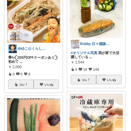
Rubby 日々感謝です✨
ゆゆこ@くらしを楽に便利に✨
#オリジナル写真
我が家で大活
躍している
...
🉐✨𓊆200円OFFクーポンあり𓊇
初めて
...
￥
1,544
￥
2,000
0
18
148
0
0
8
コレ
いいね
コレ
いいね