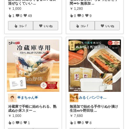
混ぜなくていい
...
間🥕✨ 無添加
...
￥
1,000
￥
1,280
1
0
49
0
0
9
コレ
いいね
コレ
いいね
🌟まちゃん🌟
みるくパン♡キッチンルーム
冷蔵庫で手軽に始められる、熟
無添加で始める手作りぬか漬け
成ぬか床スター
...
生活🥒✨野田琺
...
￥
1,000
￥
7,680
0
0
1
0
0
8