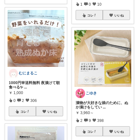
1
0
10
コレ
いいね
むにまるこ
1000円🌸送料無料 夜漬けて朝
食べる✨
...
￥
1,000
こゆき
0
2
306
漬物が大好きな娘のために、ぬ
か漬けをしてい
...
コレ
いいね
￥
3,960～
2
9
398
コレ
いいね