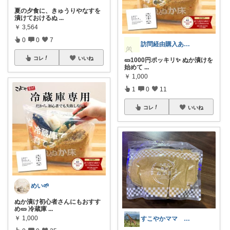
夏の夕食に、きゅうりやなすを
漬けておけるぬ
...
￥
3,564
0
0
7
訪問経由購入ありがとうございます✨
コレ
いいね
🥒1000円ポッキリ✨ ぬか漬けを
始めて
...
￥
1,000
1
0
11
コレ
いいね
めい🌱
ぬか漬け初心者さんにもおすす
め🥒 冷蔵庫
...
￥
1,000
すこやかママ 知育とアウトドアが大好き