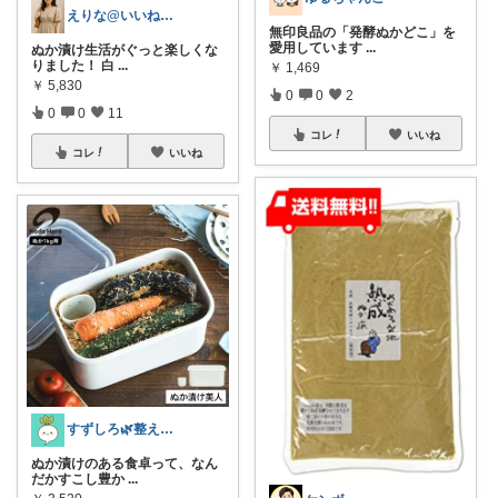
えりな@いいね100%バック💓
無印良品の「発酵ぬかどこ」を
愛用しています
...
ぬか漬け生活がぐっと楽しくな
りました！ 白
...
￥
1,469
￥
5,830
0
0
2
0
0
11
コレ
いいね
コレ
いいね
すずしろ🌿整えながら、ゆるく暮らす
ぬか漬けのある食卓って、なん
だかすこし豊か
...