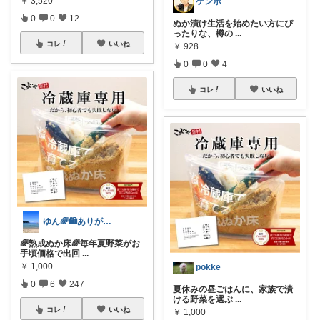
￥
3,520
ケンボ
0
0
12
ぬか漬け生活を始めたい方にぴ
ったりな、樽の
...
コレ
いいね
￥
928
0
0
4
コレ
いいね
ゆん🌈🛍️ありがとうございます🥹
🌈熟成ぬか床🌈毎年夏野菜がお
手頃価格で出回
...
￥
1,000
pokke
0
6
247
夏休みの昼ごはんに、家族で漬
ける野菜を選ぶ
...
コレ
いいね
￥
1,000