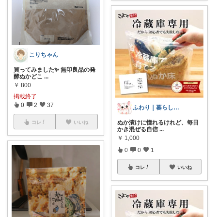
こりちゃん
買ってみました✨ 無印良品の発
酵ぬかどこ
...
￥
800
掲載終了
0
2
37
ふわり｜暮らしの負担をかるくする日用品
ぬか漬けに憧れるけれど、毎日
コレ
いいね
かき混ぜる自信
...
￥
1,000
0
0
1
コレ
いいね