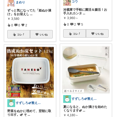
コウ
まめり
​冷蔵庫で手軽に菌活＆腸活！お
ずっと気になってた「姫ぬか漬
手入れカンタ
...
け」をお迎えし
...
￥
3,960～
￥
3,580
0
2
5
0
0
2
コレ
いいね
コレ
いいね
すずしろ🌿整えながら、ゆるく暮らす
すずしろ🌿整えながら、ゆるく暮らす
夏になると、ぬか漬けを始めた
くなります🌿
...
野菜をぬかに埋めて、翌朝に取
り出す。🌿 そ
...
￥
4,180～