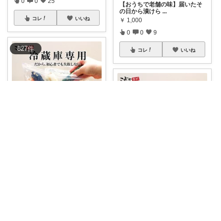
0
0
25
【おうちで老舗の味】届いたそ
の日から漬けら
...
コレ
いいね
￥
1,000
0
0
9
827
件
コレ
いいね
nest
手軽にぬか漬けを始めたくて購
入しました✨
...
￥
1,000
ちずママ
0
0
6
✨
#1000円ぽっきり
夏野菜にも
ぬか
...
コレ
いいね
￥
1,000
0
2
21