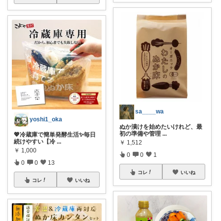
sa____wa
yoshi1_oka
ぬか漬けを始めたいけれど、最
初の準備や管理
...
💖冷蔵庫で簡単発酵生活✨毎日
続けやすい【冷
...
￥
1,512
￥
1,000
0
0
1
0
0
13
コレ
いいね
コレ
いいね