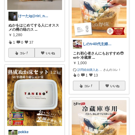
けーたig@riri_natural_
ぬかをはじめてする人にオスス
メの樽の味のス
...
￥
1,280
1
0
37
しの✨40代主婦の好きなもの
これ初心者さんにもおすすめ🥹
コレ
いいね
🥒✨ 冷蔵庫
...
￥
1,000
訪問経由購入あ
...
さんのコレ！
0
1
13
コレ
いいね
pokke