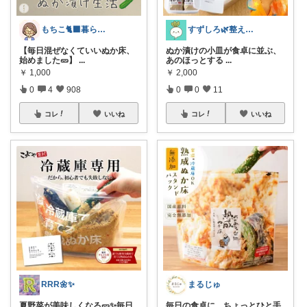
もちこ🐈‍⬛暮らしのお気に入り🌷
すずしろ🌿整えながら、ゆるく暮らす
【毎日混ぜなくていいぬか床、
ぬか漬けの小皿が食卓に並ぶ、
始めました🥒】
...
あのほっとする
...
￥
1,000
￥
2,000
0
4
908
0
0
11
コレ
いいね
コレ
いいね
RRR🌼✨
まるじゅ
夏野菜が美味しくなる🥒✨毎日
毎日の食卓に、ちょっとひと手