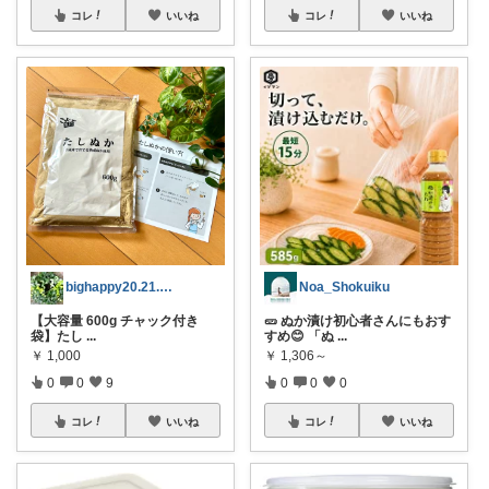
コレ
いいね
コレ
いいね
bighappy20.21.24日感謝！
Noa_Shokuiku
【大容量 600g チャック付き
🥒 ぬか漬け初心者さんにもおす
袋】たし
...
すめ😊 「ぬ
...
￥
1,000
￥
1,306～
0
0
9
0
0
0
コレ
いいね
コレ
いいね