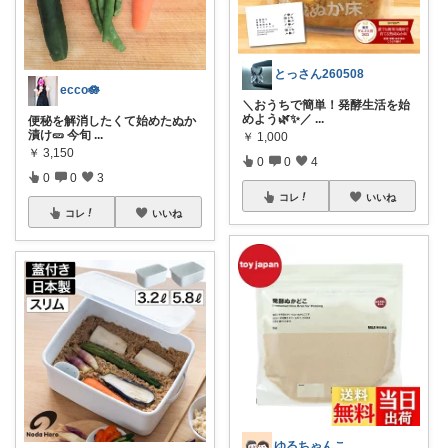
とっさん260508
ecco🪷
＼おうちで簡単！発酵生活を始
めよう🌿✨／
...
便秘を解消したくて始めたぬか
漬け🥒 今旬
...
￥
1,000
￥
3,150
0
0
4
0
0
3
コレ
いいね
コレ
いいね
ゆるちゃんこ