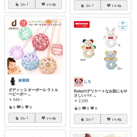
コレ
いいね
コレ
いいね
林茉莉
しろ
ダディッコ オーボール ラトル
Babyのデリケートなお肌にもや
ベビーボー
...
さしいパイ
...
￥
649～
￥
2,200
0
0
0
0
0
0
コレ
いいね
コレ
いいね