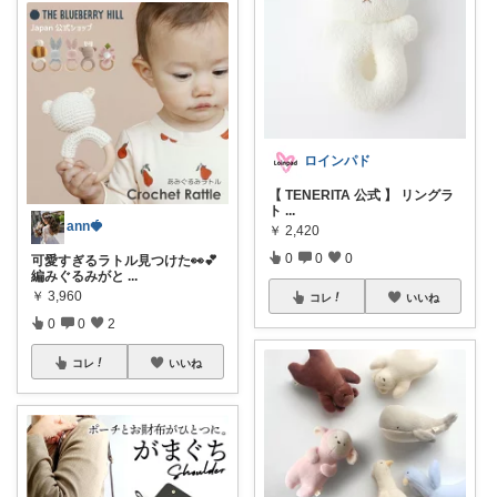
ロインパド
【 TENERITA 公式 】 リングラ
ト
...
ann🍓
￥
2,420
0
0
0
可愛すぎるラトル見つけた👀💕
編みぐるみがと
...
￥
3,960
コレ
いいね
0
0
2
コレ
いいね