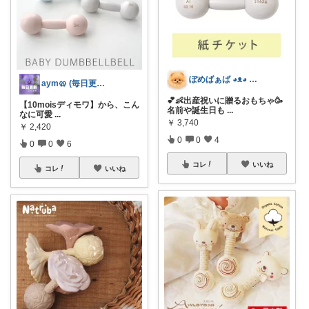
ぽめばぁば ◕⁠ᴥ⁠◕⁠ 育児救急箱🌠
aym🥨 (毎日更新してます🙌)
💕👶出産祝いに贈るおもちゃ🥳
【10moisディモワ】から、こん
名前や誕生日も
...
なに可愛
...
￥
3,740
￥
2,420
0
0
4
0
0
6
コレ
いいね
コレ
いいね