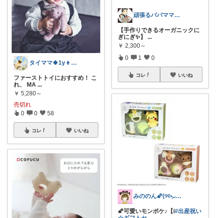
頑張るパパママ応援隊@育児・子供用品紹介
【手作りできるオーガニックに
ぎにぎ✨】
...
￥
2,300～
0
1
0
タイママ🍀1y👦のママ
コレ
いいね
ファーストトイにおすすめ！ こ
れ、 MA
...
￥
5,280～
売切れ
0
0
58
コレ
いいね
みののん🌠(୨୧•͈ᴗ•͈)感謝♡
🌠可愛いモンポケ♪【i
#出産祝い