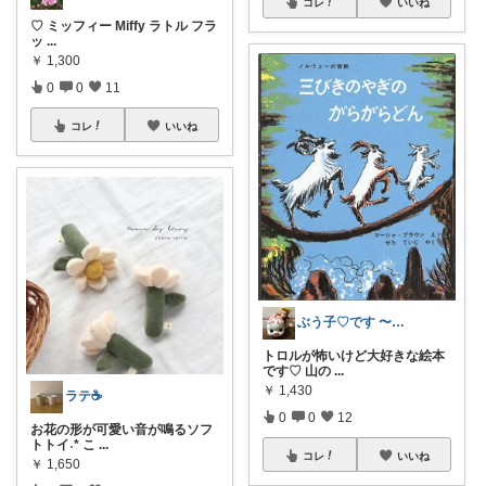
コレ
いいね
♡ ミッフィー Miffy ラトル フラ
ッ
...
￥
1,300
0
0
11
コレ
いいね
ぶう子♡です 〜感謝です〜
トロルが怖いけど大好きな絵本
です♡ 山の
...
￥
1,430
ラテ☕️
0
0
12
お花の形が可愛い音が鳴るソフ
トトイ˖* こ
...
コレ
いいね
￥
1,650