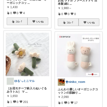
お花 ラトル ファーストトイ 日
ーガニックコッ
...
本製 綿1
...
￥
1,430
￥
1,980～
0
0
4
0
0
0
コレ
いいね
コレ
いいね
ゆる𓂅ミニマル
🐥niniko_room
［お花モチーフ鈴入りぬいぐる
ふんわり優しいオーガニックコ
みラトル］ マ
...
ットンの肌触り
...
￥
1,650
￥
2,090
1
0
201
0
0
17