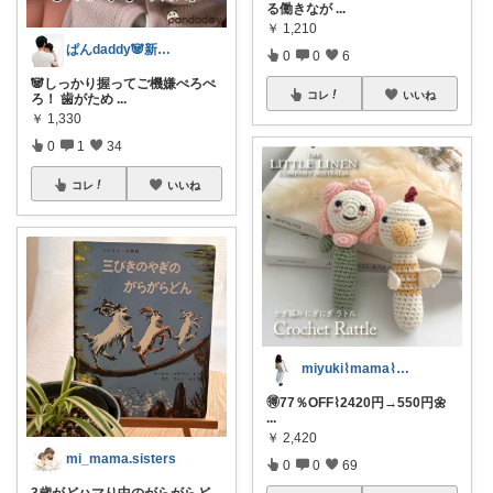
る働きなが
...
￥
1,210
ぱんdaddy🐼新米パパ育休奮闘中🍼
0
0
6
🐼しっかり握ってご機嫌ぺろぺ
コレ
いいね
ろ！ 歯がため
...
￥
1,330
0
1
34
コレ
いいね
miyuki⌇mama⌇注文住宅計画中
🉐77％OFF⌇2420円→550円🌼
...
￥
2,420
mi_mama.sisters
0
0
69