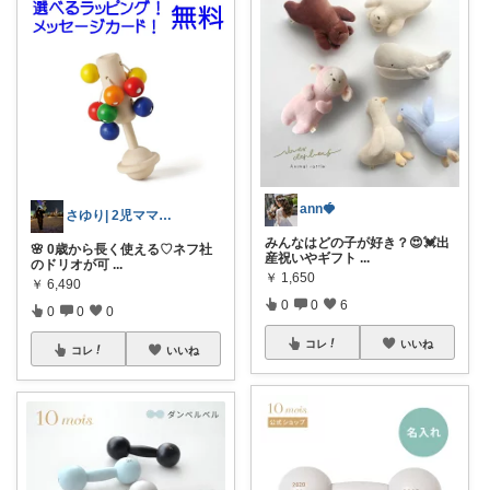
ann🍓
さゆり| 2児ママお買い物メモ🧸
みんなはどの子が好き？😍💓出
🌸 0歳から長く使える♡ネフ社
産祝いやギフト
...
のドリオが可
...
￥
1,650
￥
6,490
0
0
6
0
0
0
コレ
いいね
コレ
いいね