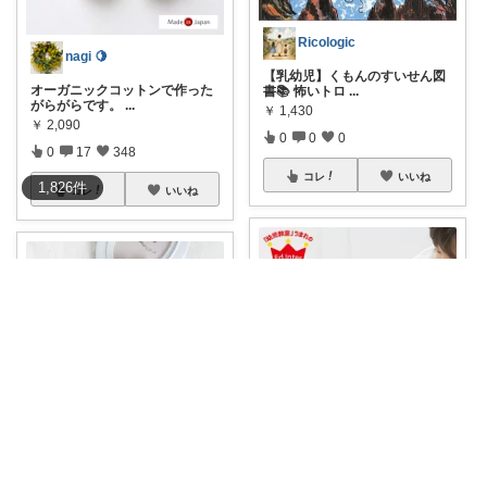
Ricologic
nagi 🍋
【乳幼児】くもんのすいせん図
オーガニックコットンで作った
書📚 怖いトロ
...
がらがらです。
...
￥
1,430
￥
2,090
0
0
0
0
17
348
コレ
いいね
1,826
件
コレ
いいね
tarfy
ぽんこ♡ピンクとかわいいものが好きな主婦
【五感を刺激して笑顔に！グッ