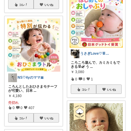
コレ
いいね
うさぎLove♡🐰みーちゃん🐰
ころころ遊んで、カミカミもで
きる🐰🌿 う
...
￥
3,080
NS♡4yのママ🎀
0
0
1
ころんとしたおひさまモチーフ
コレ
いいね
が可愛い、日本
...
￥
4,180
売切れ
0
0
407
コレ
いいね