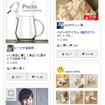
syuやさしい暮らし ﾌｵﾛバ100🙇
ベビーのアイテム
#誕生日プレ
ゼント
#出
...
￥
2,200
0
2
209
むーびす🪴無理のない余白ライフを🩵
コレ
いいね
いい具合に優しく角ばった形が
とても好きです
...
￥
3,300
0
0
3
コレ
いいね