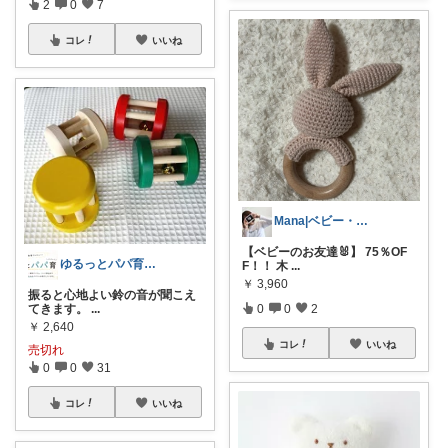
2
0
7
コレ
いいね
Mana|ベビー・子育て・家事楽グッズ
【ベビーのお友達🐰】 75％OF
ゆるっとパパ育（パパいく）
F！！ 木
...
￥
3,960
振ると心地よい鈴の音が聞こえ
てきます。
...
0
0
2
￥
2,640
コレ
いいね
売切れ
0
0
31
コレ
いいね