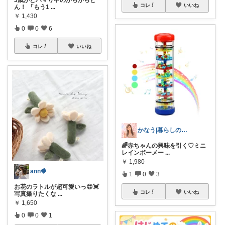
3歳がどハマり中のがらがらど
コレ
いいね
ん！ 「もう1
...
￥
1,430
0
0
6
コレ
いいね
かなう|暮らしの記録🌱
🌈赤ちゃんの興味を引く♡ミニ
レインボーメー
...
￥
1,980
ann🍓
1
0
3
お花のラトルが超可愛いっ😍💓
コレ
いいね
写真撮りたくな
...
￥
1,650
0
0
1