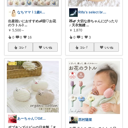
なちママ ⌇ 1歳4歳ママ
Rifa's select branch
出産祝いにおすすめ👶🏻‪‪♡お花
🧸🌿 大切な赤ちゃんにぴったり
のラトル3
...
♪ 天衣無縫
...
￥
5,500～
￥
1,870
0
0
16
0
1
3
コレ
いいね
コレ
いいね
あーちゃん♡Giftで選びたい商品🌹
西村陽菜
ポプキンズベビーの日本製「オ