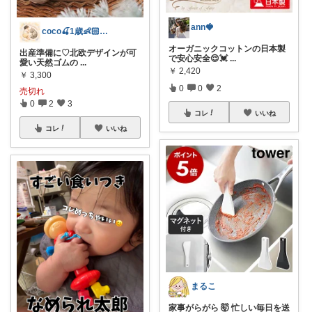
ann🍓
coco🍒1歳👶🏻5歳🐈
オーガニックコットンの日本製
出産準備に♡北欧デザインが可
で安心安全😌💓
...
愛い天然ゴムの
...
￥
2,420
￥
3,300
0
0
2
売切れ
0
2
3
コレ
いいね
コレ
いいね
まるこ
家事がらがら 🤯 忙しい毎日を送