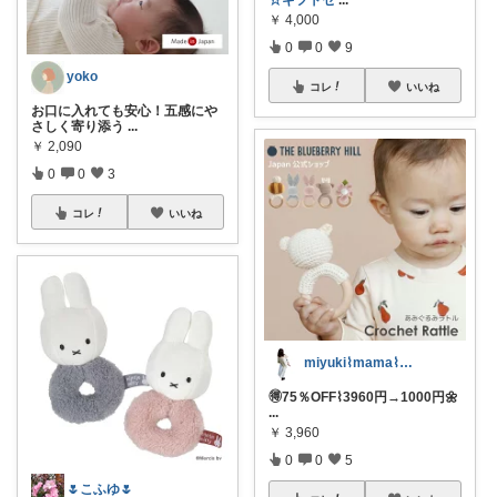
☆ギフトセ
...
￥
4,000
0
0
9
yoko
コレ
いいね
お口に入れても安心！五感にや
さしく寄り添う
...
￥
2,090
0
0
3
コレ
いいね
miyuki⌇mama⌇注文住宅計画中
🉐75％OFF⌇3960円→1000円🌼
...
￥
3,960
0
0
5
🌷こふゆ🌷