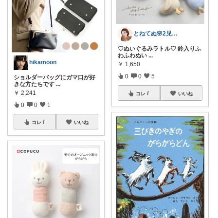
とねてぬ🌸2児ママ✿毎日をラク&快適に
♡ぬいぐるみラトル♡ 鈴入りふ
わふわぬい
...
hikamoon
￥
1,650
0
0
5
ショルダーバッグにガマ口が好
きな方たちです
...
￥
2,241
コレ
いいね
0
0
1
コレ
いいね