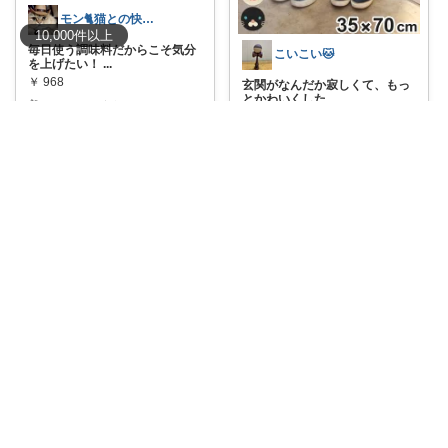
モン🐈猫との快適な暮らし
10,000
件
以上
毎日使う調味料だからこそ気分
こいこい🐱
を上げたい！
...
￥
968
玄関がなんだか寂しくて、もっ
とかわいくした
...
neko_ma
...
さんのコレ！
￥
2,090
0
0
69
1
2
371
コレ
いいね
コレ
いいね
ユウキ⭐️経由購入感謝です！
ゆうぴー
今がお得なチャンス✨東谷のコ