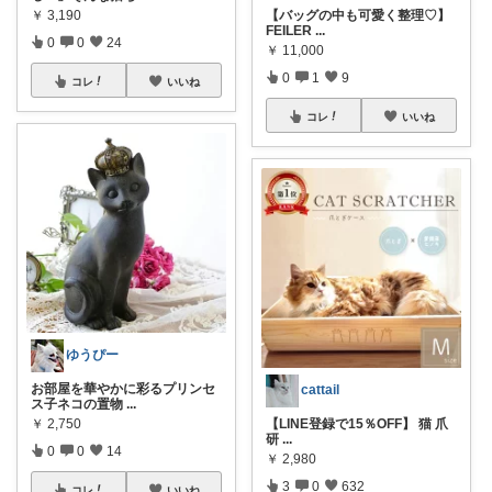
￥
3,190
【バッグの中も可愛く整理♡】
FEILER
...
0
0
24
￥
11,000
0
1
9
コレ
いいね
コレ
いいね
ゆうぴー
お部屋を華やかに彩るプリンセ
cattail
ス子ネコの置物
...
￥
2,750
【LINE登録で15％OFF】 猫 爪
研
...
0
0
14
￥
2,980
3
0
632
コレ
いいね