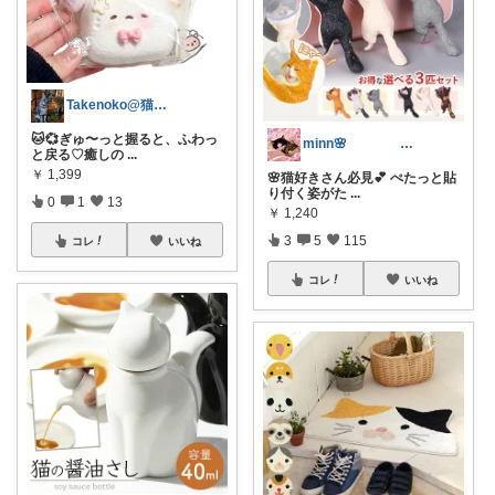
Takenoko@猫関連グッズ中心です！
🐱💞ぎゅ〜っと握ると、ふわっ
minn🌸 358
と戻る♡癒しの
...
￥
1,399
🌸猫好きさん必見💕 ぺたっと貼
り付く姿がた
...
0
1
13
￥
1,240
3
5
115
コレ
いいね
コレ
いいね