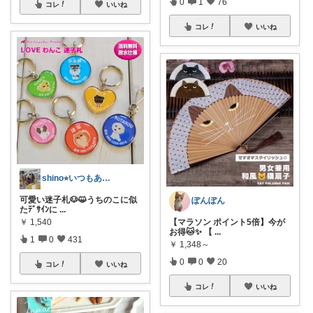
0
1
76
コレ
いいね
コレ
いいね
shino⭐︎いつもありがとう🐶🐾
可愛い迷子札🐶😺うちのこに似
ぽんぽん
たﾃﾞｻｲﾝに
...
￥
1,540
【マラソン ポイント5倍】今が
お得🐱✨ 【
...
1
0
431
￥
1,348～
0
0
20
コレ
いいね
コレ
いいね