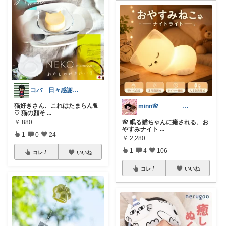
コバ 日々感謝✨私のすきなもの帖✨
猫好きさん、これはたまらん🐈
minn🌸 358
♡ 猫の顔そ
...
￥
880
🌸 眠る猫ちゃんに癒される、お
やすみナイト
...
1
0
24
￥
2,280
1
4
106
コレ
いいね
コレ
いいね