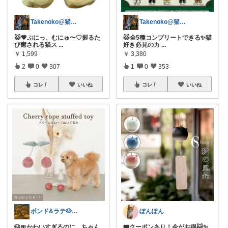
Takenoko@猫関連グッズ中心です！
Takenoko@猫関連グッズ中心です！
🐱💗ぷにっ、むにゅ〜♡握るた
🐱全5種コンプリートできる✨猫
び癒される猫ス
...
好き必見のカ
...
￥
1,599
￥
3,380
2
0
307
1
0
353
コレ
いいね
コレ
いいね
ボンド&ラテ🐶経由購入感謝です🙇
ぽんぽん
🐶🎀かわいすぎるのに、ちゃん
🎟️クーポンあり！今がお得🐱✨