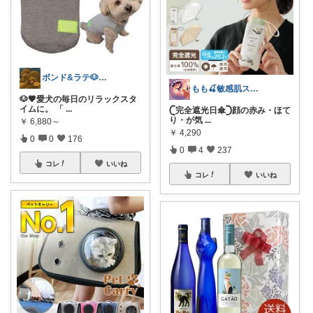
ボンド&ラテ🐶経由購入感謝です🙇
もも🍒敏感肌スキンケア⌇猫ちゃんと一緒
🐶🤎愛犬の毎日のリラックスタ
イムに。 「
...
‎𓊆完全遮光日傘‎𓊇顔の赤み・ほて
り・が気
...
￥
6,880～
￥
4,290
0
0
176
0
4
237
コレ
いいね
コレ
いいね