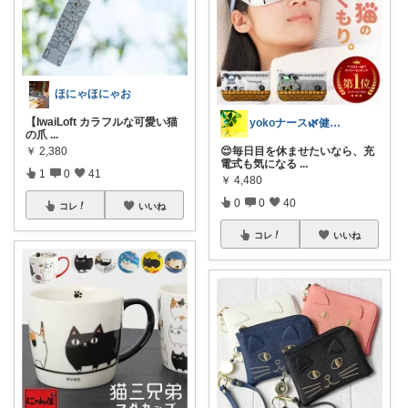
ほにゃほにゃお
【IwaiLoft カラフルな可愛い猫
yokoナース🌿健康美容/ふるさと納税
の爪
...
￥
2,380
😌毎日目を休ませたいなら、充
電式も気になる
...
1
0
41
￥
4,480
0
0
40
コレ
いいね
コレ
いいね