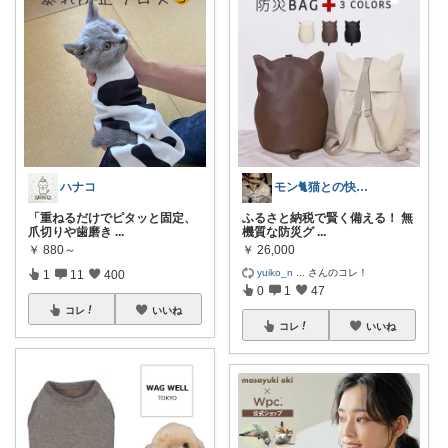
ハナコ
モン🐈猫との快適な暮らし
「重ねるだけでピタッと固定、
ふるさと納税で賢く備える！ 無
爪切りや歯磨き
...
機質な防災グ
...
￥
880～
￥
26,000
yuiko_n
...
さんのコレ！
1
11
400
0
1
47
コレ
いいね
コレ
いいね