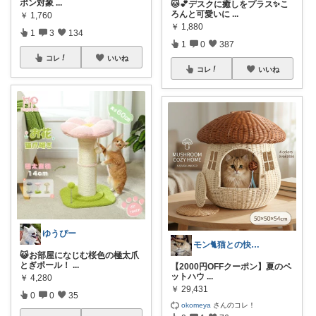
ポン対象
...
🐱💕デスクに癒しをプラス✨こ
ろんと可愛いに
...
￥
1,760
￥
1,880
1
3
134
1
0
387
コレ
いいね
コレ
いいね
ゆうぴー
モン🐈猫との快適な暮らし
😺お部屋になじむ桜色の極太爪
とぎポール！
...
【2000円OFFクーポン】夏のペ
ットハウ
...
￥
4,280
￥
29,431
0
0
35
okomeya
さんのコレ！