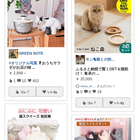
GREEN NOTE
モン🐈猫との快適な暮らし
#オリジナル写真
🥬おうちサラ
ダがお店の味
...
ふるさと納税で賢くGET＆猫助
￥
2,898～
け！ 食卓の
...
￥
35,000
1
10
402
meta_ta
...
さんのコレ！
0
0
18
コレ
いいね
コレ
いいね