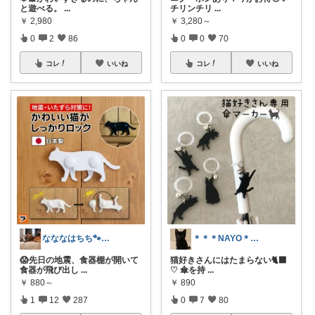
と遊べる。
...
チリンチリ
...
￥
2,980
￥
3,280～
0
2
86
0
0
70
コレ
いいね
コレ
いいね
なななはちち🐾猫とおトクと美味しいもの
＊＊＊NAYO＊＊＊
😱先日の地震、食器棚が開いて
猫好きさんにはたまらない🐈‍⬛
食器が飛び出し
...
♡ 傘を持
...
￥
880～
￥
890
1
12
287
0
7
80