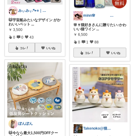
みぃみぃ🐾⭐｜猫と暮らすROOM
minn🌸 358
🐱宇宙船みたいなデザイン がか
わいいペット
...
🌸🍷猫好きさんに贈りたい♪かわ
いい猫ワイン
...
￥
3,500
￥
6,500
0
0
43
0
1
88
コレ
いいね
コレ
いいね
ぽんぽん
Takenoko@猫関連グッズ中心です！
🐱今なら最大1,500円OFFクー