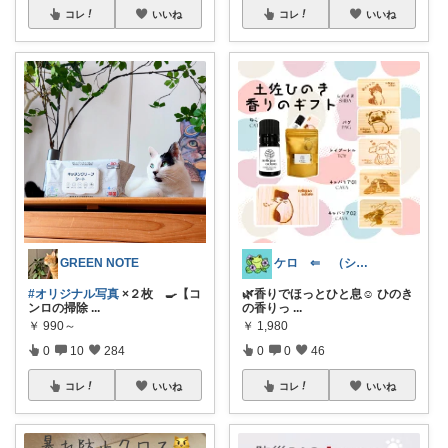
コレ
いいね
コレ
いいね
GREEN NOTE
ケロ ⇐ （シマヒタ🦜です♥️）
#オリジナル写真
×２枚 🍳【コ
🌿香りでほっとひと息☺️ ひのき
ンロの掃除
...
の香りっ
...
￥
990～
￥
1,980
0
10
284
0
0
46
コレ
いいね
コレ
いいね