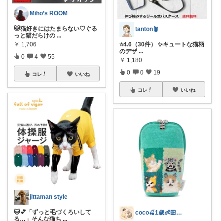
Miho’s ROOM
🐱猫好きにはたまらない♡ぐる
tanton🪴
っと猫だらけの
...
￥
1,706
⭐4.6（30件） ✨キュートな猫柄
のデザ
...
0
4
55
￥
1,180
0
0
19
コレ
いいね
コレ
いいね
jittaman style
🐱💕「ずっと毛づくろいして
coco🍒1歳👶🏻5歳🐈
る…」そんな猫ち
...