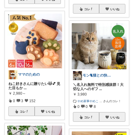
コレ
いいね
ママのための
モン🐈猫との快適な暮らし
ねこ好きさんに贈りたい🐱💕 見
＼名入れ無料で特別感抜群！大
た目もか
...
切な人へのギフ
...
￥
2,980～
￥
3,980
0
3
152
やめ家事やめこ
...
さんのコレ！
0
0
8
コレ
いいね
コレ
いいね