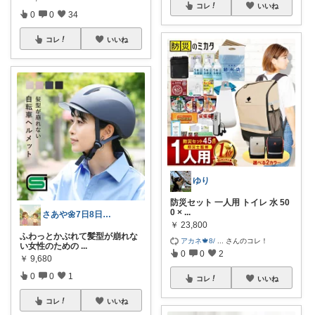
コレ
いいね
0
0
34
コレ
いいね
ゆり
防災セット 一人用 トイレ 水 50
0 ×
...
さあや🌼7日8日有難うございます
￥
23,800
ふわっとかぶれて髪型が崩れな
アカネ🍁8/
...
さんのコレ！
い女性のための
...
0
0
2
￥
9,680
0
0
1
コレ
いいね
コレ
いいね