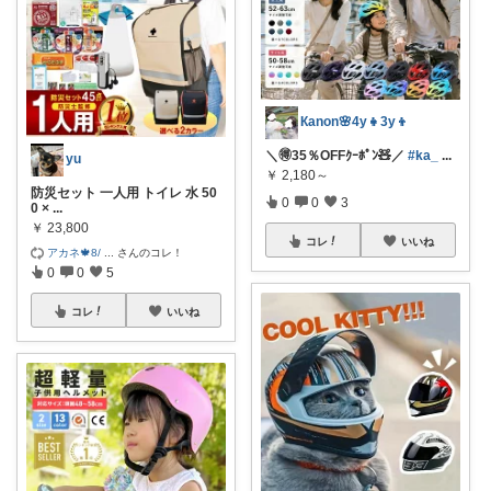
Кanon🌸4y👧3y👦
＼🉐35％OFFｸｰﾎﾟﾝ🧸／
#ka_
...
yu
￥
2,180～
防災セット 一人用 トイレ 水 50
0
0
3
0 ×
...
￥
23,800
コレ
いいね
アカネ🍁8/
...
さんのコレ！
0
0
5
コレ
いいね