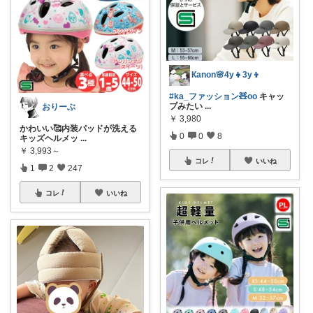
Кanon🌸4y👧3y👦
#ka_ファッション🧸oo
キャッ
プみたい
...
おりーぶ
￥
3,980
かわいい🥰内装パッドが洗える
0
0
8
キッズヘルメッ
...
￥
3,993～
コレ
いいね
1
2
247
コレ
いいね