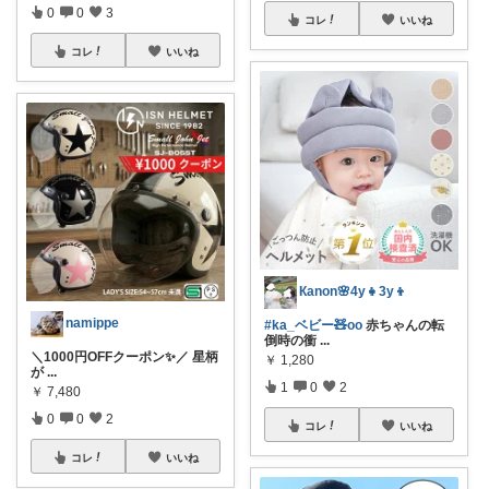
0
0
3
コレ
いいね
コレ
いいね
Кanon🌸4y👧3y👦
namippe
#ka_ベビー🧸oo
赤ちゃんの転
倒時の衝
...
＼1000円OFFクーポン✨／ 星柄
￥
1,280
が
...
1
0
2
￥
7,480
0
0
2
コレ
いいね
コレ
いいね