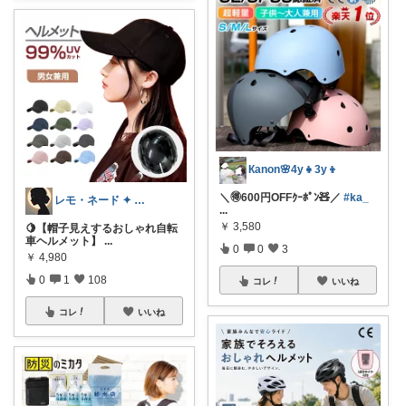
Кanon🌸4y👧3y👦
＼🉐600円OFFｸｰﾎﾟﾝ🧸／
#ka_
レモ・ネード ✦ セレクト 🍋
...
￥
3,580
🍋【帽子見えするおしゃれ自転
車ヘルメット】
...
0
0
3
￥
4,980
0
1
108
コレ
いいね
コレ
いいね