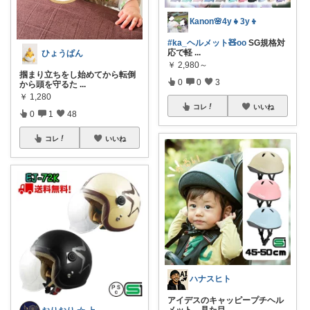
Кanon🌸4y👧3y👦
#ka_ヘルメット🧸oo
SG規格対
応で軽
...
ひょうぱん
￥
2,980～
掴まり立ちをし始めてから転倒
0
0
3
から頭を守るた
...
￥
1,280
コレ
いいね
0
1
48
コレ
いいね
ハナスヒト
アイデスのキャッピープチヘル
メット、見た目
...