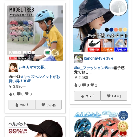
Кanon🌸4y👧3y👦
シキ★ママの暮らし、キッズ
#ka_ファッション🧸oo
帽子感
覚でおし
...
🚲💨💥
#キッズヘルメットがお
￥
2,580
買い得！🌟🌈
...
0
0
2
￥
3,980～
0
0
3
コレ
いいね
コレ
いいね