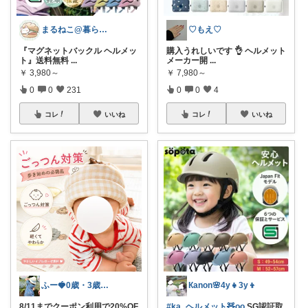
まるねこ@暮らしと子育て🐈️🌸
♡もえ♡
『マグネットバックル ヘルメッ
購入うれしいです 👌 ヘルメット
ト』送料無料
...
メーカー開
...
￥
3,980～
￥
7,980～
0
0
231
0
0
4
コレ
いいね
コレ
いいね
ふー🍓0歳・3歳のワンオペママ
Кanon🌸4y👧3y👦
8/11までクーポン利用で20%OF
#ka_ヘルメット🧸oo
SG認証取