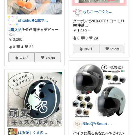
もちこ 〜ごくらく＆かわいい生活♪
shizuku🍀1歳ママ&ハンドメイド
クーポンで20％OFF！口コミ31
00件越
...
#購入品
𖤣𖥧𖥣𖡡𖥧𖤣 電チャデビュー
￥
1,980～
に
...
0
0
29
￥
3,280
0
4
22
コレ
いいね
コレ
いいね
NikuQ🐾Smart Choice
はる🐻｜くまのいる暮らし
バイクに乗るあなたへ✨ かわい