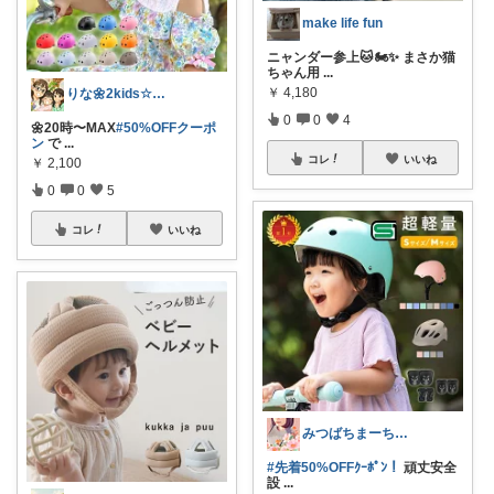
make life fun
ニャンダー参上🐱🏍️✨ まさか猫
ちゃん用
...
￥
4,180
りな🌼2kids☆毎日をちょっと快適に
0
0
4
🌼20時〜MAX
#50%OFFクーポ
ン
で
...
コレ
いいね
￥
2,100
0
0
5
コレ
いいね
みつばちまーちᵀᴴᴬᴺᴷ ᵞᴼᵁ ◡̈*
#先着50%OFFｸｰﾎﾟﾝ！
頑丈安全
設
...