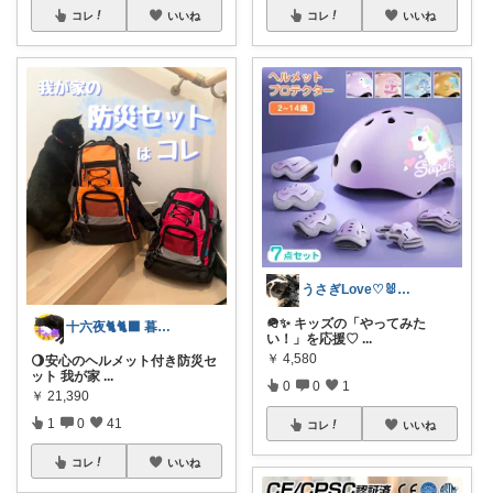
コレ
いいね
コレ
いいね
うさぎLove♡🐰みーちゃん🐰
🪖✨ キッズの「やってみた
十六夜🐈🐈‍⬛ 暮らしのあれこれ
い！」を応援♡
...
￥
4,580
🌖安心のヘルメット付き防災セ
ット 我が家
...
0
0
1
￥
21,390
1
0
41
コレ
いいね
コレ
いいね