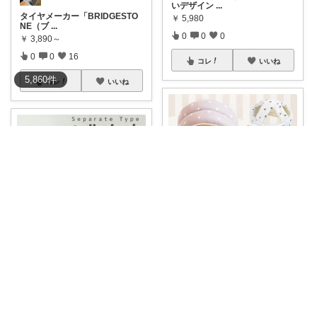
いデザイン
...
タイヤメーカー「BRIDGESTO
￥
5,980
NE（ブ
...
0
0
0
￥
3,890～
0
0
16
コレ
いいね
5,860
件
コレ
いいね
みーちゃん
にゃんこ🐈スローです🐢💦
ごっつん増えてきて購入。 フォ
ルムもかわい
...
#🏷️✨＼10％OFFクーポンで2,6
￥
1,290
82
...
0
0
0
￥
2,980～