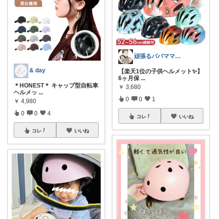
頑張るパパママ応援隊@育児・子供用品紹介
& day
【楽天1位の子供ヘルメット✨】
6ヶ月保
...
＊HONEST＊ キャップ型自転車
￥
3,680
ヘルメッ
...
0
0
1
￥
4,980
0
0
4
コレ
いいね
コレ
いいね