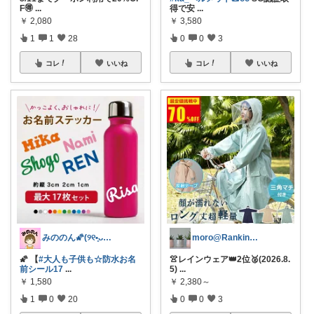
F🉐
...
得で安
...
￥
2,080
￥
3,580
1
1
28
0
0
3
コレ
いいね
コレ
いいね
みののん🌠(୨୧•͈ᴗ•͈)感謝♡
moro@Ranking ROOM
🌠 【
#大人も子供も☆防水お名
👚レインウェア👑2位🥈(2026.8.
前シール17
...
5)
...
￥
1,580
￥
2,380～
1
0
20
0
0
3