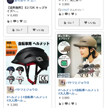
おりおり ☆ 上限🙏
￥
3,980
【送料無料】 EJ-72K キッズサ
びね子
さんのコレ！
イズヘ
...
0
0
3
￥
6,480
0
0
11
コレ
いいね
コレ
いいね
バケツとジョウロ
バケツとジョウロ
#ヘルメット
#自転車ヘルメット
#大人用ヘル
...
#ヘルメット
#自転車ヘルメット
￥
3,980
#大人用ヘル
...
0
0
3
￥
3,380