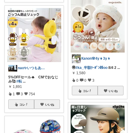
Кanon🌸4y👧3y👦
🉐
#ka_半額ｸｰﾎﾟﾝ🧸oo
8/4 2
...
nao✨いつもありがとう😊
￥
1,580
5%OFFセール🔥 CMでおなじ
0
0
3
み🥰
#転
...
￥
1,891
コレ
いいね
1
3
754
コレ
いいね