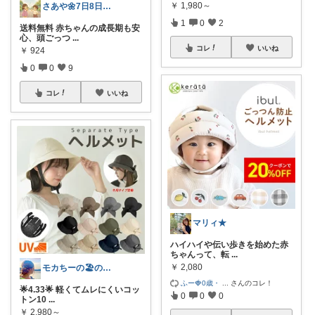
￥
1,980～
さあや🌼7日8日有難うございます
1
0
2
送料無料 赤ちゃんの成長期も安
心、頭ごっつ
...
コレ
いいね
￥
924
0
0
9
コレ
いいね
マリィ★
ハイハイや伝い歩きを始めた赤
ちゃんって、転
...
￥
2,080
モカちーの🏖️のんびりライフ🐈✨
ふー🍓0歳・
...
さんのコレ！
🌟4.33🌟 軽くてムレにくいコッ
0
0
0
トン10
...
￥
2,980～