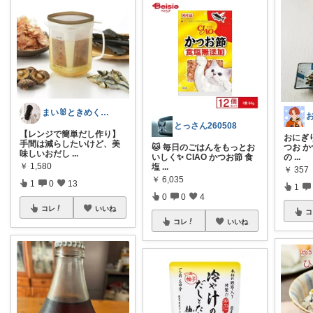
まい🐰ときめく暮らし
とっさん260508
【レンジで簡単だし作り】
おにぎり
手間は減らしたいけど、美
🐱 毎日のごはんをもっとお
つお 
味しいおだし
...
いしく✨ CIAO かつお節 食
の
...
￥
1,580
塩
...
￥
357
￥
6,035
1
0
13
1
0
0
4
コレ
いいね
コ
コレ
いいね