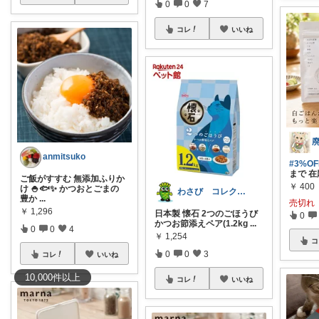
0
0
7
コレ
いいね
anmitsuko
#3%O
まで 在
ご飯がすすむ 無添加ふりか
￥
400
け 🍚🐟✨ かつおとごまの
わさび コレクションもご利用ください
豊か
...
売切れ
￥
1,296
日本製 懐石 2つのごほうび
0
かつお節添えペア(1.2kg
...
0
0
4
￥
1,254
コ
0
0
3
コレ
いいね
10,000
件
以上
コレ
いいね