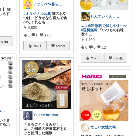
ころまる🐕🐈もふもふ愛好家💓
アサッペ🐾暮らしを整える愛用品セレクト
！】 猫
しらす
#オリジナル写真
猫のおや
せんすいくん。 ＼情報の海へダイブ／
つは、どうせなら喜んで食
べてくれるも
...
→
#送料無料で試しやすい✨
￥
4,830
#送料無料
「いつものお味
噌汁
...
1
0
178
￥
4,460
いいね
コレ
いいね
0
0
12
コレ
いいね
あんきも🐡うつわ好き/10日購入感謝
Ys celebration day
すい！さ
するボ
「まるごとうまみだし」
忙しい女性の時短キッチンROOM
は、九州産の厳選素材を丸
ごと使用した無添
...