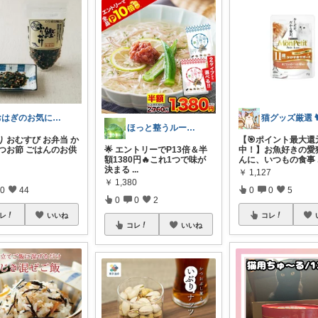
おはぎのお気に入り★
ほっと整うルーム🌿
 おむすび お弁当 か
【🎯ポイント最大還
かつお節 ごはんのお供
🌟 エントリーでP13倍＆半
中！】お魚好きの愛
額1380円🔥これ1つで味が
んに、いつもの食事
決まる
...
￥
1,127
￥
1,380
0
44
0
0
5
0
0
2
レ
いいね
コレ
コレ
いいね