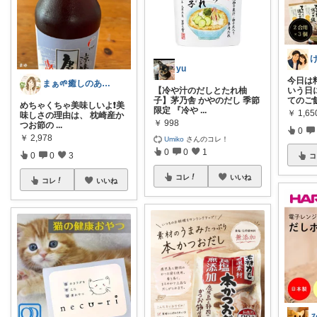
yu
今日は
まぁ🌱癒しのある暮らし🍀
【冷や汁のだしとたれ柚
いう日に
子】茅乃舎 かやのだし 季節
てのご
めちゃくちゃ美味しいよ❗️美
限定 『冷や
...
￥
1,65
味しさの理由は、 枕崎産か
￥
998
つお節の
...
0
￥
2,978
Umiko
さんのコレ！
0
0
1
0
0
3
コ
コレ
いいね
コレ
いいね