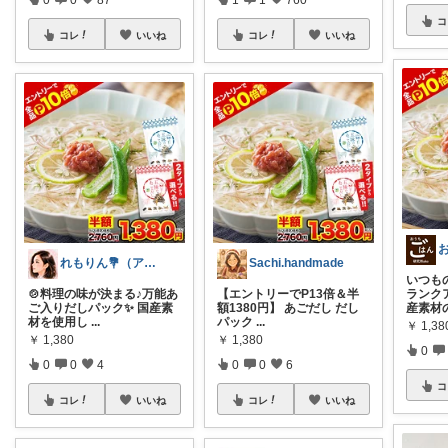
コ
コレ
いいね
コレ
いいね
れもりん💐（アイコン変更しました）
Sachi.handmade
いつも
🍲料理の味が決まる♪万能あ
【エントリーでP13倍＆半
ランク
ご入りだしパック✨ 国産素
額1380円】 あごだし だし
産素材
材を使用し
...
パック
...
￥
1,38
￥
1,380
￥
1,380
0
0
0
4
0
0
6
コ
コレ
いいね
コレ
いいね