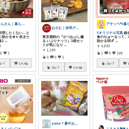
けんさん｜暮らしの「これ便利！」
おさむ｜赤羽グルメ&穴場スポット
料理したくない…と
#オリジナル写真
総
助かる🍚✨ 炊きた
東京酒粋の『かつおぶし薫
食のちゅ〜るって、
飯2
...
る いぶりナッツ』3袋セッ
助かる🐱💕
...
トが気になり
...
0
￥
4,830
￥
1,180
0
1
1
0
199
0
0
1
レ
いいね
コレ
コレ
いいね
yume＊暑中お見舞い申し上げます☀️