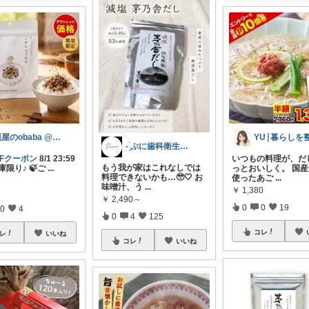
廃屋のobaba @ 感謝🙏ほぼ朝コレ
‪ - ̗̀ぷに歯科衛生まま🦷 ̖́-
FFクーポン
8/1 23:59
いつもの料理が、だ
もう我が家はこれなしでは
庫限り♪ 🍃ご
...
っとおいしく。 国
料理できないかも…🥹🤍 お
使ったあご
...
味噌汁、う
...
￥
1,380
￥
2,490～
0
0
19
0
4
0
4
125
コレ
レ
いいね
コレ
いいね