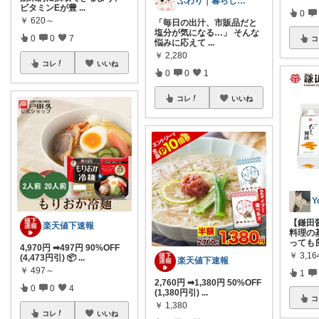
ふわり｜暮らしの負担をかるくする日用品
ビタミンEが豊
...
0
￥
620～
「毎日の出汁、市販品だと
塩分が気になる…」 そんな
0
0
7
コ
悩みに応えて
...
￥
2,280
コレ
いいね
0
0
1
コレ
いいね
【鎌田
楽天値下速報
料理の
っても
4,970円 ➡497円 90%OFF
￥
3,16
(4,473円引) 📦
...
楽天値下速報
￥
497～
1
2,760円 ➡1,380円 50%OFF
0
0
4
(1,380円引)
...
コ
￥
1,380
コレ
いいね