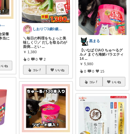
アサッペ🐾暮らしを整える愛用品セレクト
しおり♡3歳0歳子育て中
合栄養
本当に
＼毎日の料理をちょっと美
黒まる
味しく♡／ だしを取るのが
面倒…とい
...
【いなば CIAO ちゅ〜るグ
￥
1,380
ルメ まぐろ海鮮バラエティ
14
...
0
0
2
￥
5,980
いいね
コレ
いいね
0
0
15
コレ
いいね