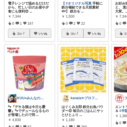
電子レンジで温めるだけだ
【
#オリジナル写真
手軽に
お好み
から、忙しい日のお昼や夕
鉄分補給できる天然素材
と、 
食にも便利😊
...
🐟】 鉄分を
...
大変。
￥
7,344
￥
1,500
￥
7,34
0
1
167
0
2
22
0
コレ
いいね
コレ
いいね
コ
KUU⭐︎みんなの部屋
kanata✨プロフ写真変えました🐈
🐾『デキる猫は今日も憂
はぐくみ太郎 鉄分お魚パウ
エント
鬱』🐾でヂュールなるもの
ダー😊 毎日のごはんにサッ
＆
#半額
が登場したので同
...
とひとふり
...
￥
1,38
￥
4,830
￥
1,180
0
0
0
87
1
1
760