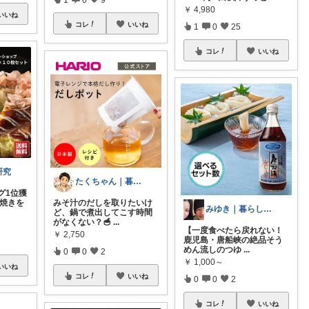
￥
4,980
いいね
コレ
いいね
1
0
25
コレ
いいね
研究
たくちゃん｜暮らしをラクにする
グ1位獲
み焼きを
みそ汁のだしを取りたいけ
みゆき｜暮らしのおすすめ
ど、鍋で煮出してこす時間
がなくない？🥣
...
【一度食べたら戻れない！
￥
2,750
鹿児島・唐船峡の絶品そう
めん流しのつゆ
...
0
0
2
￥
1,000～
いいね
コレ
いいね
0
0
2
コレ
いいね