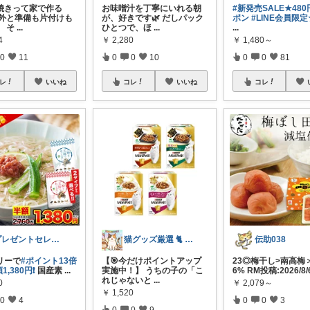
焼きって家で作る
お味噌汁を丁寧にいれる朝
#新発売SALE★48
意外と準備も片付けも
が、好きです🌿 だしパック
ポン
#LINE会員限定
。 そ
...
ひとつで、ほ
...
...
4
￥
2,280
￥
1,480～
0
11
0
0
10
0
0
81
レ
いいね
コレ
いいね
コレ
プレゼントセレクト館024
猫グッズ厳選 🐈 にゃん具市場 🌈
伝助038
リーで
#ポイント13倍
【🎯今だけポイントアップ
23◎梅干し>南高梅
1,380円❗
国産素
...
実施中！】 うちの子の「こ
6% RM投稿:2026/8/
れじゃないと
...
0
￥
2,079～
￥
1,520
0
4
0
0
3
0
0
9