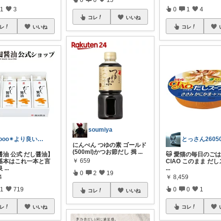
1
3
0
1
4
コレ
いいね
レ
いいね
コレ
soumiya
Yooo✴︎より良い暮らし✴︎
とっさん2605
にんべん つゆの素 ゴールド
(500ml)かつお節だし 揖
...
醤油 公式 だし醤油】
🐱 愛猫の毎日のご
￥
659
基本はこれ一本と言
CIAO このまま だ
良
...
...
0
2
19
4
￥
8,459
1
719
0
0
1
コレ
いいね
レ
いいね
コレ