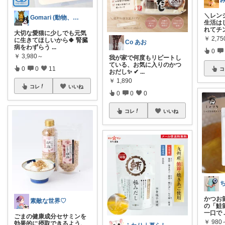
＼レン
Gomari (動物、ハンドメイド好き)
生活は
れてチ
大切な愛猫に少しでも元気
￥
2,75
に生きてほしいから🍀 腎臓
Co あお
病をわずらう
...
0
￥
3,980～
我が家で何度もリピートし
ている、お気に入りのかつ
0
0
11
コ
おだし✨ ✔
...
￥
1,890
コレ
いいね
0
0
0
コレ
いいね
かつお
素敵な世界♡
の「鮭
一口で
ごまの健康成分セサミンを
￥
980
効果的に摂取できるよう、