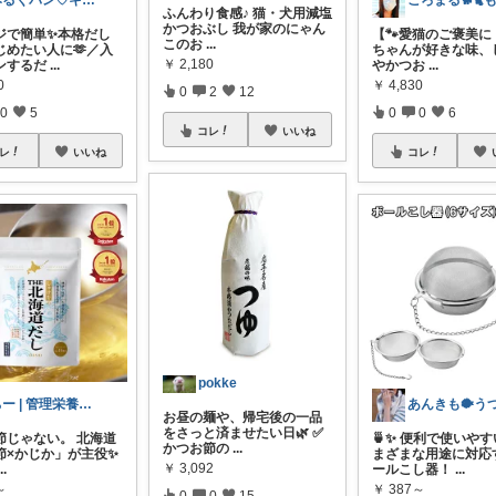
みるくパン♡キッチンルーム
ふんわり食感♪ 猫・犬用減塩
かつおぶし 我が家のにゃん
ジで簡単✨本格だし
【🐾愛猫のご褒美に
このお
...
じめたい人に🫶／入
ちゃんが好きな味、
￥
2,180
ンするだ
...
やかつお
...
0
￥
4,830
0
2
12
0
5
0
0
6
コレ
いいね
レ
いいね
コレ
pokke
ちー | 管理栄養士のおすすめroom
お昼の麺や、帰宅後の一品
をさっと済ませたい日🌿 ✅
節じゃない。 北海道
🍵✨ 便利で使いや
かつお節の
...
節×かじか」が主役✨️
まざまな用途に対応
￥
3,092
...
ールこし器！
...
～
￥
387～
0
0
15