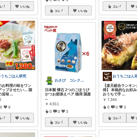
レ
いいね
コレ
コレ
いいね
おうちごはん研究
おうちごはん
わさび コレクションもご利用ください
のお料理の味をワン
【楽天総合ランキン
アップさせたい… 国
日本製 懐石 2つのごほうび
得】 本格的なお好
の旨味
...
かつお節添えペア 猫用 国産
おうちで手
...
...
0
￥
7,344
￥
4,911
0
9
0
0
3
0
0
3
レ
いいね
コレ
コレ
いいね