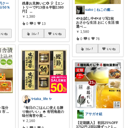
0円クー
残暑お見舞いに🌻 🎈【エン
☆50％
トリーでP13倍＆半額1380
sako｜ねこの癒し(=^・^=)
円】
...
￥
1,380
🐟️お試し中🐟️オリ写2枚
おさかな生活 おにく生活 猫
0
0
13
選べ
...
￥
1,580
いいね
コレ
いいね
0
6
76
コレ
いいね
✨taka_life ✨
＞塩分
「毎日のごはんに使える贈
6 市
...
り物がいい」🍚 有明海産の
アサガオ組
味付海苔や鹿
...
￥
2,160
【定期購入】 初回25%OFF
3752円 2回以降ずっと1
...
1
0
9