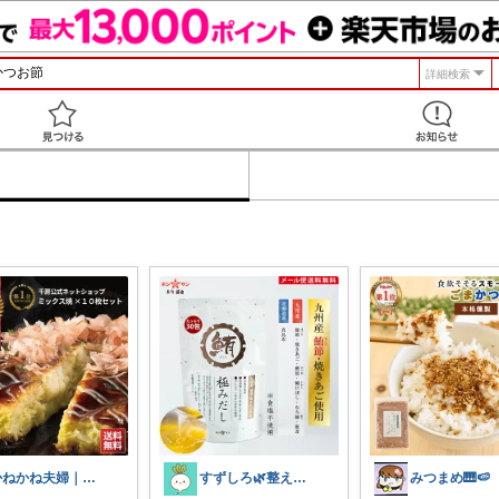
詳細検索
見つける
かねかね夫婦｜生活費を下げる楽天ROOM
すずしろ🌿整えながら、ゆるく暮らす
みつまめ🎹🍉