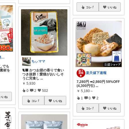
コレ
いいね
YU┆暮らしを整えるもの
ちぃママ
しでも
産素材を
🐈‍⬛ かつお節の香りで食い
楽天値下速報
つき抜群！愛猫がおいしそ
うに完食し
...
7,280円 ➡2,980円 59%OFF
￥
5,930
(4,300円引)
...
0
2
502
￥
5,180～
いいね
1
0
2
コレ
いいね
コレ
いいね