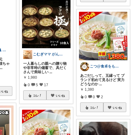
猫グッズ厳選 🐈 にゃん具市場 🌈
こむぎママ がんばりすぎるママを救う
元
猫ちゃ
一人暮らしの親への贈り物
こつ@食卓をもっと楽しく♪
...
や非常時の備蓄で、具だく
さんで美味しい
...
あごだしって、五縁って ブ
￥
1,980
ランド初めて見るけど 実力
どうなのか
...
0
5
17
￥
1,380
いいね
コレ
いいね
0
0
2
コレ
いいね