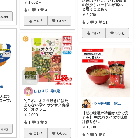
料理のたびに、だしを取る
￥
1,602～
のは少しハードルが高い…
と思うことあり
...
0
0
4
￥
2,750
いいね
コレ
いいね
0
0
11
コレ
いいね
08
しおり♡3歳0歳子育て中
はんに✨
しスープ♪
＼これ、オクラ好きにはた
パパ便利帳｜家族のお買い物日記
まらない🤤／ サクサク食感
の「オクラ
...
【朝の味噌汁準備が3分で完
￥
2,090
了🔥】 朝のバタバタで味噌
汁作りが
...
1
0
3
￥
1,000
いいね
コレ
いいね
0
0
0