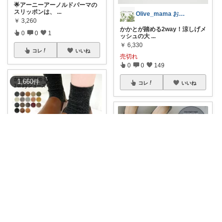
🌟アーニーアーノルドパーマの
スリッポンは、
...
Olive_mama おしゃれと暮らし
￥
3,260
かかとが踏める2way！涼しげメ
0
0
1
ッシュの大
...
￥
6,330
コレ
いいね
売切れ
0
0
149
1,660
件
コレ
いいね
moro@Ranking ROOM
👟スリッポン👑10位(2026.7.15)
...
￥
7,980
シルク💖
0
0
1
さっと履けて、きちんと感のあ