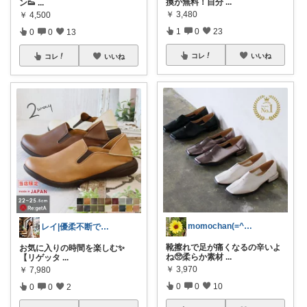
換が無料！自分
...
ン👟
...
￥
3,480
￥
4,500
1
0
23
0
0
13
コレ
いいね
コレ
いいね
momochan(=^・^=)
レイ|優柔不断で選べない🥲
靴擦れで足が痛くなるの辛いよ
お気に入りの時間を楽しむ✨
ね🥺柔らか素材
...
【リゲッタ
...
￥
3,970
￥
7,980
0
0
10
0
0
2