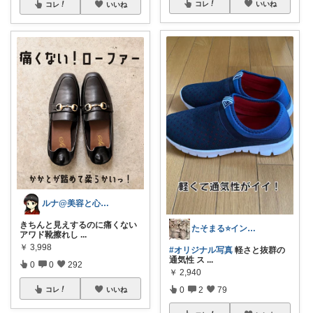
コレ
いいね
コレ
いいね
ルナ@美容と心地良い暮らし
きちんと見えするのに痛くない
たそまる⭐️インテリア雑貨
アワド靴擦れし
...
￥
3,998
#オリジナル写真
軽さと抜群の
通気性 ス
...
0
0
292
￥
2,940
0
2
79
コレ
いいね