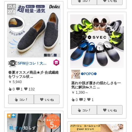
コレ
いいね
SFW@コレ！大歓迎
春夏オススメ商品★彡 合成繊維
❁POPO❁
をワッフル状
...
￥
5,940
蒸れや脱ぎ履きの煩わしさを一
気に解決👟スニ
...
0
1
132
￥
1,390～
0
2
1
コレ
いいね
コレ
いいね