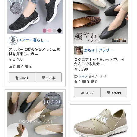
スマート暮らしラボ
アッパーに柔らかなメッシュ素
まちゅ｜アラサー高見えきれいめ服
材を採用し、通
...
￥
1,780
スクエアトゥとVカットで、ぺ
たんこでも足元
...
0
0
4
￥
3,799
マキノ
さんのコレ！
コレ
いいね
0
0
0
コレ
いいね