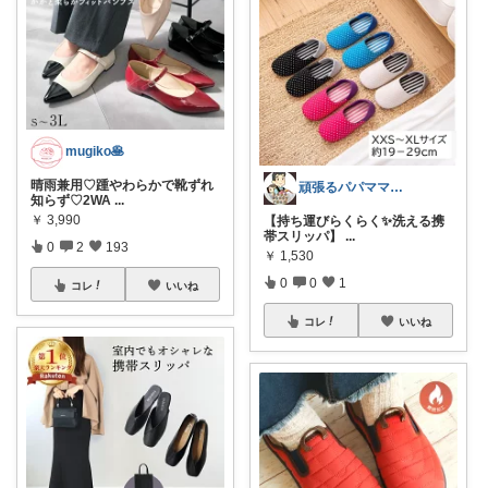
mugiko🥞
晴雨兼用♡踵やわらかで靴ずれ
頑張るパパママ応援隊@育児・子供用品紹介
知らず♡2WA
...
￥
3,990
【持ち運びらくらく✨洗える携
帯スリッパ】
...
0
2
193
￥
1,530
0
0
1
コレ
いいね
コレ
いいね