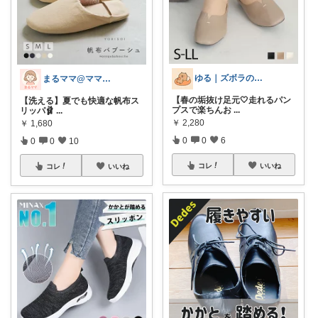
ゆる｜ズボラのちょいラク暮らし
まるママ@ママに優しいグッズ＊*
【春の垢抜け足元🤍走れるパン
【洗える】夏でも快適な帆布ス
プスで楽ちんお
...
リッパ🩰
...
￥
2,280
￥
1,680
0
0
6
0
0
10
コレ
いいね
コレ
いいね