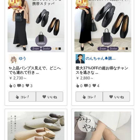
ゆう
のんちゃん🔔購入感謝です✨
✨上品パンプス見えで、どこへ
最大37%OFFの超お得なチャン
でも連れて行き
...
スを逃さな
...
￥
2,730～
￥
2,880～
0
0
3
0
0
4
コレ
いいね
コレ
いいね