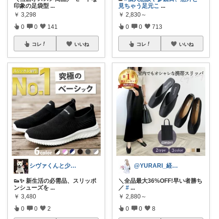
印象の足袋型
...
見ちゃう足元こ
...
￥
3,298
￥
2,830～
0
0
141
0
0
713
コレ
いいね
コレ
いいね
シヴァくんと少佐のROOM
@YURARI_経由購入ありがとう🤍
👟✨ 新生活の必需品、スリッポ
＼全品最大36%OFF!早い者勝ち
ンシューズを
...
／
#
...
￥
3,480
￥
2,880～
0
0
2
0
0
8