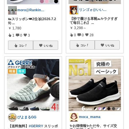
リンゴォ@いいね！ありがとうございます
moro@Ranking ROOM
【秒で履ける革靴👞✨ラクすぎ
👟スリッポン👑2位🥈(2026.7.2
て毎日これ】
...
9)
...
￥
3,298～
￥
1,780
0
0
28
1
0
3
コレ
いいね
コレ
いいね
moca_mama
ぴよまるGG
✨お得情報✨ただ今、サイズ交
【送料無料】
#GERRY
スリッポ