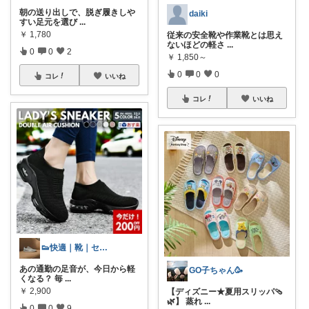
朝の送り出しで、脱ぎ履きしや
daiki
すい足元を選び
...
￥
1,780
従来の安全靴や作業靴とは思え
ないほどの軽さ
...
0
0
2
￥
1,850～
0
0
0
コレ
いいね
コレ
いいね
👟快適｜靴｜セールクーポン
あの通勤の足音が、今日から軽
GO子ちゃん🥳
くなる？ 毎
...
￥
2,900
【ディズニー★夏用スリッパ🩴
🌿】 蒸れ
...
0
0
9