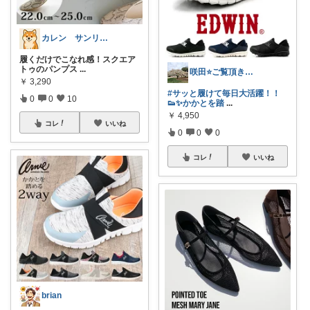
カレン サンリオとディズニーが大好き
履くだけでこなれ感！スクエア
トゥのパンプス
...
咲田⭐️ご覧頂きありがとうございます！
￥
3,290
#サッと履けて毎日大活躍！！
0
0
10
👟✨かかとを踏
...
￥
4,950
コレ
いいね
0
0
0
コレ
いいね
brian