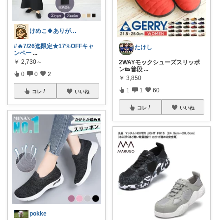
けめこ🍀ありがとうございます🤭💕
#🔥7/26迄限定★17%OFFキャ
たけし
ンペー
...
￥
2,730～
2WAYモックシューズスリッポ
ン👟 ​普段
...
0
0
2
￥
3,850
1
1
60
コレ
いいね
コレ
いいね
pokke