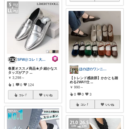
SFW@コレ！大歓迎
春夏オススメ商品★彡 細かなス
ほのぼのワンニャン日和🐾
タッズがアク
...
￥
3,298～
【トレンド感抜群】かかとも踏
める2WAY仕
...
1
0
124
￥
990～
0
0
3
コレ
いいね
コレ
いいね