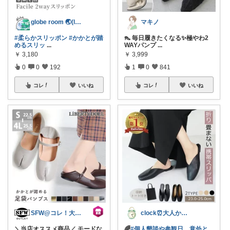
globe room 🌏️(lvl )
マキノ
#柔らかスリッポン
#かかとが踏
👠 毎日履きたくなる✨極やわ2
めるスリッ
...
WAYパンプ
...
￥
3,180
￥
3,999
0
0
192
1
0
841
コレ
いいね
コレ
いいね
SFW@コレ！大歓迎
clock⏰大人かわいい
＼当店オススメ商品／ モードな
🌈
#個人懇談や参観日、意外と