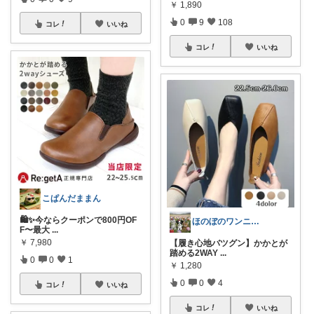
￥
1,890
0
9
108
コレ
いいね
コレ
いいね
こぱんだままん
🛍️✨今ならクーポンで800円OF
ほのぼのワンニャン日和🐾
F〜最大
...
￥
7,980
【履き心地バツグン】かかとが
踏める2WAY
...
0
0
1
￥
1,280
0
0
4
コレ
いいね
コレ
いいね