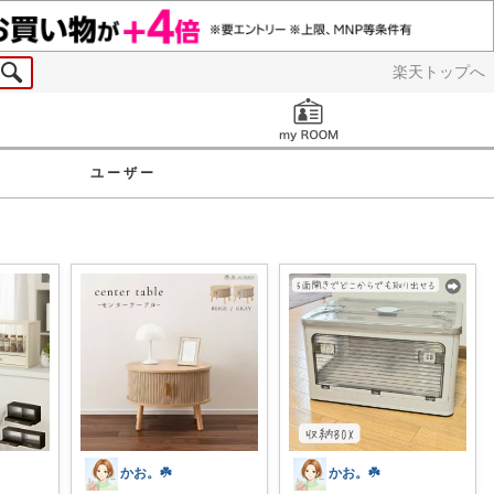
楽天トップへ
お知らせ
ユーザー
かお。☘️
かお。☘️