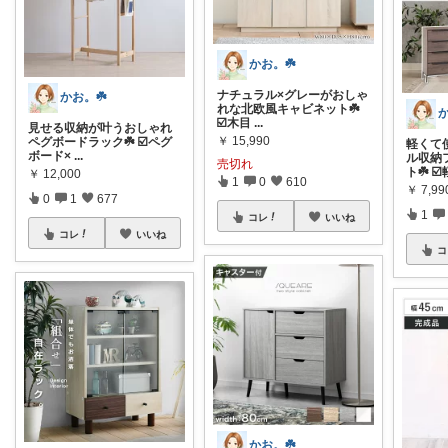
かお。☘️
ナチュラル×グレーがおしゃ
かお。☘️
れな北欧風キャビネット☘️
か
☑️木目
...
見せる収納が叶うおしゃれ
￥
15,990
ペグボードラック☘️ ☑️ペグ
軽くて
ボード×
...
ル収納
売切れ
ト☘️ ☑️
￥
12,000
1
0
610
￥
7,9
0
1
677
1
コレ
いいね
コレ
いいね
コ
かお。☘️