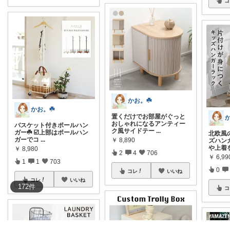
コ
かお。☘️
かお。☘️
置くだけでお部屋がぐっと
か
おしゃれになるアンティー
バスケット付きポールハン
ク風サイドテー
...
ガー☘️ ☑️上部はポールハン
北欧風
ガーでコ
...
￥
8,890
ズハンガ
や上着
￥
8,980
2
4
706
￥
6,99
1
1
703
0
コレ
いいね
コレ
いいね
172
件
コ