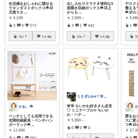
生活感をおしゃれに隠せる
出し入れラクラク🎵便利な5
デスク
ラタンダストボックス☘️ ☑️
面開き収納ボックス☘️ ☑️上
整える
天然ラタ
...
からも
...
☘️ ☑️カ
￥
4,199
￥
2,099～
￥
6,98
3
0
573
3
1
642
1
コレ
いいね
コレ
いいね
コ
うさぎLove♡🐰みーちゃん🐰
🩷🐰 ちいかわ好きさん必見
かお。☘️
か
♡ ミニテーブル✨ ちいか
わ・ハチ
...
ベンチとしても活用できる
壁をお
￥
5,980～
玄関収納家具・ベンチハン
スに変
ガーラック☘️
...
フ☘️ ☑️
0
0
0
￥
12,990
￥
27,3
1
1
684
5