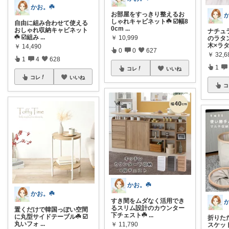
かお。☘️
お部屋をすっきり整えるお
か
しゃれキャビネット☘️ ☑️幅8
自由に組み合わせて使える
0cm
...
おしゃれ収納キャビネット
ナチュ
☘️ ☑️組み
...
￥
10,999
のラタン
木×ラ
￥
14,490
0
0
627
￥
32,6
1
4
628
1
コレ
いいね
コレ
いいね
コ
かお。☘️
かお。☘️
すき間をムダなく活用でき
か
るスリム設計のカウンター
置くだけで韓国っぽい空間
下チェスト☘️
...
に丸型サイドテーブル☘️ ☑️
折りた
丸いフォ
...
￥
11,790
スケット