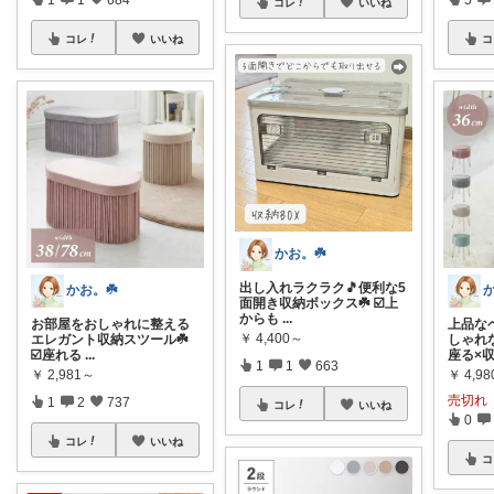
コレ
いいね
コレ
いいね
コ
かお。☘️
出し入れラクラク🎵便利な5
かお。☘️
か
面開き収納ボックス☘️ ☑️上
からも
...
お部屋をおしゃれに整える
上品な
￥
4,400～
エレガント収納スツール☘️
しゃれな
☑️座れる
...
座る×
1
1
663
￥
2,981～
￥
4,98
売切れ
1
2
737
コレ
いいね
0
コレ
いいね
コ