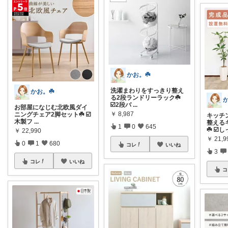
かお。☘️
洗濯まわりをすっきり整え
かお。☘️
る2段ランドリーラック☘️
か
☑️2段バ
...
お部屋になじむ北欧風ダイ
￥
8,987
ニングチェア2脚セット☘️ ☑️
キッチ
木製フ
...
整える
1
0
645
☘️ ☑️し
￥
22,990
￥
21,
0
1
680
コレ
いいね
3
コレ
いいね
コ