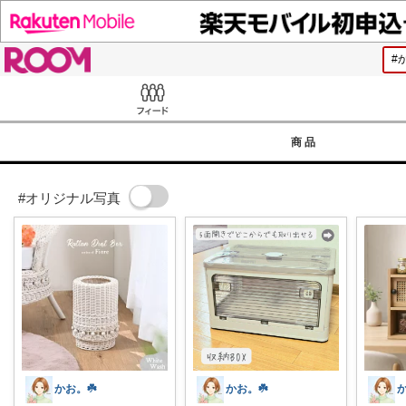
ROOM
Feed
商品
#オリジナル写真
かお。☘️
かお。☘️
か