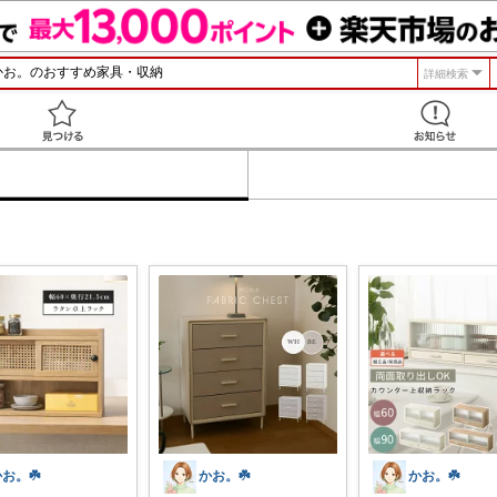
詳細検索
見つける
お。☘️
かお。☘️
かお。☘️