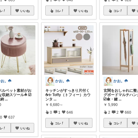
レ
いいね
コレ
いいね
コレ
お。☘️
かお。☘️
かお。☘️
ベルベット素材がお
キッチンがすっきり片付く
玄関をおしゃれに整
収納スツール☘ ☑️
☕️✨ Toffy（トフィー）カウ
グボードマルチハンガ
収納
...
ンタ
...
☑️傘・鍵
...
0
￥
6,680～
￥
5,990
0
1
646
2
2
660
0
637
コレ
いいね
コレ
レ
いいね