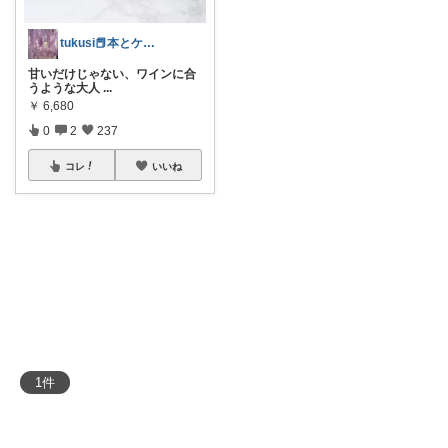
tukusi📕本とケーキの快適な時間を
​甘いだけじゃない、ワインに合
うような大人
...
￥
6,680
0
2
237
コレ
いいね
1
件