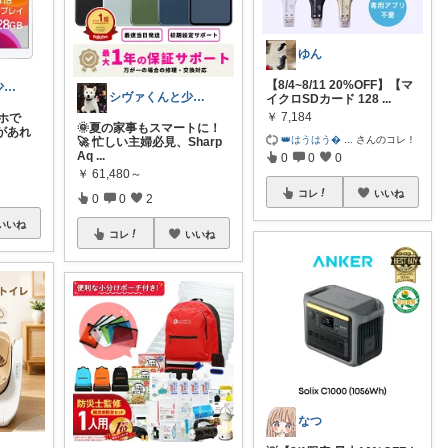
ゆん
【8/4~8/11 20%OFF】【マ
シヴァくんと少佐のROOM
シヴァくんと少佐のROOM
イクロSDカード 128
...
￥
7,184
マホで
🌞夏の家事もスマートに！
代があれ
👑はうはう
...
さんのコレ！
🚀 忙しい主婦必見、Sharp
Aq
...
0
0
0
￥
61,480～
コレ
いいね
0
0
2
いいね
コレ
いいね
なつ