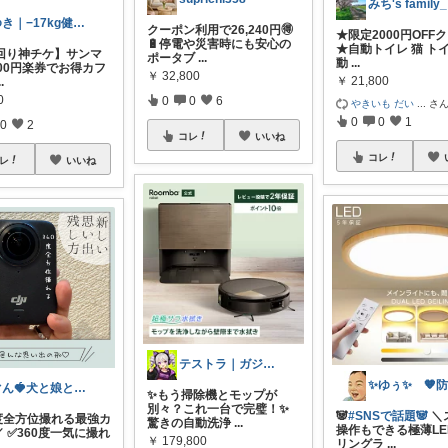
み
ゆき｜−17kg健康セレクトショップ
クーポン利用で26,240円🉐
★限定2000円OFF
🔋停電や災害時にも安心の
★自動トイレ 猫 ト
回り神チケ】サンマ
ポータブ
...
動
...
000円楽券でお得カフ
￥
32,800
￥
21,800
..
0
0
0
6
やきいも だい
...
さ
0
0
1
0
2
コレ
いいね
コレ
レ
いいね
テストラ｜ガジェット・家電
ぐん🍓犬と娘との暮らし🏠購入感謝！
✨もう掃除機とモップが
別々？これ一台で完璧！✨
🐼
#SNSで話題🐼
＼
0度全方位撮れる最強カ
驚きの自動洗浄
...
操作もできる極薄LE
／ ✅360度一気に撮れ
￥
179,800
リングラ
...