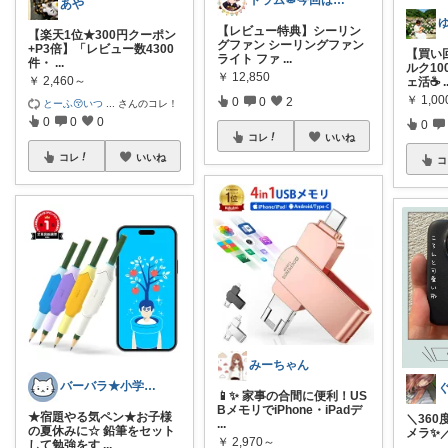
ドラム🥁今回は助けて🉐
あや
【レビュー特典】シーリン
【楽天1位★300円クーポン
グファン シーリングファン
+P3倍】「レビュー数4300
【買い
ライト ファ
...
件・
...
ルク1
￥
12,850
￥
2,460～
ェ活☕️
.
￥
1,00
0
0
2
とーふ😚いつ
...
さんのコレ！
0
0
0
0
コレ
いいね
コレ
いいね
コ
みーちゃん
バーバラ★小学男子子育て中
📱✨ 家事の合間に便利！US
BメモリでiPhone・iPadデ
★宿題やる気ペン★お子様
＼36
...
の夏休みに☆ 鉛筆をセット
メラ✨️
￥
2,970～
して勉強をす
...
...