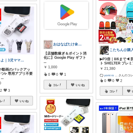
おはなばたけ🌼低浮上で再開🙇‍♀️
​【店舗数稼ぎ＆ポイント消
化に】Google Play ギフト
▶P3倍｜8/6まで◀
ちよ｜3児ママのおすすめ
...
ト SHELTER プレ
￥
1,000
￥
21,380
真や動画のバックアッ
1つ✨ 専用アプリ不要
0
0
1
yomi ro
...
さんのコ
h
...
0
0
2
0
コレ
いいね
2
3
コレ
レ
いいね