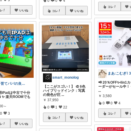
0
0
4
コレ
レ
いいね
コレ
いいね
smart_monolog
📢 20％OFF✨4in
子育てパパの良品メモ
【ここがスゴい！】 🎨 6色
ーダーがセール中！
ハイブリッドインク：写真
...
iPadは中古で十分
の発色が圧
...
￥
3,580
✨ 楽天ROOMでも
￥
37,950
0
0
4
800～
0
1
22
0
3
コレ
コレ
いいね
レ
いいね