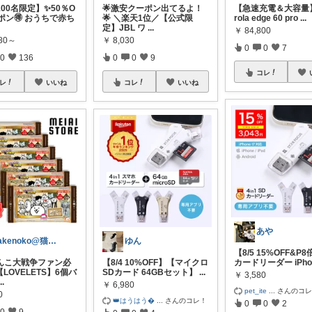
00名限定】✨50％O
🌟激安クーポン出てるよ！
​【急速充電＆大容量】
ポン🉐 おうちで赤ち
🌟 ＼楽天1位／【公式限
rola edge 60 pro
...
定】JBL ワ
...
￥
84,800
780～
￥
8,030
0
0
7
0
136
0
0
9
コレ
レ
いいね
コレ
いいね
あや
Takenoko@猫関連グッズ中心です！
ゆん
【8/5 15%OFF&P
ゃんこ大戦争ファン必
【8/4 10%OFF】【マイクロ
カードリーダー iPho
【LOVELETS】6個バ
SDカード 64GBセット】
...
￥
3,580
...
￥
6,980
pet_ite
...
さんのコ
0
👑はうはう
...
さんのコレ！
0
0
2
0
9