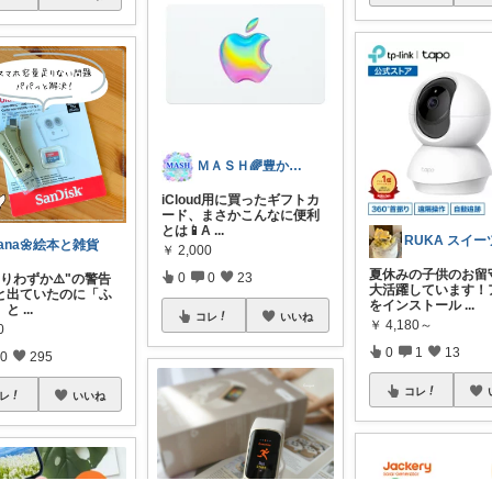
ＭＡＳＨ🌈豊かな生活へカスタマイズ🌈
iCloud用に買ったギフトカ
ード、まさかこんなに便利
とは📱A
...
ana🌼絵本と雑貨
￥
2,000
夏休みの子供のお留
0
0
23
りわずか⚠️"の警告
大活躍しています！
と出ていたのに「ふ
をインストール
...
」と
...
コレ
いいね
￥
4,180～
0
0
1
13
0
295
コレ
レ
いいね