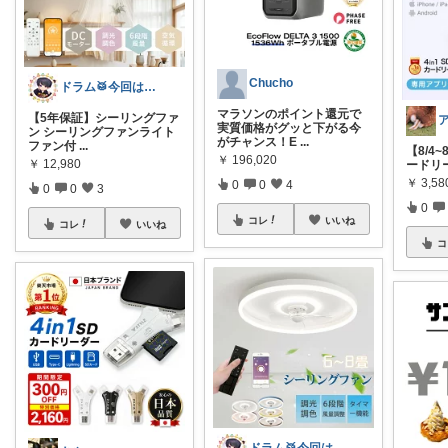
Chucho
ドラム🥁今回は助けて🉐
マラソンのポイント還元で
【5年保証】シーリングファ
実質価格がグッと下がる今
ン シーリングファンライト
がチャンス！E
...
ファン付
...
【8/4~
￥
196,020
￥
12,980
ードリー
￥
3,58
0
0
4
0
0
3
0
コレ
いいね
コレ
いいね
コ