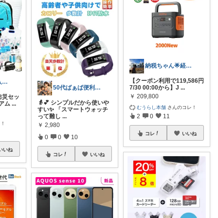
納税ちゃん🌟経由購入★
【クーポン利用で119,586円
こたちん@購入感謝です！
7/30 00:00から】J
...
50代ばぁば便利ROOM
￥
209,800
 防災セッ
👵💕 シンプルだから使いや
ミアム
...
むうらし本舗
さんのコレ！
すい✨ 「スマートウォッチ
2
0
11
って難し
...
レ！
￥
2,980
コレ
いいね
0
0
10
いいね
コレ
いいね