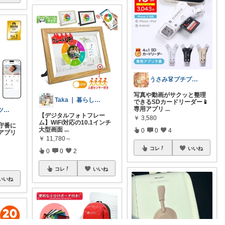
うさみ👗プチプラで叶える大人コーデ
写真や動画がサクッと整理
Taka ❘ 暮らしをアップデート
できるSDカードリーダー📱
専用アプリ
...
RUKA スイーツ大好き2児ママ😊💕
【デジタルフォトフレー
￥
3,580
ム】WiFi対応の10.1インチ
守番に
大型画面
...
0
0
4
アプリ
￥
11,780～
コレ
いいね
0
0
2
コレ
いいね
いいね