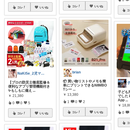
コレ
いいね
コレ
いいね
コ
brian
NaKiSe_2児ママ🌸訪問感謝です
📦 買い物リストやメモを簡
【プロの防災士徹底監修＆
単にプリントできるNIIMBO
便利なアプリ管理機能付き
Tシー
...
✨もしもに備え
...
子ども用
￥
13,380
￥
21,380
でした
App
...
1
0
2
0
0
5
￥
18,
コレ
いいね
0
コレ
いいね
コ