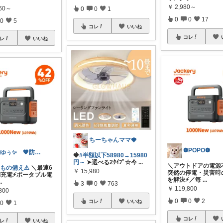
￥
2,980～
260～
0
0
1
0
0
17
0
5
コレ
いいね
コレ
レ
いいね
ちーちゃんママ🍓
❁POPO❁
✨ゆぅ✨ 🧡防災グッズ強化中🎒♥
🍓
#半額以下58980→15980
円～
➤選べる2ﾀｲﾌﾟ☆今
...
＼アウトドアの電源
しもの備え⚠
＼最速6
￥
15,980
突然の停電・災害時
満充電⚡️ポータブル電
を解決⚡️／毎
...
..
3
0
763
￥
119,800
800
0
0
2
コレ
いいね
0
1
コレ
レ
いいね