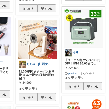
いいね
コレ
いいね
ゆり
【クーポン利用で74,100円
まあ:こむぎ⌇ 3児のママ𓈒*⑅𓂃
OFF！8/10 10:00まで
...
もちみ。|妊活女子*.°○*
￥
224,500
1カードリ
11,000円引きクーポンあり
 子ども
preciou
...
さんのコレ！
🉐 コスパ最強✨寝室映画館
0
0
0
🎦 ゴ
...
￥
34,999
コレ
いいね
0
0
4
いいね
コレ
いいね