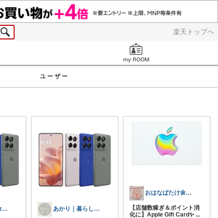
楽天トップへ
お知らせ
ユーザー
おはなばたけ🌼低浮上で再開🙇‍♀️
【店舗数稼ぎ＆ポイント消
おはなばたけ🌼低浮上で再開🙇‍♀️
あかり｜暮らしの良品🧺✨
化に】Apple Gift Card✨
...