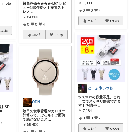
￥
1,000
moto
🌺高評価★★★★4.57 レビ
ュー143件🫶✨ 📱充電スト
0
0
4
レス
...
￥
84,800
コレ
いいね
0
0
4
いいね
コレ
いいね
とーふ😚いつもご購入感謝です🙇
✨スマホの容量不足、これ
一つでスッキリ解決できま
ODN
す📱 写真や
...
8倍】SD
￥
7,184
n
...
毎日の食事管理やカロリー
計算って、ぶっちゃけ面倒
0
0
2
で続かないこと
...
レ！
￥
59,400
コレ
いいね
0
0
2