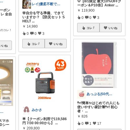
💡【8/1限定 最大10%OFFク
ち's family_暮らしroom♪
レイ|優柔不断で選べない🥲
ーポン＆P10倍】Anker
...
クーポン
￥
119,900
🌸自分を守る準備、できて
イレ 全自
いますか？ 【防災セット S
0
0
3
HELT
...
￥
14,980
コレ
いいね
んのコレ！
0
0
3
コレ
いいね
いいね
あっぷる|50代新人保育士のおすすめ🍎
𖤣𖥧𖥣簡単✨️はじめての人にも
使いやすい家計簿𖤣𖥧𖥣 初心
みかさ
者・
...
✨ゆぅ✨ 🧡防災グッズ強化中🎒♥
￥
826
🌟【クーポン利用で119,586
スマホ
円 7/30 00:00から】
...
0
1
17
Dシー
￥
209,800