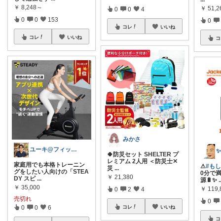
￥
8,248～
￥
51,
0
0
4
0
0
153
0
コレ
いいね
コレ
いいね
コ
みかさ
ユーキ@フィットネスバイク推し
🍀防災セット SHELTER プ
レミアム 2人用 ＜防災士✕
家庭用でも本格トレーニン
⚠
#も
災
...
グをしたい人向けの「STEA
0分で
￥
21,380
DY スピ
...
源🔋✨
.
￥
35,000
￥
119,
0
2
4
売切れ
0
0
0
6
コレ
いいね
コ