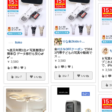
りな🌼2kids☆毎日をちょっと快適に
Itoko
🌼
#15％OFFクーポン
で304
⳹楽天年間1位⳼ 写真整理が
3円🉐子どもの写真や動画で
簡単🪞 データ移行も安心🌿
ス
...
✔️
...
📱写
￥
3,580
￥
3,580
プこれ
で、iP
0
0
1
0
0
3
￥
3,58
コレ
いいね
0
コレ
いいね
コ