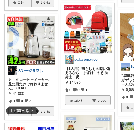
コレ
いいね
palacemauve
h
【1人用】🎒もしもの時に備
ガレージ食堂 | 開業準備中
えるなら、まずはこれ☝️ 防
"容量残
災士・災
...
✨ このコーヒーメーカー、
がずっ
￥
14,980
見た目だけで終わりませ
ーん🙂
ん。 GOAT
...
￥
5,58
0
0
1
￥
41,800
0
0
0
2
コレ
いいね
コ
10,000
件
以上
コレ
いいね