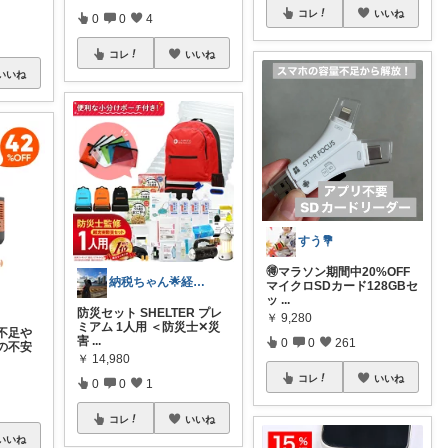
コレ
いいね
0
0
4
コレ
いいね
いいね
すう💐
🉐マラソン期間中20%OFF
納税ちゃん🌟経由購入★
マイクロSDカード128GBセ
ッ
...
防災セット SHELTER プレ
￥
9,280
ミアム 1人用 ＜防災士✕災
不足や
害
...
0
0
261
の不安
￥
14,980
コレ
いいね
0
0
1
コレ
いいね
いいね