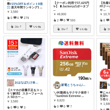
【クーポン利用で37,425円
【先着1
🉐
#15%OFF＆ポイント8倍
✨】 🔋Jackeryのポータブ
FFクー
❤️‍🔥
楽天年間ランキング1
...
...
ゃ
...
￥
3,580
￥
49,900
￥
10,
0
0
279
2
0
593
0
コレ
いいね
コレ
いいね
コ
おはなばたけ🌼低浮上で再開🙇‍♀️
家電とうちゃん/2児のパパ✨️購入感謝！
【スマホの容量不足をスッ
​＼4K動画もサクサク保存！
💖に
キリ解消】 スターフォーカ
「SanDisk Extreme
...
見🐱✨
ス SDカー
...
ラ売り
￥
8,820
￥
3,580
￥
1,68
0
0
7
0
0
3
0