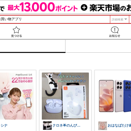
詳細検索
見つける
ヨシナ
クロネ🌟のんびりゆったり活動です🌟