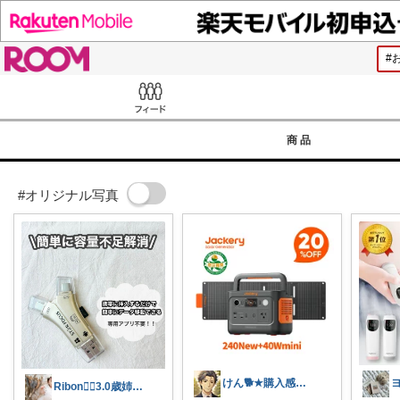
ROOM
Feed
商品
#オリジナル写真
けん🐕★購入感謝です★（アイコン変更）
Ribon❁⃘3.0歳姉妹ﾏﾏ👧🏻♡