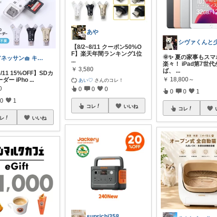
あや
【8/2~8/11 クーポン50%O
F】楽天年間ランキング1位
🌞✨ 夏の家事もス
アネッサン🧺 キッチンと暮らしの実用品
...
楽々！ iPad第7世
￥
3,580
ば、
...
8/11 15%OFF】SDカ
￥
18,800～
ダー iPho
...
あい♡
さんのコレ！
0
0
0
0
0
0
1
0
1
コレ
いいね
コレ
レ
いいね
suprichi358