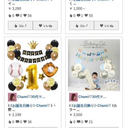
イ
...
く
...
￥
3,280
￥
1,000～
0
0
56
0
1
55
コレ
いいね
コレ
いいね
Chami♡30代ママの推しアイテム
Chami♡30代ママの推しアイテム
꒰
#お誕生日飾り▷Chami♡
꒱ └
꒰
#お誕生日飾り▷Chami♡
꒱カ
野
...
ラー
...
￥
2,199
￥
3,500
0
0
36
0
0
21