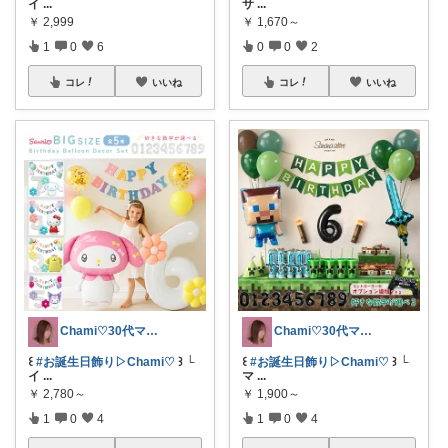
イ
...
サ
...
￥
2,999
￥
1,670～
1
0
6
0
0
2
コレ
いいね
コレ
いいね
Chami♡30代ママの推しアイテム
Chami♡30代ママの推しアイテム
꒰
#お誕生日飾り▷Chami♡
꒱ └
꒰
#お誕生日飾り▷Chami♡
꒱ └
イ
...
マ
...
￥
2,780～
￥
1,900～
1
0
4
1
0
4