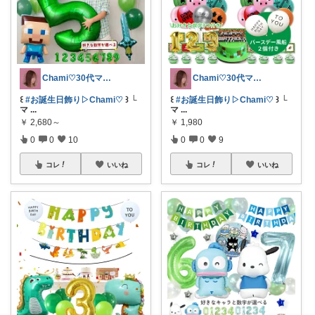
Chami♡30代ママの推しアイテム
Chami♡30代ママの推しアイテム
꒰
#お誕生日飾り▷Chami♡
꒱ └
꒰
#お誕生日飾り▷Chami♡
꒱ └
マ
...
マ
...
￥
2,680～
￥
1,980
0
0
10
0
0
9
コレ
いいね
コレ
いいね