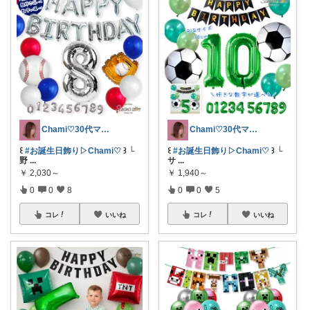
Chami♡30代ママの推しアイテム
Chami♡30代ママの推しアイテム
꒰
#お誕生日飾り▷Chami♡
꒱ └
꒰
#お誕生日飾り▷Chami♡
꒱ └
野
...
サ
...
￥
2,030～
￥
1,940～
0
0
8
0
0
5
コレ
いいね
コレ
いいね