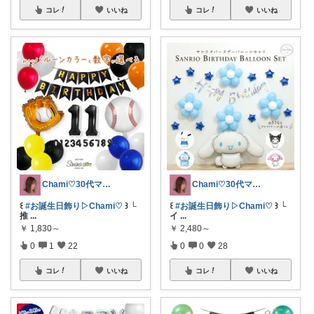
コレ
いいね
コレ
いいね
Chami♡30代ママの推しアイテム
Chami♡30代ママの推しアイテム
꒰
#お誕生日飾り▷Chami♡
꒱ └
꒰
#お誕生日飾り▷Chami♡
꒱ └
推
...
イ
...
￥
1,830～
￥
2,480～
0
1
22
0
0
28
コレ
いいね
コレ
いいね