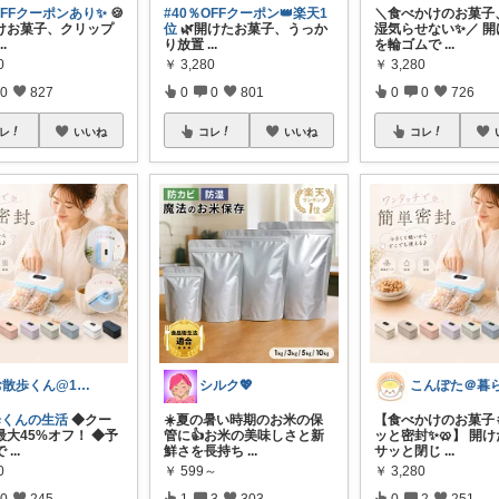
OFFクーポンあり✨
🍪
#40％OFFクーポン👑楽天1
＼食べかけのお菓子
けお菓子、クリップ
位
🌿開けたお菓子、うっか
湿気らせない✨／ 開
...
り放置
...
を輪ゴムで
...
0
￥
3,280
￥
3,280
0
827
0
0
801
0
0
726
レ
いいね
コレ
いいね
コレ
お散歩くん@1日1万歩歩く人
シルク💖
歩くんの生活
◆クー
☀️夏の暑い時期のお米の保
【食べかけのお菓子
最大45%オフ！ ◆予
管に👍お米の美味しさと新
ッと密封✨🥨】 開
で
...
鮮さを長持ち
...
サッと閉じ
...
0
￥
599～
￥
3,280
0
245
1
3
303
0
2
251