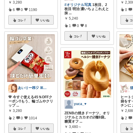
￥
3,280
￥
2,30
#オリジナル写真
1枚目、2
枚目 明治 濃いちょこれえと
6
0
1190
0
抹
...
￥
5,240
コレ
いいね
コ
1
0
8
コレ
いいね
あいりー🧸🎈 ꕤ毎日を快適にꕤ
💛 今すぐ使える45％OFFク
ヒート
ーポン‼️もう、輪ゴムやクリ
袋をす
yuca_♥
ップ
...
チンに
￥
3,280
￥
2,68
ZENBの焼きドーナツ、オリ
ジナルとカカオの2種8袋。
2
0
1014
2
糖質オフ
...
￥
3,480～
コレ
いいね
コ