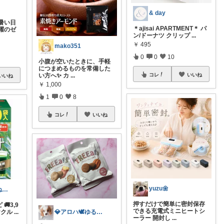
& day
暑い日
＊ajisai APARTMENT＊ パ
躍のゼ
ン/ドーナツ クリップ
...
￥
495
mako351
0
0
10
小腹が空いたときに、手軽
につまめるものを常備した
コレ
いいね
い方へ✨ カ
...
いいね
￥
1,000
1
0
8
コレ
いいね
yuzu🌼
🐝叶子🐝いいね07/24まで完💨
押すだけで簡単に密封保存
 🚚3,9
できる充電式ミニヒートシ
ヤクル
...
💎アロハ🕊️ゆる無添加🔥身体に優し
ーラー 開封し
...