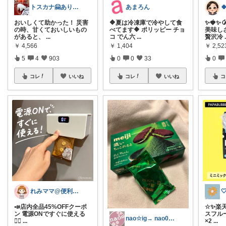
トスカナ🤗ありがとうございます💕
あまろん
おいしくて助かった！ 災害
🔶夏は冷凍庫で冷やして食
​✨🍓✨
の時、甘くておいしいもの
べてます🔶 ポリッピー チョ
美味し
があると、
...
コ でん六
...
贅沢冷
￥
4,566
￥
1,404
￥
2,5
5
4
903
0
0
33
0
コレ
いいね
コレ
いいね
コ
れみママ@便利雑貨¸¸kids

📣店内全品45%OFFクーポ
☆✨楽
ン 電源ONですぐに使える
スフル
nao☆ig→ nao08080505
🙆‍♀️
...
×2
...