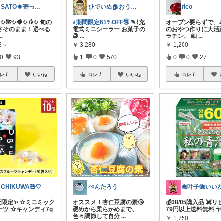
🍀SATO🍀寄って、見てらっしゃい！
ひでいぬ🏠おうちをアイテムで快適！！
rico
🥭✨​🌺✨🍓✨🥭✨ 旬の
#期間限定61%OFF🉐
✎⌇充
オーブン要らずで、
さそのまま！選べる
電式ミニシーラー お菓子の
のおやつ作りに大活
...
袋
...
ラチン。 細
...
23～
￥
3,280
￥
1,200
0
93
1
0
570
0
0
27
レ
いいね
コレ
いいね
コレ
CHIKUWA🧸🤍
ぺんたろう
天限定✨ ☆ミニミック
オススメ！杏仁豆腐の素😘
💰08/05購入品 💓リピ
ーツ ☆キャンディ7g
硬めから柔らかめまで、
79円以上送料無料 
色々調節して自分
...
￥
1,750