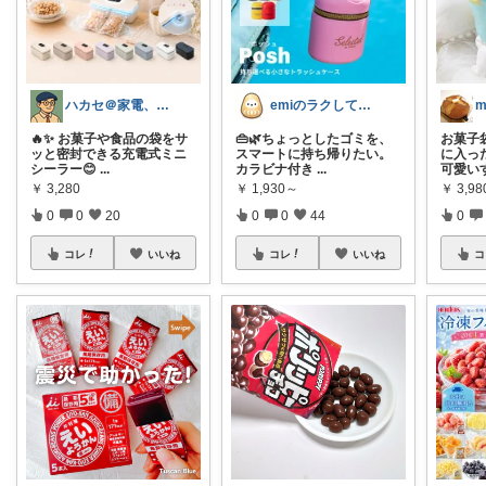
ハカセ＠家電、PCと知育おもちゃ
emiのラクしてキレイなアラカン生活
🔥✨ お菓子や食品の袋をサ
👜🌿ちょっとしたゴミを、
お菓子袋
ッと密封できる充電式ミニ
スマートに持ち帰りたい。
に入っ
シーラー😊
...
カラビナ付き
...
可愛い
￥
3,280
￥
1,930～
￥
3,98
0
0
20
0
0
44
0
コレ
いいね
コレ
いいね
コ