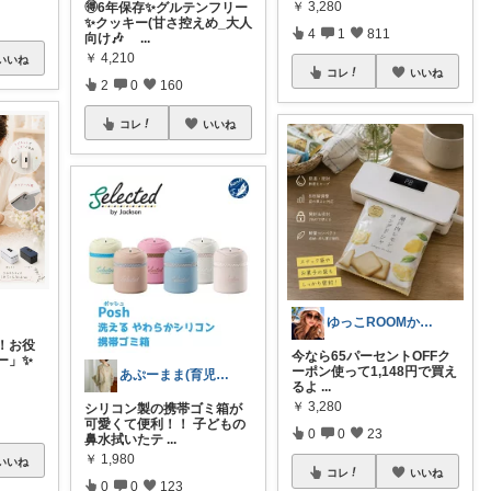
￥
3,280
🉐6年保存✨グルテンフリー
✨クッキー(甘さ控えめ_大人
4
1
811
向け🎶
...
￥
4,210
いいね
コレ
いいね
2
0
160
コレ
いいね
ゆっこROOMからの購入ありがとう🫶
！お役
今なら65パーセントOFFク
ー」✨
ーポン使って1,148円で買え
あぷーまま(育児グッズ×ママグッズ)
るよ
...
￥
3,280
シリコン製の携帯ゴミ箱が
可愛くて便利！！ 子どもの
0
0
23
鼻水拭いたテ
...
￥
1,980
いいね
コレ
いいね
0
0
123