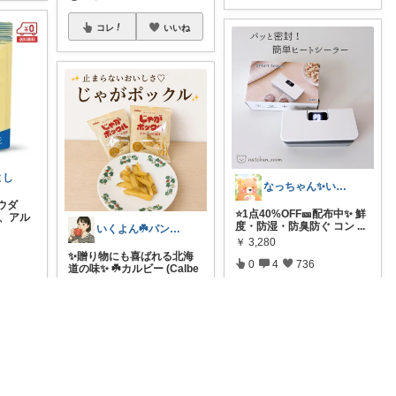
コレ
いいね
よし
なっちゃん✨いつもありがとう😊✨
ウダ
⭐️1点40%OFF🎫配布中✨ 鮮
頼、アル
度・防湿・防臭防ぐ コン
...
いくよん☘️パンのある暮らし✨
￥
3,280
✨贈り物にも喜ばれる北海
0
4
736
道の味✨ ☘️カルビー (Calbe
e
...
￥
752～
コレ
いいね
いいね
1
0
847
コレ
いいね