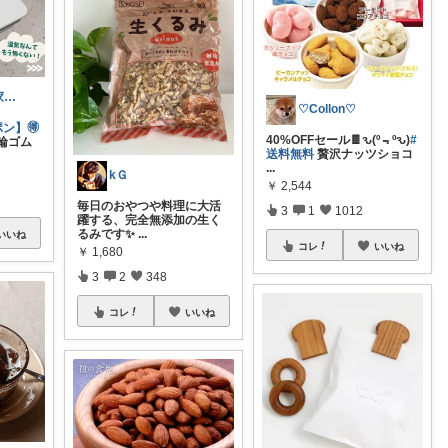
さくら🌸ラク家事&便利な生活雑貨🏠️
♡Collon♡
ポン】🉐
40%OFFセール🍫ԅ(º﹃ºԅ)
#
輪ゴム
送料無料
贅沢ナッツショコ
...
kＧ
￥
2,544
毎日のおやつや料理に大活
3
1
1012
躍する、完全無添加の生く
るみです✨
...
いいね
コレ
いいね
￥
1,680
3
2
348
コレ
いいね