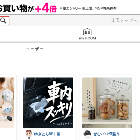
楽天トップへ
お知らせ
ユーザー
ゆきとら🐯｜暮らしをラクにしたいパパ
ぜむパパ𓏲𓎨整う暮らしのお手伝い