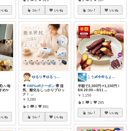
いいね
コレ
いいね
コレ
いいね
ゆるり🌳ゆるっと暮らし整える🧺🫕
こう👶今年もよろしくお願いします🥹
買い♪毎
🌳
#40%offクーポン
🉐 湿
半額で2,300円⇒1,150円！
すめ✨
気、酸化をしっかりブロッ
8/4 20:00～8/11
...
ク！
...
￥
1,150
￥
3,280
0
1
285
0
0
891
コレ
いいね
いいね
コレ
いいね