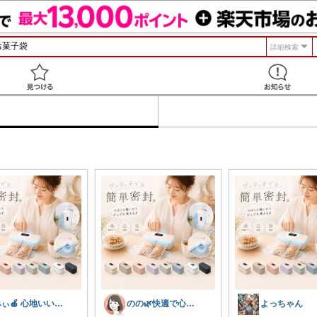
詳細検索
見つける
みぃ🍎 心地いい暮らし
のの🌿快適で心地よい暮らし♡
よっちゃん