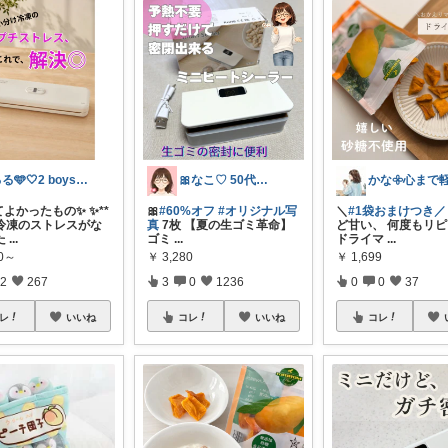
るる🩵🤍2 boys mama⁺◟✿
🎀なこ♡︎ 50代主婦の"買って正解"
よかったもの✨ ✨**
🎀
#60%オフ
#オリジナル写
＼
#1袋おまけつき／
冷凍のストレスがな
真
7枚 【夏の生ゴミ革命】
ど甘い、 何度もリ
た
...
ゴミ
...
ドライマ
...
80～
￥
3,280
￥
1,699
2
267
3
0
1236
0
0
37
レ
いいね
コレ
いいね
コレ