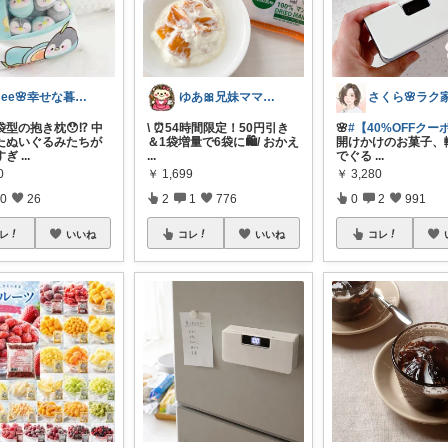
mee🌸幸せな暮らし
ゆあ🎀兄妹ママの育児と暮らし
型の抱き枕😯⁉️ 中
\ ⏰54時間限定！50円引き
🌸
#【40%OFFクー
たぬいぐるみたちが
＆1袋増量で6袋に🛍️/ おかえ
開けかけのお菓子、
すぎ
...
...
でぐる
...
0
￥
1,699
￥
3,280
0
26
2
1
776
0
2
991
レ
いいね
コレ
いいね
コレ