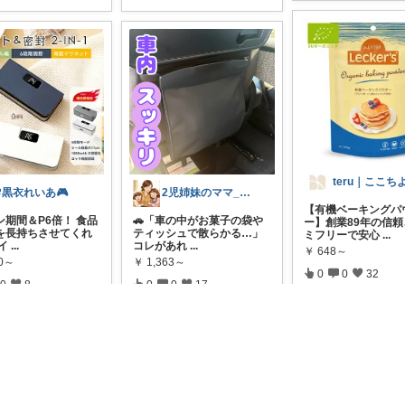
teru｜ここち
黒衣れいあ🎮
2児姉妹のママ_aoaka
【有機ベーキングパ
ン期間＆P6倍！ 食品
🚗「車の中がお菓子の袋や
ー】創業89年の信
を長持ちさせてくれ
ティッシュで散らかる…」
ミフリーで安心
...
イ
...
コレがあれ
...
￥
648～
80～
￥
1,363～
0
0
32
0
8
0
0
17
コレ
レ
いいね
コレ
いいね