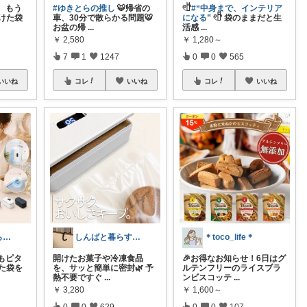
、もう
#ゆきとらの推し
🐯帰省の
𓏲𓎨
#“中身まで、インテリア
けた袋
車、30分で散らかる問題🐯
になる”
𓏲𓎨 袋のままだと生
お盆の帰
...
活感
...
￥
2,580
￥
1,280～
7
1
1247
0
0
565
いいね
コレ
いいね
コレ
いいね
こんぽた＠暮らしに役立つ
しんばと暮らす日々
＊toco_life＊
もピタ
開けたお菓子や冷凍食品
🎉お得なお知らせ！6日はグ
けた袋を
を、サッと簡単に密封🌿 予
ルテンフリーのライスブラ
熱不要ですぐ
...
ンビスコッテ
...
￥
3,280
￥
1,600～
0
0
629
0
0
107