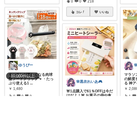
0
0
218
コレ
いいね
ゆうぴー

キッチンが楽しくなる肉球
マラソ
10,000
件
以上
型フードクリップ🐾 ・たっ
の鮮度
🌸黒衣れいあ🎮
ぷり使える1
...
る 神ア
￥
1,480
￥
2,0
🚨1点購入で61％OFFは今だ
けだよ！🚨 お菓子の袋や食
0
0
9
1
材の保
...
￥
3,280
コレ
いいね
コ
0
0
8
コレ
いいね