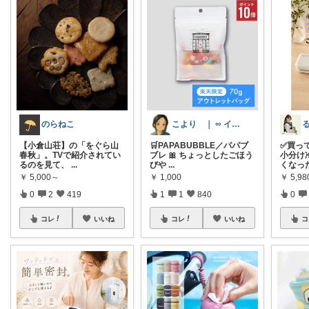
のらねこ
こより ｜ ∞ イヤイライケレ ∞
【小倉山荘】の「をぐら山
🛒PAPABUBBLE／パパブ
✅買って
春秋」。TVで紹介されてい
ブレ 🎀 ちょっとしたごほう
小分け
るのを見て、
...
びや
...
くなっ
￥
5,000～
￥
1,000
￥
5,9
0
2
419
1
1
840
0
コレ
いいね
コレ
いいね
コ