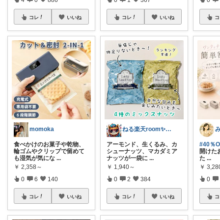
コレ
いいね
コレ
いいね
コ
momoka
ねる楽天room✨お買い物マラソンや✨
食べかけのお菓子や乾物、
アーモンド、生くるみ、カ
#40％
輪ゴムやクリップで留めて
シューナッツ、マカダミア
開けた
も湿気が気にな
...
ナッツが一袋に
...
た
...
￥
2,358～
￥
1,940～
￥
3,28
0
6
140
0
2
384
0
コレ
いいね
コレ
いいね
コ