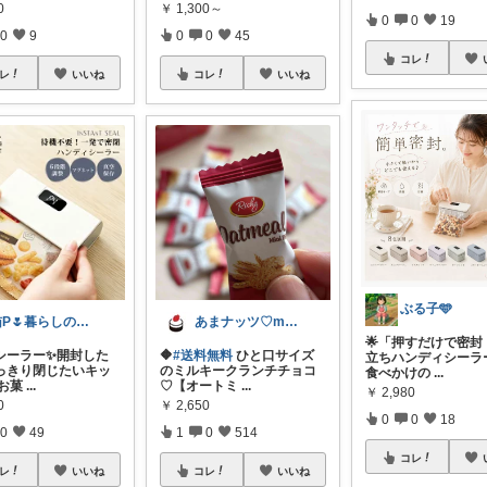
0
￥
1,300～
0
0
19
0
9
0
0
45
コレ
レ
いいね
コレ
いいね
ぶる子🩵
猫P🌷暮らしの中で見つけたお気に入り
あまナッツ♡mottoお取り寄せスイーツ
🌟「押すだけで密封
シーラー✨開封した
🔶
#送料無料
ひと口サイズ
立ちハンディシーラ
っきり閉じたいキッ
のミルキークランチチョコ
食べかけの
...
 お菓
...
♡【オートミ
...
￥
2,980
0
￥
2,650
0
0
18
0
49
1
0
514
コレ
レ
いいね
コレ
いいね