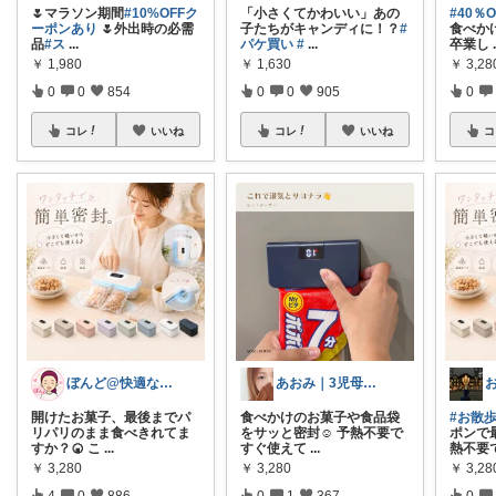
🌷マラソン期間
#10%OFFク
「小さくてかわいい」あの
#40％
ーポンあり
🌷外出時の必需
子たちがキャンディに！？
#
食べか
品
#ス
...
パケ買い
#
...
卒業し
￥
1,980
￥
1,630
￥
3,28
0
0
854
0
0
905
0
コレ
いいね
コレ
いいね
コ
ぼんど@快適な暮らし
あおみ｜3児母のゆる丁寧な暮らし🏠
開けたお菓子、最後までパ
食べかけのお菓子や食品袋
#お散
リパリのまま食べきれてま
をサッと密封☺️ 予熱不要で
ポンで
すか？🍘 こ
...
すぐ使えて
...
熱不要
￥
3,280
￥
3,280
￥
3,28
4
0
886
0
1
367
0