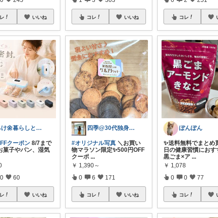
レ
いいね
コレ
いいね
コレ
みけ🌼暮らしとキッチン
四季@30代独身のお気に入り部屋💕
ぽんぽん
OFFクーポン
8/7まで
#オリジナル写真
＼お買い
✨送料無料でまとめ
お菓子やパン、湿気
物マラソン限定✨500円OFF
日の健康習慣におす
クーポ
...
黒ごま×ア
...
0
￥
1,390～
￥
1,078
0
60
0
6
171
0
0
77
レ
いいね
コレ
いいね
コレ