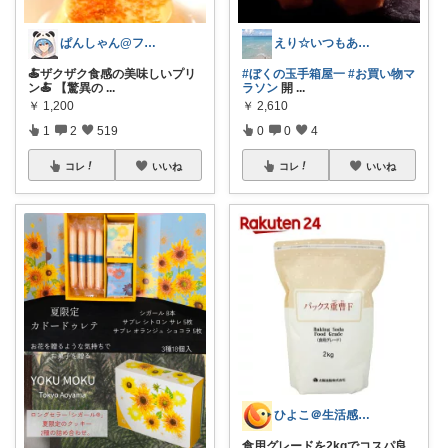
ぱんしゃん@フォロバ100%
えり☆いつもありがとうございます
🍝ザクザク食感の美味しいプリ
#ぼくの玉手箱屋一
#お買い物マ
ン🍝 【驚異の
...
ラソン
開
...
￥
1,200
￥
2,610
1
2
519
0
0
4
コレ
いいね
コレ
いいね
ひよこ＠生活感を隠すナチュラル日用品
食用グレードを2kgでコスパ良