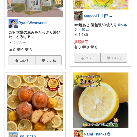
sogood！！|料理が楽しくなる🌸
Ryan Westwood
🐟焼あじ 個包装50袋入り
#ヘル
シーお
...
🍊✨ 太陽の恵みをたっぷり浴び
￥
1,140
た、とろける
...
掲載終了
￥
3,350～
0
0
0
0
0
3
コレ
いいね
コレ
いいね
Nami Thanks😊
塩むすび🍙