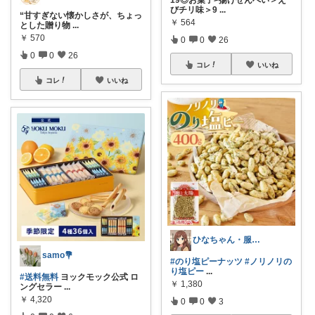
びチリ味＞9
...
“甘すぎない懐かしさが、ちょっ
￥
564
とした贈り物
...
￥
570
0
0
26
0
0
26
コレ
いいね
コレ
いいね
ひなちゃん・服屋 や食料品・生活必需品
samo💐
#のり塩ピーナッツ
#ノリノリの
り塩ピー
...
#送料無料
ヨックモック公式 ロ
￥
1,380
ングセラー
...
￥
4,320
0
0
3