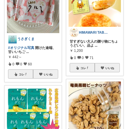
HIMAWARI TABLE🌼
うさぎくま
甘すぎない大人の贈り物にちょ
うどいい、品よ
...
#オリジナル写真
開けた途端、
￥
1,200
甘いいちご
...
￥
442～
0
0
71
0
0
60
コレ
いいね
コレ
いいね