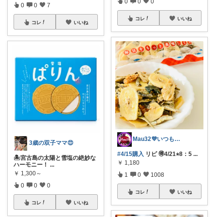
0
0
0
0
0
7
コレ
いいね
コレ
いいね
Mau32💜いつも有難うございます😊
3歳の双子ママ😍
#4/15購入
リピ 🉐4/21⭐︎8：5
...
🏝️宮古島の太陽と雪塩の絶妙な
￥
1,180
ハーモニー！
...
￥
1,300～
1
0
1008
0
0
0
コレ
いいね
コレ
いいね