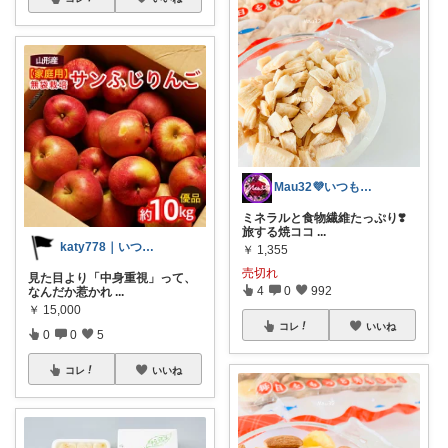
Mau32💜いつも有難うございます😊
ミネラルと食物繊維たっぷり❣️
旅する焼ココ
...
katy778｜いつも有難うございます✨
￥
1,355
売切れ
見た目より「中身重視」って、
4
0
992
なんだか惹かれ
...
￥
15,000
コレ
いいね
0
0
5
コレ
いいね