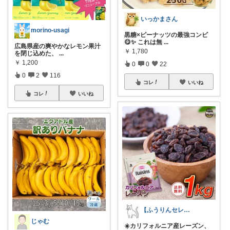
いっかまさん
morino-usagi
黒糖×ピーナッツの最強コンビ
😋✨ これは無
...
広島県産の爽やかなレモン果汁
￥
1,780
を閉じ込めた、
...
￥
1,200
0
0
22
0
2
116
コレ
いいね
コレ
いいね
【ふうりんセレクト】✨おすすめトレンド✨
じゃむ
☀️カリフォルニア産レーズン、