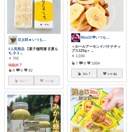
Mau32💜いつも有難うございます😊
豆太郎☻いつもありがとう\♡/
＜ホールアーモンドバナナチッ
#人気商品
【菓子舗間瀬 甘夏も
プス325g＞
...
ち 小 1
...
￥
1,030
￥
702
7
0
1004
掲載終了
0
0
62
コレ
いいね
コレ
いいね