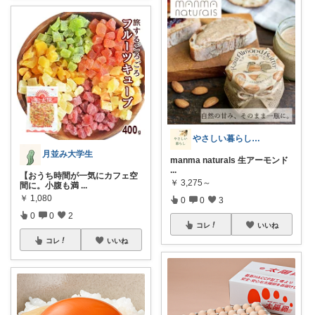
やさしい暮らし_我が家のお気に入り
月並み大学生
manma naturals 生アーモンド
...
【おうち時間が一気にカフェ空
￥
3,275～
間に。小腹も満
...
￥
1,080
0
0
3
0
0
2
コレ
いいね
コレ
いいね