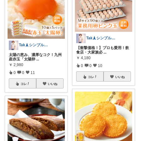
Tak🗼シンプルで健康的な暮らし
Tak🗼シンプルで健康的な暮らし
【衝撃価格！】プロも愛用！飲
食店・大家族必
...
太陽の恵み、濃厚なコク！九州
￥
4,180
産赤玉「太陽卵
...
￥
2,980
0
0
10
0
0
11
コレ
いいね
コレ
いいね