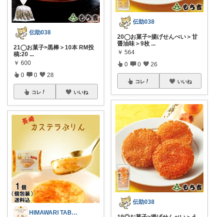
伝助038
伝助038
20◯お菓子>揚げせんべい＞甘
醤油味＞9枚
...
21◯お菓子>黒棒＞10本 RM投
￥
564
稿:20
...
￥
600
0
0
26
0
0
28
コレ
いいね
コレ
いいね
伝助038
HIMAWARI TABLE🌼
19◎お菓子>揚げせんべい＞え