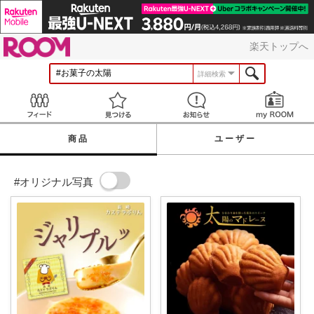
ROOM
楽天トップへ
詳細検索
Feed
見つける
お知らせ
商品
ユーザー
#オリジナル写真