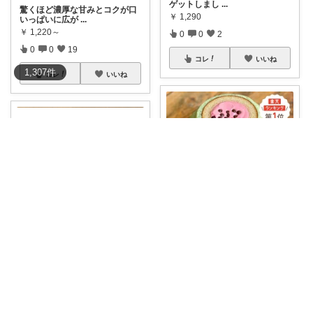
ゲットしまし
...
驚くほど濃厚な甘みとコクが口
￥
1,290
いっぱいに広が
...
￥
1,220～
0
0
2
0
0
19
コレ
いいね
1,307
件
コレ
いいね
セーナんち🏠🌟オススメ商品🌈🉐
《すいかバウム》 【お菓子の太
りぃ🍀
陽】米粉・米
...
￥
3,980
長崎銘菓 レモン クルス 🍋🍋🍋
まずパ
...
0
0
8
￥
712