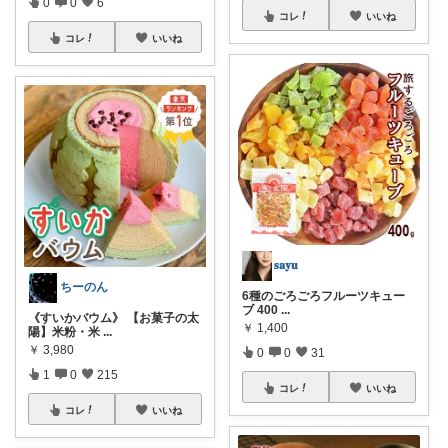
0
0
6
コレ
いいね
コレ
いいね
𝐬𝐚𝐲𝐮
ちーのん
6種のごろごろフルーツキュー
ブ 400
...
《すいかバウム》 【お菓子の太
￥
1,400
陽】米粉・米
...
￥
3,980
0
0
31
1
0
215
コレ
いいね
コレ
いいね