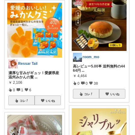
room_mo
Ressar Tail
高レビュー5.00🌟 送料無料の44
64円
...
濃厚な甘みがギュッ！愛媛県産
￥
4,464
温州みかんの贅
...
￥
2,106
0
0
38
0
1
6
コレ
いいね
コレ
いいね