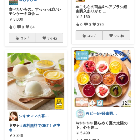
🙏こちらの商品&ヘアブラシ経
食べたいもの。すっっっぱいレ
由購入ありがと
...
モンケーキ🍋余
...
￥
2,160
￥
3,000
0
0
379
0
0
84
コレ
いいね
コレ
いいね
P(ピー)@経由購入します！
シキ★ママの暮らし、キッズ
🦄✨✨ ✨✨ 揺らめく夏の太陽の
🍦💖✨
#送料無料でGET！🎉🌴
下、心も体
...
🍨
...
￥
5,499
￥
3,348