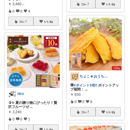
￥
3,480～
コレ
いいね
0
0
4
コレ
いいね
ちょこ☻おうち時間充実🏠アイテム
🉐
#ポイント5倍‼️
ポイントアッ
プ期間：
...
hiro
￥
630
0
0
9
🥭✨ 夏の贈り物にぴったり！贅
沢フルーツゼ
...
￥
3,240
コレ
いいね
0
0
1
コレ
いいね