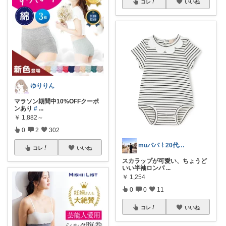
コレ
いいね
ゆりりん
マラソン期間中10%OFFクーポ
ンあり
#
...
￥
1,882～
0
2
302
muパパ ⌇ 20代パパの子育て
コレ
いいね
スカラップが可愛い、ちょうど
いい半袖ロンパ
...
￥
1,254
0
0
11
コレ
いいね