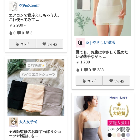
♡𝓨𝓾𝓲𝓱𝓲𝓶𝓮♡
エアコンで寝冷えしちゃう人、
これ使ってみて
...
￥
2,980～
0
0
3
io｜やさしい温活
コレ
いいね
夏でも、お腹はやさしく温めた
い🌿薄手ながら
...
￥
1,780
1
0
388
コレ
いいね
大人女子🫧
🔸医師監修のお腹すっぽりショ
ーツ✨雑誌にも
...