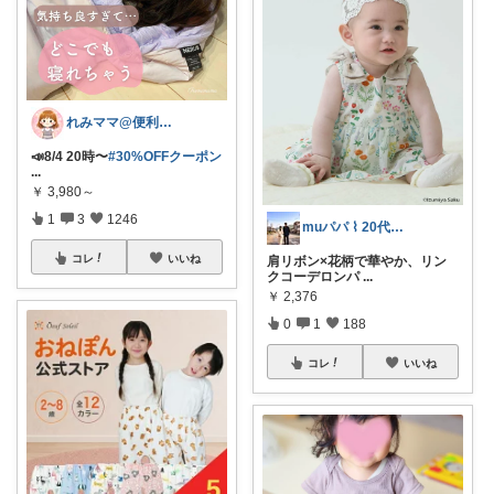
れみママ@便利雑貨¸¸kids
📣8/4 20時〜
#30%OFFクーポン
...
￥
3,980～
1
3
1246
muパパ ⌇ 20代パパの子育て
コレ
いいね
肩リボン×花柄で華やか、リン
クコーデロンパ
...
￥
2,376
0
1
188
コレ
いいね