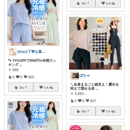
コレ
いいね
lyka@丁寧な暮らし
🐾 75%OFFで999円✨年間ラン
キング
...
￥
998
ぽちゃ
0
0
955
＼全身まるごと細見え！露出を
コレ
いいね
抑えて隠せる体
...
￥
3,480～
0
0
907
コレ
いいね