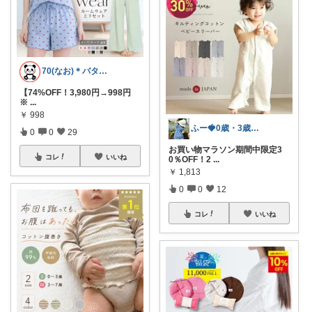
70(なお)＊バタバタな毎日をご機嫌に♡
【74%OFF！3,980円→998円
※
...
￥
998
ふー🍓0歳・3歳のワンオペママ
0
0
29
お買い物マラソン期間中限定3
コレ
いいね
0％OFF！2
...
￥
1,813
0
0
12
コレ
いいね