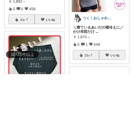
￥
1,882～
0
0
458
つく！おしゃれな商品や便利な商品をお届け
コレ
いいね
＼寝ているあいだの寝冷えに／
かけ布団だけ
...
￥
1,870～
0
1
649
10,000
件
以上
コレ
いいね
にじ🌈ふる納/日用品 買い回るよ！
🌈買い替えるよー🫶＼産後の味
方！／コスパ抜
...
￥
1,480～
0
2
34
コレ
いいね