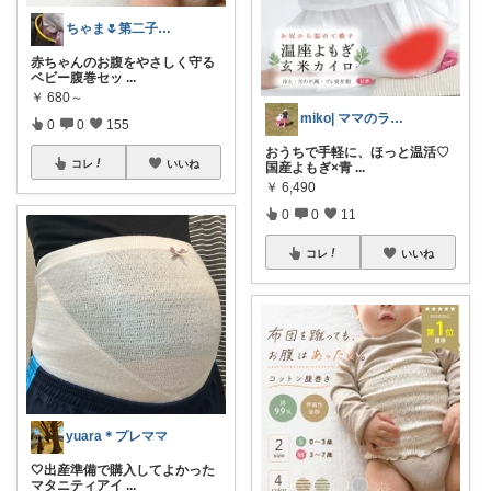
ちゃま🌷第二子妊娠中
赤ちゃんのお腹をやさしく守る
ベビー腹巻セッ
...
￥
680～
miko| ママのラク家事＆大人可愛い
0
0
155
おうちで手軽に、ほっと温活♡
コレ
いいね
国産よもぎ×青
...
￥
6,490
0
0
11
コレ
いいね
yuara＊プレママ
🤍出産準備で購入してよかった
マタニティアイ
...