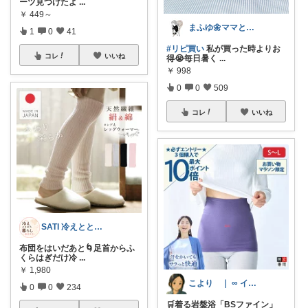
ーツ見つけたよ
...
￥
449～
まふゆ🌼ママと子ども服
1
0
41
#リピ買い
私が買った時よりお
コレ
いいね
得😭毎日暑く
...
￥
998
0
0
509
コレ
いいね
SATI 冷えととのう暮らし～温活生活～
布団をはいだあと🌀足首からふ
くらはぎだけ冷
...
￥
1,980
こより ｜ ∞ イヤイライケレ ∞
0
0
234
🛒着る岩盤浴「BSファイン」