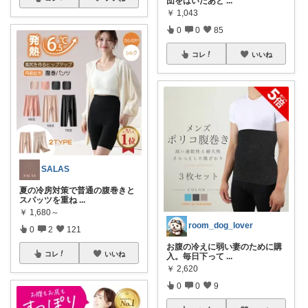
団をはいだあと
...
￥
1,043
0
0
85
コレ
いいね
SALAS
夏の冷房対策で普通の腹巻きと
スパッツを重ね
...
￥
1,680～
room_dog_lover
0
2
121
お腹の冷えに弱い妻のために購
コレ
いいね
入。毎日下って
...
￥
2,620
0
0
9