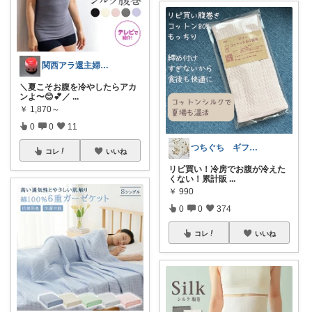
関西アラ還主婦 小町
＼夏こそお腹を冷やしたらアカ
ンよ〜😊💕／
...
￥
1,870～
0
0
11
つちぐち ギフト*暮らし
コレ
いいね
リピ買い！冷房でお腹が冷えた
くない！累計販
...
￥
990
0
0
374
コレ
いいね