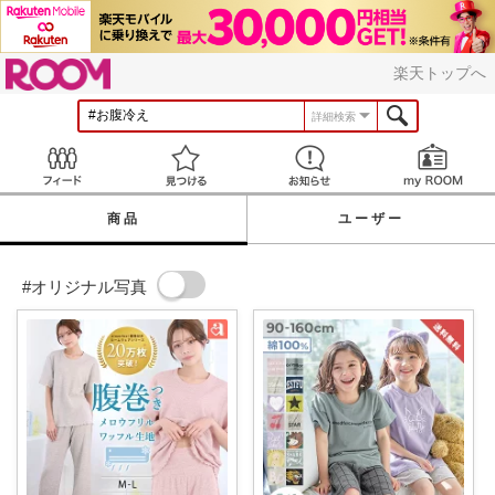
ROOM
楽天トップへ
詳細検索
Feed
見つける
お知らせ
商品
ユーザー
#オリジナル写真