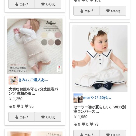
0
0
162
コレ
いいね
コレ
いいね
きみぃ ご購入ありがとうございます♪
大切なお腹を守る7分丈腹巻パ
ンツ 寝相の激
...
muパパ ⌇ 20代パパの子育て
￥
1,250
0
1
95
セーラー襟が夏らしい、WEB別
注ロンパース
...
￥
1,980
コレ
いいね
0
0
73
コレ
いいね