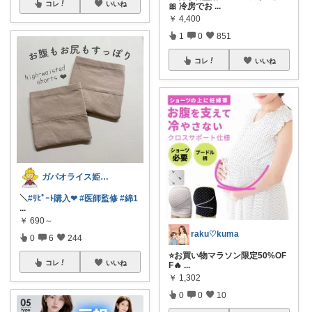
コレ
いいね
🎀 冷房でお
...
￥
4,400
1
0
851
コレ
いいね
ガパオライス姫👸🌶️🌶️🌶️
＼
#ﾘﾋﾟｰﾄ購入❤︎
#医師監修
#綿1
...
￥
690～
raku♡kuma
0
6
244
⭐️お買い物マラソン限定50%OF
コレ
いいね
F🔥
...
￥
1,302
0
0
10