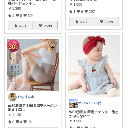
袖バージョン今
...
￥
1,000
￥
5,390
1
6
257
1
0
604
コレ
いいね
コレ
いいね
やもりん🌼
muパパ ⌇ 20代パパの子育て
🎫50枚限定！99％OFFクーポン
出ます💥
...
WEB別注の限定チェック、他と
￥
1,120
かぶらない一
...
￥
1,980
0
0
95