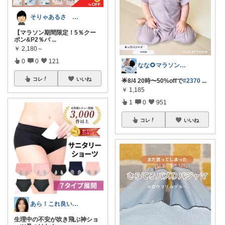
そりゃあるさ X@soryaarusa
【マラソン期間限定！5％クー
ポン&P2％バ
...
￥
2,180～
0
0
121
なな🌻マラソンまとめコレ作成中✨️
コレ
いいね
🌟8/4 20時〜50%offで
#2370
...
￥
1,185
1
0
951
コレ
いいね
あら！これ良いわね～
生理中の不安が吹き飛ぶ神ショ