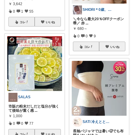
￥
3,642
SHIORI＊0歳、2歳女の子ママ
0
1
55
＼今なら最大20％OFFクーポン
コレ
いいね
🉐／ 赤
...
￥
680～
0
0
9
コレ
いいね
SALAS
市販の粉末だしだと塩分が強く
て後味が重く感
...
￥
1,000
SATI 冷えととのう暮らし～温活生活～
0
0
77
長袖パジャマでは暑い🥵でも布
コレ
いいね