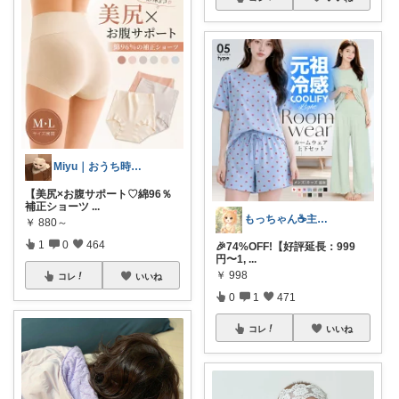
Miyu｜おうち時間の小さな幸せ🌸
【美尻×お腹サポート♡綿96％
補正ショーツ
...
もっちゃん☕主婦の癒しとご褒美ROOM
￥
880～
1
0
464
🎉74%OFF!【好評延長：999
円〜1,
...
￥
998
コレ
いいね
0
1
471
コレ
いいね