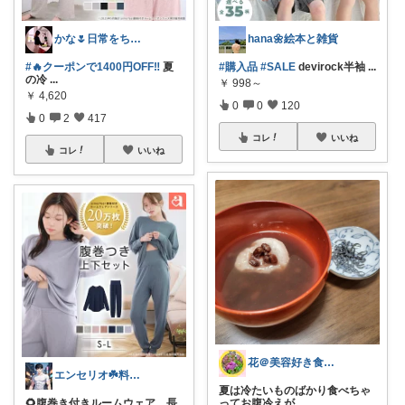
かな🌷日常をちょっと豊かにするもの
hana🌼絵本と雑貨
#🔥クーポンで1400円OFF‼️
夏
#購入品
#SALE
devirock半袖
...
の冷
...
￥
998～
￥
4,620
0
0
120
0
2
417
コレ
いいね
コレ
いいね
花＠美容好き食いしん坊💎オリ写みてみて
エンセリオ☘️料理を楽しく🍳
夏は冷たいものばかり食べちゃ
🌻腹巻き付きルームウェア 長
ってお腹冷えが
...