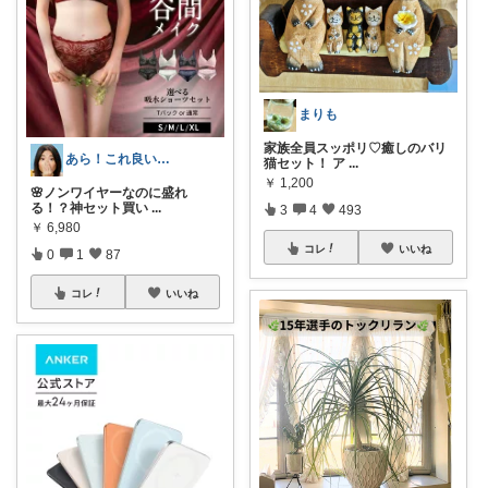
まりも
家族全員スッポリ♡癒しのバリ
あら！これ良いわね～
猫セット！ ア
...
￥
1,200
🌸ノンワイヤーなのに盛れ
る！？神セット買い
...
3
4
493
￥
6,980
コレ
いいね
0
1
87
コレ
いいね