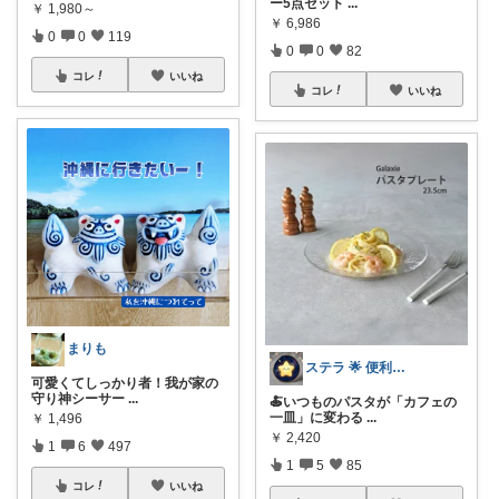
ー5点セット
...
￥
1,980～
￥
6,986
0
0
119
0
0
82
コレ
いいね
コレ
いいね
まりも
ステラ 🌟 便利グッズと素敵なアイテム
可愛くてしっかり者！我が家の
守り神シーサー
...
🍝いつものパスタが「カフェの
一皿」に変わる
...
￥
1,496
￥
2,420
1
6
497
1
5
85
コレ
いいね