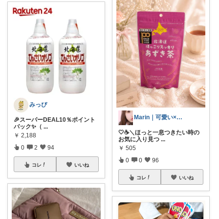
みっぴ
Marin｜可愛い×ブランド美容
🎉スーパーDEAL10％ポイント
バック✨（
...
🤍☕＼ほっと一息つきたい時の
￥
2,188
お気に入り見つ
...
0
2
94
￥
505
0
0
96
コレ
いいね
コレ
いいね