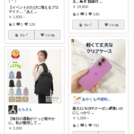
る…🐇🚪 額縁付
...
￥
19,800
【イベントのたびに増えるブロ
マイド…「あと
...
0
3
140
￥
1,650～
0
1
126
コレ
いいね
コレ
いいね
あやくも⛅便利なもの、おしゃれなもの
最大11％OFFクーポン🌈薄いの
もちさん
にしっかり
...
￥
1,280～
【毎日の通勤がぐっと軽やか
に。私が愛用して
...
1
0
791
￥
3,300