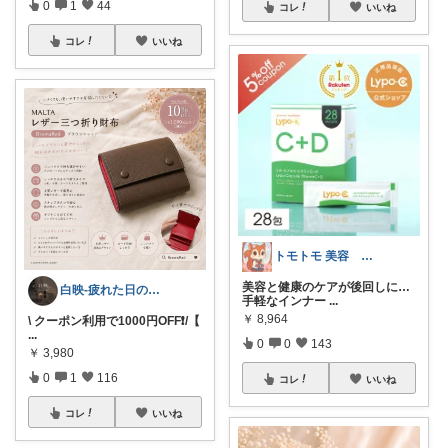
0
1
44
コレ
いいね
コレ
いいね
トモトモ 美容 食品 子育てルーム
美容と健康のケアが後回しに…
白映-疲れた日のROOM
手軽なインナー
...
￥
8,964
\ クーポン利用で1000円OFF❗️/【
...
0
0
143
￥
3,980
0
1
116
コレ
いいね
コレ
いいね