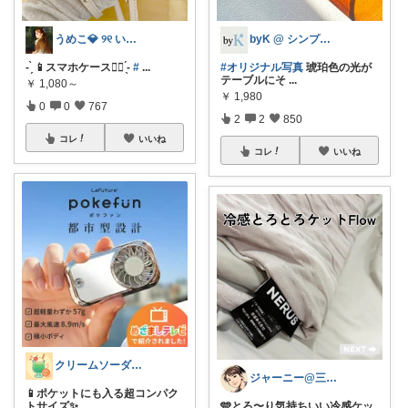
うめこ💎 ୨୧ いつも感謝 ୨୧
byK @ シンプル好き
- ̗̀ 📱スマホケース✊🏻 ̖́-
#
...
#オリジナル写真
琥珀色の光が
テーブルにそ
...
￥
1,080～
￥
1,980
0
0
767
2
2
850
コレ
いいね
コレ
いいね
クリームソーダ♫昭和平成レトロ好き母
ジャーニー@三兄弟ママ
📱ポケットにも入る超コンパク
トサイズ✨
...
🩵とろ〜り気持ちいい冷感ケッ