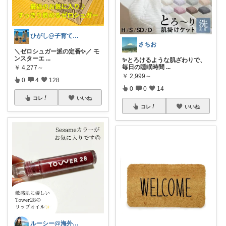
ひがし@子育て夫婦の役立ちアイテム
さちお
＼ゼロシュガー派の定番✨／ モ
ンスターエ
...
✨とろけるような肌ざわりで、
毎日の睡眠時間
...
￥
4,277～
￥
2,999～
0
4
128
0
0
14
コレ
いいね
コレ
いいね
ルーシー@海外コスメとひとり暮らし