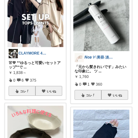
CLAYMORE 4日経由購入感謝です
𝘕𝘰𝘢 𓍯美容˖淡色˖グレージュ
👚💛 **ゆるっと可愛いセットア
「元から髪きれいです」みたい
ップ**で
...
な印象に。 ツ
...
￥
1,838～
￥
1,760
0
6
375
0
1
360
コレ
いいね
コレ
いいね