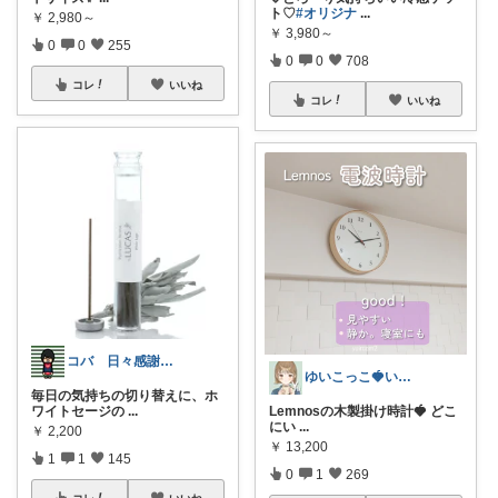
ト♡
#オリジナ
...
￥
2,980～
￥
3,980～
0
0
255
0
0
708
コレ
いいね
コレ
いいね
コバ 日々感謝✨私のすきなもの帖✨
ゆいこっこ🍓いつも感謝です*.
毎日の気持ちの切り替えに、ホ
ワイトセージの
...
Lemnosの木製掛け時計🍓 どこ
にい
...
￥
2,200
￥
13,200
1
1
145
0
1
269
コレ
いいね