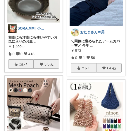
SORA.MM | 小学生姉妹ママ👭
おたまさん🌱男の子ママ
和食にも洋食にも使いやすいお
＼同僚に褒められたアームカバ
気に入りのお皿
...
ー🩶／ 今年
...
￥
1,400～
￥
972
0
0
418
0
1
56
コレ
いいね
コレ
いいね