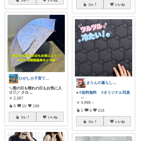
コレ
いいね
ひがし@子育て夫婦の役立ちアイテム
まりんの暮らしと体整え癒しROOM🌈
＼雨の日も晴れの日もお気に入
り♡／ クロ
...
⭐︎
#送料無料
#オリジナル写真
...
￥
2,387
￥
4,998～
0
10
199
1
3
216
コレ
いいね
コレ
いいね