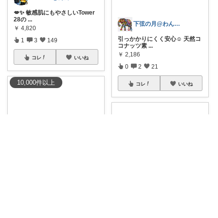
💋✨ 敏感肌にもやさしいTower
28の
...
下弦の月@わんにゃん日和
￥
4,820
引っかかりにくく安心☺️ 天然コ
1
3
149
コナッツ素
...
￥
2,186
コレ
いいね
0
2
21
10,000
件
以上
コレ
いいね
ゆいこっこ🍓いつも感謝です*.
#本日5%引クーポンあり！
優れ
た素材！丈
...
￥
29,999～