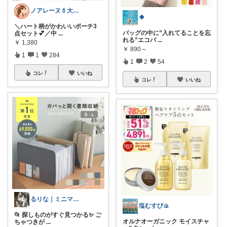
ノアレーヌ💄大人ゆる美容
🍀
＼ハート柄がかわいいポーチ3
バッグの中に”入れてることを忘
点セット💕／中
...
れる”エコバ
...
￥
1,380
￥
890～
1
1
284
1
2
54
コレ
いいね
コレ
いいね
るりな｜ミニマルに暮らしたいワーママ🌱
塩むすび🍙
📂 探しものがすぐ見つかる✨ ご
オルナオーガニック モイスチャ
ちゃつきが
...