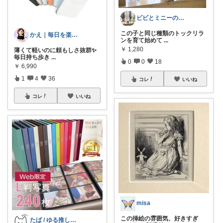
ビビとミニーのお気に入り🐾
この子と同じ種類のトックリラ
かえ｜毎日を楽しむ
ンを育て始めて
...
￥
1,280
薄くて軽いのに頼もしさ抜群✨
毎日持ち歩き
...
0
0
18
￥
6,990
1
4
36
コレ
いいね
コレ
いいね
misa
この挿絵の雰囲気、好きすぎ
たば / ゆる推し活の民