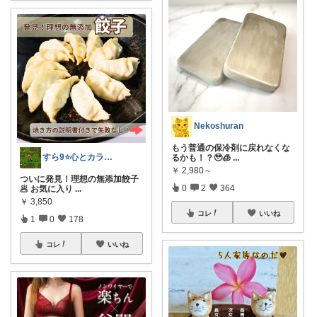
Nekoshuran
もう普通の保冷剤に戻れなくな
すら9⭐️心とカラダを満たす美味しいもの
るかも！？🥹🧊
...
￥
2,980～
ついに発見！理想の無添加餃子
0
2
364
🥟 お気に入り
...
￥
3,850
コレ
いいね
1
0
178
コレ
いいね