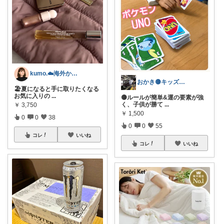
kumo.☁️海外かぶれ/経由感謝です♡
おかき🟡キッズ、子供服、暑さ対策
🏖️夏になると手に取りたくなる
お気に入りの
...
🟡ルールが簡単&運の要素が強
く、子供が勝て
...
￥
3,750
￥
1,500
0
0
38
0
0
55
コレ
いいね
コレ
いいね