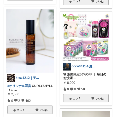
コレ
いいね
coco0411🌷夏グッズ色々🌻
🌸 期間限定50%OFF ｜ 毎日の
ktwz1212｜美容好きROOM🫧
お洗濯
...
￥
8,000
#オリジナル写真
CURLYSHYLL
0
0
58
（カ
...
￥
2,580
コレ
いいね
0
2
462
コレ
いいね