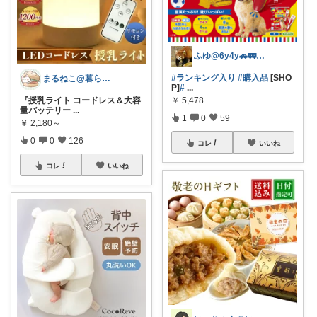
ふゆ@6y4y🚗🚃コレ歓迎🍀
#ランキング入り
#購入品
[SHO
まるねこ@暮らしと子育て🐈️🌸
P]
#
...
￥
5,478
『授乳ライト コードレス＆大容
量バッテリー
...
1
0
59
￥
2,180～
0
0
126
コレ
いいね
コレ
いいね