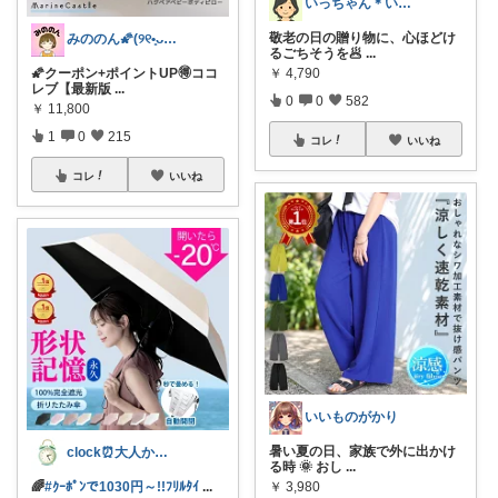
いっちゃん＊いつまでも自分を大切に💞✨
敬老の日の贈り物に、心ほどけ
みののん🌠(୨୧•͈ᴗ•͈)感謝♡
るごちそうを🥟
...
￥
4,790
🌠クーポン+ポイントUP🉐ココ
レブ【最新版
...
0
0
582
￥
11,800
1
0
215
コレ
いいね
コレ
いいね
いいものがかり
暑い夏の日、家族で外に出かけ
clock⏰大人かわいい
る時 🌞 おし
...
￥
3,980
🌈
#ｸｰﾎﾟﾝで1030円～!!ﾌﾘﾙﾀｲ
...