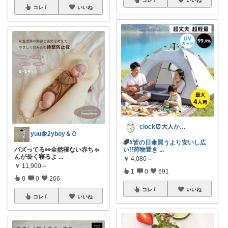
コレ
いいね
clock⏰大人かわいい
yuu🌼2yboy＆🥚
🌈
#皆の日傘買うより安いし広
い!!荷物置き
...
バズってる👀全然寝ない赤ちゃ
んが長く寝るよ
...
￥
4,080～
￥
11,900～
1
0
691
0
0
266
コレ
いいね
コレ
いいね