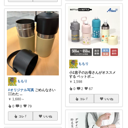
ももり
小2息子のお母さんがオススメ
する ペットボ
...
ももり
￥
1,598
0
2
67
#オリジナル写真
ごめんなさい
🙇‍♀️わた
...
￥
1,680～
コレ
いいね
0
0
79
コレ
いいね