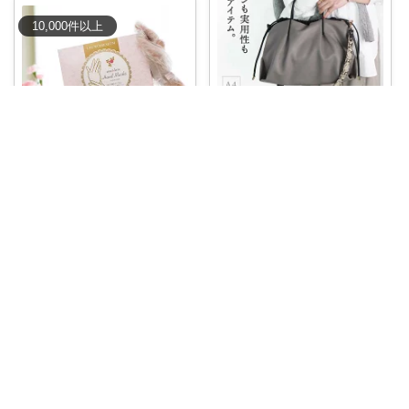
10,000
件
以上
いいものがかり
忙しい毎日で、妻の手荷物がい
つも重そう 😓
...
せんすいくん。 ＼情報の海へダイブ／
￥
7,760
1
0
5
→
#調べてよかったアイテム
#
お得情報
...
￥
2,640
コレ
いいね
0
0
9
コレ
いいね