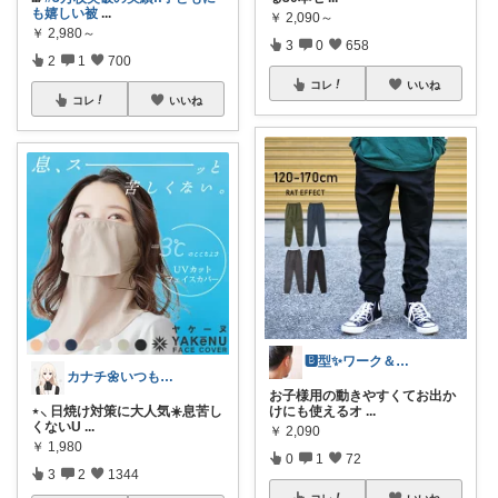
も嬉しい被
...
￥
2,090～
￥
2,980～
3
0
658
2
1
700
コレ
いいね
コレ
いいね
🅱️型✨ワーク＆ライフスタイル💪
カナチ🌼いつもご覧くださり感謝ꕤ
お子様用の動きやすくてお出か
けにも使えるオ
...
⋆⸜ 日焼け対策に大人気☀️息苦し
くないU
...
￥
2,090
￥
1,980
0
1
72
3
2
1344
コレ
いいね