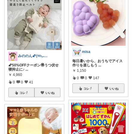
misa
みののん🌠(୨୧•͈ᴗ•͈)感謝♡
毎日暑いから、おうちでアイス
作りを楽しもう
...
🌠50%OFFクーポン🉐うつ伏せ
寝抑止に♪
...
￥
1,150
￥
4,960
0
0
147
0
0
41
コレ
いいね
コレ
いいね