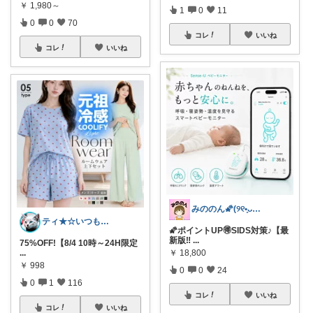
￥
1,980～
1
0
11
0
0
70
コレ
いいね
コレ
いいね
みののん🌠(୨୧•͈ᴗ•͈)感謝♡
ティ★☆いつもありがとうございます♪☆★
🌠ポイントUP🉐SIDS対策♪【最
新版‼︎
...
75%OFF!【8/4 10時～24H限定
￥
18,800
...
￥
998
0
0
24
0
1
116
コレ
いいね
コレ
いいね