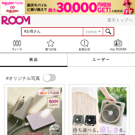
ROOM
楽天トップへ
詳細検索
Feed
見つける
お知らせ
商品
ユーザー
#オリジナル写真