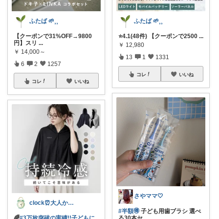
ふたば 🌱⸒⸒
ふたば 🌱⸒⸒
⭐️4.1(48件) 【クーポンで2500
...
【クーポンで31%OFF→9800
円】スリ
...
￥
12,980
￥
14,000～
13
1
1331
6
2
1257
コレ
いいね
コレ
いいね
さやママ🤍
clock⏰大人かわいい
#半額🉐
子ども用歯ブラシ 選べ
る30本セ
...
🌈
#3万枚突破の実績!!子どもに