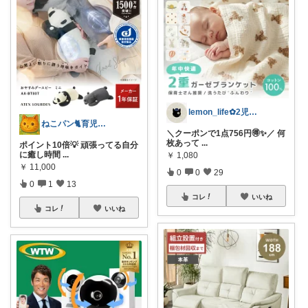
lemon_life✿2児ママ
ねこパン🐈育児お助け
＼クーポンで1点756円🉐✨／ 何
枚あって
...
ポイント10倍💡 頑張ってる自分
に癒し時間
...
￥
1,080
￥
11,000
0
0
29
0
1
13
コレ
いいね
コレ
いいね