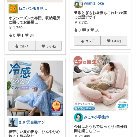
yoshi1_oka
ねこパン🐈育児お助け
💖爪とぎもお昼寝もこれ1つ✨葉
っぱ型デザイ
...
オフシーズンの布団、収納場所
に困ってお部屋
...
￥
3,731
￥
1,760～
0
0
16
0
1
34
コレ
いいね
コレ
いいね
みこ✨小学生姉妹の母ちゃん
まさ/元金融マン
今日はおうちでゆっくり♪自分時
間を楽しむご
...
寝苦しい夏の夜を、ひんやり心
地よく包み込む
...
￥
24,999