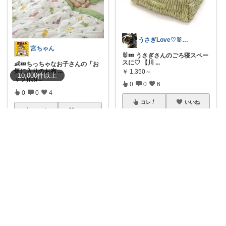
うさぎLove♡🐰みーちゃん🐰
宮ちゃん
🐰💤 うさぎさんのごろ寝スペー
スに♡ 【川
...
👶💤ちっちゃなお子さんの「お
気に入りのお布
...
￥
1,350～
10,000
件
以上
￥
2,899～
0
0
6
0
0
4
コレ
いいね
コレ
いいね