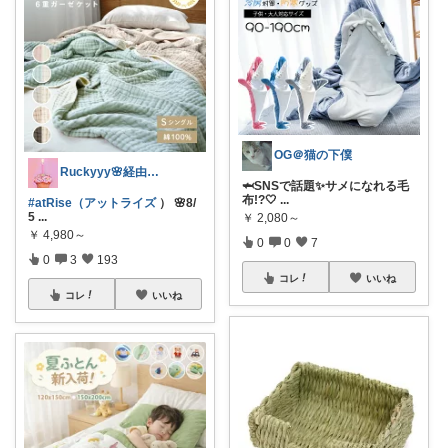
OG＠猫の下僕
Ruckyyy🌸経由感謝🙇‍♀️✨
🦈SNSで話題✨サメになれる毛
布!?🤍
...
#atRise（アットライズ
） 🌸8/
5
...
￥
2,080～
￥
4,980～
0
0
7
0
3
193
コレ
いいね
コレ
いいね