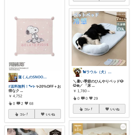
🐩ラウル（犬）と私の健康ROOM🐾
蓮くんのSNOOPYおすすめROOM
＼暑い季節のひんやりベッド🐶
🐱❄️／ 「床
...
#送料無料！🐾✨
✨20%OFF＋お
得なク
...
￥
1,780～
￥
4,752
0
0
29
0
2
68
コレ
いいね
コレ
いいね