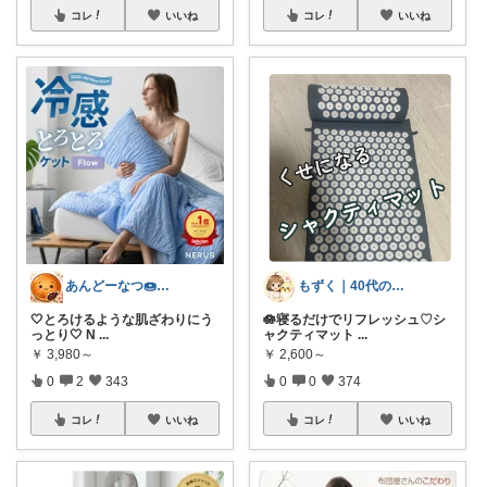
コレ
いいね
コレ
いいね
あんどーなつ🍩 毎日楽しくご機嫌に
もずく｜40代の暮らし×在宅ワーク
🤍とろけるような肌ざわりにう
🪷寝るだけでリフレッシュ♡シ
っとり🤍 N
...
ャクティマット
...
￥
3,980～
￥
2,600～
0
2
343
0
0
374
コレ
いいね
コレ
いいね