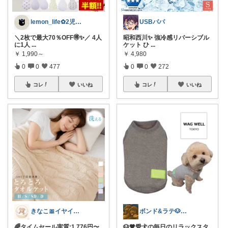
lemon_life✿2児ママ
USBパパ
＼2枚で最大70％OFF🉐✨／ 4人
昭和西川✨ 強冷感リバーシブル
に1人
...
ケット ひ
...
￥
1,990～
￥
4,980
0
0
477
0
0
272
コレ
いいね
コレ
いいね
きなこ🎀イヤイヤ期育児中
ボンド&ラテ🐶経由購入感謝です🙇
🌈タイムセール実質:1,776円〜
🐶🤎愛犬の毎日のリラックスタ