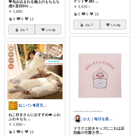
ケット💗 綿1
...
💖包み込まれる極上のもちもち
感✨直径60c
...
￥
3,420～
￥
1,880
0
0
18
0
0
12
コレ
いいね
コレ
いいね
ねこパン🐈育児お助け
ねこ好きさんにおすすめ❤️ ふわ
かえ｜毎日を楽しむ
ふわ＆もち
...
￥
2,880～
ドラクエ好きキッズにこれは反
0
0
16
則級の可愛さ🥹
...