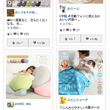
おりーぶ
ボンド&ラテ🐶経由購入感謝です🙇
#半額
🎉月齢フォトに使えるか
わいい円形ベ
...
🛋️✨一度座ると、立ちたくなく
なる。 仕
...
￥
2,778～
￥
6,980～
0
0
27
0
0
265
コレ
いいね
コレ
いいね
エビふりゃー🍤
yoshi1_oka
♡ふんわりやさしい6重ガーゼ