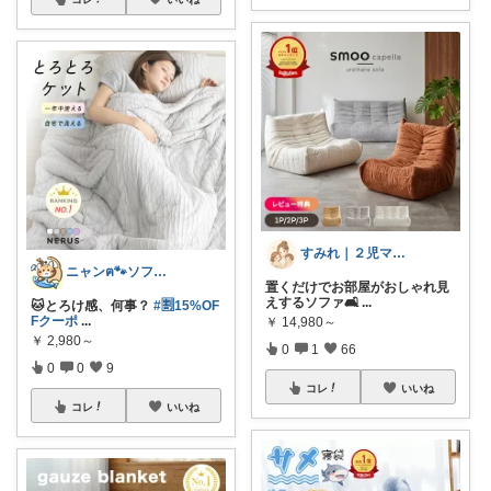
すみれ｜２児ママの推しアイテム
ニャンฅ🐾ソファでくつろぐ猫🐱💕
置くだけでお部屋がおしゃれ見
えするソファ🛋
...
🐱とろけ感、何事？
#🈹15%OF
Fクーポ
...
￥
14,980～
￥
2,980～
0
1
66
0
0
9
コレ
いいね
コレ
いいね