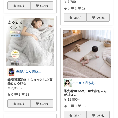
￥
7,700
コレ
いいね
0
1
19
コレ
いいね
🍰食いしん坊ねっこ🍩毎日タロット占い
🍰期間限定🍩 くしゅっとした質
ここ🍀７月もありがとう🍀
感ととろける
...
￥
2,980～
🉐先着90%off／ ❤️🔷赤ちゃん
0
1
28
がゴロ
...
￥
12,800～
コレ
いいね
0
0
18
コレ
いいね