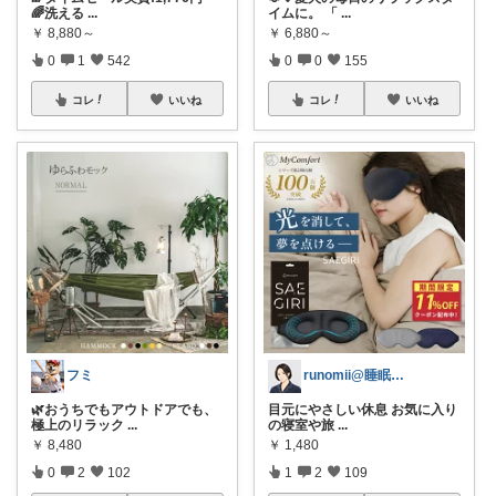
🌈洗える
...
イムに。 「
...
￥
8,880～
￥
6,880～
0
1
542
0
0
155
コレ
いいね
コレ
いいね
フミ
runomii@睡眠ラボ
🌿おうちでもアウトドアでも、
目元にやさしい休息 お気に入り
極上のリラック
...
の寝室や旅
...
￥
8,480
￥
1,480
0
2
102
1
2
109