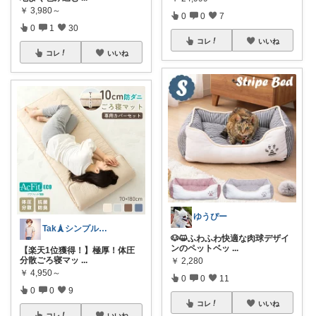
￥
3,980～
0
0
7
0
1
30
コレ
いいね
コレ
いいね
ゆうぴー
Tak🗼シンプルで健康的な暮らし
🐶😺ふわふわ快適な肉球デザイ
ンのペットベッ
...
【楽天1位獲得！】極厚！体圧
分散ごろ寝マッ
...
￥
2,280
￥
4,950～
0
0
11
0
0
9
コレ
いいね
コレ
いいね