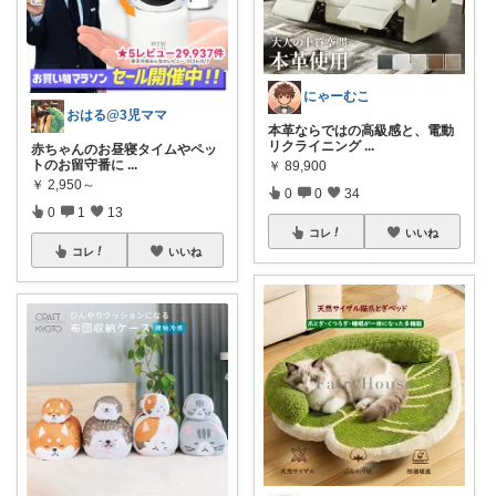
にゃーむこ
おはる@3児ママ
本革ならではの高級感と、電動
リクライニング
...
赤ちゃんのお昼寝タイムやペッ
トのお留守番に
...
￥
89,900
￥
2,950～
0
0
34
0
1
13
コレ
いいね
コレ
いいね