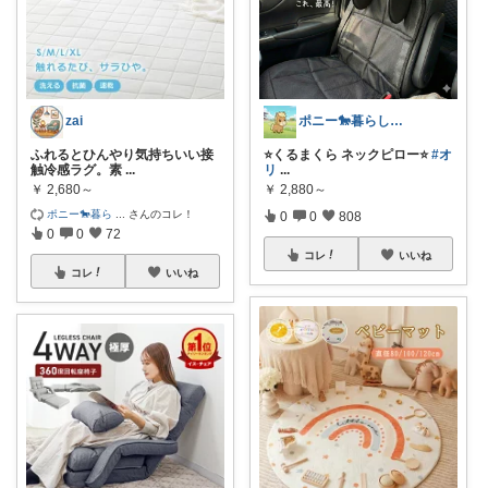
zai
ポニー🐎暮らし快適を目指すパパ
ふれるとひんやり気持ちいい接
⭐️くるまくら ネックピロー⭐️
#オ
触冷感ラグ。素
...
リ
...
￥
2,680～
￥
2,880～
ポニー🐎暮ら
...
さんのコレ！
0
0
808
0
0
72
コレ
いいね
コレ
いいね