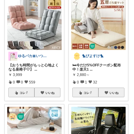
ゆるパカ🎀いつもありがとうございます✨
🐤ぴよすけ🐤
【おうち時間がもっと心地よく
🛏️今だけ5%OFFクーポン配布
なる座椅子🤍】
...
中！楽天1
...
￥
3,999
￥
2,880～
0
0
559
0
1
32
コレ
いいね
コレ
いいね