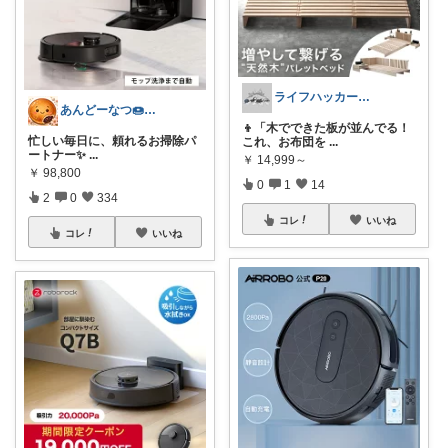
ライフハッカー🍀Beetle
あんどーなつ🍩 毎日楽しくご機嫌に
👦「木でできた板が並んでる！
忙しい毎日に、頼れるお掃除パ
これ、お布団を
...
ートナー✨
...
￥
14,999～
￥
98,800
0
1
14
2
0
334
コレ
いいね
コレ
いいね