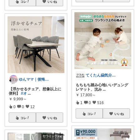
コレ
いいね
てくたん🤗気分がアガる⤴インテリア雑貨
ゆんママ｜後悔しない家づくり×新居準備中
もちもち踏み心地いいデュング
【浮かせるチェア、想像以上に
レマット、沈み
...
便利】
#オ
...
￥
17,800～
￥
9,999～
1
0
516
0
0
12
コレ
いいね
コレ
いいね