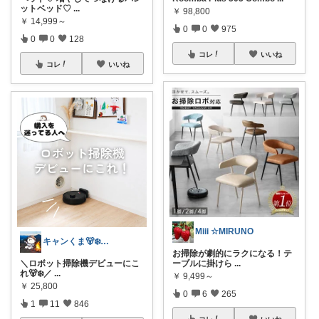
ットベッド♡
...
￥
98,800
￥
14,999～
0
0
975
0
0
128
コレ
いいね
コレ
いいね
Miii ☆MIRUNO
キャンくま🐻‍❄️ママのラク暮らし
お掃除が劇的にラクになる！テ
＼ロボット掃除機デビューにこ
ーブルに掛けら
...
れ🐻‍❄️／
...
￥
9,499～
￥
25,800
0
6
265
1
11
846
コレ
いいね