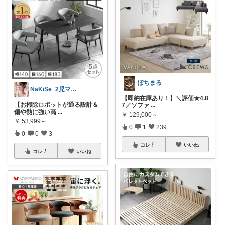
ぽちまる
NaKiSe_2児ママ🌸訪問感謝です
【即納在庫あり！】＼評価★4.8
【お掃除ロボットが通る設計＆
7／ソファ
...
傷や熱に強い高
...
￥
129,000～
￥
53,999～
0
1
239
0
0
3
コレ
いいね
コレ
いいね