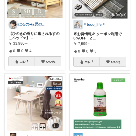
はるの☀️2児のママ𓂃◌𓈒𓐍
＊toco_life＊
【ひのきの香りに癒されるすの
🌟お得情報🎉 クーポン利用で
こベッド✨】
...
6％OFF！2
...
￥
33,980～
￥
7,999～
0
0
4
0
0
3
コレ
いいね
コレ
いいね