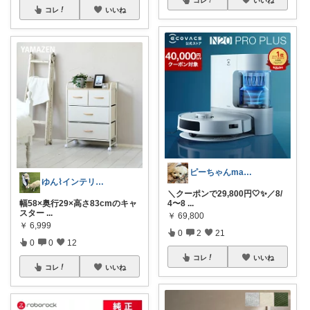
コレ
いいね
ピーちゃんmama🐩🎶感謝💎🙏
ゆん⌇インテリアと生活雑貨がメイン🧸
＼クーポンで29,800円🤍✨／8/
幅58×奥行29×高さ83cmのキャ
4〜8
...
スター
...
￥
69,800
￥
6,999
0
2
21
0
0
12
コレ
いいね
コレ
いいね