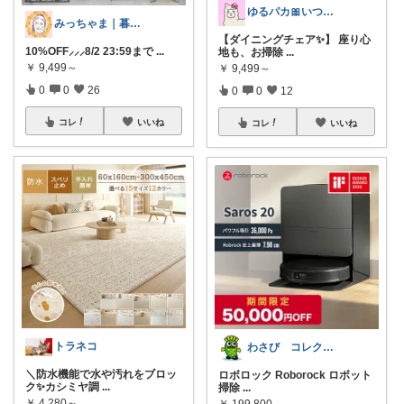
ゆるパカ🎀いつもありがとうございます✨
みっちゃま｜暮らし整うお買い物🌿
【ダイニングチェア✨】 座り心
10%OFF⸝⸝⸝8/2 23:59まで
...
地も、お掃除
...
￥
9,499～
￥
9,499～
0
0
26
0
0
12
コレ
いいね
コレ
いいね
トラネコ
わさび コレクションもご利用ください
＼防水機能で水や汚れをブロッ
ロボロック Roborock ロボット
ク✨カシミヤ調
...
掃除
...
￥
4,280～
￥
199,800