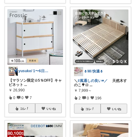
yusuke/ 1〜6日購入感謝♫
🌷Mi 快適🌷
【マラソン限定☆5％OFF】キャ
＼
#風通しの良い♥️／
天然木す
ビネット
...
のこ🌳ロ
...
￥
26,990
￥
7,999～
0
0
7
2
0
196
コレ
いいね
コレ
いいね