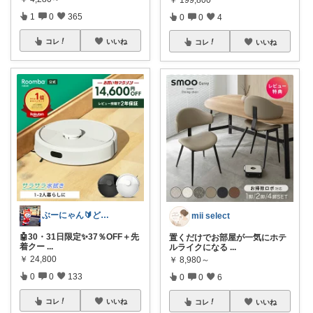
1
0
365
0
0
4
コレ
いいね
コレ
いいね
ぶーにゃん🔰どうしたら売れるかな😭
mii select
🤖30・31日限定✨37％OFF＋先
置くだけでお部屋が一気にホテ
着クー
...
ルライクになる
...
￥
24,800
￥
8,980～
0
0
133
0
0
6
コレ
いいね
コレ
いいね