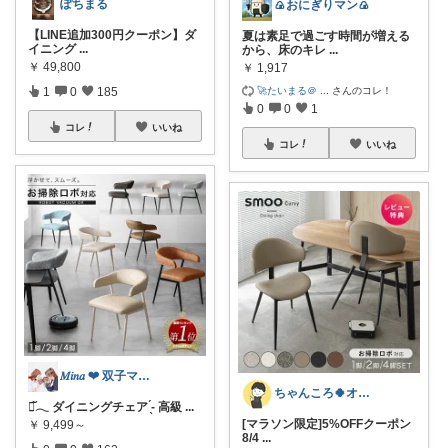
ぽちまる
🍙おにぎりマン🍙
【LINE追加300円クーポン】ダ
夏は素足で過ごす時間が増える
イニング
...
から、床のキレ
...
￥
49,800
￥
1,917
🚀たいまる＠
...
さんのコレ！
1
0
185
0
0
1
コレ
いいね
コレ
いいね
𝑀𝑖𝑛𝑎 ‪‪❤︎ 双子ママ🍒
ちゃんころ🍀オリ写/インテリア/キッズ
𖦊̌𓂃 ダイニングチェア ̖́- 高級
...
[マラソン限定]5%OFFクーポン
￥
9,499～
8/4
...