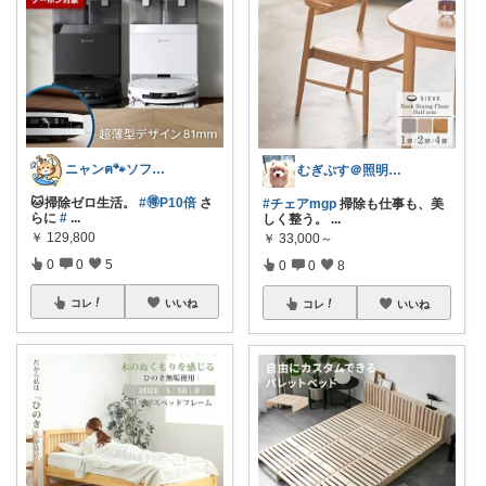
ニャンฅ🐾ソファでくつろぐ猫🐱💕
むぎぷす＠照明とインテリアと北欧食器
🐱掃除ゼロ生活。
#🉐P10倍
さ
#チェアmgp
掃除も仕事も、美
らに
#
...
しく整う。
...
￥
129,800
￥
33,000～
0
0
5
0
0
8
コレ
いいね
コレ
いいね