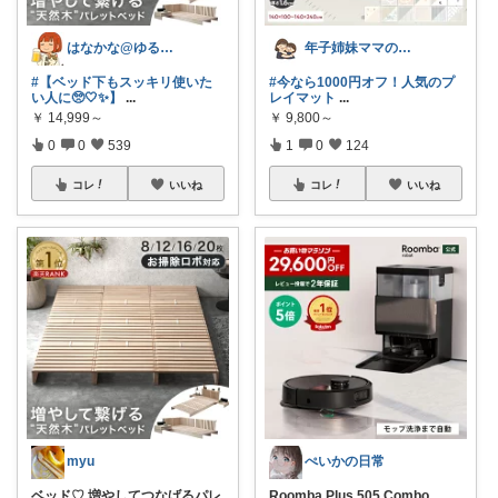
はなかな@ゆるふわ暮らし
年子姉妹ママのトシコ｜２歳&３歳
#【ベッド下もスッキリ使いた
#今なら1000円オフ！人気のプ
い人に🥺🤍✨】
...
レイマット
...
￥
14,999～
￥
9,800～
0
0
539
1
0
124
コレ
いいね
コレ
いいね
myu
ぺいかの日常
ベッド♡ 増やしてつなげるパレ
Roomba Plus 505 Combo
...