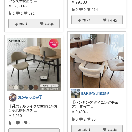
でも長年愛用さ
...
￥
99,800
￥
17,600～
0
0
164
1
1
581
コレ
いいね
コレ
いいね
HARU👓北欧好き
おからっと@子育てに余裕を✨
【ハンギング ダイニングチェ
【🪑ホテルライクな空間に✨お
ア】 買って
...
しゃれ肘付きチ
...
￥
9,499～
￥
8,980～
0
2
75
0
0
2
コレ
いいね