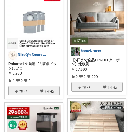
hana🌼room
NikuQ🐾Smart Choice
【5日まで全品10％OFFクーポ
Roborockの自動ゴミ収集ドッ
ン】北欧風
...
クにぴっ
...
￥
27,990
￥
1,980
0
2
209
1
0
5
コレ
いいね
コレ
いいね