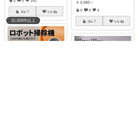
0
0
162
￥
8,980～
0
0
4
コレ
いいね
10,000
件
以上
コレ
いいね
Miu 🫧 ゆるっと自分磨き。
うさこ🥕
【送料無料】忙しい毎日に、心
と時間のゆとり
...
レビュー158件・★4.5の高評
￥
6,890
価！伸縮ダ
...
0
0
43
￥
98,800～
0
0
1
コレ
いいね
コレ
いいね