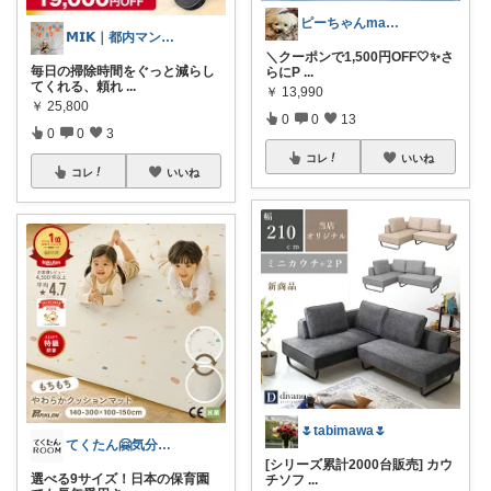
ピーちゃんmama🐩🎶感謝💎🙏
𝗠𝗜𝗞｜都内マンション
＼クーポンで1,500円OFF🤍✨さ
毎日の掃除時間をぐっと減らし
らにP
...
てくれる、頼れ
...
￥
13,990
￥
25,800
0
0
13
0
0
3
コレ
いいね
コレ
いいね
🌷tabimawa🌷
てくたん🤗気分がアガる⤴インテリア雑貨
[シリーズ累計2000台販売] カウ
選べる9サイズ！日本の保育園
チソフ
...