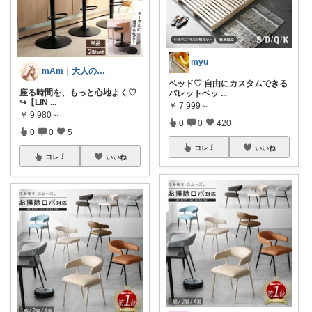
myu
mAm｜大人のご褒美セレクト
ベッド♡ 自由にカスタムできる
座る時間を、もっと心地よく♡
パレットベッ
...
↪︎【LIN
...
￥
7,999～
￥
9,980～
0
0
420
0
0
5
コレ
いいね
コレ
いいね